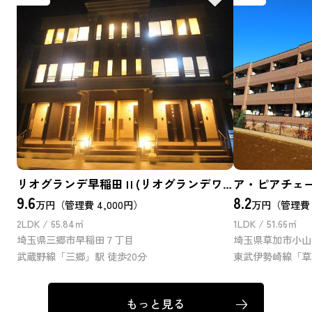
リオグランデ早稲田Ⅱ(リオグランデワセダツー)
ア・ピアチェ
9.6
8.2
万円（管理費 4,000円）
万円（管理費 3
2LDK / 65.84㎡
1LDK / 51.66㎡
埼玉県三郷市早稲田７丁目
埼玉県草加市小山
武蔵野線「三郷」駅 徒歩20分
もっと見る