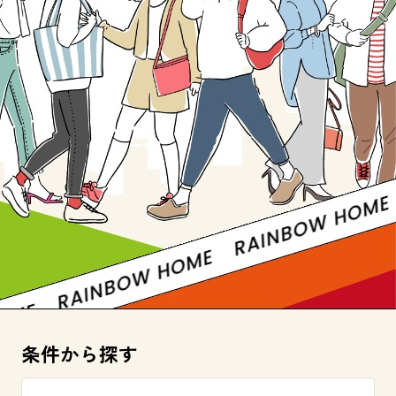
RAI
RAINBOW HOME
RAINBOW HOME
条件から探す