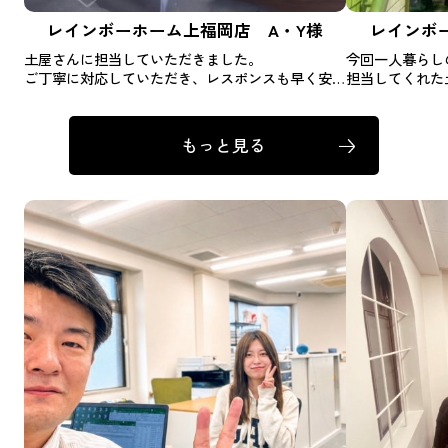
レインボーホーム上福岡店 A・Y様
レインボ
土屋さんに担当していただきました。
今回一人暮らし
ご丁寧に対応していただき、レスポンスも早く安心
担当してくれた
感がありました。
対応してくれた
ありがとうございました！
れました。
心配だった審査
もっと見る
ことが進みまし
引越し初心者さ
す！！
本当に今回はあ
また次引っ越す
ます(^_^)v