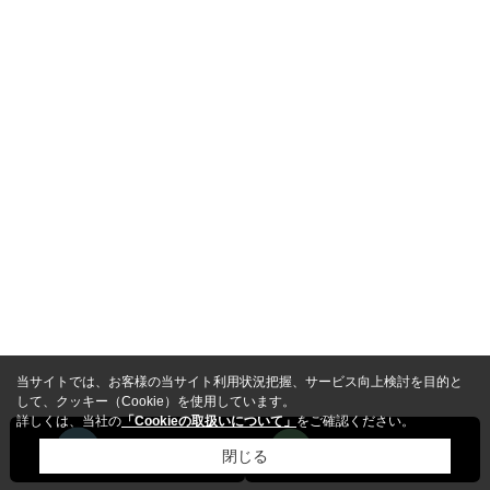
A
もちろん可能です！ペット可物件、楽器可
物件、ルームシェア可物件など、こだわり
条件に対応した賃貸物件を一都三県エリア
で多数取り扱っております。
お気軽にご希望条件をお伝えください。
Q
賃貸物件を探す際、どのような条件を伝え
ればよいですか？
A
物件を探す際は、希望のエリア、間取り、
家賃、駅からの距離、築年数などをお伝え
いただけると、より具体的なご提案が可能
です。
当サイトでは、お客様の当サイト利用状況把握、サービス向上検討を目的と
して、クッキー（Cookie）を使用しています。
お客様のライフスタイルに合った条件もお
詳しくは、当社の
「Cookieの取扱いについて」
をご確認ください。
聞きし、一都三県の中から最適な物件を
閉じる
ピックアップいたします。