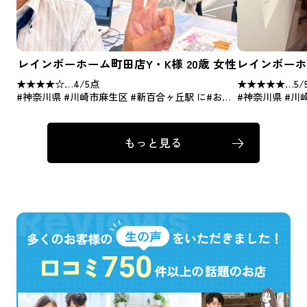
レインボーホーム町田店Y・K様 20歳 女性
★★★★☆…4/5点
★★★★★…5/
#神奈川県 #川崎市麻生区 #新百合ヶ丘駅 に#お引
#神奈川県 #川
越し
Q.また当店（
Q.また、当店（当社）でお部屋を探していただけま
か？今回の担当
もっと見る
すか？今回の担当をご指名いただけますか？簡単に
の理由は・・・
その理由は・・・？
A.県内での引
A.とても相談しやすく、自分に合った家が見つかる
田店を考えてい
まで寄りそっていただけるのでまたお願いしたいで
す
条件に合った部
いました。