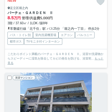
NEW
足立区堀之内
パーチェ・ＧＡＲＤＥＮ Ⅱ
8.5
万円
管理/共益費5,000円
3階 / 37.60㎡ / 1LDK /築8年
常磐緩行線「北千住」駅 バス25分 「堀之内一丁目」 停歩2分
バス・トイレ別
室内洗濯機置場
エアコン
バルコニー
都市ガス
TVモニタ付インターホン
こだわりポイント満載のパーチェ・ＧＡＲＤＥＮ Ⅱ。浴室や洗濯物か
らスピーディーに湿気を除去してカビの発生を防げる、浴室乾...
もっと
見る
賃貸マンション