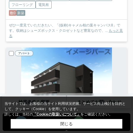
フローリング
電気有
敷0
新築
ぜひ一度見ていただきたい、「(仮称)キャメル柏の葉キャンパス8」で
す。収納はシューズボックス・クロゼットなど豊富なので、...
もっと見
る
アパート
検索条件を変更
まとめてお問い合わせ
当サイトでは、お客様の当サイト利用状況把握、サービス向上検討を目的と
して、クッキー（Cookie）を使用しています。
詳しくは、当社の
「Cookieの取扱いについて」
をご確認ください。
NEW
閉じる
柏市若柴
(仮称)キャメル柏の葉キャンパス8
301