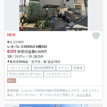
NEW
足立区梅田
レオパレスSHISUI A棟
302
6
万円
管理/共益費4,000円
3階 / 19.87㎡ / 1K /築15年
東武伊勢崎線「北千住」駅 徒歩29分
バス・トイレ別
室内洗濯機置場
エアコン
駐輪場
TVモニタ付インターホン
システムキッチン
敷礼0
新着情報：レオパレスSHISUI A棟の空室情報ならコチラ。セキュリティ
面は、TVインターホン・オートロックなど充実して...
もっと見る