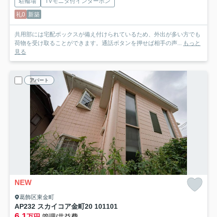
駐輪場
TVモニタ付インターホン
礼0
新築
共用部には宅配ボックスが備え付けられているため、外出が多い方でも
荷物を受け取ることができます。通話ボタンを押せば相手の声...
もっと
見る
アパート
NEW
葛飾区東金町
AP232 スカイコア金町20 101
101
6.1
万円
管理/共益費-