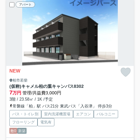
アパート
NEW
柏市若柴
(仮称)キャメル柏の葉キャンパス8
302
7
万円
管理/共益費3,000円
3階 / 23.58㎡ / 1K /予定
常磐線「柏」駅 バス21分 東武バス「入谷津」 停歩3分
バス・トイレ別
室内洗濯機置場
エアコン
バルコニー
フローリング
電気有
敷0
新築