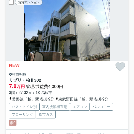
賃貸マンション
NEW
柏市明原
リブリ・柏Ⅱ
302
7.8
万円
管理/共益費4,000円
3階 / 27.32㎡ / 1K /築7年
常磐線「柏」駅 徒歩9分
東武野田線「柏」駅 徒歩9分
バス・トイレ別
室内洗濯機置場
エアコン
バルコニー
フローリング
都市ガス
敷0