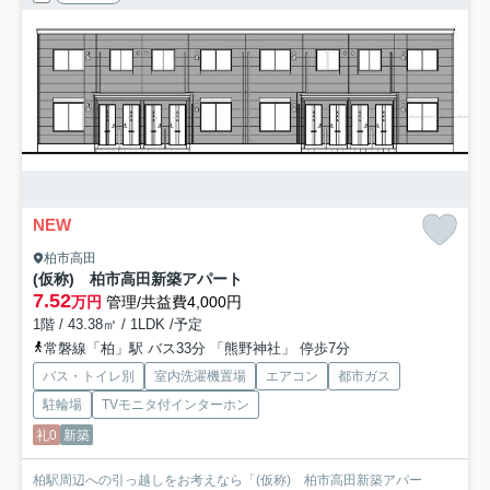
NEW
柏市高田
(仮称) 柏市高田新築アパート
7.52
万円
管理/共益費4,000円
1階 / 43.38㎡ / 1LDK /予定
常磐線「柏」駅 バス33分 「熊野神社」 停歩7分
バス・トイレ別
室内洗濯機置場
エアコン
都市ガス
駐輪場
TVモニタ付インターホン
礼0
新築
柏駅周辺への引っ越しをお考えなら「(仮称) 柏市高田新築アパー