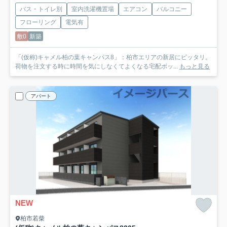
バス・トイレ別
室内洗濯機置場
エアコン
バルコニー
フローリング
電気有
敷0
新築
「(仮称)キャメル柏の葉キャンパス8」：柏市エリアの新居にピッタリ。
荷物を注文する時に時間を気にしなくてよくなる宅配ボッ...
もっと見る
アパート
NEW
柏市若柴