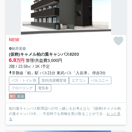
NEW
柏市若柴
(仮称)キャメル柏の葉キャンパス8
203
6.8
万円
管理/共益費3,000円
2階 / 23.58㎡ / 1K /予定
常磐線「柏」駅 バス21分 東武バス「入谷津」 停歩3分
バス・トイレ別
室内洗濯機置場
エアコン
バルコニー
フローリング
電気有
敷0
新築
柏の葉キャンパス駅周辺への引っ越しをお考えなら「(仮称)キャメル柏
の葉キャンパス8」。不在時でも荷物を受け取ることができ...
もっと見
る