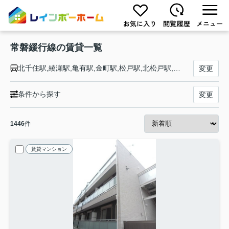
常磐緩行線の賃貸一覧
北千住駅,綾瀬駅,亀有駅,金町駅,松戸駅,北松戸駅,馬橋駅,新松戸駅,北小金駅,南柏駅,柏駅,北柏駅,我孫子駅,天王台駅,取手駅
変更
条件から探す
変更
1446
件
賃貸マンション