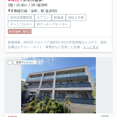
1階 / 15.40㎡ / 1R /築39年
常磐緩行線「金町」駅 徒歩9分
室内洗濯機置場
エアコン
駐輪場
保証人不要
ディンプルキー
IHクッキングヒーター
仲手無料
敷礼0
新着情報：AP232 スカイコア金町20 101の空室情報ならコチラ。室内
設備はエアコン・ロフト・家電付など充実した設備...
もっと見る
賃貸マンション