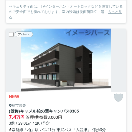
セキュリティ面は、TVインターホン・オートロックなどを設置している
ので安全面でも優れております。室内設備は洗面所独立・浴...
もっと見
る
アパート
NEW
柏市若柴
(仮称)キャメル柏の葉キャンパス8
305
7.4
万円
管理/共益費3,000円
3階 / 29.81㎡ / 1K /予定
常磐線「柏」駅 バス21分 東武バス「入谷津」 停歩3分