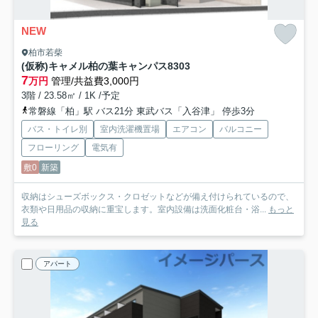
NEW
柏市若柴
(仮称)キャメル柏の葉キャンパス8
303
7
万円
管理/共益費3,000円
3階 / 23.58㎡ / 1K /予定
常磐線「柏」駅 バス21分 東武バス「入谷津」 停歩3分
バス・トイレ別
室内洗濯機置場
エアコン
バルコニー
フローリング
電気有
敷0
新築
収納はシューズボックス・クロゼットなどが備え付けられているので、
衣類や日用品の収納に重宝します。室内設備は洗面化粧台・浴...
もっと
見る
アパート