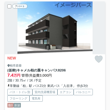
アパート
NEW
柏市若柴
(仮称)キャメル柏の葉キャンパス8
206
7.4
万円
管理/共益費3,000円
2階 / 30.75㎡ / 1K /予定
常磐線「柏」駅 バス21分 東武バス「入谷津」 停歩3分
バス・トイレ別
室内洗濯機置場
エアコン
バルコニー
フローリング
電気有
敷0
新築