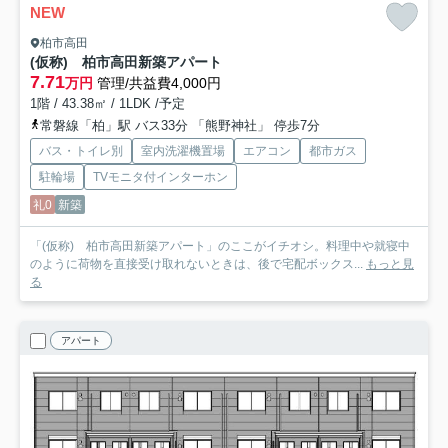
NEW
柏市高田
(仮称) 柏市高田新築アパート
7.71
万円
管理/共益費4,000円
1階 / 43.38㎡ / 1LDK /予定
常磐線「柏」駅 バス33分 「熊野神社」 停歩7分
バス・トイレ別
室内洗濯機置場
エアコン
都市ガス
駐輪場
TVモニタ付インターホン
礼0
新築
「(仮称) 柏市高田新築アパート」のここがイチオシ。料理中や就寝中
のように荷物を直接受け取れないときは、後で宅配ボックス...
もっと見
る
アパート