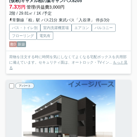
(仮称)キャメル柏の葉キャンパス8
205
7.3
万円
管理/共益費3,000円
2階 / 29.81㎡ / 1K /予定
常磐線「柏」駅 バス21分 東武バス「入谷津」 停歩3分
バス・トイレ別
室内洗濯機置場
エアコン
バルコニー
フローリング
電気有
敷0
新築
荷物を注文する時に時間を気にしなくてよくなる宅配ボックスを共用部
に備えています。セキュリティ面は、オートロック・TVイン...
もっと見
る
アパート