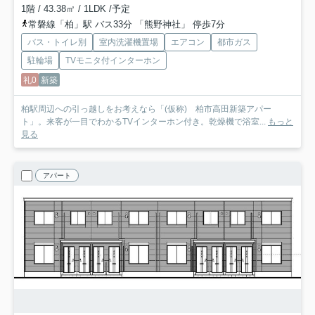
1階 / 43.38㎡ / 1LDK /予定
常磐線「柏」駅 バス33分 「熊野神社」 停歩7分
バス・トイレ別
室内洗濯機置場
エアコン
都市ガス
駐輪場
TVモニタ付インターホン
礼0
新築
柏駅周辺への引っ越しをお考えなら「(仮称) 柏市高田新築アパー
ト」。来客が一目でわかるTVインターホン付き。乾燥機で浴室...
もっと
見る
アパート