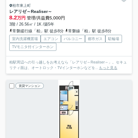
柏市東上町
レアリゼ～Realiser～
8.2
万円
管理/共益費5,000円
3階 / 26.56㎡ / 1K /築5年
常磐緩行線「柏」駅 徒歩8分
常磐線「柏」駅 徒歩8分
室内洗濯機置場
エアコン
バルコニー
都市ガス
駐輪場
TVモニタ付インターホン
柏駅周辺への引っ越しをお考えなら「レアリゼ～Realiser～」。セキュ
リティ面は、オートロック・TVインターホンなどを...
もっと見る
賃貸マンション