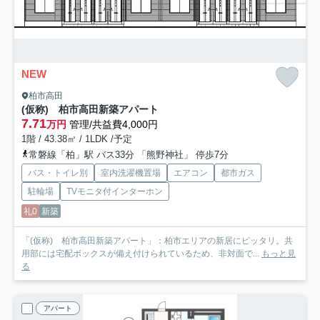
NEW
柏市高田
(仮称) 柏市高田新築アパート
7.71
万円
管理/共益費4,000円
1階 / 43.38㎡ / 1LDK /予定
常磐線「柏」駅 バス33分 「熊野神社」 停歩7分
バス・トイレ別
室内洗濯機置場
エアコン
都市ガス
駐輪場
TVモニタ付インターホン
礼0
新築
「(仮称) 柏市高田新築アパート」：柏市エリアの新居にピッタリ。共
用部には宅配ボックスが備え付けられているため、非対面で...
もっと見
る
アパート