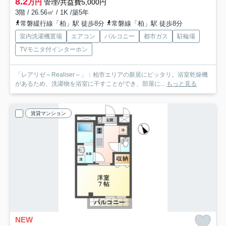
8.2
万円
管理/共益費5,000円
3階 / 26.56㎡ / 1K /築5年
常磐緩行線「柏」駅 徒歩8分
常磐線「柏」駅 徒歩8分
室内洗濯機置場
エアコン
バルコニー
都市ガス
駐輪場
TVモニタ付インターホン
「レアリゼ～Realiser～」：柏市エリアの新居にピッタリ。浴室乾燥機
があるため、洗濯物を浴室に干すことができ、部屋に...
もっと見る
賃貸マンション
NEW