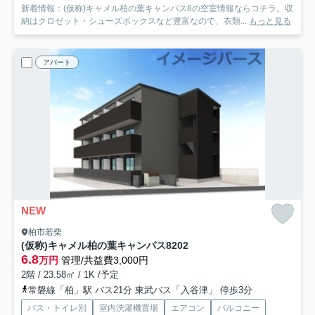
新着情報：(仮称)キャメル柏の葉キャンパス8の空室情報ならコチラ。収
納はクロゼット・シューズボックスなど豊富なので、衣類...
もっと見る
アパート
NEW
柏市若柴
(仮称)キャメル柏の葉キャンパス8
202
6.8
万円
管理/共益費3,000円
2階 / 23.58㎡ / 1K /予定
常磐線「柏」駅 バス21分 東武バス「入谷津」 停歩3分
バス・トイレ別
室内洗濯機置場
エアコン
バルコニー