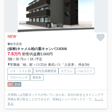
NEW
柏市若柴
(仮称)キャメル柏の葉キャンパス8
306
7.5
万円
管理/共益費3,000円
3階 / 30.75㎡ / 1K /予定
常磐線「柏」駅 バス21分 東武バス「入谷津」 停歩3分
バス・トイレ別
室内洗濯機置場
エアコン
バルコニー
フローリング
電気有
敷0
新築
共用部には宅配ボックスが付いているため、自分の好きなタイミングで
荷物を受け取ることができます。収納はシューズボックス・ウ...
もっと
見る