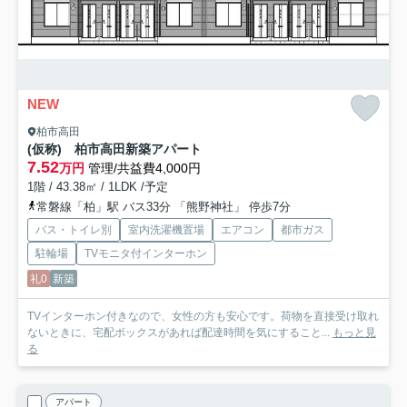
NEW
柏市高田
(仮称) 柏市高田新築アパート
7.52
万円
管理/共益費4,000円
1階 / 43.38㎡ / 1LDK /予定
常磐線「柏」駅 バス33分 「熊野神社」 停歩7分
バス・トイレ別
室内洗濯機置場
エアコン
都市ガス
駐輪場
TVモニタ付インターホン
礼0
新築
TVインターホン付きなので、女性の方も安心です。荷物を直接受け取れ
ないときに、宅配ボックスがあれば配達時間を気にすること...
もっと見
る
アパート