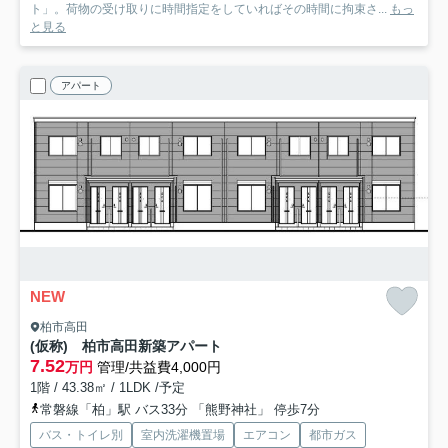
ト」。荷物の受け取りに時間指定をしていればその時間に拘束さ...
もっ
と見る
アパート
NEW
柏市高田
(仮称) 柏市高田新築アパート
7.52
万円
管理/共益費4,000円
1階 / 43.38㎡ / 1LDK /予定
常磐線「柏」駅 バス33分 「熊野神社」 停歩7分
バス・トイレ別
室内洗濯機置場
エアコン
都市ガス