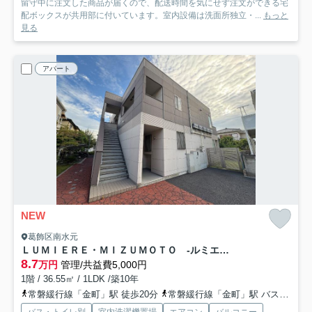
留守中に注文した商品が届くので、配送時間を気にせず注文ができる宅
配ボックスが共用部に付いています。室内設備は洗面所独立・...
もっと
見る
アパート
NEW
葛飾区南水元
ＬＵＭＩＥＲＥ・ＭＩＺＵＭＯＴＯ -ルミエール水元-
8.7
万円
管理/共益費5,000円
1階 / 36.55㎡ / 1LDK /築10年
常磐緩行線「金町」駅 徒歩20分
常磐緩行線「金町」駅 バス12分 「水元三丁目」 停歩5分
バス・トイレ別
室内洗濯機置場
エアコン
バルコニー