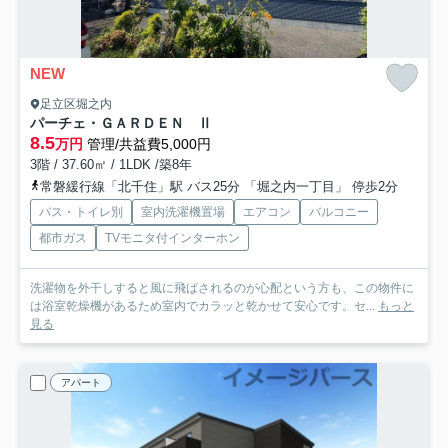
NEW
足立区堀之内
パーチェ・ＧＡＲＤＥＮ Ⅱ
8.5
万円
管理/共益費5,000円
3階 / 37.60㎡ / 1LDK /築8年
常磐緩行線「北千住」駅 バス25分 「堀之内一丁目」 停歩2分
バス・トイレ別
室内洗濯機置場
エアコン
バルコニー
都市ガス
TVモニタ付インターホン
洗濯物を外干しすると風に飛ばされるのが心配という方も、この物件に
は浴室乾燥機があるため室内でカラッと乾かせて安心です。セ...
もっと
見る
アパート