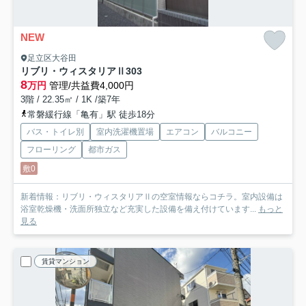
NEW
足立区大谷田
リブリ・ウィスタリアⅡ
303
8
万円
管理/共益費4,000円
3階 / 22.35㎡ / 1K /築7年
常磐緩行線「亀有」駅 徒歩18分
バス・トイレ別
室内洗濯機置場
エアコン
バルコニー
フローリング
都市ガス
敷0
新着情報：リブリ・ウィスタリアⅡの空室情報ならコチラ。室内設備は
浴室乾燥機・洗面所独立など充実した設備を備え付けています...
もっと
見る
賃貸マンション