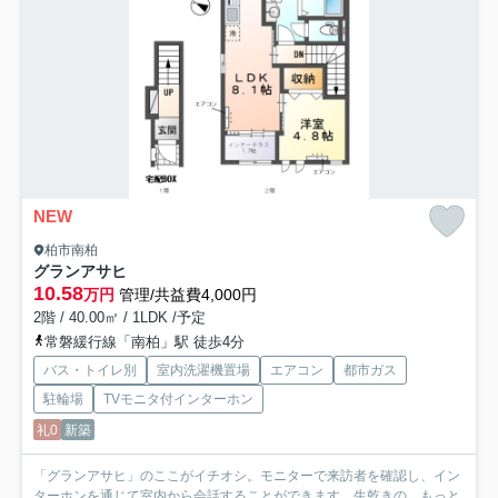
NEW
柏市南柏
グランアサヒ
10.58
万円
管理/共益費4,000円
2階 / 40.00㎡ / 1LDK /予定
常磐緩行線「南柏」駅 徒歩4分
バス・トイレ別
室内洗濯機置場
エアコン
都市ガス
駐輪場
TVモニタ付インターホン
礼0
新築
「グランアサヒ」のここがイチオシ。モニターで来訪者を確認し、イン
ターホンを通じて室内から会話することができます。生乾きの...
もっと