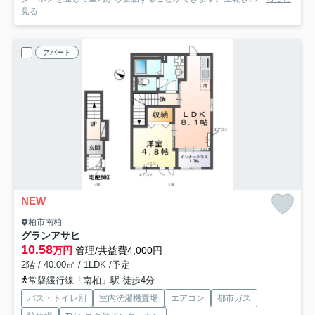
見る
アパート
NEW
柏市南柏
グランアサヒ
10.58
万円
管理/共益費4,000円
2階 / 40.00㎡ / 1LDK /予定
常磐緩行線「南柏」駅 徒歩4分
バス・トイレ別
室内洗濯機置場
エアコン
都市ガス