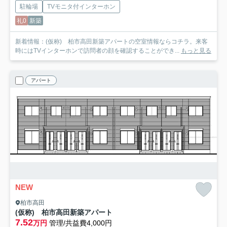
駐輪場
TVモニタ付インターホン
礼0
新築
新着情報：(仮称) 柏市高田新築アパートの空室情報ならコチラ。来客
時にはTVインターホンで訪問者の顔を確認することができ...
もっと見る
アパート
NEW
柏市高田
(仮称) 柏市高田新築アパート
7.52
万円
管理/共益費4,000円