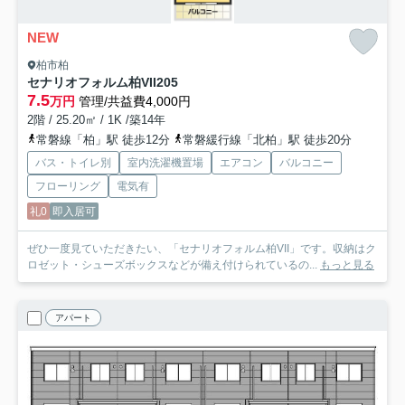
NEW
柏市柏
セナリオフォルム柏VII
205
7.5
万円
管理/共益費4,000円
2階 / 25.20㎡ / 1K /築14年
常磐線「柏」駅 徒歩12分
常磐緩行線「北柏」駅 徒歩20分
バス・トイレ別
室内洗濯機置場
エアコン
バルコニー
フローリング
電気有
礼0
即入居可
ぜひ一度見ていただきたい、「セナリオフォルム柏VII」です。収納はク
ロゼット・シューズボックスなどが備え付けられているの...
もっと見る
アパート