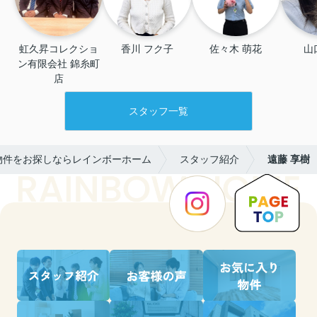
虹久昇コレクショ
香川 フク子
佐々木 萌花
山
ン有限会社 錦糸町
店
スタッフ一覧
物件をお探しならレインボーホーム
スタッフ紹介
遠藤 享樹