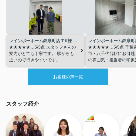
レインボーホーム錦糸町店 T.K様 24歳 男性
★★★★★…5/5点
スタッフさんの
★★★★★…5/5点
千葉
案内がとても丁寧です。
駅からも
市・八千代台駅にお引越
近いので行きやすいです。
の雰囲気・担当者の印象
したか？遠慮なく教えて
A.誠実に対応して頂きま
お客様の声一覧
スタッフ紹介