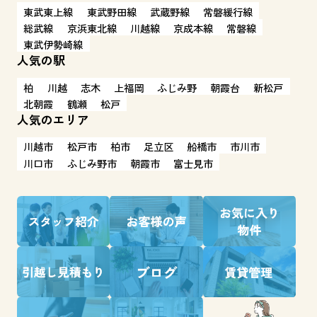
東武東上線
東武野田線
武蔵野線
常磐緩行線
総武線
京浜東北線
川越線
京成本線
常磐線
東武伊勢崎線
人気の駅
柏
川越
志木
上福岡
ふじみ野
朝霞台
新松戸
北朝霞
鶴瀬
松戸
人気のエリア
川越市
松戸市
柏市
足立区
船橋市
市川市
川口市
ふじみ野市
朝霞市
富士見市