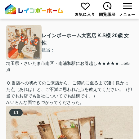
レインボーホーム大宮店 K.S様 20歳 女
性
担当：
埼玉県・さいたま市南区・南浦和駅にお引越し★★★★★…5/5
点
Ｑ.当店への初めてのご来店から、ご契約に至るまで凄く良かっ
た点（あれば）と、ご不満に思われた点を教えてください。（担
当でもお店でも当社についてでも結構です。）
A.いろんな面できづかってくださった。
1
/
1