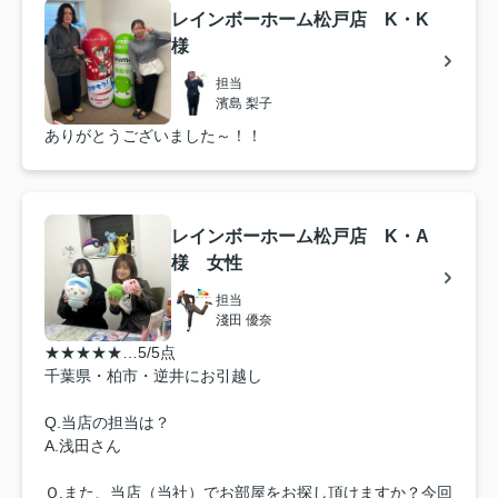
レインボーホーム松戸店 K・K
様
担当
濱島 梨子
ありがとうございました～！！
レインボーホーム松戸店 K・A
様 女性
担当
淺田 優奈
★★★★★…5/5点
千葉県・柏市・逆井にお引越し
Q.当店の担当は？
A.浅田さん
Ｑ.また、当店（当社）でお部屋をお探し頂けますか？今回