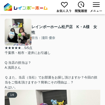
レインボーホーム松戸店 K・A様 女
性
担当：淺田 優奈
★★★★★…5/5点
千葉県・柏市・逆井にお引越し
Q.当店の担当は？
A.浅田さん
Ｑ.また、当店（当社）でお部屋をお探し頂けますか？今回の担
当をご指名頂けますか？簡単にその理由は…？
A.はい。
1
/
4