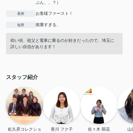
ぶん、、？）
お客様ファースト！
長所
慎重すぎる、
短所
幼い頃、祖父と電車に乗るのが好きだったので、埼玉に
詳しい自信があります！
スタッフ紹介
虹久昇コレクショ
香川 フク子
佐々木 萌花
山