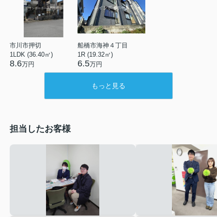
市川市押切
船橋市海神４丁目
1LDK (36.40㎡)
1R (19.32㎡)
8.6
6.5
万円
万円
もっと見る
担当したお客様