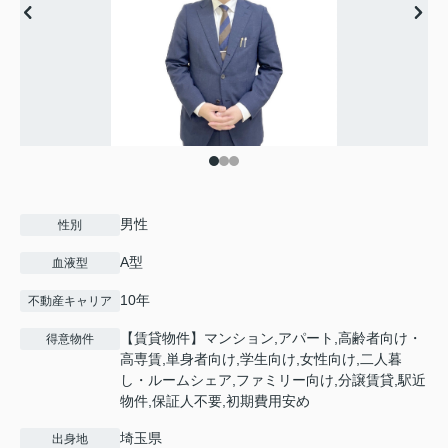
男性
性別
A型
血液型
10年
不動産キャリア
【賃貸物件】マンション,アパート,高齢者向け・
得意物件
高専賃,単身者向け,学生向け,女性向け,二人暮
し・ルームシェア,ファミリー向け,分譲賃貸,駅近
物件,保証人不要,初期費用安め
埼玉県
出身地