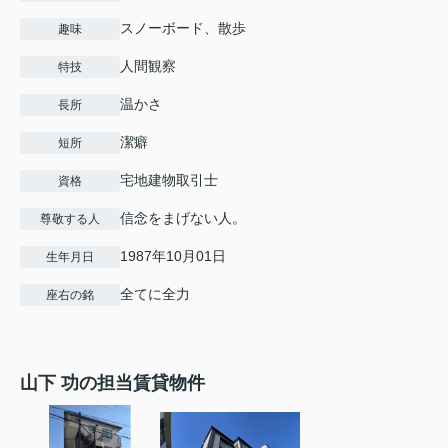
スノーボード、散歩
趣味
人間観察
特技
温かさ
長所
潔癖
短所
宅地建物取引士
資格
信念をまげない人。
尊敬する人
1987年10月01日
生年月日
全てに全力
座右の銘
山下 功の担当賃貸物件