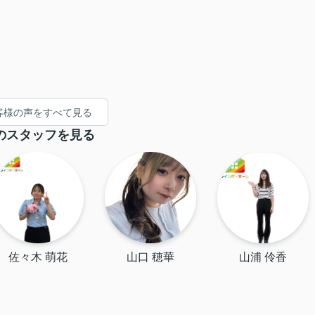
客様の声をすべて見る
のスタッフを見る
佐々木 萌花
山口 穂華
山浦 伶香