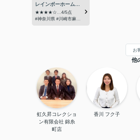
レインボーホーム町田店Y・K様 20歳 女性
★★★★☆…4/5点
#神奈川県 #川崎市麻生
区 #新百合ヶ丘駅 に#お
引越し
Q.また、当店（当社）で
お
お部屋を探していただけ
ますか？今回の担当をご
他
指名いただけますか？簡
単にその理由は・・・？
A.とても相談しやすく、
自分に合った家が見つか
るまで寄りそっていただ
けるのでまたお願いした
いです
虹久昇コレクショ
香川 フク子
ン有限会社 錦糸
町店