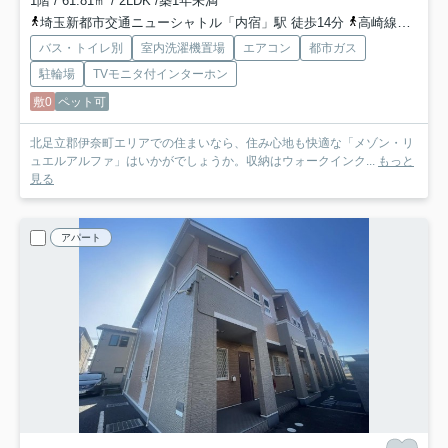
1階 / 61.81㎡ / 2LDK /築1年未満
埼玉新都市交通ニューシャトル「内宿」駅 徒歩14分
高崎線「上尾」駅 バス19分 「六道」 停歩9分
バス・トイレ別
室内洗濯機置場
エアコン
都市ガス
駐輪場
TVモニタ付インターホン
敷0
ペット可
北足立郡伊奈町エリアでの住まいなら、住み心地も快適な「メゾン・リ
ュエルアルファ」はいかがでしょうか。収納はウォークインク...
もっと
見る
アパート