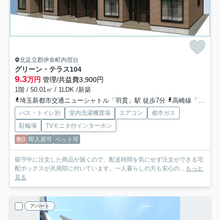
北足立郡伊奈町内宿台
グリーン・テラス
104
9.3
万円
管理/共益費3,900円
1階 / 50.01㎡ / 1LDK /新築
埼玉新都市交通ニューシャトル「羽貫」駅 徒歩7分
高崎線「上尾」駅 バス20分 「原」 停歩7分
バス・トイレ別
室内洗濯機置場
エアコン
都市ガス
駐輪場
TVモニタ付インターホン
敷0
即入居可
ペット可
留守中に注文した商品が届くので、配送時間を気にせず注文ができる宅
配ボックスが共用部に付いています。一人暮らしの方も安心の...
もっと
見る
アパート