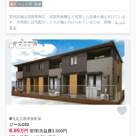
敷0
ペット可
新築
室内設備は洗面所独立・浴室乾燥機など充実した設備を備え付けていま
す。共用部には宅配ボックスが備え付けられているため、荷物...
もっと
見る
アパート
北足立郡伊奈町栄
ジール
102
8.95
万円
管理/共益費3,500円