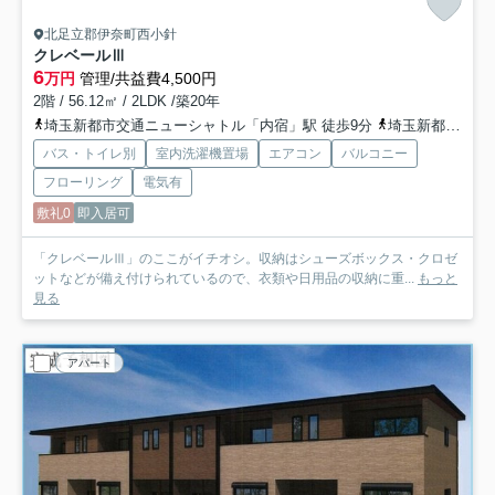
北足立郡伊奈町西小針
クレベールⅢ
6
万円
管理/共益費4,500円
2階 / 56.12㎡ / 2LDK /築20年
埼玉新都市交通ニューシャトル「内宿」駅 徒歩9分
埼玉新都市交通ニューシャトル「羽貫」駅 徒歩27分
バス・トイレ別
室内洗濯機置場
エアコン
バルコニー
フローリング
電気有
敷礼0
即入居可
「クレベールⅢ」のここがイチオシ。収納はシューズボックス・クロゼ
ットなどが備え付けられているので、衣類や日用品の収納に重...
もっと
見る
アパート