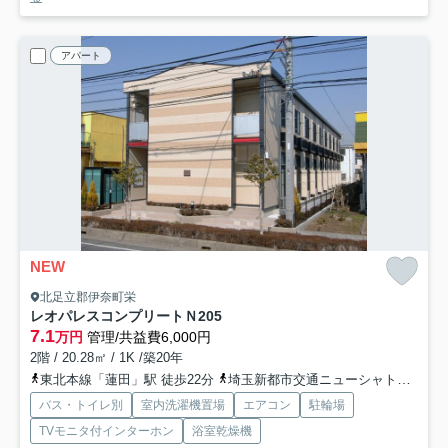
アパート
NEW
北足立郡伊奈町栄
レオパレスコンプリートＮ
205
7.1
万円
管理/共益費6,000円
2階 / 20.28㎡ / 1K /築20年
東北本線「蓮田」駅 徒歩22分
埼玉新都市交通ニューシャトル「志久」駅 徒歩30分
バス・トイレ別
室内洗濯機置場
エアコン
駐輪場
TVモニタ付インターホン
浴室乾燥機