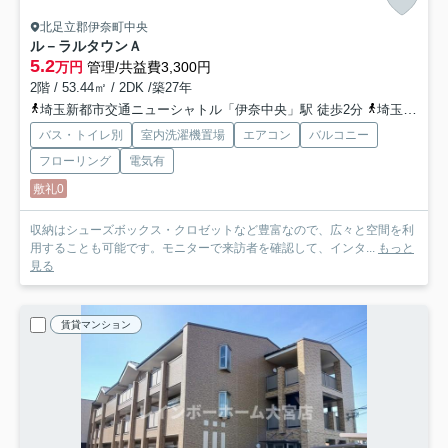
北足立郡伊奈町中央
ル－ラルタウンＡ
5.2
万円
管理/共益費3,300円
2階 / 53.44㎡ / 2DK /築27年
埼玉新都市交通ニューシャトル「伊奈中央」駅 徒歩2分
埼玉新都市交通ニューシャトル「志久」駅 徒歩14分
バス・トイレ別
室内洗濯機置場
エアコン
バルコニー
フローリング
電気有
敷礼0
収納はシューズボックス・クロゼットなど豊富なので、広々と空間を利
用することも可能です。モニターで来訪者を確認して、インタ...
もっと
見る
賃貸マンション