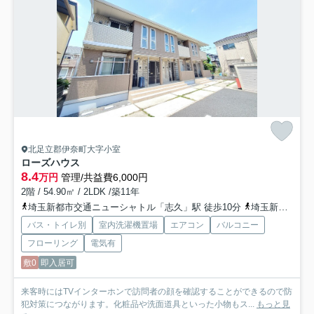
北足立郡伊奈町大字小室
ローズハウス
8.4
万円
管理/共益費6,000円
2階 / 54.90㎡ / 2LDK /築11年
埼玉新都市交通ニューシャトル「志久」駅 徒歩10分
埼玉新都市交通ニューシャトル「伊奈中央」駅 徒歩19分
バス・トイレ別
室内洗濯機置場
エアコン
バルコニー
フローリング
電気有
敷0
即入居可
来客時にはTVインターホンで訪問者の顔を確認することができるので防
犯対策につながります。化粧品や洗面道具といった小物もス...
もっと見