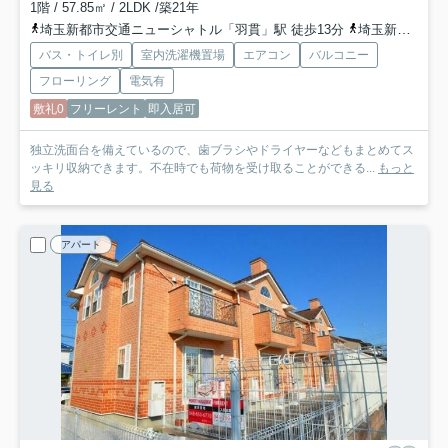
1階 / 57.85㎡ / 2LDK /築21年
埼玉新都市交通ニューシャトル「羽貫」駅 徒歩13分
埼玉新都市交通ニューシャトル「内宿」駅 徒歩25分
バス・トイレ別
室内洗濯機置場
エアコン
バルコニー
フローリング
電気有
敷礼0
フリーレント
即入居可
独立洗面台を備えているので、歯ブラシやドライヤーなどもまとめてス
ッキリ収納できます。不在時でも荷物を受け取ることができる...
もっと
見る
アパート