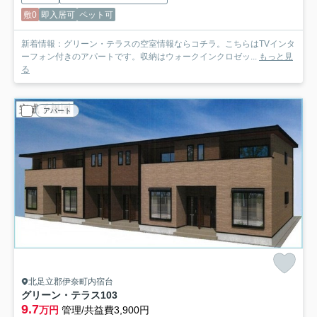
敷0
即入居可
ペット可
新着情報：グリーン・テラスの空室情報ならコチラ。こちらはTVインタ
ーフォン付きのアパートです。収納はウォークインクロゼッ...
もっと見
る
アパート
北足立郡伊奈町内宿台
グリーン・テラス
103
9.7
万円
管理/共益費3,900円