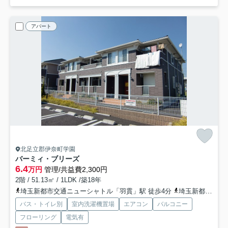
アパート
北足立郡伊奈町学園
バーミィ・ブリーズ
6.4
万円
管理/共益費2,300円
2階 / 51.13㎡ / 1LDK /築18年
埼玉新都市交通ニューシャトル「羽貫」駅 徒歩4分
埼玉新都市交通ニューシャトル「伊奈中央」駅 徒歩14分
バス・トイレ別
室内洗濯機置場
エアコン
バルコニー
フローリング
電気有