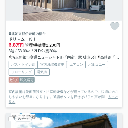
北足立郡伊奈町内宿台
ドリ－ム ＫⅠ
6.8
万円
管理/共益費2,200円
3階 / 53.09㎡ / 2LDK /築20年
埼玉新都市交通ニューシャトル「内宿」駅 徒歩5分
高崎線「桶川」駅 バス14分 丸建自動車「桂全寺前」 停歩5分
バス・トイレ別
室内洗濯機置場
エアコン
バルコニー
フローリング
電気有
敷礼0
即入居可
室内設備は洗面所独立・浴室乾燥機などが揃っているので、快適に過ご
しやすいお部屋になります。通話ボタンを押せば相手の声が聞...
もっと
見る
アパート