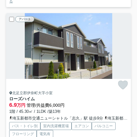
る
アパート
北足立郡伊奈町大字小室
ローズハイム
6.9
万円
管理/共益費6,000円
1階 / 45.30㎡ / 1LDK /築13年
埼玉新都市交通ニューシャトル「志久」駅 徒歩9分
埼玉新都市交通ニューシャトル「伊奈中央」駅 徒歩17分
バス・トイレ別
室内洗濯機置場
エアコン
バルコニー
フローリング
電気有