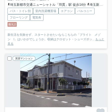
埼玉新都市交通ニューシャトル「羽貫」駅 徒歩14分
埼玉新都市交通ニューシャトル「内宿」駅 徒歩15分
バス・トイレ別
室内洗濯機置場
エアコン
バルコニー
フローリング
電気有
敷礼0
新生活を失敗せず、スタートさせたいならこちらの「ブライト メゾ
ン I」はいかがでしょうか。収納はクロゼット・シューズボッ...
もっと
見る
賃貸マンション