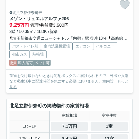
北足立郡伊奈町寿
メゾン・リュエルアルファ
206
9.25
万円
管理/共益費3,500円
2階 / 50.35㎡ / 1LDK /新築
埼玉新都市交通ニューシャトル「内宿」駅 徒歩13分
高崎線「上尾」駅 バス19分 「六道」 停歩9分
バス・トイレ別
室内洗濯機置場
エアコン
バルコニー
都市ガス
駐輪場
敷0
即入居可
ペット可
荷物を受け取れないときは宅配ボックスに届けられるので、外出や入浴
など私生活中に配達時間を気にする必要はありません。室内設...
もっと
見る
北足立郡伊奈町の掲載物件の家賃相場
家賃相場
空室件数
7.1万円
1室
1R～1K
8.4万円
13室
1DK～1LDK