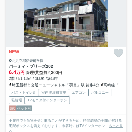
NEW
北足立郡伊奈町学園
バーミィ・ブリーズ
202
6.4
万円
管理/共益費2,300円
2階 / 51.13㎡ / 1LDK /築18年
埼玉新都市交通ニューシャトル「羽貫」駅 徒歩4分
高崎線「上尾」駅 バス19分 「羽貫駅前（バス）」 停歩5分
バス・トイレ別
室内洗濯機置場
エアコン
バルコニー
駐輪場
TVモニタ付インターホン
敷0
ペット可
不在時でも荷物を受け取ることができるため、時間調整の手間が省ける
宅配ボックスを備えております。来客時にはTVインターホン...
もっと見
る