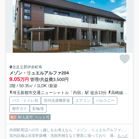
北足立郡伊奈町寿
メゾン・リュエルアルファ
204
9.05
万円
管理/共益費3,500円
2階 / 50.35㎡ / 1LDK /新築
埼玉新都市交通ニューシャトル「内宿」駅 徒歩13分
高崎線「上尾」駅 バス19分 「六道」 停歩9分
バス・トイレ別
室内洗濯機置場
エアコン
バルコニー
都市ガス
駐輪場
敷0
即入居可
ペット可
内宿駅周辺への引っ越しをお考えなら「メゾン・リュエルアルファ」。
室内設備は浴室乾燥機・洗面所独立など豊富に揃っており、過...
もっと