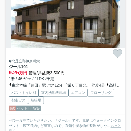
北足立郡伊奈町栄
ジール
101
9.25
万円
管理/共益費3,500円
1階 / 46.69㎡ / 1LDK /予定
東北本線「蓮田」駅 バス12分 「栄６丁目北」 停歩4分
高崎線「上尾」駅 バス28分 「栄六丁目栄北」 停歩3分
バス・トイレ別
室内洗濯機置場
エアコン
フローリング
都市ガス
駐輪場
敷0
ペット可
新築
ぜひ一度見ていただきたい、「ジール」です。収納はウォークインクロ
ゼット・床下収納など豊富なので、衣類や履き物の整理がしや...
もっと