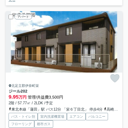
見る
アパート
北足立郡伊奈町栄
ジール
202
9.95
万円
管理/共益費3,500円
2階 / 57.77㎡ / 2LDK /予定
東北本線「蓮田」駅 バス12分 「栄６丁目北」 停歩4分
高崎線「上尾」駅 バス28分 「栄六丁目栄北」 停歩3分
バス・トイレ別
室内洗濯機置場
エアコン
バルコニー
フローリング
都市ガス