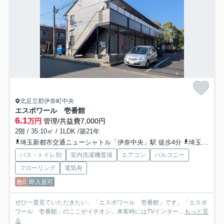
北足立郡伊奈町中央
エスポワール 壱番館
6.1
万円
管理/共益費7,000円
2階 / 35.10㎡ / 1LDK /築21年
埼玉新都市交通ニューシャトル「伊奈中央」駅 徒歩4分
埼玉新都市交通ニューシャトル「羽貫」駅 徒歩12分
バス・トイレ別
室内洗濯機置場
エアコン
バルコニー
フローリング
電気有
敷0
即入居可
ぜひ一度見ていただきたい、「エスポワール 壱番館」です。「エスポ
ワール 壱番館」のここがイチオシ。来客時にはTVインター...
もっと見
る