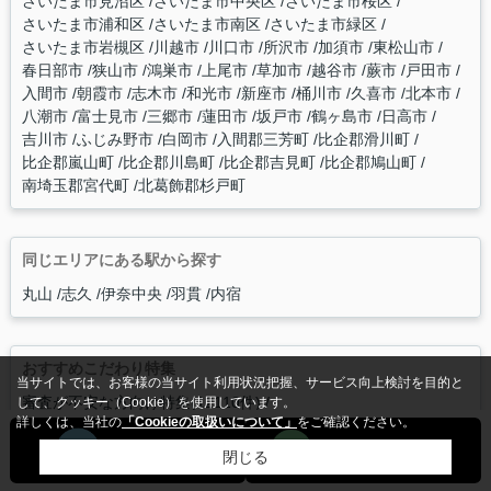
さいたま市見沼区
さいたま市中央区
さいたま市桜区
さいたま市浦和区
さいたま市南区
さいたま市緑区
さいたま市岩槻区
川越市
川口市
所沢市
加須市
東松山市
春日部市
狭山市
鴻巣市
上尾市
草加市
越谷市
蕨市
戸田市
入間市
朝霞市
志木市
和光市
新座市
桶川市
久喜市
北本市
八潮市
富士見市
三郷市
蓮田市
坂戸市
鶴ヶ島市
日高市
吉川市
ふじみ野市
白岡市
入間郡三芳町
比企郡滑川町
比企郡嵐山町
比企郡川島町
比企郡吉見町
比企郡鳩山町
南埼玉郡宮代町
北葛飾郡杉戸町
同じエリアにある駅から探す
丸山
志久
伊奈中央
羽貫
内宿
おすすめこだわり特集
当サイトでは、お客様の当サイト利用状況把握、サービス向上検討を目的と
審査が不安な方向け特集(12110件)
して、クッキー（Cookie）を使用しています。
詳しくは、当社の
「Cookieの取扱いについて」
をご確認ください。
青春ど真ん中世代特集(8114件)
１人暮らし(8114件)
頑張る女性を応援特集(7876件)
駅近(6314件)
閉じる
料理好きな方向け特集(6104件)