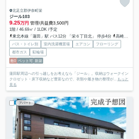
北足立郡伊奈町栄
ジール
103
9.25
万円
管理/共益費3,500円
1階 / 46.69㎡ / 1LDK /予定
東北本線「蓮田」駅 バス12分 「栄６丁目北」 停歩4分
高崎線「上尾」駅 バス28分 「栄六丁目栄北」 停歩3分
バス・トイレ別
室内洗濯機置場
エアコン
フローリング
都市ガス
駐輪場
敷0
ペット可
新築
蓮田駅周辺への引っ越しをお考えなら「ジール」。収納はウォークイン
クロゼット・床下収納など豊富なので、衣類や履き物の整理が...
もっと
見る
アパート