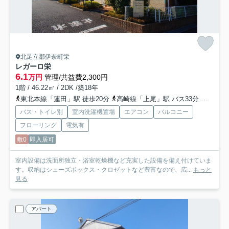
北足立郡伊奈町栄
レガーロ栄
6.1
万円
管理/共益費2,300円
1階 / 46.22㎡ / 2DK /築18年
東北本線「蓮田」駅 徒歩20分
高崎線「上尾」駅 バス33分 丸建自動車「栄６丁目」 停歩6分
バス・トイレ別
室内洗濯機置場
エアコン
バルコニー
フローリング
電気有
敷0
即入居可
室内設備は洗面所独立・浴室乾燥機など充実した設備を備え付けていま
す。収納はシューズボックス・クロゼットなど豊富なので、広...
もっと
見る
アパート