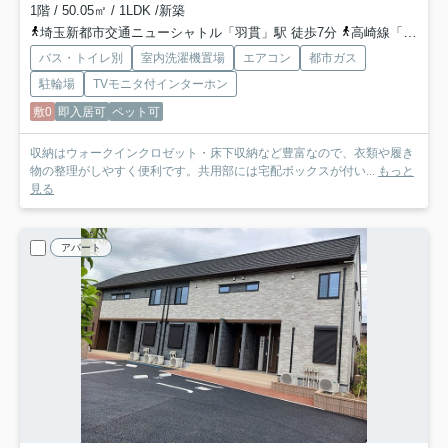
1階 / 50.05㎡ / 1LDK /新築
埼玉新都市交通ニューシャトル「羽貫」駅 徒歩7分
高崎線「上尾」駅 バス20分 「原」 停歩7分
バス・トイレ別
室内洗濯機置場
エアコン
都市ガス
駐輪場
TVモニタ付インターホン
敷0
即入居可
ペット可
収納はウォークインクロゼット・床下収納など豊富なので、衣類や履き
物の整理がしやすく便利です。共用部には宅配ボックスが付い...
もっと
見る
アパート