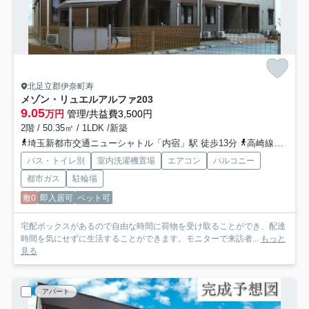
北足立郡伊奈町寿
メゾン・リュエルアルファ
203
9.05
万円
管理/共益費3,500円
2階 / 50.35㎡ / 1LDK /新築
埼玉新都市交通ニューシャトル「内宿」駅 徒歩13分
高崎線「上尾」駅 バス19分 「六道」 停歩9分
バス・トイレ別
室内洗濯機置場
エアコン
バルコニー
都市ガス
駐輪場
敷0
即入居可
ペット可
宅配ボックスがあるので自由な時間に荷物を受け取ることができ、配達
時間を気にせずに生活することができます。モニターで来訪者...
もっと
見る
アパート