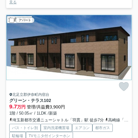
見る
アパート
北足立郡伊奈町内宿台
グリーン・テラス
102
9.7
万円
管理/共益費3,900円
1階 / 50.05㎡ / 1LDK /新築
埼玉新都市交通ニューシャトル「羽貫」駅 徒歩7分
高崎線「上尾」駅 バス20分 「原」 停歩7分
バス・トイレ別
室内洗濯機置場
エアコン
都市ガス
駐輪場
TVモニタ付インターホン