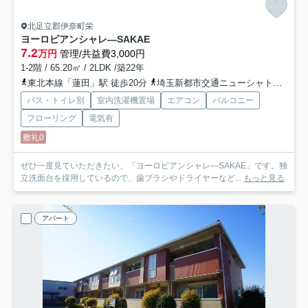
北足立郡伊奈町栄
ヨーロピアンシャレ―SAKAE
7.2
万円
管理/共益費3,000円
1-2階 / 65.20㎡ / 2LDK /築22年
東北本線「蓮田」駅 徒歩20分
埼玉新都市交通ニューシャトル「丸山」駅 徒歩27分
バス・トイレ別
室内洗濯機置場
エアコン
バルコニー
フローリング
電気有
敷礼0
ぜひ一度見ていただきたい、「ヨーロピアンシャレ―SAKAE」です。独
立洗面台を採用しているので、歯ブラシやドライヤーなど...
もっと見る
アパート