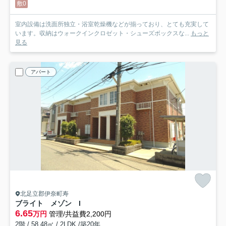
敷0
室内設備は洗面所独立・浴室乾燥機などが揃っており、とても充実して
います。収納はウォークインクロゼット・シューズボックスな...
もっと
見る
アパート
北足立郡伊奈町寿
ブライト メゾン I
6.65
万円
管理/共益費2,200円
2階 / 58.48㎡ / 2LDK /築20年