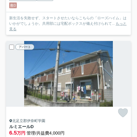
敷0
新生活を失敗せず、スタートさせたいならこちらの「ローズハイム」は
いかがでしょうか。共用部には宅配ボックスが備え付けられて...
もっと
見る
アパート
北足立郡伊奈町学園
ルミエールD
6.5
万円
管理/共益費4,000円