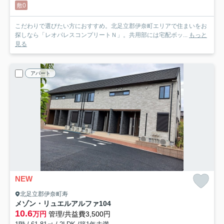
敷0
こだわりで選びたい方におすすめ。北足立郡伊奈町エリアで住まいをお
探しなら「レオパレスコンプリートＮ」。共用部には宅配ボッ...
もっと
見る
アパート
NEW
北足立郡伊奈町寿
メゾン・リュエルアルファ
104
10.6
万円
管理/共益費3,500円