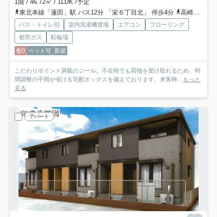
1階 / 46.72㎡ / 1LDK /予定
東北本線「蓮田」駅 バス12分 「栄６丁目北」 停歩4分
高崎線「上尾」駅 バス28分 「栄六丁目栄北」 停歩3分
バス・トイレ別
室内洗濯機置場
エアコン
フローリング
都市ガス
駐輪場
敷0
ペット可
新築
こだわりポイント満載のジール。不在時でも荷物を受け取れるため、時
間調整の手間が省ける宅配ボックスを備えております。来客時...
もっと
見る
アパート