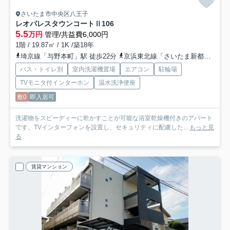
さいたま市中央区八王子
レオパレスタウンコートⅡ
106
5.5
万円
管理/共益費6,000円
1階 / 19.87㎡ / 1K /築18年
埼京線「与野本町」駅 徒歩22分
京浜東北線「さいたま新都心」駅 バス17分 「八王子」 停歩5分
バス・トイレ別
室内洗濯機置場
エアコン
駐輪場
TVモニタ付インターホン
温水洗浄便座
敷0
即入居可
洗濯物をスピーディーに乾かすことが可能な浴室乾燥機付きのアパート
です。TVインターフォンを設置し、セキュリティに配慮した...
もっと見
る
賃貸マンション