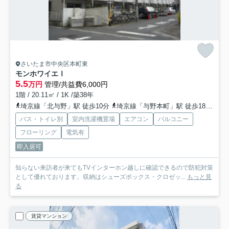
さいたま市中央区本町東
モンホワイエⅠ
5.5
万円
管理/共益費6,000円
1階 / 20.11㎡ / 1K /築38年
埼京線「北与野」駅 徒歩10分
埼京線「与野本町」駅 徒歩18分
京
バス・トイレ別
室内洗濯機置場
エアコン
バルコニー
フローリング
電気有
即入居可
知らない来訪者が来てもTVインターホン越しに確認できるので防犯対策
として優れております。収納はシューズボックス・クロゼッ...
もっと見
る
賃貸マンション