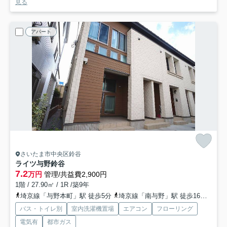
見る
アパート
さいたま市中央区鈴谷
ライツ与野鈴谷
7.2
万円
管理/共益費2,900円
1階 / 27.90㎡ / 1R /築9年
埼京線「与野本町」駅 徒歩5分
埼京線「南与野」駅 徒歩16分
京浜
バス・トイレ別
室内洗濯機置場
エアコン
フローリング
電気有
都市ガス