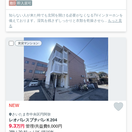
敷0
即入居可
知らない人が来た時でも玄関を開ける必要がなくなるTVインターホンを
備えております。湿気を残さずしっかりと衣類を乾燥させら...
もっと見
る
賃貸マンション
NEW
さいたま市中央区円阿弥
レオパレスプチパレＫ
204
9.3
万円
管理/共益費8,000円