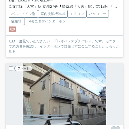
2階 / 20.81㎡ / 1K /築16年
埼京線「大宮」駅 徒歩27分
埼京線「大宮」駅 バス12分 「三橋二丁目南」 停歩5分
バス・トイレ別
室内洗濯機置場
エアコン
バルコニー
駐輪場
TVモニタ付インターホン
敷0
ぜひ一度見ていただきたい、「レオパレスプチパレＫ」です。モニター
で来訪者を確認し、インターホンで対面せずに会話することが...
もっと
見る
アパート