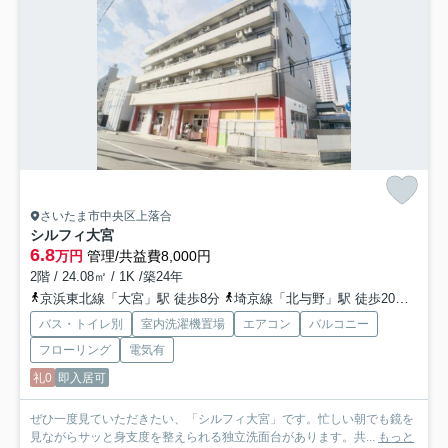
さいたま市中央区上落合
シルフィ大宮
6.8
万円
管理/共益費8,000円
2階 / 24.08㎡ / 1K /築24年
京浜東北線「大宮」駅 徒歩8分
埼京線「北与野」駅 徒歩20分
京浜
バス・トイレ別
室内洗濯機置場
エアコン
バルコニー
フローリング
電気有
礼0
即入居可
ぜひ一度見ていただきたい、「シルフィ大宮」です。忙しい朝でも鏡を
見ながらサッと身支度を整えられる独立洗面台があります。共...
もっと