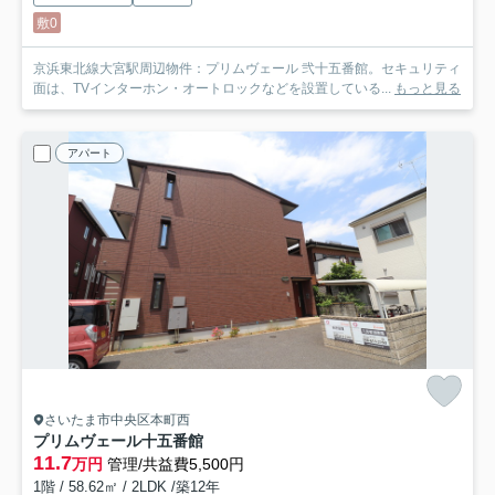
敷0
京浜東北線大宮駅周辺物件：プリムヴェール 弐十五番館。セキュリティ
面は、TVインターホン・オートロックなどを設置している...
もっと見る
アパート
さいたま市中央区本町西
プリムヴェール十五番館
11.7
万円
管理/共益費5,500円
1階 / 58.62㎡ / 2LDK /築12年