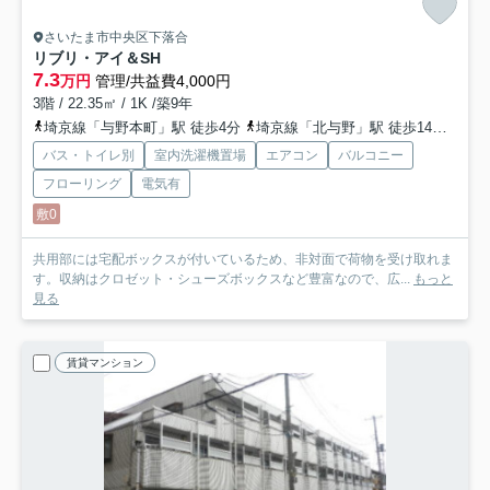
さいたま市中央区下落合
リブリ・アイ＆SH
7.3
万円
管理/共益費4,000円
3階 / 22.35㎡ / 1K /築9年
埼京線「与野本町」駅 徒歩4分
埼京線「北与野」駅 徒歩14分
京浜
バス・トイレ別
室内洗濯機置場
エアコン
バルコニー
フローリング
電気有
敷0
共用部には宅配ボックスが付いているため、非対面で荷物を受け取れま
す。収納はクロゼット・シューズボックスなど豊富なので、広...
もっと
見る
賃貸マンション