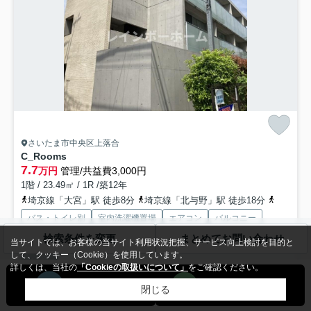
さいたま市中央区上落合
C_Rooms
7.7
万円
管理/共益費3,000円
1階 / 23.49㎡ / 1R /築12年
埼京線「大宮」駅 徒歩8分
埼京線「北与野」駅 徒歩18分
京浜東北
バス・トイレ別
室内洗濯機置場
エアコン
バルコニー
フローリング
電気有
検索条件を変更
まとめてお問い合わせ
当サイトでは、お客様の当サイト利用状況把握、サービス向上検討を目的と
して、クッキー（Cookie）を使用しています。
即入居可
詳しくは、当社の
「Cookieの取扱いについて」
をご確認ください。
「C_Rooms」：さいたま市中央区エリアの新居にピッタリ。ぜひ一度
閉じる
見ていただきたい、「C_Rooms」です。室内設備は...
もっと見る