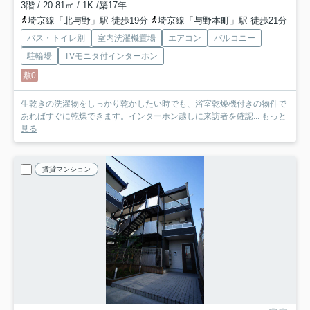
3階 / 20.81㎡ / 1K /築17年
埼京線「北与野」駅 徒歩19分
埼京線「与野本町」駅 徒歩21分
バス・トイレ別
室内洗濯機置場
エアコン
バルコニー
駐輪場
TVモニタ付インターホン
敷0
生乾きの洗濯物をしっかり乾かしたい時でも、浴室乾燥機付きの物件で
あればすぐに乾燥できます。インターホン越しに来訪者を確認...
もっと
見る
賃貸マンション