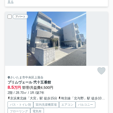
見る
アパート
さいたま市中央区上落合
プリムヴェール 弐十五番館
8.5
万円
管理/共益費4,500円
2階 / 28.70㎡ / 1R /築7年
京浜東北線「大宮」駅 徒歩15分
埼京線「北与野」駅 徒歩10分
京
バス・トイレ別
室内洗濯機置場
エアコン
バルコニー
フローリング
電気有