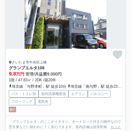
さいたま市中央区上峰
グランプエルタ
108
9.8
万円
管理/共益費9,000円
1階 / 47.83㎡ / 2DK /築20年
埼京線「与野本町」駅 徒歩10分
埼京線「南与野」駅 徒歩23分
京
バス・トイレ別
室内洗濯機置場
エアコン
バルコニー
フローリング
電気有
敷0
「グランプエルタ」のここがイチオシ。オートロック付きの物件なので
空き巣などに狙われにくく安心できます。室内設備は浴室乾燥...
もっと