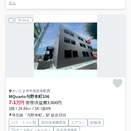
見る
アパート
さいたま市中央区本町西
MQuarto与野本町
106
7.1
万円
管理/共益費3,000円
1階 / 24.84㎡ / 1K /築4年
埼京線「与野本町」駅 徒歩15分
バス・トイレ別
室内洗濯機置場
エアコン
駐輪場
TVモニタ付インターホン
温水洗浄便座