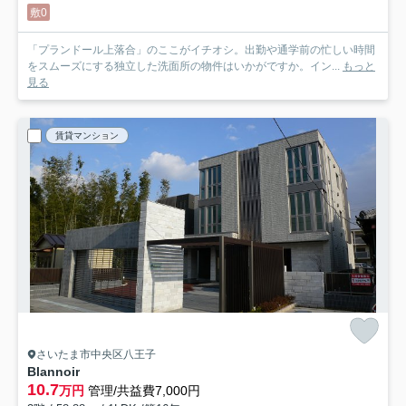
敷0
「プランドール上落合」のここがイチオシ。出勤や通学前の忙しい時間
をスムーズにする独立した洗面所の物件はいかがですか。イン...
もっと
見る
賃貸マンション
さいたま市中央区八王子
Blannoir
10.7
万円
管理/共益費7,000円