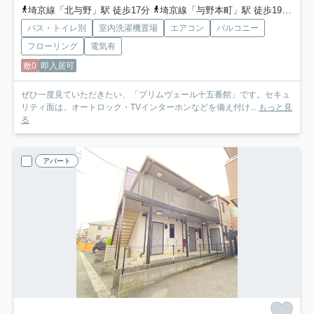
埼京線「北与野」駅 徒歩17分
埼京線「与野本町」駅 徒歩19分
京
バス・トイレ別
室内洗濯機置場
エアコン
バルコニー
フローリング
電気有
敷0
即入居可
ぜひ一度見ていただきたい、「プリムヴェール十五番館」です。セキュ
リティ面は、オートロック・TVインターホンなどを備え付け...
もっと見
る
アパート