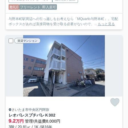
敷礼0
フリーレント
即入居可
与野本町駅周辺への引っ越しをお考えなら「MQuarto与野本町」。宅配
ボックスがあれば直接荷物を受け取る必要がないので、...
もっと見る
賃貸マンション
さいたま市中央区円阿弥
レオパレスプチパレＫ
302
9.2
万円
管理/共益費8,000円
3階 / 20.81㎡ / 1K /築16年