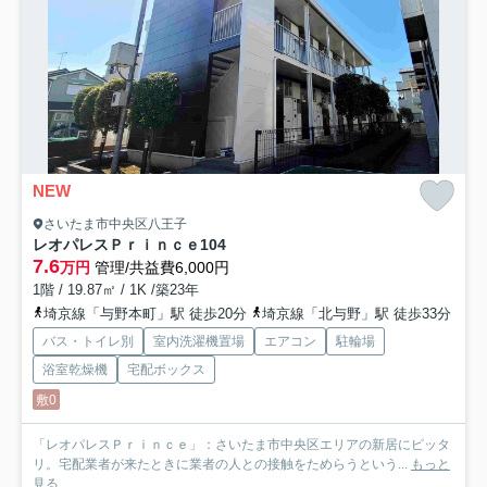
NEW
さいたま市中央区八王子
レオパレスＰｒｉｎｃｅ
104
7.6
万円
管理/共益費6,000円
1階 / 19.87㎡ / 1K /築23年
埼京線「与野本町」駅 徒歩20分
埼京線「北与野」駅 徒歩33分
バス・トイレ別
室内洗濯機置場
エアコン
駐輪場
浴室乾燥機
宅配ボックス
敷0
「レオパレスＰｒｉｎｃｅ」：さいたま市中央区エリアの新居にピッタ
リ。宅配業者が来たときに業者の人との接触をためらうという...
もっと
見る