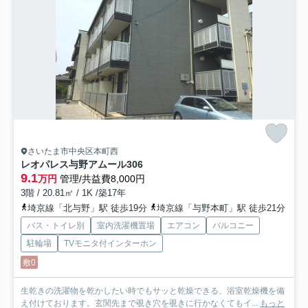
さいたま市中央区本町西
レオパレス与野アムール
306
9.1
万円
管理/共益費8,000円
3階 / 20.81㎡ / 1K /築17年
埼京線「北与野」駅 徒歩19分
埼京線「与野本町」駅 徒歩21分
バス・トイレ別
室内洗濯機置場
エアコン
バルコニー
駐輪場
TVモニタ付インターホン
敷0
生乾きの洗濯物を乾かしたい時でもサッと乾燥できる、浴室乾燥機を備
え付けております。玄関先まで覗き穴を覗きに行かなくてもイ...
もっと