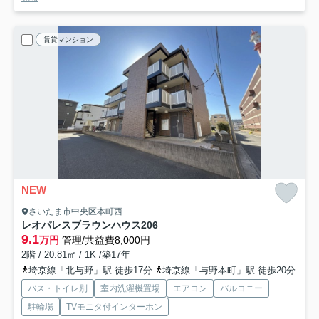
賃貸マンション
NEW
さいたま市中央区本町西
レオパレスブラウンハウス
206
9.1
万円
管理/共益費8,000円
2階 / 20.81㎡ / 1K /築17年
埼京線「北与野」駅 徒歩17分
埼京線「与野本町」駅 徒歩20分
バス・トイレ別
室内洗濯機置場
エアコン
バルコニー
駐輪場
TVモニタ付インターホン