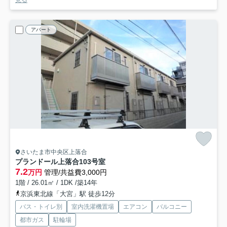
見る
アパート
さいたま市中央区上落合
プランドール上落合
103号室
7.2
万円
管理/共益費3,000円
1階 / 26.01㎡ / 1DK /築14年
京浜東北線「大宮」駅 徒歩12分
バス・トイレ別
室内洗濯機置場
エアコン
バルコニー
都市ガス
駐輪場