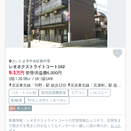
さいたま市中央区新中里
レオネクストライトコート
102
9.1
万円
管理/共益費6,000円
1階 / 26.08㎡ / 1K /築14年
京浜東北線「与野」駅 徒歩12分
京浜東北線「北浦和」駅 徒歩15分
バス・トイレ別
室内洗濯機置場
エアコン
バルコニー
駐輪場
TVモニタ付インターホン
敷0
即入居可
新着情報：レオネクストライトコートの空室情報ならコチラ。玄関先ま
で覗き穴を覗きに行かなくてもインターホン越しに誰が来たの...
もっと