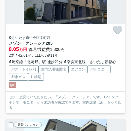
さいたま市中央区本町西
メゾン グレーシア
205
8.05
万円
管理/共益費1,800円
2階 / 42.61㎡ / 1LDK /築11年
埼京線「北与野」駅 徒歩21分
京浜東北線「さいたま新都心」駅 徒歩25分
バス・トイレ別
室内洗濯機置場
エアコン
バルコニー
都市ガス
駐輪場
敷0
ぜひ一度見ていただきたい、「メゾン グレーシア」です。TVインター
ホンで、モニターから来訪者が確認できます。室内設備は浴...
もっと見
る
賃貸マンション