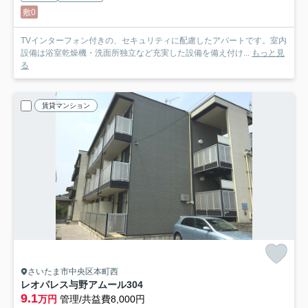
敷0
TVインターフォン付きの、セキュリティに配慮したアパートです。室内
設備は浴室乾燥機・洗面所独立など充実した設備を備え付け...
もっと見
る
賃貸マンション
さいたま市中央区本町西
レオパレス与野アムール
304
9.1
万円
管理/共益費8,000円