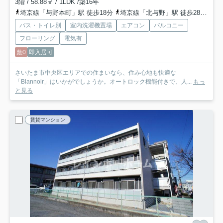
3階 / 58.88㎡ / 1LDK /築16年
埼京線「与野本町」駅 徒歩18分
埼京線「北与野」駅 徒歩28分
埼
バス・トイレ別
室内洗濯機置場
エアコン
バルコニー
フローリング
電気有
敷0
即入居可
さいたま市中央区エリアでの住まいなら、住み心地も快適な
「Blannoir」はいかがでしょうか。オートロック機能付きで、人...
もっ
と見る
賃貸マンション