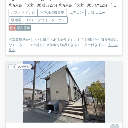
埼京線「大宮」駅 徒歩27分
埼京線「大宮」駅 バス12分 「三橋二丁目南」 停歩5分
バス・トイレ別
室内洗濯機置場
エアコン
バルコニー
駐輪場
TVモニタ付インターホン
敷0
即入居可
浴室乾燥機が付いたお風呂のある物件です。ドアを開けたり直接会話し
なくてもモニター越しに来訪者を確認できるモニター付きイン...
もっと
見る
アパート