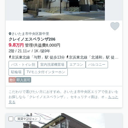
さいたま市中央区新中里
クレイノエスペランザ
206
9.8
万円
管理/共益費8,000円
2階 / 21.11㎡ / 1K /築9年
京浜東北線「与野」駅 徒歩13分
京浜東北線「北浦和」駅 徒歩14分
バス・トイレ別
室内洗濯機置場
エアコン
バルコニー
駐輪場
TVモニタ付インターホン
敷0
即入居可
こだわりで選びたい方におすすめ。さいたま市中央区エリアで住まいを
お探しなら「クレイノエスペランザ」。セキュリティ面は、オ...
もっと
見る
賃貸マンション