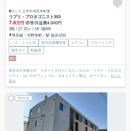
さいたま市中央区本町東
リブリ・プロタゴニスト
303
7.6
万円
管理/共益費4,000円
3階 / 27.32㎡ / 1K /築8年
埼京線「与野本町」駅 徒歩10分
バス・トイレ別
室内洗濯機置場
エアコン
フローリング
都市ガス
駐輪場
敷0
新生活を失敗せず、スタートさせたいならこちらの「リブリ・プロタゴ
ニスト」はいかがでしょうか。セキュリティ面は、オートロッ...
もっと
見る
アパート