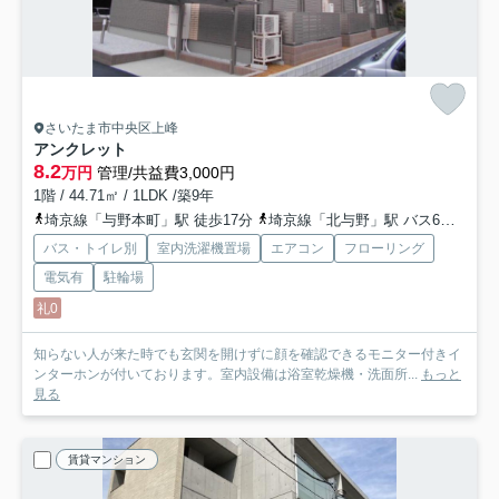
さいたま市中央区上峰
アンクレット
8.2
万円
管理/共益費3,000円
1階 / 44.71㎡ / 1LDK /築9年
埼京線「与野本町」駅 徒歩17分
埼京線「北与野」駅 バス6分 国際興業バス「内道」 停歩1分
バス・トイレ別
室内洗濯機置場
エアコン
フローリング
電気有
駐輪場
礼0
知らない人が来た時でも玄関を開けずに顔を確認できるモニター付きイ
ンターホンが付いております。室内設備は浴室乾燥機・洗面所...
もっと
見る
賃貸マンション