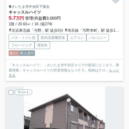
さいたま市中央区下落合
キャッスルハイツ
5.7
万円
管理/共益費3,000円
1階 / 20.60㎡ / 1K /築27年
京浜東北線「与野」駅 徒歩5分
埼京線「与野本町」駅 徒歩13分
埼
バス・トイレ別
室内洗濯機置場
エアコン
バルコニー
フローリング
電気有
敷礼0
即入居可
「キャッスルハイツ」：さいたま市中央区エリアの新居にピッタリ。新
着情報：キャッスルハイツの空室情報ならコチラ。収納はクロ...
もっと
見る
アパート