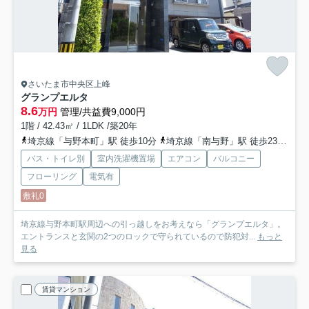
さいたま市中央区上峰
グランプエルタ
8.6
万円
管理/共益費9,000円
1階 / 42.43㎡ / 1LDK /築20年
埼京線「与野本町」駅 徒歩10分
埼京線「南与野」駅 徒歩23分
京
バス・トイレ別
室内洗濯機置場
エアコン
バルコニー
フローリング
電気有
敷礼0
埼京線与野本町駅周辺への引っ越しをお考えなら「グランプエルタ」。
エントランスと玄関の2つのロックで守られているので防犯対...
もっと
見る
賃貸マンション