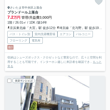
さいたま市中央区上落合
プランドール上落合
7.2
万円
管理/共益費3,000円
1階 / 26.01㎡ / 1DK /築14年
京浜東北線「大宮」駅 徒歩12分
埼京線「北与野」駅 徒歩19分
京
バス・トイレ別
室内洗濯機置場
エアコン
バルコニー
フローリング
電気有
敷0
収納はシューズボックス・クロゼットなど豊富なので、広々と空間を利
用することも可能です。インターホン越しに来訪者を確認でき...
もっと
見る
賃貸マンション