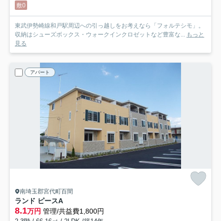
敷0
東武伊勢崎線和戸駅周辺への引っ越しをお考えなら「フォルテシモ」。
収納はシューズボックス・ウォークインクロゼットなど豊富な...
もっと
見る
アパート
南埼玉郡宮代町百間
ランド ピースA
8.1
万円
管理/共益費1,800円