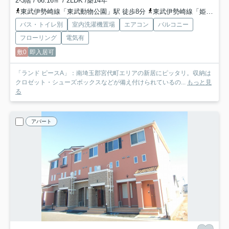
2-3階 / 66.16㎡ / 2LDK /築14年
東武伊勢崎線「東武動物公園」駅 徒歩8分
東武伊勢崎線「姫宮」駅 バス1分 埼玉県宮代町「百間４丁目」 停歩1分
バス・トイレ別
室内洗濯機置場
エアコン
バルコニー
フローリング
電気有
敷0
即入居可
「ランド ピースA」：南埼玉郡宮代町エリアの新居にピッタリ。収納は
クロゼット・シューズボックスなどが備え付けられているの...
もっと見
る
アパート