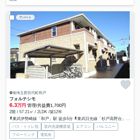
アパート
南埼玉郡宮代町和戸
フォルテシモ
6.3
万円
管理/共益費1,700円
2階 / 57.21㎡ / 2LDK /築12年
東武伊勢崎線「和戸」駅 徒歩5分
東武日光線「杉戸高野台」駅 徒歩29分
バス・トイレ別
室内洗濯機置場
エアコン
バルコニー
フローリング
電気有