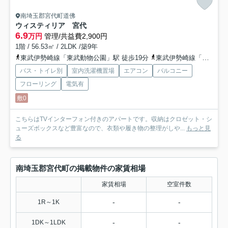
南埼玉郡宮代町道佛
ウィスティリア 宮代
6.9
万円
管理/共益費2,900円
1階 / 56.53㎡ / 2LDK /築9年
東武伊勢崎線「東武動物公園」駅 徒歩19分
東武伊勢崎線「姫宮」駅 徒歩21分
バス・トイレ別
室内洗濯機置場
エアコン
バルコニー
フローリング
電気有
敷0
こちらはTVインターフォン付きのアパートです。収納はクロゼット・シ
ューズボックスなど豊富なので、衣類や履き物の整理がしや...
もっと見
る
南埼玉郡宮代町の掲載物件の家賃相場
家賃相場
空室件数
-
-
1R～1K
-
-
1DK～1LDK