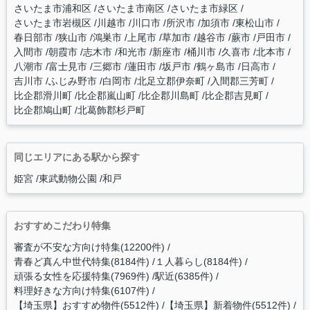
さいたま市浦和区
さいたま市南区
さいたま市緑区
さいたま市岩槻区
川越市
川口市
所沢市
加須市
東松山市
春日部市
狭山市
鴻巣市
上尾市
草加市
越谷市
蕨市
戸田市
入間市
朝霞市
志木市
和光市
新座市
桶川市
久喜市
北本市
八潮市
富士見市
三郷市
蓮田市
坂戸市
鶴ヶ島市
日高市
吉川市
ふじみ野市
白岡市
北足立郡伊奈町
入間郡三芳町
比企郡滑川町
比企郡嵐山町
比企郡川島町
比企郡吉見町
比企郡鳩山町
北葛飾郡杉戸町
同じエリアにある駅から探す
姫宮
東武動物公園
和戸
おすすめこだわり特集
審査が不安な方向け特集(12200件)
青春ど真ん中世代特集(8184件)
１人暮らし(8184件)
頑張る女性を応援特集(7969件)
駅近(6385件)
料理好きな方向け特集(6107件)
【埼玉県】おすすめ物件(5512件)
【埼玉県】新着物件(5512件)