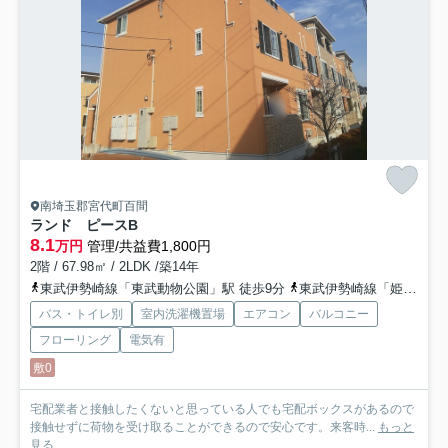
南埼玉郡宮代町百間
ランド ピースB
8.1
万円
管理/共益費1,800円
2階 / 67.98㎡ / 2LDK /築14年
東武伊勢崎線「東武動物公園」駅 徒歩9分
東武伊勢崎線「姫宮」駅 バス14分 埼玉県宮代町「宮代２丁目」 停歩7分
バス・トイレ別
室内洗濯機置場
エアコン
バルコニー
フローリング
電気有
敷0
宅配業者と接触したくないと思っている人でも宅配ボックスがあるので
接触せずに荷物を受け取ることができるので安心です。来客時...
もっと
見る