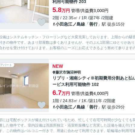
利用可能物件 203
5.8
万円
管理/共益費3,000円
2階 / 22.35㎡ / 1R /築7年 /2階建
小田急江ノ島線
「
善行
」駅 徒歩15分
設備はシステムキッチン・フローリングなど大変充実しております。上階からの騒音
付きの物件です。あまり部屋数は多くありませんが、そのぶん1部屋にゆとりがあ
合わせを受け付けております。お客様のニーズにお応えできるよう努めて参ります
アパート
NEW
藤沢市
鵠沼神明
リブリ・湘南シティ※初期費用分割あと払
ービス利用可能物件 102
6.7
万円
管理/共益費4,000円
1階 / 24.83㎡ / 1K /築11年 /2階建
小田急江ノ島線
「
善行
」駅 徒歩29分
部には宅配ボックスが備え付けられているため、忙しくて在宅可時間が少なくても荷
慮した物件です。室内設備は洗面所独立・浴室乾燥機など充実した設備を備え付けて
す。この物件はバルコニー付きで、用途に合わせて利用できます。駐輪場が利用可能な