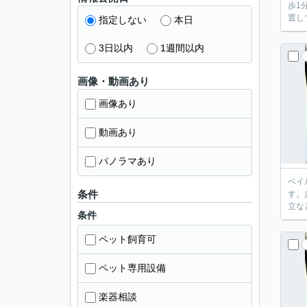
歩1
置し
指定しない
本日
3日以内
1週間以内
画像・動画あり
画像あり
動画あり
パノラマあり
ベイ
条件
す。
立な
条件
ペット飼育可
ペット専用設備
楽器相談