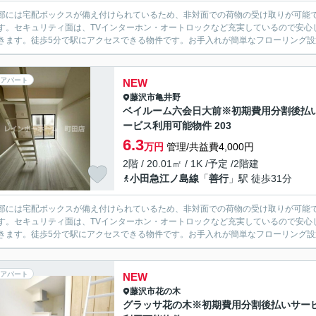
部には宅配ボックスが備え付けられているため、非対面での荷物の受け取りが可能
す。セキュリティ面は、TVインターホン・オートロックなど充実しているので安心
きます。徒歩5分で駅にアクセスできる物件です。お手入れが簡単なフローリング設置
アパート
NEW
藤沢市
亀井野
ベイルーム六会日大前※初期費用分割後払
ービス利用可能物件 203
6.3
万円
管理/共益費4,000円
2階 / 20.01㎡ / 1K /予定 /2階建
小田急江ノ島線
「
善行
」駅 徒歩31分
部には宅配ボックスが備え付けられているため、非対面での荷物の受け取りが可能
す。セキュリティ面は、TVインターホン・オートロックなど充実しているので安心
きます。徒歩5分で駅にアクセスできる物件です。お手入れが簡単なフローリング設置
アパート
NEW
藤沢市
花の木
グラッサ花の木※初期費用分割後払いサー