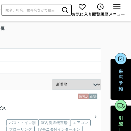
せ
一覧
敷礼0
新築
ビス
バス・トイレ別
室内洗濯機置場
エアコン
フローリング
TVモニタ付インターホン