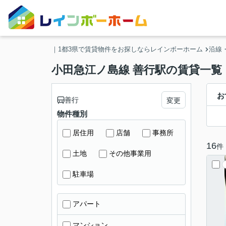
｜1都3県で賃貸物件をお探しならレインボーホーム
沿線
小田急江ノ島線 善行駅の賃貸一覧
お
善行
変更
物件種別
居住用
店舗
事務所
16
件
土地
その他事業用
駐車場
アパート
マンション