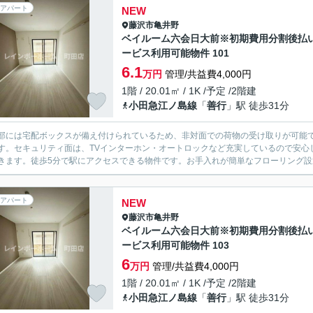
アパート
NEW
藤沢市
亀井野
ベイルーム六会日大前※初期費用分割後払
ービス利用可能物件 101
6.1
万円
管理/共益費4,000円
1階 / 20.01㎡ / 1K /予定 /2階建
小田急江ノ島線
「
善行
」駅 徒歩31分
部には宅配ボックスが備え付けられているため、非対面での荷物の受け取りが可能
す。セキュリティ面は、TVインターホン・オートロックなど充実しているので安心
きます。徒歩5分で駅にアクセスできる物件です。お手入れが簡単なフローリング設置
アパート
NEW
藤沢市
亀井野
ベイルーム六会日大前※初期費用分割後払
ービス利用可能物件 103
6
万円
管理/共益費4,000円
1階 / 20.01㎡ / 1K /予定 /2階建
小田急江ノ島線
「
善行
」駅 徒歩31分