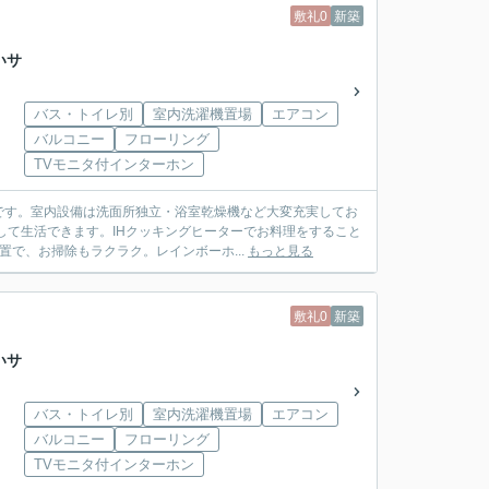
敷礼0
新築
いサ
バス・トイレ別
室内洗濯機置場
エアコン
バルコニー
フローリング
TVモニタ付インターホン
です。室内設備は洗面所独立・浴室乾燥機など大変充実してお
して生活できます。IHクッキングヒーターでお料理をすること
で、お掃除もラクラク。レインボーホ...
もっと見る
敷礼0
新築
いサ
バス・トイレ別
室内洗濯機置場
エアコン
バルコニー
フローリング
TVモニタ付インターホン