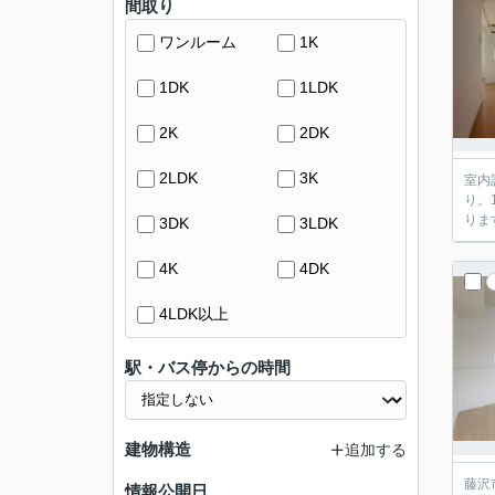
間取り
ワンルーム
1K
1DK
1LDK
2K
2DK
2LDK
3K
室内
り。
りま
3DK
3LDK
4K
4DK
4LDK以上
駅・バス停からの時間
建物構造
追加する
藤沢
情報公開日