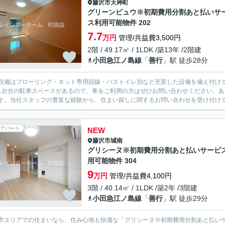
藤沢市
天神町
グリーンビュウ※初期費用分割あと払いサ
ス利用可能物件 202
7.7
万円
管理/共益費3,500円
2階 / 49.17㎡ / 1LDK /築13年 /2階建
小田急江ノ島線
「
善行
」駅 徒歩28分
設備はフローリング・ネット専用回線・バストイレ別など充実した設備を備え付け
1台分の駐車スペースがあるので、車をご利用の方はぜひお問い合わせください。あ
す。当社スタッフの豊富な経験から、住まい探しに関するお問い合わせを受け付けて
アパート
NEW
藤沢市
城南
グリシーヌ※初期費用分割あと払いサービ
用可能物件 304
9
万円
管理/共益費4,100円
3階 / 40.14㎡ / 1LDK /築2年 /3階建
小田急江ノ島線
「
善行
」駅 徒歩29分
市エリアでの住まいなら、住み心地も快適な「グリシーヌ※初期費用分割あと払い