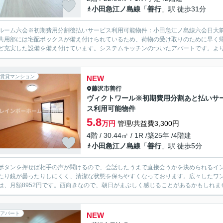
小田急江ノ島線
「
善行
」駅 徒歩31分
ルーム六会※初期費用分割後払いサービス利用可能物件：小田急江ノ島線六会日大
共用部には宅配ボックスが備え付けられているため、荷物の受け取りのために早く
ど充実した設備を備え付けています。システムキッチンのついたアパートです。より
賃貸マンション
NEW
藤沢市
善行
ヴィクトワール※初期費用分割あと払いサ
ス利用可能物件
5.8
万円
管理/共益費3,300円
4階 / 30.44㎡ / 1R /築25年 /4階建
小田急江ノ島線
「
善行
」駅 徒歩5分
ボタンを押せば相手の声が聞けるので、会話したうえで直接会うかを決められるイ
たり鏡が曇ったりしにくく、清潔な状態を保ちやすくなっております。広々したワ
は、月額8952円です。西向きなので、朝日がまぶしく感じることがあるかもしれませ
アパート
NEW