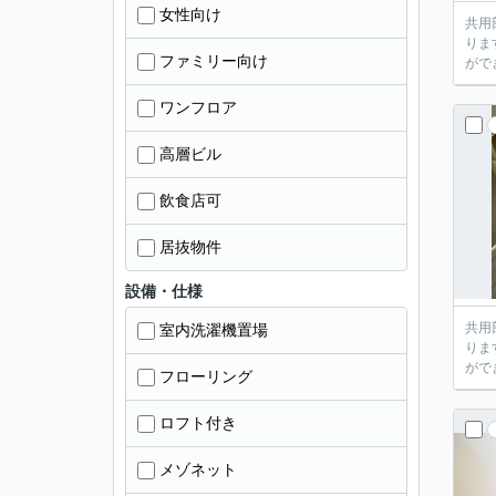
女性向け
共用
りま
ファミリー向け
がで
ワンフロア
高層ビル
飲食店可
居抜物件
設備・仕様
共用
室内洗濯機置場
りま
がで
フローリング
ロフト付き
メゾネット