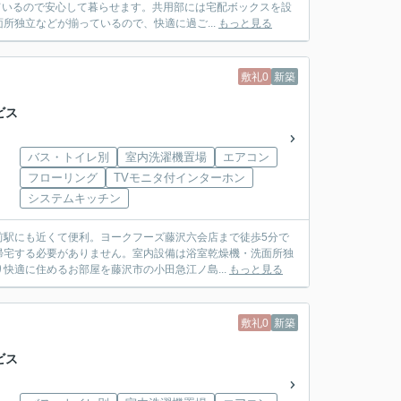
ているので安心して暮らせます。共用部には宅配ボックスを設
所独立などが揃っているので、快適に過ご...
もっと見る
敷礼0
新築
ビス
バス・トイレ別
室内洗濯機置場
エアコン
フローリング
TVモニタ付インターホン
システムキッチン
前駅にも近くて便利。ヨークフーズ藤沢六会店まで徒歩5分で
帰宅する必要がありません。室内設備は浴室乾燥機・洗面所独
快適に住めるお部屋を藤沢市の小田急江ノ島...
もっと見る
敷礼0
新築
ビス