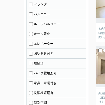
ベランダ
バルコニー
ルーフバルコニー
室内
輪場
オール電化
問い
エレベーター
照明器具付き
駐輪場
バイク置場あり
家具・家電付き
洗濯機置場有
共用
に配
けま
個別空調