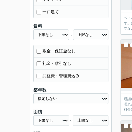
一戸建て
ベイ
す。
賃料
立な
～
敷金・保証金なし
礼金・敷引なし
共益費・管理費込み
築年数
通話
濡れ
料金
面積
～