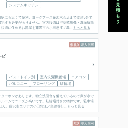
システムキッチン
前駅にも近くて便利。ヨークフーズ藤沢六会店まで徒歩5分で
帰宅する必要がありません。室内設備は浴室乾燥機・洗面所独
快適に住めるお部屋を藤沢市の小田急江ノ島...
もっと見る
敷礼0
即入居可
ービ
バス・トイレ別
室内洗濯機置場
エアコン
バルコニー
フローリング
駐輪場
ンターホンがあります。独立洗面台を備えているので床が水で
ンルームでニーズが高いです。駐輪場付きの物件です。駐車場
ん。藤沢市エリアの小田急江ノ島線善行...
もっと見る
敷0
即入居可