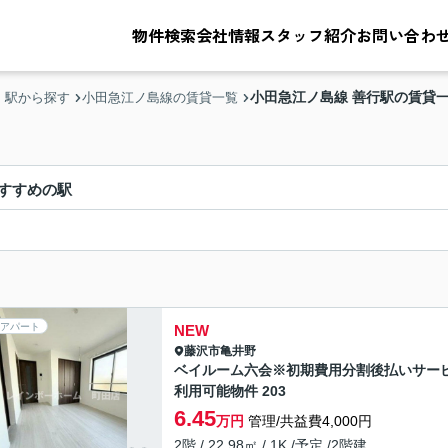
物件検索
会社情報
スタッフ紹介
お問い合わ
小田急江ノ島線 善行駅の賃貸
・駅から探す
小田急江ノ島線の賃貸一覧
すすめの駅
アパート
NEW
藤沢市
亀井野
ベイルーム六会※初期費用分割後払いサー
利用可能物件 203
6.45
万円
管理/共益費4,000円
2階 / 22.98㎡ / 1K /予定 /2階建