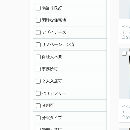
陽当り良好
閑静な住宅地
ベイ
デザイナーズ
す。
立な
リノベーション済
保証人不要
事務所可
２人入居可
バリアフリー
分割可
ベイ
す。
立な
分譲タイプ
管理人常駐