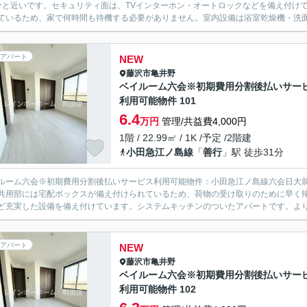
分と近いです。セキュリティ面は、TVインターホン・オートロックなどを備え付け
ているため、家で何時間も待機する必要がありません。室内設備は浴室乾燥機・洗面
アパート
NEW
藤沢市
亀井野
ベイルーム六会※初期費用分割後払いサー
利用可能物件 101
6.4
万円
管理/共益費4,000円
1階 / 22.99㎡ / 1K /予定 /2階建
小田急江ノ島線
「
善行
」駅 徒歩31分
ルーム六会※初期費用分割後払いサービス利用可能物件：小田急江ノ島線六会日大
共用部には宅配ボックスが備え付けられているため、荷物の受け取りのために早く
ど充実した設備を備え付けています。システムキッチンのついたアパートです。より
アパート
NEW
藤沢市
亀井野
ベイルーム六会※初期費用分割後払いサー
利用可能物件 102