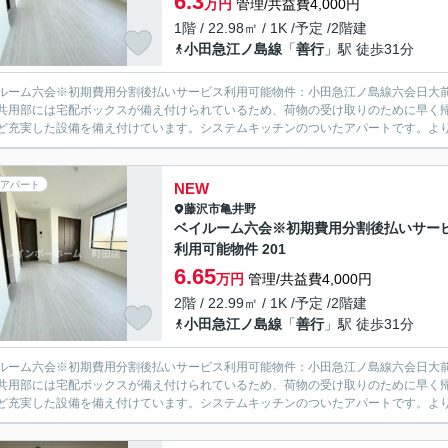
6.3
万円
管理/共益費4,000円
1階 / 22.98㎡ / 1K /予定 /2階建
小田急江ノ島線
「
善行
」駅 徒歩31分
ルーム六会※初期費用分割後払いサービス利用可能物件：小田急江ノ島線六会日大
共用部には宅配ボックスが備え付けられているため、荷物の受け取りのために早く
ど充実した設備を備え付けています。システムキッチンのついたアパートです。より
アパート
NEW
藤沢市
亀井野
ベイルーム六会※初期費用分割後払いサー
利用可能物件 201
6.65
万円
管理/共益費4,000円
2階 / 22.99㎡ / 1K /予定 /2階建
小田急江ノ島線
「
善行
」駅 徒歩31分
ルーム六会※初期費用分割後払いサービス利用可能物件：小田急江ノ島線六会日大
共用部には宅配ボックスが備え付けられているため、荷物の受け取りのために早く
ど充実した設備を備え付けています。システムキッチンのついたアパートです。より