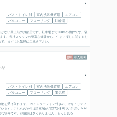
バス・トイレ別
室内洗濯機置場
エアコン
バルコニー
フローリング
駐輪場
がない最上階のお部屋です。駐車場まで200mの物件です。駐
ります。当社スタッフの豊富な経験から、住まい探しに関するお
ので、まずはお気軽にご連絡下さい。
敷0
即入居可
いサ
バス・トイレ別
室内洗濯機置場
エアコン
バルコニー
フローリング
電気有
物を受け取れます。TVインターフォン付きの、セキュリティ
います。こちらの物件は駐車場が月額7348円でご利用いただ
物件です。部屋数は多くありません...
もっと見る