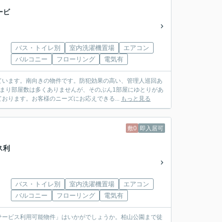
ービ
バス・トイレ別
室内洗濯機置場
エアコン
バルコニー
フローリング
電気有
ています。南向きの物件です。防犯効果の高い、管理人巡回あ
まり部屋数は多くありませんが、そのぶん1部屋にゆとりがあ
おります。お客様のニーズにお応えできる...
もっと見る
敷0
即入居可
ス利
バス・トイレ別
室内洗濯機置場
エアコン
バルコニー
フローリング
電気有
サービス利用可能物件」はいかがでしょうか。柏山公園まで徒