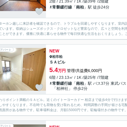
2階 / 21.39㎡ / 1K /築39年 /2階建
常磐緩行線
「
南柏
」駅 徒歩24分
ターホン越しに来訪者を確認できるので、トラブルを回避しやすくなります。室内
ています。収納はシューズボックス・クロゼットなど豊富なので、広々と空間を利
ことができます。優雅に快適に暮らせる物件で毎日快適な生活をおくりましょう。こ
アパート
NEW
柏市
柏
ＳＡビル
5.4
万円
管理/共益費6,000円
6階 / 23.13㎡ / 1K /築25年 /7階建
常磐緩行線
「
南柏
」駅 バス37分 東武バス
「柏神社」 停歩2分
わりポイント満載のＳＡビル。近くのイトーヨーカドー 柏店まで徒歩4分で行けま
しやすくなります。不在時でも荷物を受け取れるため、時間調整の手間が省ける宅
洗面所がある物件です。駐車場料金は、月額15000円です。駐輪場付きの物件です。
アパート