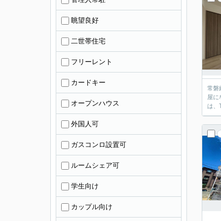
眺望良好
二世帯住宅
フリーレント
カードキー
常磐
屋に
オープンハウス
は、
外国人可
ガスコンロ設置可
ルームシェア可
学生向け
カップル向け