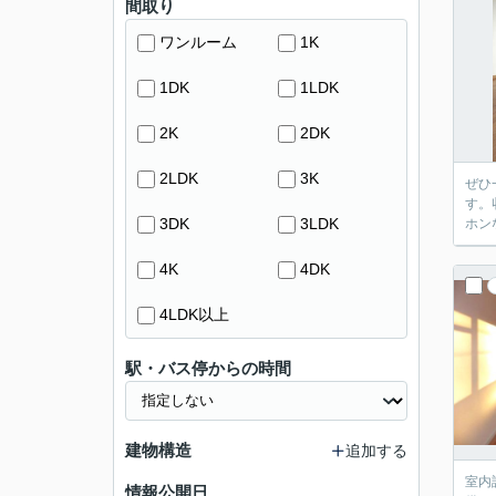
間取り
ワンルーム
1K
1DK
1LDK
2K
2DK
2LDK
3K
ぜひ
す。
3DK
3LDK
ホン
4K
4DK
4LDK以上
駅・バス停からの時間
建物構造
追加する
室内
情報公開日