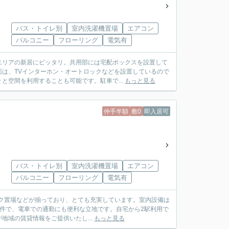
バス・トイレ別
室内洗濯機置場
エアコン
バルコニー
フローリング
電気有
エリアの新居にピッタリ。共用部には宅配ボックスを設置して
は、TVインターホン・オートロックなどを設置しているので
と空間を利用することも可能です。駐車で...
もっと見る
仲手半額
敷0
即入居可
バス・トイレ別
室内洗濯機置場
エアコン
バルコニー
フローリング
電気有
バイク置場などが揃っており、とても充実しています。室内設備は
件で、電車での通勤にも便利な立地です。自宅から2駅利用で
域の賃貸情報をご提供いたし...
もっと見る