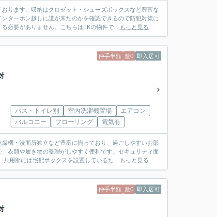
ております。収納はクロゼット・シューズボックスなど豊富な
インターホン越しに誰が来たのかを確認できるので防犯対策に
必要がありません。こちらは1Kの物件で...
もっと見る
仲手半額
敷0
即入居可
対
バス・トイレ別
室内洗濯機置場
エアコン
バルコニー
フローリング
電気有
乾燥機・洗面所独立など豊富に揃っており、過ごしやすいお部
で、衣類や履き物の整理がしやすく便利です。セキュリティ面
共用部には宅配ボックスを設置しているた...
もっと見る
仲手半額
敷0
即入居可
対