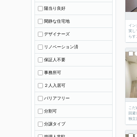
陽当り良好
閑静な住宅地
イン
実し
デザイナーズ
らす
リノベーション済
保証人不要
事務所可
２人入居可
バリアフリー
こだ
分割可
回避
独立
分譲タイプ
管理人常駐