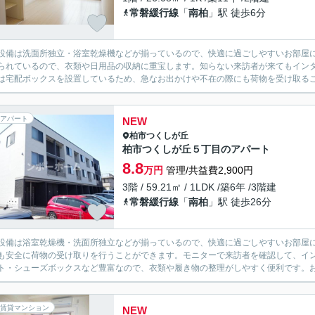
常磐緩行線
「
南柏
」駅 徒歩6分
設備は洗面所独立・浴室乾燥機などが揃っているので、快適に過ごしやすいお部屋
られているので、衣類や日用品の収納に重宝します。知らない来訪者が来てもイン
は宅配ボックスを設置しているため、急なお出かけや不在の際にも荷物を受け取るこ
アパート
NEW
柏市
つくしが丘
柏市つくしが丘５丁目のアパート
8.8
万円
管理/共益費2,900円
3階 / 59.21㎡ / 1LDK /築6年 /3階建
常磐緩行線
「
南柏
」駅 徒歩26分
設備は浴室乾燥機・洗面所独立などが揃っているので、快適に過ごしやすいお部屋
も安全に荷物の受け取りを行うことができます。モニターで来訪者を確認して、イ
ト・シューズボックスなど豊富なので、衣類や履き物の整理がしやすく便利です。お
賃貸マンション
NEW