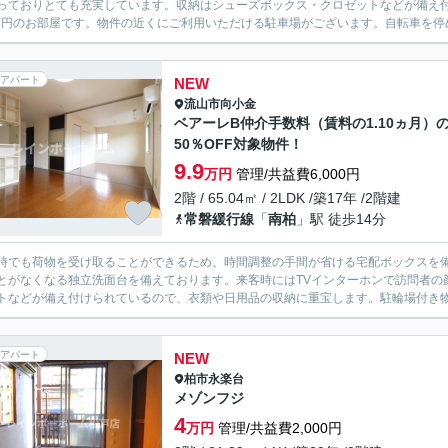
っておりとても充実しています。収納はシューズボックス・クロゼットなどが備え
5万円のお部屋です。物件の近くにご利用いただける駐車場がございます。自転車を停め
アパート
NEW
流山市
向小金
ベアーレB仲介手数料（賃料の1.10ヵ月）
50％OFF対象物件！
9.9
万円
管理/共益費6,000円
2階 / 65.04㎡ / 2LDK /築17年 /2階建
常磐緩行線
「
南柏
」駅 徒歩14分
時でも荷物を受け取ることができるため、時間調整の手間が省ける宅配ボックスを
とがなくなる独立洗面台を備えております。来客時にはTVインターホンで訪問者の
トなどが備え付けられているので、衣類や日用品の収納に重宝します。駐輪場付き物
アパート
NEW
柏市
永楽台
メゾンフジ
4
万円
管理/共益費2,000円