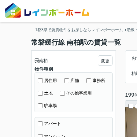
｜1都3県で賃貸物件をお探しならレインボーホーム
沿線
常磐緩行線 南柏駅の賃貸一覧
お
南柏
変更
物件種別
柏
居住用
店舗
事務所
土地
その他事業用
199
駐車場
アパート
マンション