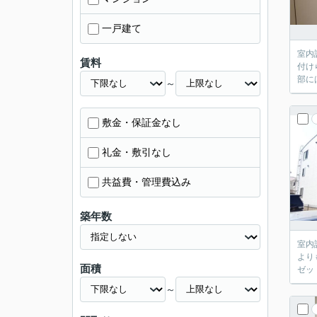
一戸建て
室内
賃料
付け
部に
～
敷金・保証金なし
礼金・敷引なし
共益費・管理費込み
築年数
室内
より
面積
ゼッ
～