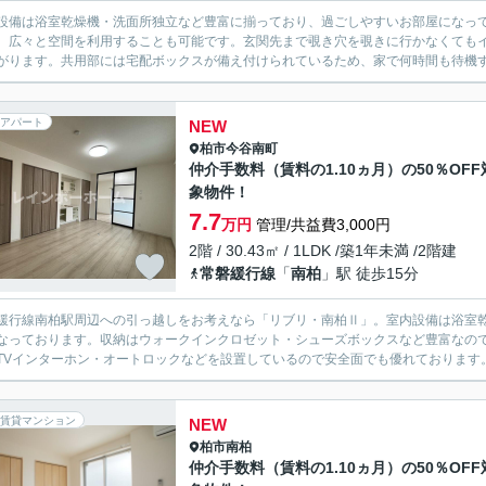
設備は浴室乾燥機・洗面所独立など豊富に揃っており、過ごしやすいお部屋になっ
、広々と空間を利用することも可能です。玄関先まで覗き穴を覗きに行かなくても
がります。共用部には宅配ボックスが備え付けられているため、家で何時間も待機する
アパート
NEW
柏市
今谷南町
仲介手数料（賃料の1.10ヵ月）の50％OFF
象物件！
7.7
万円
管理/共益費3,000円
2階 / 30.43㎡ / 1LDK /築1年未満 /2階建
常磐緩行線
「
南柏
」駅 徒歩15分
緩行線南柏駅周辺への引っ越しをお考えなら「リブリ・南柏Ⅱ」。室内設備は浴室
なっております。収納はウォークインクロゼット・シューズボックスなど豊富なの
TVインターホン・オートロックなどを設置しているので安全面でも優れております。
賃貸マンション
NEW
柏市
南柏
仲介手数料（賃料の1.10ヵ月）の50％OFF