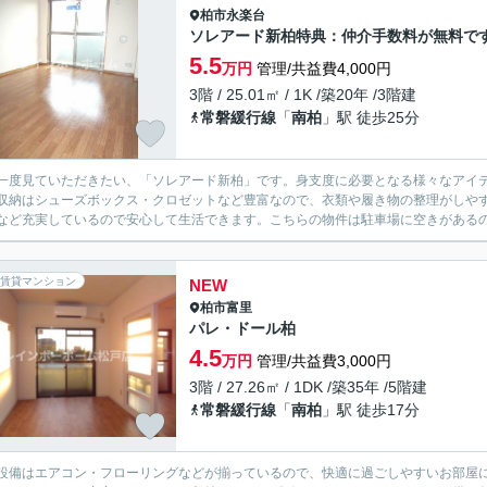
柏市
永楽台
ソレアード新柏特典：仲介手数料が無料です
5.5
万円
管理/共益費4,000円
3階 / 25.01㎡ / 1K /築20年 /3階建
常磐緩行線
「
南柏
」駅 徒歩25分
一度見ていただきたい、「ソレアード新柏」です。身支度に必要となる様々なアイ
収納はシューズボックス・クロゼットなど豊富なので、衣類や履き物の整理がしやす
など充実しているので安心して生活できます。こちらの物件は駐車場に空きがあるの
賃貸マンション
NEW
柏市
富里
パレ・ドール柏
4.5
万円
管理/共益費3,000円
3階 / 27.26㎡ / 1DK /築35年 /5階建
常磐緩行線
「
南柏
」駅 徒歩17分
設備はエアコン・フローリングなどが揃っているので、快適に過ごしやすいお部屋