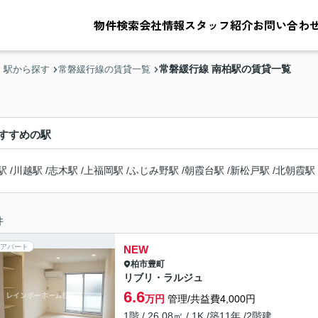
物件検索
会社情報
スタッフ紹介
お問い合わ
常磐緩行線 南柏駅の賃貸一覧
・駅から探す
常磐緩行線の賃貸一覧
すすめの駅
駅
/
川越駅
/
志木駅
/
上福岡駅
/
ふじみ野駅
/
朝霞台駅
/
新松戸駅
/
北朝霞駅
件
アパート
NEW
柏市
豊町
リブリ・ラルジュ
6.6
万円
管理/共益費4,000円
1階 / 26.08㎡ / 1K /築11年 /2階建