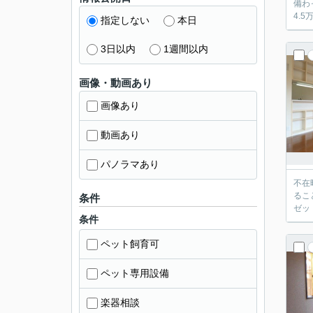
備わ
4.
指定しない
本日
3日以内
1週間以内
画像・動画あり
画像あり
動画あり
パノラマあり
不在
るこ
条件
ゼッ
条件
ペット飼育可
ペット専用設備
楽器相談