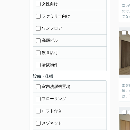
女性向け
室内
ので
ファミリー向け
つな
ワンフロア
高層ビル
飲食店可
居抜物件
設備・仕様
常磐
室内洗濯機置場
屋に
は、
フローリング
ロフト付き
メゾネット