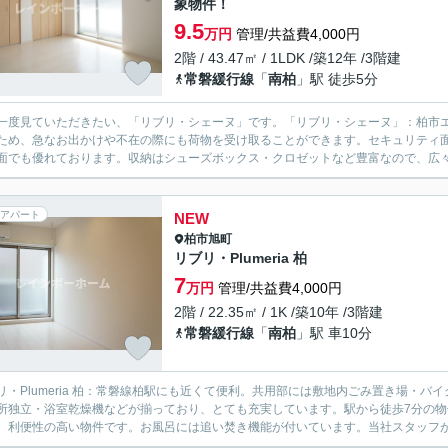
象物件！
9.5
万円
管理/共益費4,000円
2階 / 43.47㎡ / 1LDK /築12年 /3階建
常磐緩行線
「
南柏
」駅 徒歩5分
一度見ていただきたい、「リブリ・シェーヌ」です。「リブリ・シェーヌ」：柏市
ため、急なお出かけや不在の際にも荷物を受け取ることができます。セキュリティ面
面でも優れております。収納はシューズボックス・クロゼットなど豊富なので、広々
アパート
NEW
柏市
旭町
リブリ・Plumeria 柏
7
万円
管理/共益費4,000円
2階 / 22.35㎡ / 1K /築10年 /3階建
常磐緩行線
「
南柏
」駅 車10分
リ・Plumeria 柏：常磐線柏駅にも近くて便利。共用部には敷地内ごみ置き場・
所独立・浴室乾燥機などが揃っており、とても充実しています。駅から徒歩7分の物
、利便性の高い物件です。お風呂には追い焚き機能が付いています。当社スタッフが地