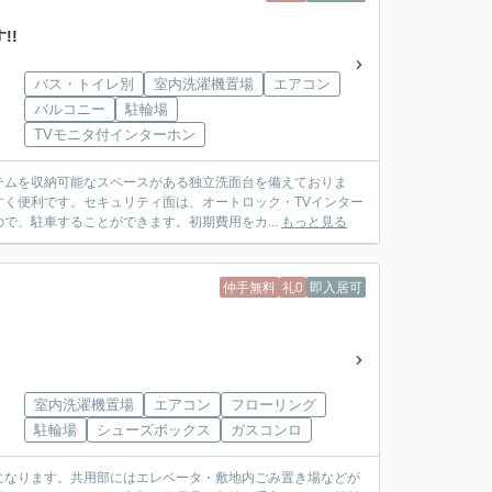
!!
バス・トイレ別
室内洗濯機置場
エアコン
バルコニー
駐輪場
TVモニタ付インターホン
テムを収納可能なスペースがある独立洗面台を備えておりま
く便利です。セキュリティ面は、オートロック・TVインター
で、駐車することができます。初期費用をカ...
もっと見る
仲手無料
礼0
即入居可
室内洗濯機置場
エアコン
フローリング
駐輪場
シューズボックス
ガスコンロ
になります。共用部にはエレベータ・敷地内ごみ置き場などが