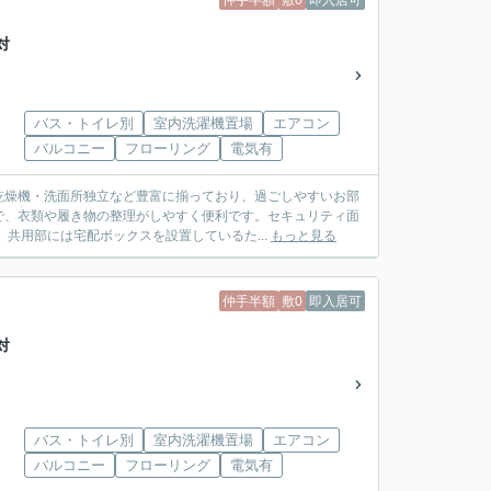
仲手半額
敷0
即入居可
対
バス・トイレ別
室内洗濯機置場
エアコン
バルコニー
フローリング
電気有
乾燥機・洗面所独立など豊富に揃っており、過ごしやすいお部
で、衣類や履き物の整理がしやすく便利です。セキュリティ面
共用部には宅配ボックスを設置しているた...
もっと見る
仲手半額
敷0
即入居可
対
バス・トイレ別
室内洗濯機置場
エアコン
バルコニー
フローリング
電気有