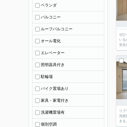
ベランダ
バルコニー
ルーフバルコニー
ぜひ
いる
オール電化
安全
エレベーター
照明器具付き
駐輪場
バイク置場あり
家具・家電付き
リブ
洗濯機置場有
洗面
きる
個別空調