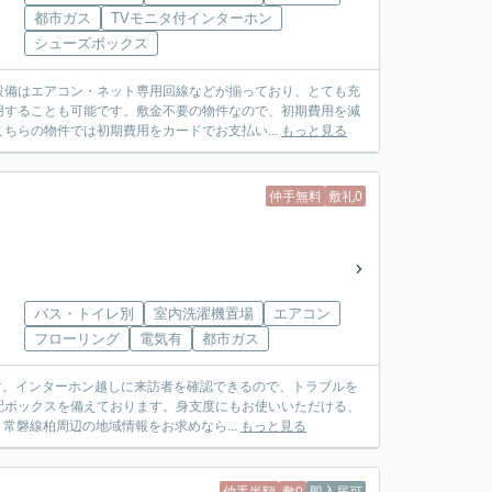
都市ガス
TVモニタ付インターホン
シューズボックス
設備はエアコン・ネット専用回線などが揃っており、とても充
用することも可能です。敷金不要の物件なので、初期費用を減
ちらの物件では初期費用をカードでお支払い...
もっと見る
仲手無料
敷礼0
バス・トイレ別
室内洗濯機置場
エアコン
フローリング
電気有
都市ガス
す。インターホン越しに来訪者を確認できるので、トラブルを
配ボックスを備えております。身支度にもお使いいただける、
常磐線柏周辺の地域情報をお求めなら...
もっと見る