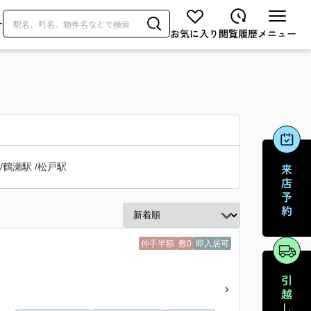
せ
/
鶴瀬駅
/
松戸駅
仲手半額
敷0
即入居可