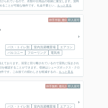
付けられているので、衣類や日用品の収納に重宝します。賃料
ることが可能な物件です。礼金不要とい...
もっと見る
仲手半額
敷0
即入居可
の
バス・トイレ別
室内洗濯機置場
エアコン
バルコニー
フローリング
電気有
備えております。浴室と切り離されているので湿気に悩まされ
顔を確認することができます。収納はシューズボックス・クロ
件です。ごみ捨ての煩わしさを軽減するの...
もっと見る
仲手無料
敷礼0
即入居可
バス・トイレ別
室内洗濯機置場
エアコン