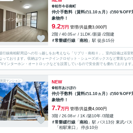
NEW
柏市
今谷南町
仲介手数料（賃料の1.10ヵ月）の50％OFF
象物件！
9.2
万円
管理/共益費3,000円
2階 / 40.05㎡ / 1LDK /新築 /2階建
常磐緩行線
「
南柏
」駅 徒歩15分
緩行線南柏駅周辺への引っ越しをお考えなら「リブリ・南柏Ⅱ」。室内設備は浴室
なっております。収納はウォークインクロゼット・シューズボックスなど豊富なの
TVインターホン・オートロックなどを設置しているので安全面でも優れております。
賃貸マンション
NEW
柏市
あけぼの
仲介手数料（賃料の1.10ヵ月）の50％OFF
象物件！
7.7
万円
管理/共益費4,000円
3階 / 26.08㎡ / 1K /築10年 /3階建
常磐緩行線
「
南柏
」駅 バス13分 東武バス
「柏駅東口」 停歩10分