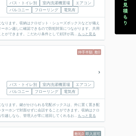
バス・トイレ別
室内洗濯機置場
エアコン
バルコニー
フローリング
電気有
になります。収納はクロゼット・シューズボックスなどが備え
ターホン越しに確認できるので防犯対策につながります。共用
とができます。こだわり条件として好評が高...
もっと見る
仲手半額
敷0
バス・トイレ別
室内洗濯機置場
エアコン
バルコニー
フローリング
電気有
になります。鍵がかけられる宅配ボックスは、外に置く置き配
ンターホンで対面せずに会話することができます。収納はクロ
引越しなら、管理人が常に巡回してくれるお...
もっと見る
敷礼0
即入居可