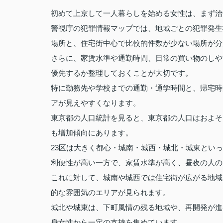
初めて上京して一人暮らしを始める女性は、まず治
警視庁の犯罪情報マップでは、地域ごとの犯罪発生
場所と、住宅街中心で比較的件数が少ない場所が分
さらに、家賃水準や通勤時間、日常の買い物のしや
優先するか整理しておくことが大切です。
特に勤務先や学校までの通勤・通学時間と、帰宅時
アが見えやすくなります。
東京都の人口統計を見ると、東京都の人口はおよそ1
も増加傾向にあります。
23区は大きく都心・城南・城西・城北・城東とい
利便性が高い一方で、家賃水準が高く、昼夜の人の
これに対して、城南や城西では住宅街が広がる地域
的な雰囲気のエリアが見られます。
城北や城東は、下町風情の残る地域や、再開発が進
身女性から一定の支持を集めています。