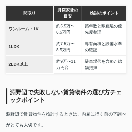
月額家賃の
間取り
検討のポイント
目安
約5.5万〜
築年数と駅距離の優
ワンルーム・1K
6.5万円
先度整理
約7.5万〜
専有面積と設備水準
1LDK
8.5万円
の確認
約9万〜11
駐車場代を含めた総
2LDK以上
万円台
額把握
淵野辺で失敗しない賃貸物件の選び方チェ
ックポイント
淵野辺で賃貸物件を検討するときは、内見に行く前の下調べ
がとても大切です。