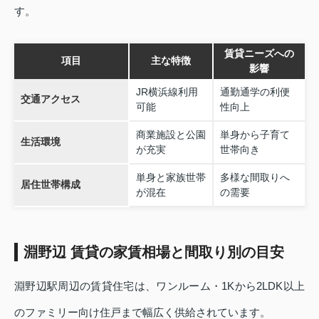
す。
賃貸ニーズへの
項目
主な特徴
影響
JR横浜線利用
通勤通学の利便
交通アクセス
可能
性向上
商業施設と公園
単身から子育て
生活環境
が充実
世帯向き
単身と家族世帯
多様な間取りへ
居住世帯構成
が混在
の需要
淵野辺 賃貸の家賃相場と間取り別の目安
淵野辺駅周辺の賃貸住宅は、ワンルーム・1Kから2LDK以上
のファミリー向け住戸まで幅広く供給されています。