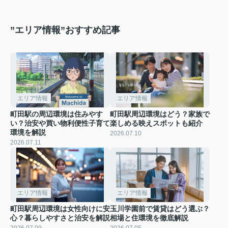
”エリア情報”おすすめ記事
エリア情報
エリア情報
町田駅の周辺環境は住みやす
町田駅周辺環境はどう？家族で
い？治安や買い物利便性子育て
楽しめる映えスポットも紹介
環境を解説
2026.07.10
2026.07.11
エリア情報
エリア情報
町田駅周辺環境は女性向けに安
玉川学園前で賃貸はどう選ぶ？
心？暮らしやすさと治安を解説
相場と住環境を徹底解説