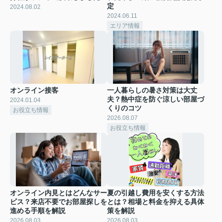
定
2024.08.02
2024.06.11
エリア情報
オンライン接客
一人暮らしの暑さ対策は大丈
夫？熱中症を防ぐ涼しい部屋づ
2024.01.04
くりのコツ
お役立ち情報
2026.08.07
お役立ち情報
オンライン内見とはどんなサー
夏の引越し費用を安くする方法
ビス？来店不要でお部屋探しを
とは？相場と料金を抑える具体
進める手順を解説
策を解説
2026.08.03
2026.08.03