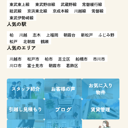
東武東上線
東武野田線
武蔵野線
常磐緩行線
総武線
京浜東北線
京成本線
川越線
常磐線
東武伊勢崎線
人気の駅
柏
川越
志木
上福岡
朝霞台
新松戸
ふじみ野
松戸
北朝霞
鶴瀬
人気のエリア
川越市
松戸市
柏市
足立区
船橋市
市川市
川口市
富士見市
朝霞市
葛飾区