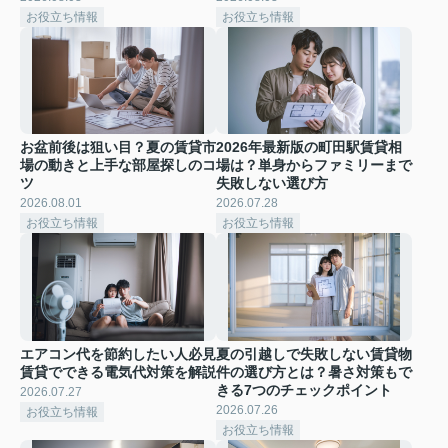
お役立ち情報
お役立ち情報
お盆前後は狙い目？夏の賃貸市
2026年最新版の町田駅賃貸相
場の動きと上手な部屋探しのコ
場は？単身からファミリーまで
ツ
失敗しない選び方
2026.08.01
2026.07.28
お役立ち情報
お役立ち情報
エアコン代を節約したい人必見
夏の引越しで失敗しない賃貸物
賃貸でできる電気代対策を解説
件の選び方とは？暑さ対策もで
きる7つのチェックポイント
2026.07.27
2026.07.26
お役立ち情報
お役立ち情報