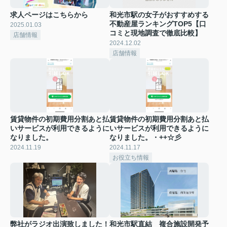
求人ページはこちらから
和光市駅の女子がおすすめする
不動産屋ランキングTOP5【口
2025.01.03
コミと現地調査で徹底比較】
店舗情報
2024.12.02
店舗情報
賃貸物件の初期費用分割あと払
賃貸物件の初期費用分割あと払
いサービスが利用できるように
いサービスが利用できるように
なりました。
なりました。・++☆彡
2024.11.19
2024.11.17
お役立ち情報
弊社がラジオ出演致しました！
和光市駅直結 複合施設開発予