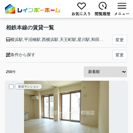
相鉄本線の賃貸一覧
横浜駅,平沼橋駅,西横浜駅,天王町駅,星川駅,和田町駅,上星川駅,西谷駅,鶴ケ峰駅,二俣川駅,希望ケ丘駅,三ツ境駅,瀬谷駅,大和駅,相模大塚駅,さがみ野駅,かしわ台駅,海老名駅
変更
条件から探す
変更
250
件
賃貸マンション