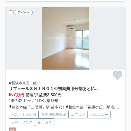
アパート
横浜市旭区二俣川
リブェールＳＨＩＮＯ１※初期費用分割あと払いサービス利用可能物件
9.7
万円
管理/共益費3,500円
1階 / 42.19㎡ / 1LDK /築13年
相鉄本線「二俣川」駅 徒歩7分
相鉄本線「希望ケ丘」駅 徒歩21分
バス・トイレ別
室内洗濯機置場
エアコン
バルコニー
フローリング
都市ガス
敷0