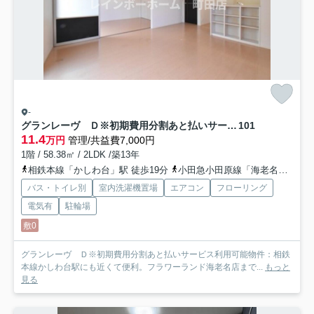
-
グランレーヴ Ｄ※初期費用分割あと払いサービス利用可能物件
101
11.4
万円
管理/共益費7,000円
1階 / 58.38㎡ / 2LDK /築13年
相鉄本線「かしわ台」駅 徒歩19分
小田急小田原線「海老名」駅 徒歩28分
バス・トイレ別
室内洗濯機置場
エアコン
フローリング
電気有
駐輪場
敷0
グランレーヴ Ｄ※初期費用分割あと払いサービス利用可能物件：相鉄
本線かしわ台駅にも近くて便利。フラワーランド海老名店まで...
もっと
見る