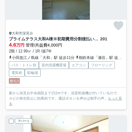
大和市深見台
プライムテラス大和A棟※初期費用分割後払いサービス利用可能物件
201
4.6
万円
管理/共益費4,000円
2階 / 12.99㎡ / 1R /築7年
小田急江ノ島線「大和」駅 徒歩11分
相鉄本線「瀬谷」駅 徒歩15分
バス・トイレ別
室内洗濯機置場
エアコン
フローリング
電気有
駐輪場
敷礼0
家から深見台中央病院まで152mです。浴室乾燥機が付いているので、
カビの発生防止に効果的です。通話ボタンを押せば相手の声...
もっと見
る
アパート