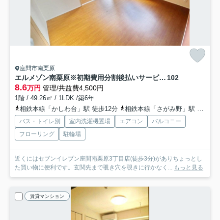
座間市南栗原
エルメゾン南栗原※初期費用分割後払いサービス利用可能物件
102
8.6
万円
管理/共益費4,500円
1階 / 49.26㎡ / 1LDK /築6年
相鉄本線「かしわ台」駅 徒歩12分
相鉄本線「さがみ野」駅 徒歩15分
バス・トイレ別
室内洗濯機置場
エアコン
バルコニー
フローリング
駐輪場
近くにはセブンイレブン座間南栗原3丁目店(徒歩3分)がありちょっとし
た買い物に便利です。玄関先まで覗き穴を覗きに行かなく...
もっと見る
賃貸マンション