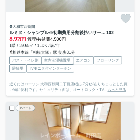
大和市西鶴間
ルミヌ・シャンブル※初期費用分割後払いサービス利用可能物件
102
8.9
万円
管理/共益費4,500円
1階 / 39.65㎡ / 1LDK /築7年
相鉄本線「相模大塚」駅 徒歩31分
バス・トイレ別
室内洗濯機置場
エアコン
フローリング
駐輪場
TVモニタ付インターホン
近くにはローソン 大和西鶴間二丁目店(徒歩7分)がありちょっとした買
い物に便利です。セキュリティ面は、オートロック・TV...
もっと見る
アパート