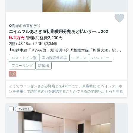
海老名市東柏ケ谷
エイムフルあさぎ※初期費用分割あと払いサービス利用可能物件
202
6.1
万円
管理/共益費2,200円
2階 / 48.18㎡ / 2DK /築34年
相鉄本線「さがみ野」駅 徒歩7分
相鉄本線「相模大塚」駅 徒歩15分
バス・トイレ別
室内洗濯機置場
エアコン
バルコニー
フローリング
駐輪場
礼0
そうてつローゼンさがみ野店まで470mです。来客時にはTVインターホ
ンを使用して訪問者の顔を確認することができるので防犯...
もっと見る
アパート