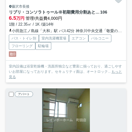
藤沢市長後
リブリ・コンソラトゥール※初期費用分割あと払いサービス利用可能物件
106
6.5
万円
管理/共益費4,000円
1階 / 22.35㎡ / 1K /築14年
小田急江ノ島線「大和」駅 バス42分 神奈川中央交通「敬愛の園入口」 停歩8分
バス・トイレ別
室内洗濯機置場
エアコン
バルコニー
フローリング
駐輪場
敷0
室内設備は浴室乾燥機・洗面所独立など豊富に揃っており、過ごしやす
いお部屋になっております。セキュリティ面は、オートロック...
もっと
見る
アパート