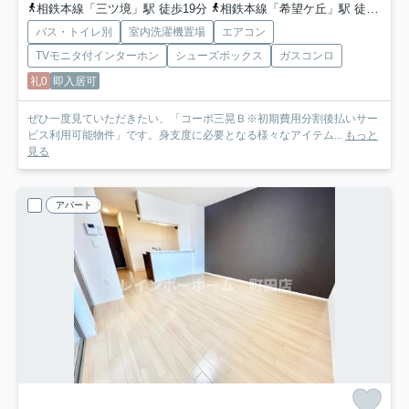
相鉄本線「三ツ境」駅 徒歩19分
相鉄本線「希望ケ丘」駅 徒歩19分
バス・トイレ別
室内洗濯機置場
エアコン
TVモニタ付インターホン
シューズボックス
ガスコンロ
礼0
即入居可
ぜひ一度見ていただきたい、「コーポ三晃Ｂ※初期費用分割後払いサー
ビス利用可能物件」です。身支度に必要となる様々なアイテム...
もっと
見る
アパート