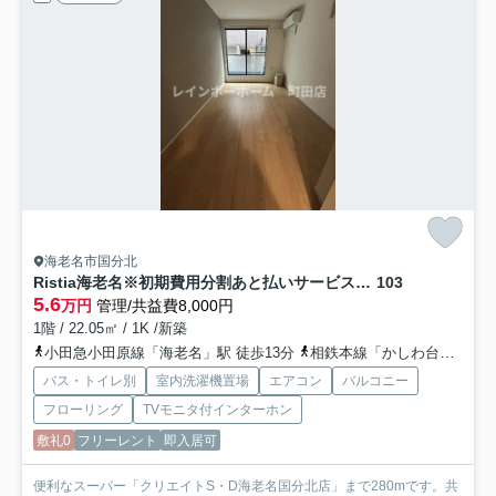
海老名市国分北
Ristia海老名※初期費用分割あと払いサービス利用可能物件
103
5.6
万円
管理/共益費8,000円
1階 / 22.05㎡ / 1K /新築
小田急小田原線「海老名」駅 徒歩13分
相鉄本線「かしわ台」駅 徒歩30分
バス・トイレ別
室内洗濯機置場
エアコン
バルコニー
フローリング
TVモニタ付インターホン
敷礼0
フリーレント
即入居可
便利なスーパー「クリエイトS・D海老名国分北店」まで280mです。共