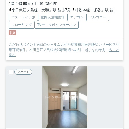
1階 / 40.90㎡ / 1LDK /築23年
小田急江ノ島線「大和」駅 徒歩7分
相鉄本線「瀬谷」駅 徒歩23分
バス・トイレ別
室内洗濯機置場
エアコン
バルコニー
フローリング
TVモニタ付インターホン
礼0
こだわりポイント満載のシャルム大和※初期費用分割後払いサービス利
用可能物件。小田急江ノ島線大和駅周辺への引っ越しをお考え...
もっと
見る
アパート