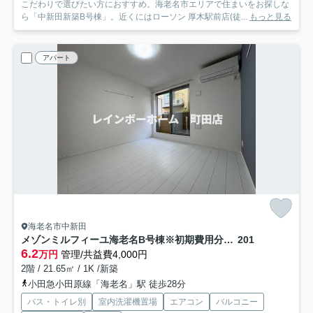
こだわりで選びたい方におすすめ。海老名市エリアで住まいをお探しな
ら「中新田新築B号棟」。近くにはローソン 厚木駅前店(徒...
もっと見る
アパート
海老名市中新田
メゾンミルフィーユ海老名B号棟※初期費用分割後払いサービス利用可能物件
201
6.2
万円
管理/共益費4,000円
2階 / 21.65㎡ / 1K /新築
小田急小田原線「海老名」駅 徒歩28分
バス・トイレ別
室内洗濯機置場
エアコン
バルコニー