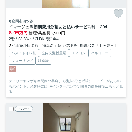
座間市四ツ谷
イマージュ※初期費用分割あと払いサービス利用可能物件
204
8.95
万円
管理/共益費3,500円
2階 / 58.33㎡ / 2LDK /築14年
小田急小田原線「海老名」駅 バス10分 相鉄バス「上今泉三丁目」 停歩16分
バス・トイレ別
室内洗濯機置場
エアコン
バルコニー
フローリング
駐輪場
敷0
デイリーヤマザキ座間四ツ谷店まで徒歩3分と近場にコンビニがあるの
もポイント。来客時にはTVインターホンで訪問者の顔を確認...
もっと見
る
アパート