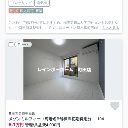
フローリング
電気有
敷礼0
即入居可
新築
こだわりで選びたい方におすすめ。海老名市エリアで住まいをお探しな
ら「中新田新築B号棟」。近くにはローソン 厚木駅前店(徒...
もっと見る
アパート
海老名市中新田
メゾンミルフィーユ海老名B号棟※初期費用分割後払いサービス利用可能物件
104
6.1
万円
管理/共益費4,000円