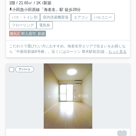
1階 / 21.65㎡ / 1K /新築
小田急小田原線「海老名」駅 徒歩28分
バス・トイレ別
室内洗濯機置場
エアコン
バルコニー
フローリング
電気有
敷礼0
即入居可
新築
こだわりで選びたい方におすすめ。海老名市エリアで住まいをお探しな
ら「中新田新築B号棟」。近くにはローソン 厚木駅前店(徒...
もっと見る
アパート