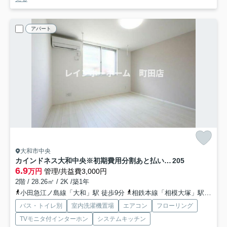
アパート
大和市中央
カインドネス大和中央※初期費用分割あと払いサービス利用可能物件
205
6.9
万円
管理/共益費3,000円
2階 / 28.26㎡ / 2K /築1年
小田急江ノ島線「大和」駅 徒歩9分
相鉄本線「相模大塚」駅 徒歩19分
バス・トイレ別
室内洗濯機置場
エアコン
フローリング
TVモニタ付インターホン
システムキッチン