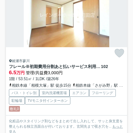
綾瀬市蓼川
フレール※初期費用分割あと払いサービス利用可能物件
102
6.5
万円
管理/共益費3,000円
1階 / 53.51㎡ / 1LDK /築26年
相鉄本線「相模大塚」駅 徒歩15分
相鉄本線「さがみ野」駅 徒歩25分
バス・トイレ別
室内洗濯機置場
エアコン
フローリング
駐輪場
TVモニタ付インターホン
敷礼0
化粧品やスタイリング剤などをまとめて出し入れして、サッと身支度を
整えられる独立洗面台が付いております。玄関先まで覗き穴を...
もっと
見る