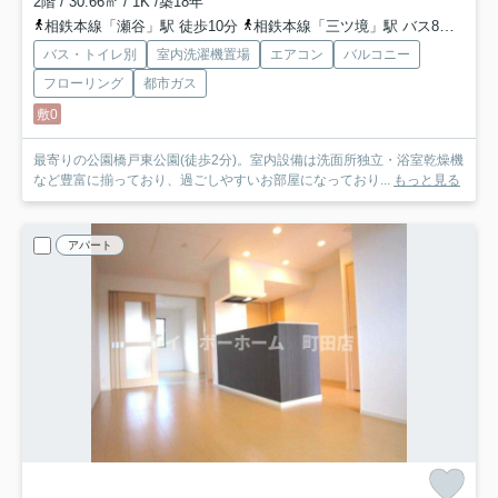
2階 / 30.66㎡ / 1K /築18年
相鉄本線「瀬谷」駅 徒歩10分
相鉄本線「三ツ境」駅 バス8分 相鉄バス「梛の木石碑前」 停歩5分
バス・トイレ別
室内洗濯機置場
エアコン
バルコニー
フローリング
都市ガス
敷0
最寄りの公園橋戸東公園(徒歩2分)。室内設備は洗面所独立・浴室乾燥機
など豊富に揃っており、過ごしやすいお部屋になっており...
もっと見る
アパート