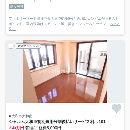
即入居可
ファミリーマート瀬谷中央店まで徒歩6分と近場にコンビニがあるのも
ポイント。室内設備はエアコン・追い焚き・システムキッチン...
もっと
見る
賃貸マンション
大和市大和南
シャルム大和※初期費用分割後払いサービス利用可能物件
101
7.5
万円
管理/共益費5,000円