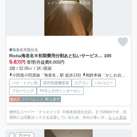
海老名市国分北
Ristia海老名※初期費用分割あと払いサービス利用可能物件
105
5.6
万円
管理/共益費8,000円
1階 / 22.05㎡ / 1K /新築
小田急小田原線「海老名」駅 徒歩13分
相鉄本線「かしわ台」駅 徒歩30分
バス・トイレ別
室内洗濯機置場
エアコン
バルコニー
フローリング
TVモニタ付インターホン
敷礼0
フリーレント
即入居可
便利なスーパー「クリエイトS・D海老名国分北店」まで280mです。共
用部には宅配ボックスを設置しているため、外出が多い方...
もっと見る
アパート