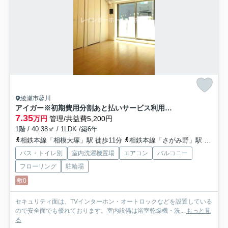
綾瀬市蓼川
アイガー※初期費用分割あと払いサービス利用可能物件
7.35
万円
管理/共益費5,200円
1階 / 40.38㎡ / 1LDK /築6年
相鉄本線「相模大塚」駅 徒歩11分
相鉄本線「さがみ野」駅 徒歩24分
バス・トイレ別
室内洗濯機置場
エアコン
バルコニー
フローリング
駐輪場
敷0
セキュリティ面は、TVインターホン・オートロックなどを設置している
ので安全面でも優れております。室内設備は浴室乾燥機・洗...
もっと見
る