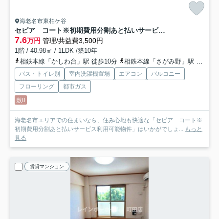
海老名市東柏ケ谷
セピア コート※初期費用分割あと払いサービス利用可能物件
7.6
万円
管理/共益費3,500円
1階 / 40.98㎡ / 1LDK /築10年
相鉄本線「かしわ台」駅 徒歩10分
相鉄本線「さがみ野」駅 徒歩11分
バス・トイレ別
室内洗濯機置場
エアコン
バルコニー
フローリング
都市ガス
敷0
海老名市エリアでの住まいなら、住み心地も快適な「セピア コート※
初期費用分割あと払いサービス利用可能物件」はいかがでしょ...
もっと
見る
賃貸マンション