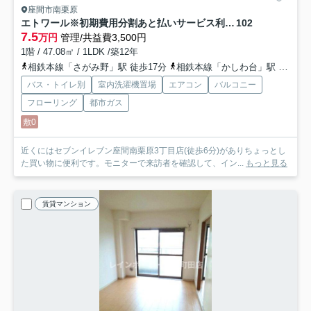
座間市南栗原
エトワール※初期費用分割あと払いサービス利用可能物件
102
7.5
万円
管理/共益費3,500円
1階 / 47.08㎡ / 1LDK /築12年
相鉄本線「さがみ野」駅 徒歩17分
相鉄本線「かしわ台」駅 徒歩18分
バス・トイレ別
室内洗濯機置場
エアコン
バルコニー
フローリング
都市ガス
敷0
近くにはセブンイレブン座間南栗原3丁目店(徒歩6分)がありちょっとし
た買い物に便利です。モニターで来訪者を確認して、イン...
もっと見る
賃貸マンション