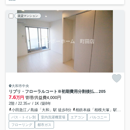
賃貸マンション
大和市中央
リブリ・フローラルコート※初期費用分割後払いサービス利用可能物件
205
7.6
万円
管理/共益費4,000円
2階 / 22.35㎡ / 1K /築8年
小田急江ノ島線「大和」駅 徒歩8分
相鉄本線「相模大塚」駅 徒歩29分
バス・トイレ別
室内洗濯機置場
エアコン
バルコニー
フローリング
都市ガス