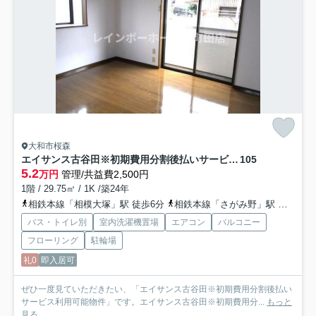
大和市桜森
エイサンス古谷田※初期費用分割後払いサービス利用可能物件
105
5.2
万円
管理/共益費2,500円
1階 / 29.75㎡ / 1K /築24年
相鉄本線「相模大塚」駅 徒歩6分
相鉄本線「さがみ野」駅 徒歩18分
バス・トイレ別
室内洗濯機置場
エアコン
バルコニー
フローリング
駐輪場
礼0
即入居可
ぜひ一度見ていただきたい、「エイサンス古谷田※初期費用分割後払い
サービス利用可能物件」です。エイサンス古谷田※初期費用分...
もっと
見る