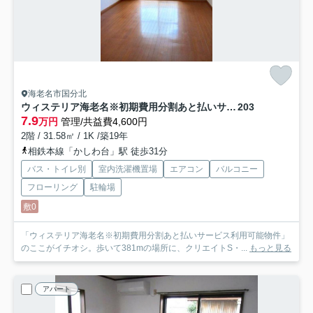
海老名市国分北
ウィステリア海老名※初期費用分割あと払いサービス利用可能物件
203
7.9
万円
管理/共益費4,600円
2階 / 31.58㎡ / 1K /築19年
相鉄本線「かしわ台」駅 徒歩31分
バス・トイレ別
室内洗濯機置場
エアコン
バルコニー
フローリング
駐輪場
敷0
「ウィステリア海老名※初期費用分割あと払いサービス利用可能物件」
のここがイチオシ。歩いて381mの場所に、クリエイトS・...
もっと見る
アパート