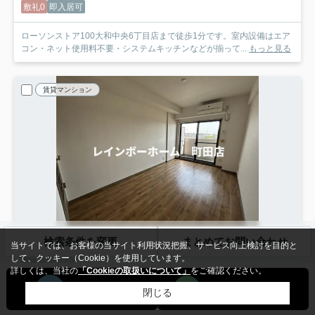
敷礼0
即入居可
ローソンストア100大和中央6丁目店まで徒歩1分です。室内設備はエア
コン・ネット使用料不要・システムキッチンなどが揃って...
もっと見る
賃貸マンション
検索条件を変更
まとめてお問い合わせ
当サイトでは、お客様の当サイト利用状況把握、サービス向上検討を目的と
して、クッキー（Cookie）を使用しています。
海老名市中央
詳しくは、当社の
「Cookieの取扱いについて」
をご確認ください。
ライオンズプラザ海老名※初期費用分割後払いサービス利用可能物件
610
6.2
万円
管理/共益費4,000円
閉じる
6階 / 20.35㎡ / 1R /築33年