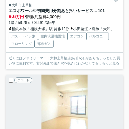
大和市上草柳
エスポワール※初期費用分割あと払いサービス利用可能物件
101
9.6
万円
管理/共益費4,000円
1階 / 58.78㎡ / 2LDK /築5年
相鉄本線「相模大塚」駅 徒歩12分
小田急江ノ島線「大和」駅 徒歩22分
バス・トイレ別
室内洗濯機置場
エアコン
バルコニー
フローリング
都市ガス
近くにはファミリーマート大和上草柳店(徒歩6分)がありちょっとした買
い物に便利です。玄関先まで覗き穴を覗きに行かなくても...
もっと見る
アパート