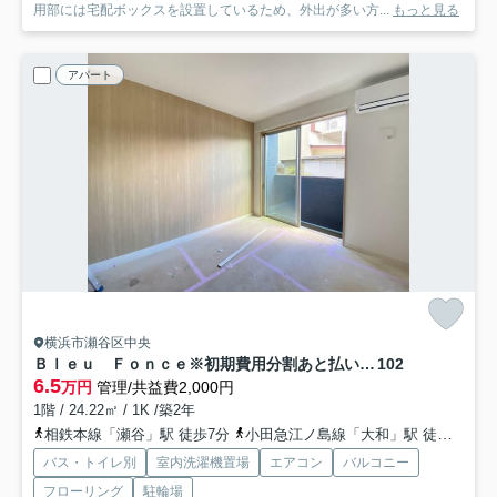
用部には宅配ボックスを設置しているため、外出が多い方...
もっと見る
アパート
横浜市瀬谷区中央
Ｂｌｅｕ Ｆｏｎｃｅ※初期費用分割あと払いサービス利用可能物件
102
6.5
万円
管理/共益費2,000円
1階 / 24.22㎡ / 1K /築2年
相鉄本線「瀬谷」駅 徒歩7分
小田急江ノ島線「大和」駅 徒歩30分
バス・トイレ別
室内洗濯機置場
エアコン
バルコニー
フローリング
駐輪場