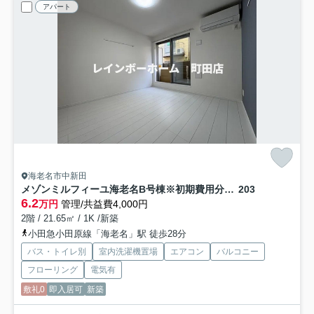
アパート
海老名市中新田
メゾンミルフィーユ海老名B号棟※初期費用分割後払いサービス利用可能物件
203
6.2
万円
管理/共益費4,000円
2階 / 21.65㎡ / 1K /新築
小田急小田原線「海老名」駅 徒歩28分
バス・トイレ別
室内洗濯機置場
エアコン
バルコニー
フローリング
電気有
敷礼0
即入居可
新築