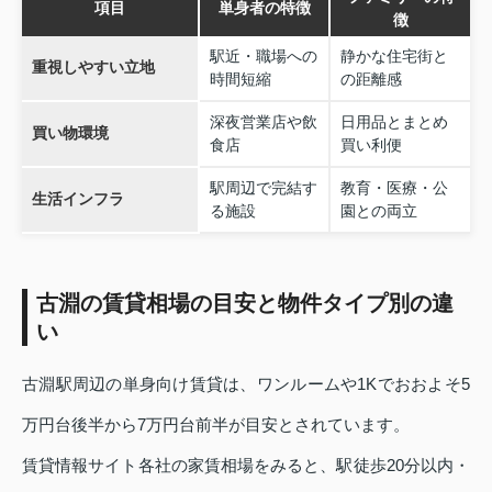
項目
単身者の特徴
徴
駅近・職場への
静かな住宅街と
重視しやすい立地
時間短縮
の距離感
深夜営業店や飲
日用品とまとめ
買い物環境
食店
買い利便
駅周辺で完結す
教育・医療・公
生活インフラ
る施設
園との両立
古淵の賃貸相場の目安と物件タイプ別の違
い
古淵駅周辺の単身向け賃貸は、ワンルームや1Kでおおよそ5
万円台後半から7万円台前半が目安とされています。
賃貸情報サイト各社の家賃相場をみると、駅徒歩20分以内・