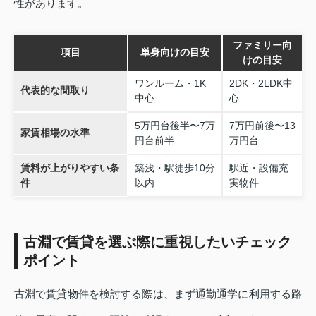
性があります。
ファミリー向
項目
単身向けの目安
けの目安
ワンルーム・1K
2DK・2LDK中
代表的な間取り
中心
心
5万円台後半〜7万
7万円前後〜13
家賃相場の水準
円台前半
万円台
賃料が上がりやすい条
築浅・駅徒歩10分
駅近・設備充
件
以内
実物件
古淵で賃貸を選ぶ際に重視したいチェック
ポイント
古淵で賃貸物件を検討する際は、まず通勤通学に利用する路