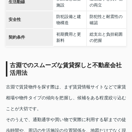
生活動線
施設
の両立
防犯設備と建
防犯性と耐震性の
安全性
物構造
確認
初期費用と更
総支出と負担範囲
契約条件
新料
の把握
古淵でのスムーズな賃貸探しと不動産会社
活用法
古淵で賃貸物件を探す際は、まず賃貸情報サイトなどで家賃
相場や物件タイプの傾向を把握し、候補をある程度絞り込む
ことが大切です。
そのうえで、通勤通学や買い物で実際に利用する駅までの徒
歩時間や、周辺の生活施設の位置関係を、地図だけでなく現