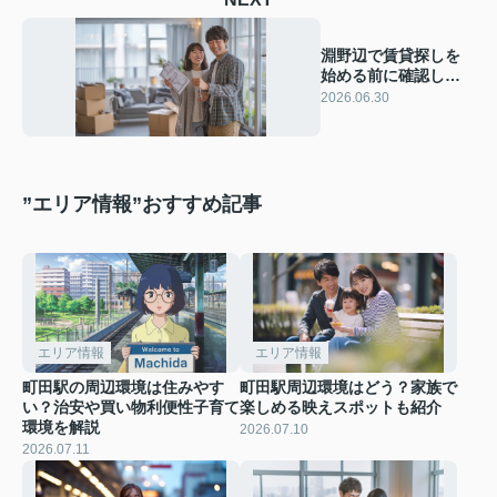
淵野辺で賃貸探しを
始める前に確認した
い！家賃相場と失敗
2026.06.30
しない物件選びのコ
ツ
”エリア情報”おすすめ記事
エリア情報
エリア情報
町田駅の周辺環境は住みやす
町田駅周辺環境はどう？家族で
い？治安や買い物利便性子育て
楽しめる映えスポットも紹介
環境を解説
2026.07.10
2026.07.11