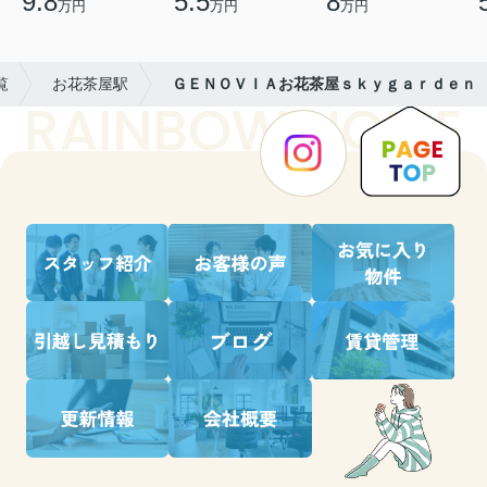
9.8
5.5
8
万円
万円
万円
覧
お花茶屋駅
ＧＥＮＯＶＩＡお花茶屋ｓｋｙｇａｒｄｅｎ