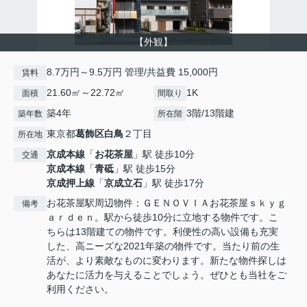
【外観】
8.7万円～9.5万円 管理/共益費 15,000円
賃料
21.60㎡～22.72㎡
1K
面積
間取り
築4年
3階/13階建
築年数
所在階
東京都
葛飾区
白鳥
２丁目
所在地
京成本線
「
お花茶屋
」駅 徒歩10分
交通
京成本線
「
青砥
」駅 徒歩15分
京成押上線
「
京成立石
」駅 徒歩17分
お花茶屋駅周辺物件：ＧＥＮＯＶＩＡお花茶屋ｓｋｙｇ
備考
ａｒｄｅｎ。駅から徒歩10分に立地する物件です。こ
ちらは13階建ての物件です。利便性の高い設備も充実
した、高ニーズな2021年築の物件です。当たり前の生
活が、より素敵なものに変わります。新たな物件探しは
あなたに活力を与えることでしょう。ぜひとも当社をご
利用ください。