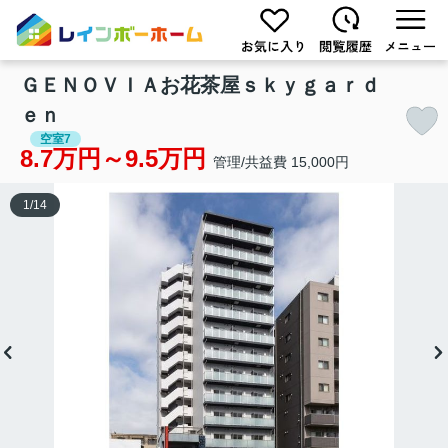
ＧＥＮＯＶＩＡお花茶屋ｓｋｙｇａｒｄ
ｅｎ
空室7
8.7万円～9.5万円
管理/共益費 15,000円
1
/
14