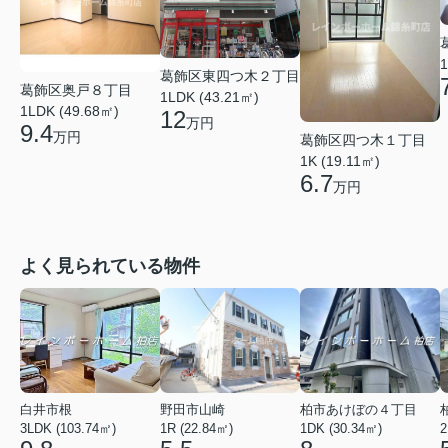
1
葛飾区東四つ木２丁目
葛飾区奥戸８丁目
1LDK (43.21㎡)
1LDK (49.68㎡)
12
万円
9.4
万円
葛飾区四つ木１丁目
1K (19.11㎡)
6.7
万円
よく見られている物件
白井市根
野田市山崎
柏市あけぼの４丁目
3LDK (103.74㎡)
1R (22.84㎡)
1DK (30.34㎡)
2