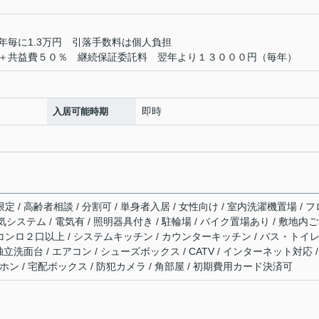
年毎に1.3万円 引落手数料は個人負担
＋共益費５０％ 継続保証委託料 翌年より１３０００円（毎年）
即時
入居可能時期
定 / 高齢者相談 / 分割可 / 単身者入居 / 女性向け / 室内洗濯機置場 / フ
気システム / 電気有 / 照明器具付き / 駐輪場 / バイク置場あり / 敷地内
/ コンロ２口以上 / システムキッチン / カウンターキッチン / バス・トイ
独立洗面台 / エアコン / シューズボックス / CATV / インターネット対応 /
ン / 宅配ボックス / 防犯カメラ / 角部屋 / 初期費用カード決済可