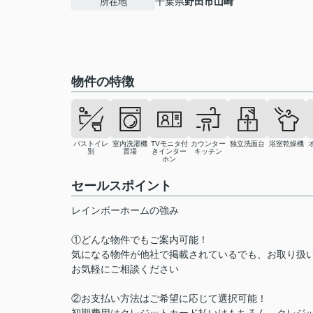
千葉県
野田市
山崎
所在地
物件の特徴
バストイレ
室内洗濯機
TVモニタ付
カウンター
独立洗面台
浴室乾燥機
別
置場
きインター
キッチン
ホン
セールスポイント
レインボーホームの強み
①どんな物件でもご案内可能！
気になる物件が他社で掲載されているでも、お取り扱
お気軽にご相談ください
②お支払い方法はご希望に応じて選択可能！