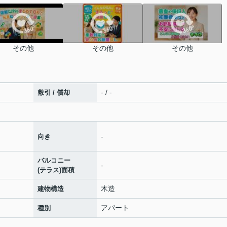
その他
その他
その他
- / -
敷引 / 償却
-
向き
バルコニー
-
(テラス)面積
木造
建物構造
アパート
種別