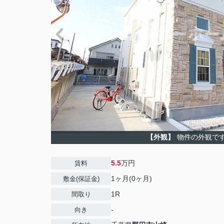
【外観】
物件の外観で
5.5
万円
賃料
1ヶ月(0ヶ月)
敷金(保証金)
1R
間取り
-
向き