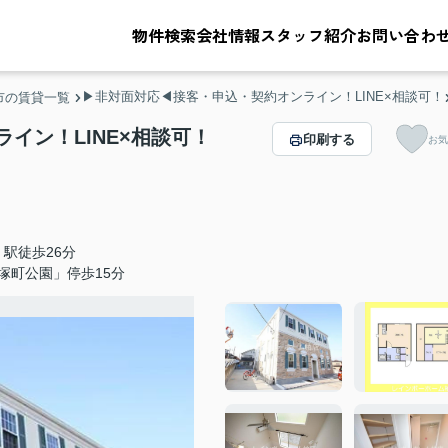
物件検索
会社情報
スタッフ紹介
お問い合わ
▶非対面対応◀接客・申込・契約オンライン！LINE×相談可！
市の賃貸一覧
イン！LINE×相談可！
印刷する
お気
駅徒歩26分
塚町公園」停歩15分