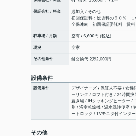
有 損保 15,000円 / 2年
保証会社 / 料金
必加入 / その他
初回保証料：総賃料の５０％ １
全保連㈱ 初回保証委託料 賃料
駐車場 / 月額
空有 / 6,600円 (税込)
空家
現況
その他条件
鍵交換代:2万2,000円
設備条件
設備条件
デザイナーズ / 保証人不要 / 女性限
ーリング / ロフト付き / 24時間換
置き場 / IHクッキングヒーター 
別 / 浴室乾燥機 / 温水洗浄便座 / 
ートロック / TVモニタ付インターホ
その他