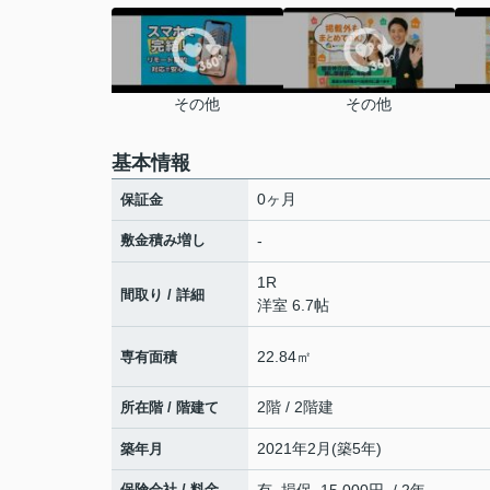
その他
その他
基本情報
0ヶ月
保証金
敷金積み増し
-
1R
間取り / 詳細
洋室 6.7帖
22.84㎡
専有面積
2階 / 2階建
所在階 / 階建て
2021年2月(築5年)
築年月
保険会社 / 料金