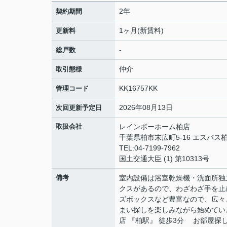
2年
契約期間
1ヶ月(新賃料)
更新料
-
総戸数
仲介
取引態様
KK16757KK
管理コード
2026年08月13日
次回更新予定日
取扱会社
レインボーホーム柏店
千葉県柏市末広町5-16 エスパス柏
TEL:04-7199-7962
国土交通大臣 (1) 第10313号
備考
室内設備は浴室乾燥機・洗面所独
クスがあるので、わざわざ手を止
ズボックスなど豊富なので、広々
まい探しを楽しみながら始めてい
店 『柏駅』 徒歩3分 お部屋