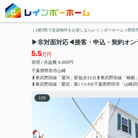
｜1都3県で賃貸物件をお探しならレインボーホーム
野田
▶非対面対応◀接客・申込・契約オンラ
5.5
万円
管理 / 共益費 4,000円
千葉県
野田市
山崎
東武野田線「運河」駅徒歩11分
東武野田線「梅郷」
東武野田線「愛宕」駅バス4分千葉県野田市「山崎貝
1
/
20