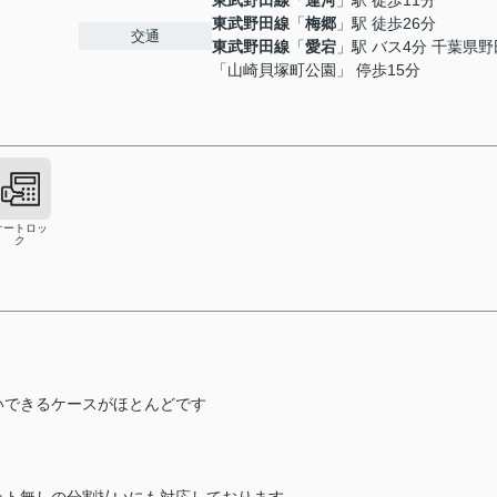
東武野田線
「
運河
」駅 徒歩11分
東武野田線
「
梅郷
」駅 徒歩26分
交通
東武野田線
「
愛宕
」駅 バス4分 千葉県
「山崎貝塚町公園」 停歩15分
オートロッ
ク
いできるケースがほとんどです