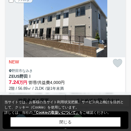
アパート
NEW
野田市なみき
ZEUS野田Ⅰ
7.24
万円
管理/共益費4,000円
2階 / 56.89㎡ / 2LDK /築1年未満
東武野田線「川間」駅 バス30分 「関宿中央ターミナル関宿」 停歩10分
検索条件を変更
まとめてお問い合わせ
当サイトでは、お客様の当サイト利用状況把握、サービス向上検討を目的と
バス・トイレ別
室内洗濯機置場
エアコン
駐輪場
して、クッキー（Cookie）を使用しています。
TVモニタ付インターホン
システムキッチン
詳しくは、当社の
「Cookieの取扱いについて」
をご確認ください。
礼0
即入居可
閉じる
「ZEUS野田Ⅰ」：野田市エリアの新居にピッタリ。お風呂に入ってい