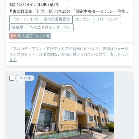
1階 / 50.14㎡ / 1LDK /築2年
東武野田線「川間」駅 バス15分 「関宿中央ターミナル」 停歩5分
バス・トイレ別
室内洗濯機置場
エアコン
フローリング
駐輪場
TVモニタ付インターホン
敷0
即入居可
ペット可
「アルカディアⅣ」：野田市エリアの新居にピッタリ。収納はウォーク
インクロゼット・床下収納などが備え付けられているので、衣...
もっと
見る
アパート