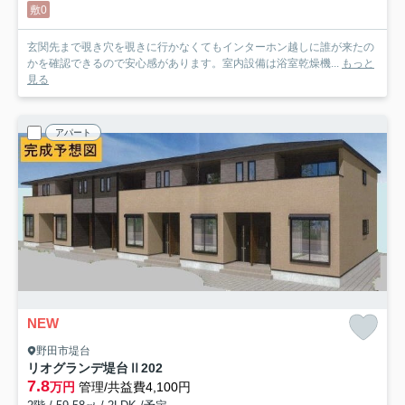
敷0
玄関先まで覗き穴を覗きに行かなくてもインターホン越しに誰が来たの
かを確認できるので安心感があります。室内設備は浴室乾燥機...
もっと
見る
アパート
NEW
野田市堤台
リオグランデ堤台Ⅱ
202
7.8
万円
管理/共益費4,100円