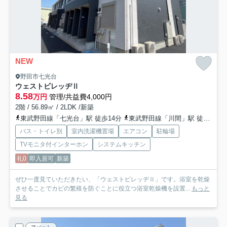
NEW
野田市七光台
ウェストビレッヂⅡ
8.58
万円
管理/共益費4,000円
2階 / 56.89㎡ / 2LDK /新築
東武野田線「七光台」駅 徒歩14分
東武野田線「川間」駅 徒歩22分
バス・トイレ別
室内洗濯機置場
エアコン
駐輪場
TVモニタ付インターホン
システムキッチン
礼0
即入居可
新築
ぜひ一度見ていただきたい、「ウェストビレッヂⅡ」です。浴室を乾燥
させることでカビの繁殖を防ぐことに役立つ浴室乾燥機を設置...
もっと
見る