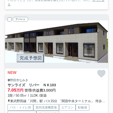
いかがでしょうか。浴室乾燥機を備え付けているので、外に...
もっと見
る
アパート
NEW
野田市なみき
サンライズ リバー ＮＫ
103
7.05
万円
管理/共益費3,000円
1階 / 50.05㎡ / 1LDK /新築
東武野田線「川間」駅 バス15分 「関宿中央ターミナル」 停歩4分
バス・トイレ別
室内洗濯機置場
エアコン
駐輪場