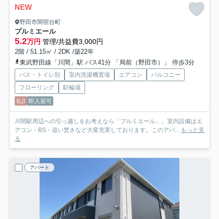
NEW
野田市関宿台町
プルミエール
5.2
万円
管理/共益費3,000円
2階 / 51.15㎡ / 2DK /築22年
東武野田線「川間」駅 バス41分 「局前（野田市）」 停歩3分
バス・トイレ別
室内洗濯機置場
エアコン
バルコニー
フローリング
駐輪場
礼0
即入居可
川間駅周辺への引っ越しをお考えなら「プルミエール」。室内設備はエ
アコン・BS・追い焚きなど大変充実しております。このアパ...
もっと見
る
アパート