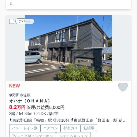
る
アパート
NEW
野田市堤根
オハナ（ＯＨＡＮＡ）
8.2
万円
管理/共益費5,000円
2階 / 54.83㎡ / 2LDK /築2年
東武野田線「梅郷」駅 徒歩18分
東武野田線「野田市」駅 徒歩25分
バス・トイレ別
エアコン
都市ガス
駐輪場
TVモニタ付インターホン
システムキッチン