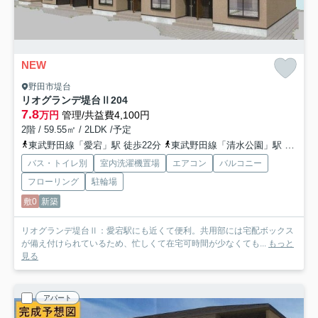
NEW
野田市堤台
リオグランデ堤台Ⅱ
204
7.8
万円
管理/共益費4,100円
2階 / 59.55㎡ / 2LDK /予定
東武野田線「愛宕」駅 徒歩22分
東武野田線「清水公園」駅 徒歩25分
バス・トイレ別
室内洗濯機置場
エアコン
バルコニー
フローリング
駐輪場
敷0
新築
リオグランデ堤台Ⅱ：愛宕駅にも近くて便利。共用部には宅配ボックス
が備え付けられているため、忙しくて在宅可時間が少なくても...
もっと
見る
アパート