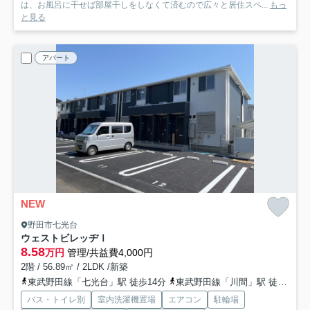
は、お風呂に干せば部屋干しをしなくて済むので広々と居住スペ...
もっ
と見る
アパート
NEW
野田市七光台
ウェストビレッヂⅠ
8.58
万円
管理/共益費4,000円
2階 / 56.89㎡ / 2LDK /新築
東武野田線「七光台」駅 徒歩14分
東武野田線「川間」駅 徒歩22分
バス・トイレ別
室内洗濯機置場
エアコン
駐輪場