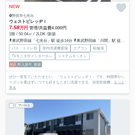
NEW
野田市七光台
ウェストビレッヂⅠ
7.58
万円
管理/共益費4,000円
1階 / 50.04㎡ / 2LDK /新築
東武野田線「七光台」駅 徒歩14分
東武野田線「川間」駅 徒歩22分
バス・トイレ別
室内洗濯機置場
エアコン
駐輪場
TVモニタ付インターホン
システムキッチン
礼0
即入居可
新築
ぜひ一度見ていただきたい、「ウェストビレッヂⅠ」です。時間帯やシ
ーズンを選ばずいつでも好きなときに洗濯できる、浴室乾燥機...
もっと
見る
アパート