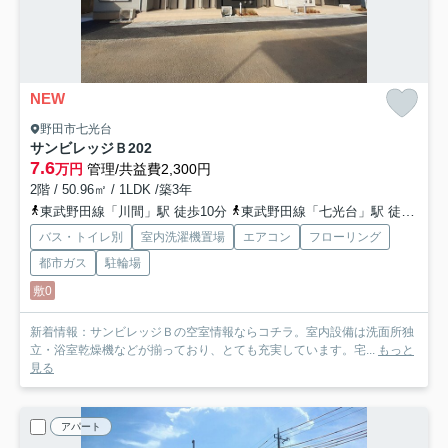
NEW
野田市七光台
サンビレッジＢ
202
7.6
万円
管理/共益費2,300円
2階 / 50.96㎡ / 1LDK /築3年
東武野田線「川間」駅 徒歩10分
東武野田線「七光台」駅 徒歩30分
バス・トイレ別
室内洗濯機置場
エアコン
フローリング
都市ガス
駐輪場
敷0
新着情報：サンビレッジＢの空室情報ならコチラ。室内設備は洗面所独
立・浴室乾燥機などが揃っており、とても充実しています。宅...
もっと
見る
アパート