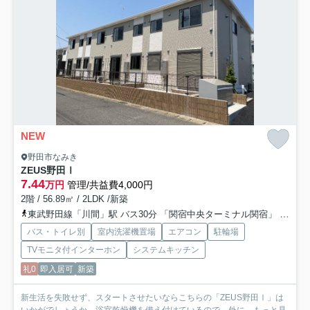
NEW
野田市なみき
ZEUS野田Ⅰ
7.44
万円
管理/共益費4,000円
2階 / 56.89㎡ / 2LDK /新築
東武野田線「川間」駅 バス30分 「関宿中央ターミナル関宿」 停歩10分
バス・トイレ別
室内洗濯機置場
エアコン
駐輪場
TVモニタ付インターホン
システムキッチン
礼0
即入居可
新築
新生活を失敗せず、スタートさせたいならこちらの「ZEUS野田Ⅰ」は