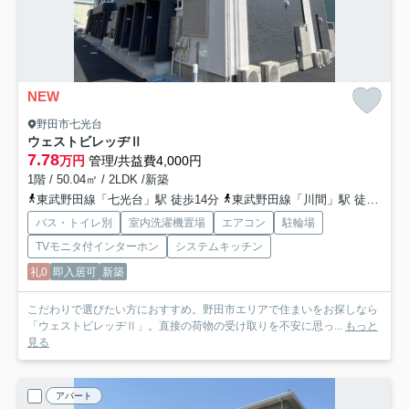
NEW
野田市七光台
ウェストビレッヂⅡ
7.78
万円
管理/共益費4,000円
1階 / 50.04㎡ / 2LDK /新築
東武野田線「七光台」駅 徒歩14分
東武野田線「川間」駅 徒歩22分
バス・トイレ別
室内洗濯機置場
エアコン
駐輪場
TVモニタ付インターホン
システムキッチン
礼0
即入居可
新築
こだわりで選びたい方におすすめ。野田市エリアで住まいをお探しなら
「ウェストビレッヂⅡ」。直接の荷物の受け取りを不安に思っ...
もっと
見る
アパート