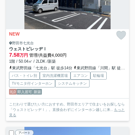
NEW
野田市七光台
ウェストビレッヂⅠ
7.58
万円
管理/共益費4,000円
1階 / 50.04㎡ / 2LDK /新築
東武野田線「七光台」駅 徒歩14分
東武野田線「川間」駅 徒歩22分
バス・トイレ別
室内洗濯機置場
エアコン
駐輪場
TVモニタ付インターホン
システムキッチン
礼0
即入居可
新築
こだわりで選びたい方におすすめ。野田市エリアで住まいをお探しなら
「ウェストビレッヂⅠ」。直接会わずにインターホン越しに来...
もっと
見る
アパート