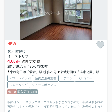
NEW
野田市柳沢
イーストリブ
4.8
万円
管理/共益費-
2階 / 39.70㎡ / 2DK /築33年
東武野田線「愛宕」駅 徒歩23分
東武野田線「清水公園」駅 徒歩28分
バス・トイレ別
室内洗濯機置場
エアコン
バルコニー
フローリング
シューズボックス
敷礼0
即入居可
動画
収納はシューズボックス・クロゼットなど豊富なので、衣類や履き物の
整理がしやすく便利です。洗面所が独立しているので、利便性...
もっと
見る