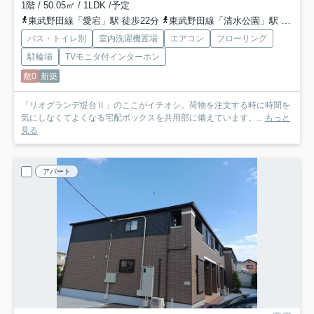
1階 / 50.05㎡ / 1LDK /予定
東武野田線「愛宕」駅 徒歩22分
東武野田線「清水公園」駅 徒歩25分
バス・トイレ別
室内洗濯機置場
エアコン
フローリング
駐輪場
TVモニタ付インターホン
敷0
新築
「リオグランデ堤台Ⅱ」のここがイチオシ。荷物を注文する時に時間を
気にしなくてよくなる宅配ボックスを共用部に備えています。...
もっと
見る
アパート