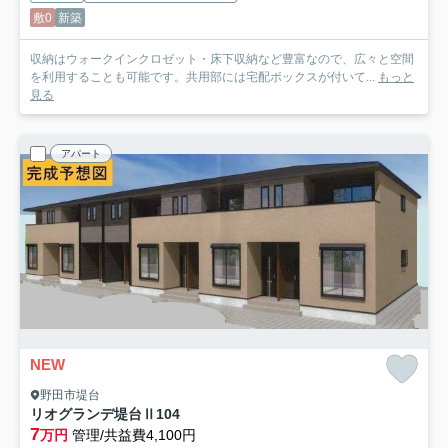
敷0
新築
収納はウォークインクロゼット・床下収納など豊富なので、広々と空間
を利用することも可能です。共用部には宅配ボックスが付いて...
もっと
見る
アパート
NEW
野田市堤台
リオグランデ堤台Ⅱ
104
7
万円
管理/共益費4,100円