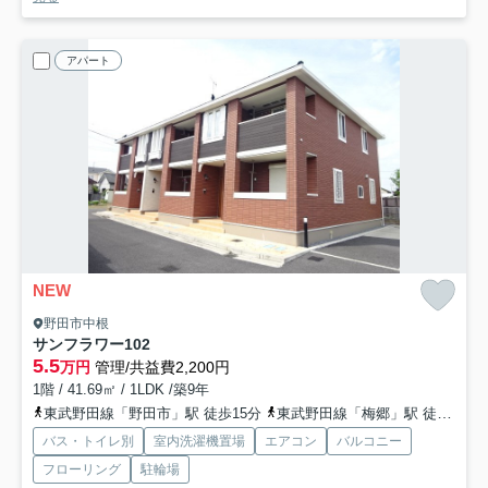
アパート
NEW
野田市中根
サンフラワー
102
5.5
万円
管理/共益費2,200円
1階 / 41.69㎡ / 1LDK /築9年
東武野田線「野田市」駅 徒歩15分
東武野田線「梅郷」駅 徒歩22分
バス・トイレ別
室内洗濯機置場
エアコン
バルコニー
フローリング
駐輪場