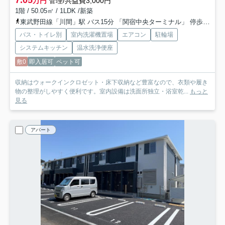
7.05
万円
管理/共益費3,000円
1階 / 50.05㎡ / 1LDK /新築
東武野田線「川間」駅 バス15分 「関宿中央ターミナル」 停歩4分
バス・トイレ別
室内洗濯機置場
エアコン
駐輪場
システムキッチン
温水洗浄便座
敷0
即入居可
ペット可
収納はウォークインクロゼット・床下収納など豊富なので、衣類や履き
物の整理がしやすく便利です。室内設備は洗面所独立・浴室乾...
もっと
見る
アパート