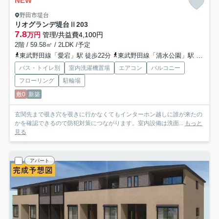
NEW
野田市堤台
リオグランデ堤台Ⅱ
203
7.8
万円
管理/共益費4,100円
2階 / 59.58㎡ / 2LDK /予定
東武野田線「愛宕」駅 徒歩22分
東武野田線「清水公園」駅 徒歩25分
バス・トイレ別
室内洗濯機置場
エアコン
バルコニー
フローリング
駐輪場
敷0
新築
玄関先まで覗き穴を覗きに行かなくてもインターホン越しに誰が来たの
かを確認できるので防犯対策につながります。室内設備は洗面...
もっと
見る
アパート