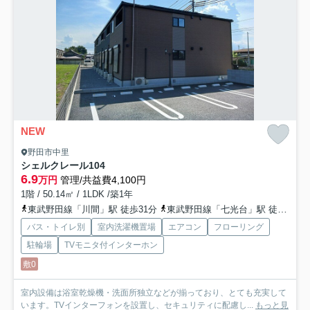
NEW
野田市中里
シェルクレール
104
6.9
万円
管理/共益費4,100円
1階 / 50.14㎡ / 1LDK /築1年
東武野田線「川間」駅 徒歩31分
東武野田線「七光台」駅 徒歩42分
バス・トイレ別
室内洗濯機置場
エアコン
フローリング
駐輪場
TVモニタ付インターホン
敷0
室内設備は浴室乾燥機・洗面所独立などが揃っており、とても充実して
います。TVインターフォンを設置し、セキュリティに配慮し...
もっと見