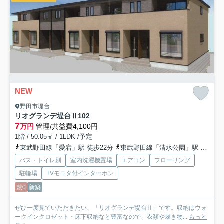
NEW
野田市堤台
リオグランデ堤台Ⅱ
102
7
万円
管理/共益費4,100円
1階 / 50.05㎡ / 1LDK /予定
東武野田線「愛宕」駅 徒歩22分
東武野田線「清水公園」駅 徒歩25分
バス・トイレ別
室内洗濯機置場
エアコン
フローリング
駐輪場
TVモニタ付インターホン
敷0
新築
ぜひ一度見ていただきたい、「リオグランデ堤台Ⅱ」です。収納はウォ
ークインクロゼット・床下収納など豊富なので、衣類や履き物...
もっと