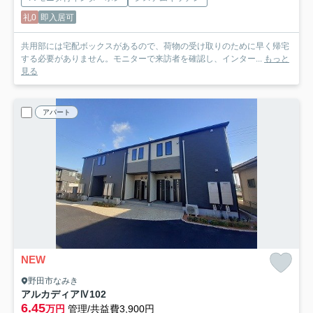
礼0
即入居可
共用部には宅配ボックスがあるので、荷物の受け取りのために早く帰宅
する必要がありません。モニターで来訪者を確認し、インター...
もっと
見る
アパート
NEW
野田市なみき
アルカディアⅣ
102
6.45
万円
管理/共益費3,900円