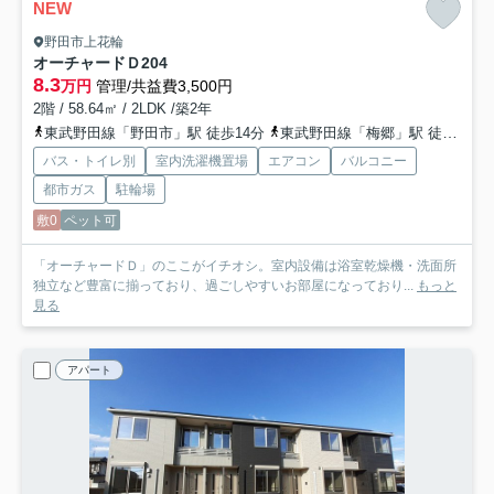
NEW
野田市上花輪
オーチャードＤ
204
8.3
万円
管理/共益費3,500円
2階 / 58.64㎡ / 2LDK /築2年
東武野田線「野田市」駅 徒歩14分
東武野田線「梅郷」駅 徒歩29分
バス・トイレ別
室内洗濯機置場
エアコン
バルコニー
都市ガス
駐輪場
敷0
ペット可
「オーチャードＤ」のここがイチオシ。室内設備は浴室乾燥機・洗面所
独立など豊富に揃っており、過ごしやすいお部屋になっており...
もっと
見る
アパート