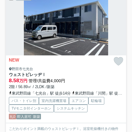
NEW
野田市七光台
ウェストビレッヂⅠ
8.58
万円
管理/共益費4,000円
2階 / 56.89㎡ / 2LDK /新築
東武野田線「七光台」駅 徒歩14分
東武野田線「川間」駅 徒歩22分
バス・トイレ別
室内洗濯機置場
エアコン
駐輪場
TVモニタ付インターホン
システムキッチン
礼0
即入居可
新築
こだわりポイント満載のウェストビレッヂⅠ。浴室乾燥機付きの物件