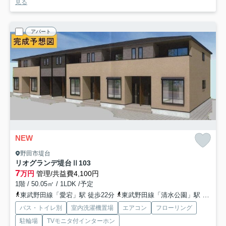
見る
アパート
NEW
野田市堤台
リオグランデ堤台Ⅱ
103
7
万円
管理/共益費4,100円
1階 / 50.05㎡ / 1LDK /予定
東武野田線「愛宕」駅 徒歩22分
東武野田線「清水公園」駅 徒歩25分
バス・トイレ別
室内洗濯機置場
エアコン
フローリング
駐輪場
TVモニタ付インターホン