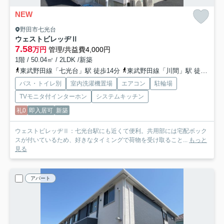
NEW
野田市七光台
ウェストビレッヂⅡ
7.58
万円
管理/共益費4,000円
1階 / 50.04㎡ / 2LDK /新築
東武野田線「七光台」駅 徒歩14分
東武野田線「川間」駅 徒歩22分
バス・トイレ別
室内洗濯機置場
エアコン
駐輪場
TVモニタ付インターホン
システムキッチン
礼0
即入居可
新築
ウェストビレッヂⅡ：七光台駅にも近くて便利。共用部には宅配ボック
スが付いているため、好きなタイミングで荷物を受け取ること...
もっと
見る
アパート