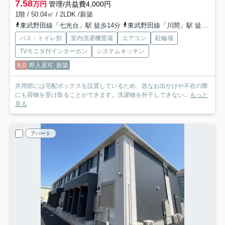
7.58
万円
管理/共益費4,000円
1階 / 50.04㎡ / 2LDK /新築
東武野田線「七光台」駅 徒歩14分
東武野田線「川間」駅 徒歩22分
バス・トイレ別
室内洗濯機置場
エアコン
駐輪場
TVモニタ付インターホン
システムキッチン
礼0
即入居可
新築
共用部には宅配ボックスを設置しているため、急なお出かけや不在の際
にも荷物を受け取ることができます。洗濯物を外干しできない...
もっと
見る
アパート