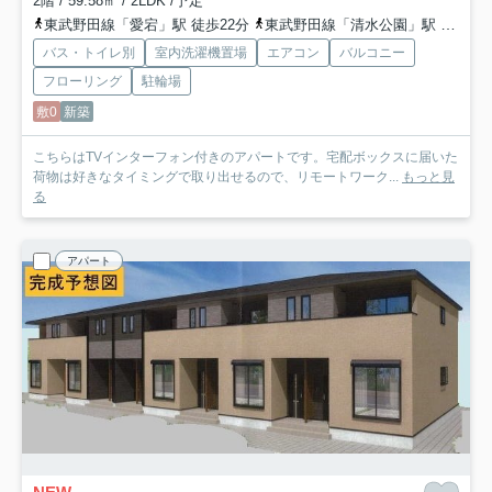
2階 / 59.58㎡ / 2LDK /予定
東武野田線「愛宕」駅 徒歩22分
東武野田線「清水公園」駅 徒歩25分
バス・トイレ別
室内洗濯機置場
エアコン
バルコニー
フローリング
駐輪場
敷0
新築
こちらはTVインターフォン付きのアパートです。宅配ボックスに届いた
荷物は好きなタイミングで取り出せるので、リモートワーク...
もっと見
る
アパート