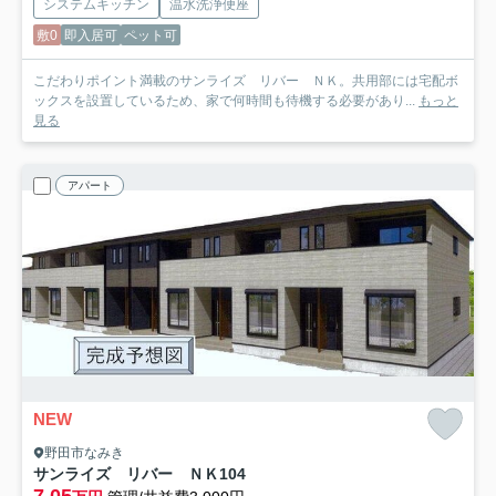
システムキッチン
温水洗浄便座
敷0
即入居可
ペット可
こだわりポイント満載のサンライズ リバー ＮＫ。共用部には宅配ボ
ックスを設置しているため、家で何時間も待機する必要があり...
もっと
見る
アパート
NEW
野田市なみき
サンライズ リバー ＮＫ
104