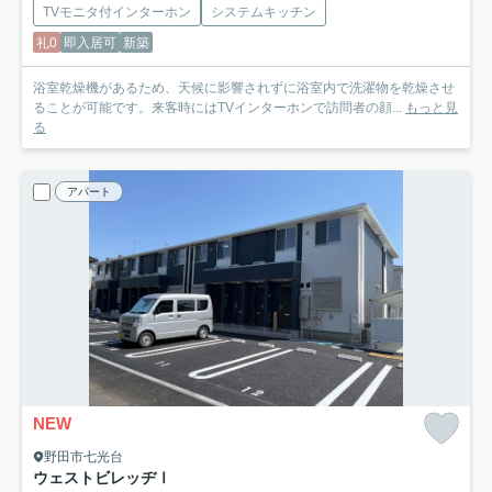
TVモニタ付インターホン
システムキッチン
礼0
即入居可
新築
浴室乾燥機があるため、天候に影響されずに浴室内で洗濯物を乾燥させ
ることが可能です。来客時にはTVインターホンで訪問者の顔...
もっと見
る
アパート
NEW
野田市七光台
ウェストビレッヂⅠ