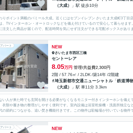
（大成）
」駅 徒歩10分
わりポイント満載のパミール大成。近くにはセブンイレブン さいたま大成町3丁目店
は、TVインターホン・オートロックなどを備え付けているので安心して暮らせます
に注文した商品が届くので、配送時間を気にせず注文ができる宅配ボックスがあります
アパート
NEW
さいたま市西区
三橋
セントーレア
8.05
万円
管理/共益費2,300円
2階 / 57.76㎡ / 2LDK /築14年 /2階建
埼玉新都市交通ニューシャトル
「
鉄道博
（大成）
」駅 車11分 3.3km
ない人が来た時でも玄関を開ける必要がなくなるモニター付きインターホンを備え
、衣類や履き物の整理がしやすく便利です。室内設備は浴室乾燥機・洗面所独立な
代の節約につながる、追い焚き機能付きです。この物件は駐輪場が付いている物件で
アパート
NEW