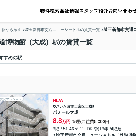
物件検索
会社情報
スタッフ紹介
お問い合わ
埼玉新都市交通
・駅から探す
埼玉新都市交通ニューシャトルの賃貸一覧
鉄道博物館（大成）駅の賃貸一覧
すすめの駅
賃貸マンション
NEW
さいたま市大宮区
大成町
パミール大成
8.8
万円
管理/共益費5,000円
3階 / 51.46㎡ / 1LDK /築13年 /4階建
埼玉新都市交通ニューシャトル
「
鉄道博