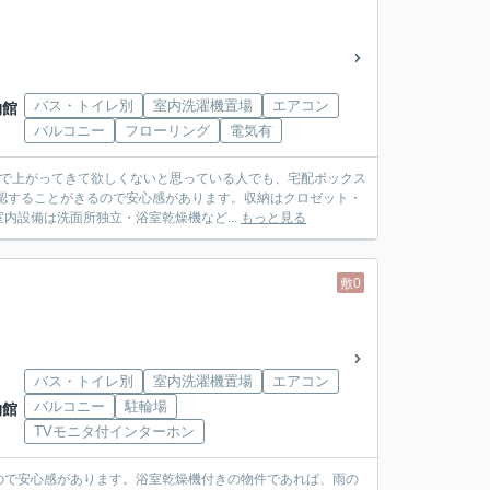
バス・トイレ別
室内洗濯機置場
エアコン
物館
バルコニー
フローリング
電気有
まで上がってきて欲しくないと思っている人でも、宅配ボックス
認することがきるので安心感があります。収納はクロゼット・
設備は洗面所独立・浴室乾燥機など...
もっと見る
敷0
バス・トイレ別
室内洗濯機置場
エアコン
バルコニー
駐輪場
物館
TVモニタ付インターホン
ので安心感があります。浴室乾燥機付きの物件であれば、雨の