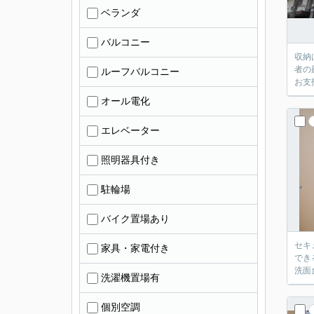
ベランダ
バルコニー
収納
者の
ルーフバルコニー
お支
オール電化
エレベーター
照明器具付き
駐輪場
バイク置場あり
セキ
家具・家電付き
でき
洗面
洗濯機置場有
個別空調