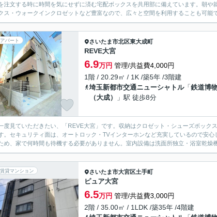
を注文する時に時間を気にせずに済む宅配ボックスを共用部に備えています。朝や
クス・ウォークインクロゼットなど豊富なので、広々と空間を利用することも可能です
アパート
さいたま市北区
東大成町
REVE大宮
6.9
万円
管理/共益費4,000円
1階 / 20.29㎡ / 1K /築5年 /3階建
埼玉新都市交通ニューシャトル
「
鉄道博
（大成）
」駅 徒歩8分
一度見ていただきたい、「REVE大宮」です。収納はクロゼット・シューズボック
す。セキュリティ面は、オートロック・TVインターホンなど充実しているので安心
ため、家で何時間も待機する必要がありません。室内設備は洗面所独立・浴室乾燥機な
賃貸マンション
さいたま市大宮区
土手町
ピュア大宮
6.5
万円
管理/共益費3,000円
2階 / 35.00㎡ / 1LDK /築35年 /4階建