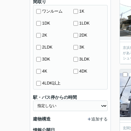
間取り
ワンルーム
1K
1DK
1LDK
2K
2DK
2LDK
3K
京浜
があ
シュ
3DK
3LDK
4K
4DK
4LDK以上
駅・バス停からの時間
建物構造
追加する
玄関
情報公開日