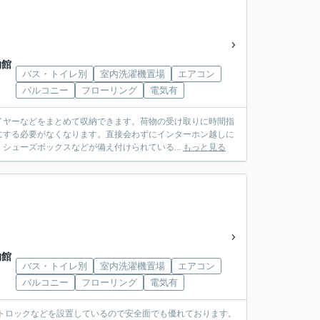
物館
バス・トイレ別
室内洗濯機置場
エアコン
バルコニー
フローリング
電気有
イヤーなどをまとめて収納できます。荷物の受け取りに時間指
にする必要がなくなります。直接会わずにインターホン越しに
シューズボックスなどが備え付けられている...
もっと見る
物館
バス・トイレ別
室内洗濯機置場
エアコン
バルコニー
フローリング
電気有
トロックなどを設置しているので安全面でも優れております。