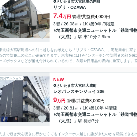
さいたま市大宮区
堀の内町
リブリ・OZAWA
7.4
万円
管理/共益費4,000円
3階 / 26.08㎡ / 1K /築9年 /3階建
埼玉新都市交通ニューシャトル
「
鉄道博
（大成）
」駅 車10分 2.9km
東北線大宮駅周辺への引っ越しをお考えなら「リブリ・OZAWA」。宅配業者に家
るので防犯上の安全が確保できます。来客時にはTVインターホンで訪問者の顔を確
ーズボックスなどが備え付けられているので、衣類や日用品の収納に重宝します。室内
賃貸マンション
NEW
さいたま市大宮区
大成町
レオパレスモンジュイ 306
9
万円
管理/共益費8,000円
3階 / 20.81㎡ / 1K /築16年 /4階建
埼玉新都市交通ニューシャトル
「
鉄道博
（大成）
」駅 徒歩7分
先まで覗き穴を覗きに行かなくてもインターホン越しに誰が来たのかを確認できる