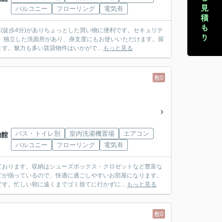
バルコニー
フローリング
電気有
(徒歩4分)がありちょっとした買い物に便利です。セキュリテ
。独立した洗面所があり、身支度にもお使いいただけます。留
。魅力も多い賃貸物件はいかがで...
もっと見る
敷0
バス・トイレ別
室内洗濯機置場
エアコン
物館
バルコニー
フローリング
電気有
ております。収納はシューズボックス・クロゼットなど豊富な
どが揃っているので、快適に過ごしやすいお部屋になります。
す。忙しい朝に遠くまでゴミ捨てに行かずに...
もっと見る
敷0