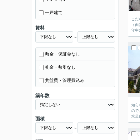
一戸建て
こだ
ィ面
賃料
守中
～
敷金・保証金なし
礼金・敷引なし
共益費・管理費込み
築年数
知ら
ので
水道
面積
～