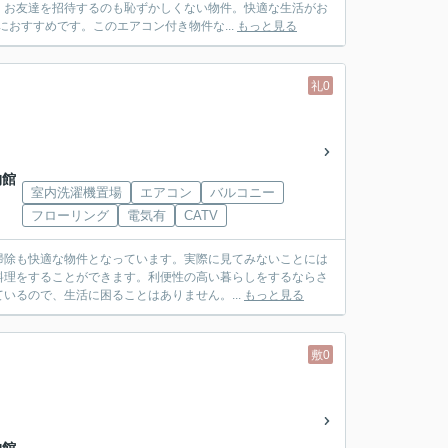
。お友達を招待するのも恥ずかしくない物件。快適な生活がお
おすすめです。このエアコン付き物件な...
もっと見る
礼0
物館
室内洗濯機置場
エアコン
バルコニー
フローリング
電気有
CATV
掃除も快適な物件となっています。実際に見てみないことには
料理をすることができます。利便性の高い暮らしをするならさ
いるので、生活に困ることはありません。...
もっと見る
敷0