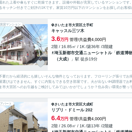
濡れた上着や傘もすぐに乾燥できます。設備や外観が充実しているマンションです
るキッチン付きでご好評の1Kです。家賃10万円以下のマンションをお探しのお客様に
賃貸マンション
さいたま市大宮区
土手町
キャッスル三ツ木
3.6
万円
管理/共益費4,000円
2階 / 16.85㎡ / 1K /築36年 /3階建
埼玉新都市交通ニューシャトル
「
鉄道博
（大成）
」駅 徒歩19分
不要だから経済的にも嬉しいそんな物件となっております。フローリング張りでお
屋選びはできません。すぐに内覧もできる空き部屋です。火が出ないIH調理器でお
ま市大宮区へのお引越をご検討してみてはいかがでしょうか？住み良い環境が整って
アパート
さいたま市大宮区
大成町
リブリ・ドミール 202
6.4
万円
管理/共益費4,000円
2階 / 26.08㎡ / 1K /築13年 /2階建