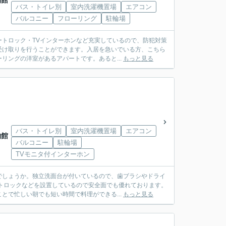
物館
バス・トイレ別
室内洗濯機置場
エアコン
バルコニー
フローリング
駐輪場
トロック・TVインターホンなど充実しているので、防犯対策
受け取りを行うことができます。入居を急いでいる方、こちら
リングの洋室があるアパートです。あると...
もっと見る
バス・トイレ別
室内洗濯機置場
エアコン
物館
バルコニー
駐輪場
TVモニタ付インターホン
でしょうか。独立洗面台が付いているので、歯ブラシやドライ
トロックなどを設置しているので安全面でも優れております。
とで忙しい朝でも短い時間で料理ができる...
もっと見る