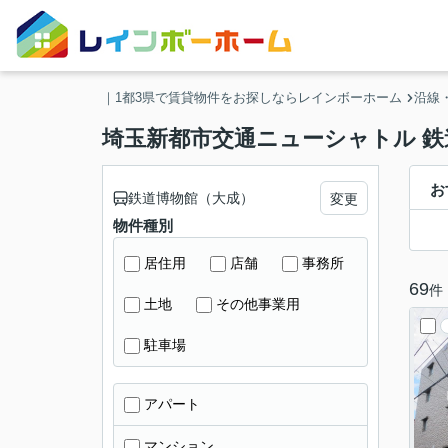
｜1都3県で賃貸物件をお探しならレインボーホーム
沿線
埼玉新都市交通ニューシャトル 
お
鉄道博物館（大成）
変更
物件種別
居住用
店舗
事務所
69
件
土地
その他事業用
駐車場
アパート
マンション