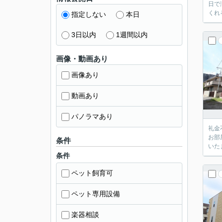
日で
くれ
指定しない
本日
3日以内
1週間以内
画像・動画あり
画像あり
動画あり
パノラマあり
礼金
お部
条件
いた
条件
ペット飼育可
ペット専用設備
楽器相談