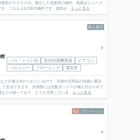
就寝前がラクラクの、独立した洗面所の物件。収納はシューズ
。こちらは1LDKの物件です。賃料が...
もっと見る
即入居可
物館
バス・トイレ別
室内洗濯機置場
エアコン
バルコニー
フローリング
電気有
スなどが備え付けられているので、衣類や日用品の収納に重宝
して生活できます。共用部には宅配ボックスが備え付けられて
どが揃っており、とても充実していま...
もっと見る
礼0
フリーレント