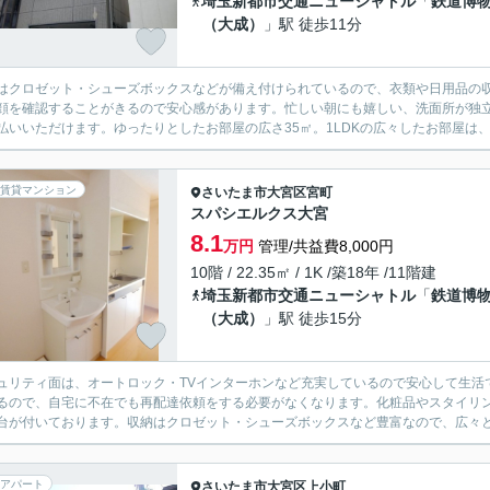
埼玉新都市交通ニューシャトル
「
鉄道博
（大成）
」駅 徒歩11分
はクロゼット・シューズボックスなどが備え付けられているので、衣類や日用品の収
顔を確認することがきるので安心感があります。忙しい朝にも嬉しい、洗面所が独
払いいただけます。ゆったりとしたお部屋の広さ35㎡。1LDKの広々したお部屋は、
賃貸マンション
さいたま市大宮区
宮町
スパシエルクス大宮
8.1
万円
管理/共益費8,000円
10階 / 22.35㎡ / 1K /築18年 /11階建
埼玉新都市交通ニューシャトル
「
鉄道博
（大成）
」駅 徒歩15分
ュリティ面は、オートロック・TVインターホンなど充実しているので安心して生活
るので、自宅に不在でも再配達依頼をする必要がなくなります。化粧品やスタイリ
台が付いております。収納はクロゼット・シューズボックスなど豊富なので、広々と
アパート
さいたま市大宮区
上小町