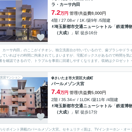
ラ・カーサ内田
7.2
万円
管理/共益費8,000円
4階 / 27.08㎡ / 1K /築9年 /5階建
埼玉新都市交通ニューシャトル
「
鉄道博
（大成）
」駅 徒歩16分
 カーサ内田」のここがイチオシ。独立洗面台が付いているので、歯ブラシやドラ
していればその時間に拘束されてしまいますが、宅配ボックスがあるので時間を気
者を確認できるので、トラブルを事前に回避しやすくなります。収納はクロゼット・
賃貸マンション
さいたま市大宮区
大成町
パールメゾン大宮
7.4
万円
管理/共益費5,000円
2階 / 35.34㎡ / 1LDK /築11年 /4階建
埼玉新都市交通ニューシャトル
「
鉄道博
（大成）
」駅 徒歩17分
わりポイント満載のパールメゾン大宮。セキュリティ面は、TVインターホン・オー