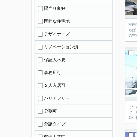
陽当り良好
閑静な住宅地
室内
もば
デザイナーズ
の空
リノベーション済
保証人不要
事務所可
２人入居可
バリアフリー
さい
分割可
ヤー
暑い
分譲タイプ
管理人常駐