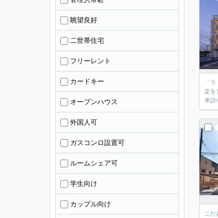
眺望良好
二世帯住宅
フリーレント
カードキー
「ラ
定を
来訪
オープンハウス
外国人可
ガスコンロ設置可
ルームシェア可
学生向け
カップル向け
こだ