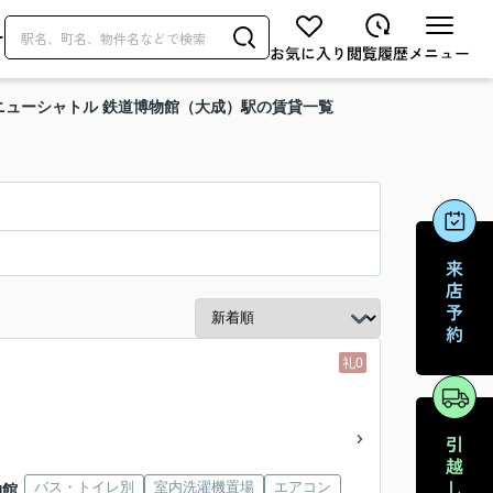
せ
ニューシャトル 鉄道博物館（大成）駅の賃貸一覧
礼0
バス・トイレ別
室内洗濯機置場
エアコン
物館