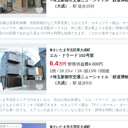
埼玉新都市交通ニューシャトル
「
鉄道博
（大成）
」駅 徒歩10分
設備は浴室乾燥機・洗面所独立など大変充実しております。セキュリティ面は、オー
っちりです。鍵がかけられる宅配ボックスは、外に置く置き配よりも安全に荷物の
室のお部屋であれば入居までの待ち時間も短縮できます。こだわり条件であるフロー
賃貸マンション
さいたま市北区
東大成町
エル・ドラード 102号室
6.4
万円
管理/共益費4,000円
1階 / 26.23㎡ / 1K /築13年 /3階建
埼玉新都市交通ニューシャトル
「
鉄道博
（大成）
」駅 徒歩5分
たま市北区エリアでの住まいなら、住み心地も快適な「エル・ドラード」はいかが
などもまとめてスッキリ収納できます。セキュリティ面は、TVインターホン・オー
日でも寒い日でも、エアコンのあるマンションなら安心です。調理を同時に進めるこ
賃貸マンション
さいたま市大宮区
大成町