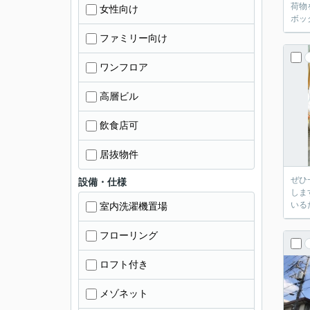
荷物
女性向け
ボッ
ファミリー向け
ワンフロア
高層ビル
飲食店可
居抜物件
ぜひ
設備・仕様
しま
いる
室内洗濯機置場
フローリング
ロフト付き
メゾネット