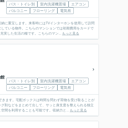
物館
バス・トイレ別
室内洗濯機置場
エアコン
バルコニー
フローリング
電気有
納に重宝します。来客時にはTVインターホンを使用して訪問
立している物件。こちらのマンションでは初期費用をカードで
充実した生活の糧です。こちらのマン...
もっと見る
物館
バス・トイレ別
室内洗濯機置場
エアコン
バルコニー
フローリング
電気有
できます。宅配ボックスは時間を問わず荷物を受け取ることが
ング剤などをまとめて出して、サッと身支度を整えられる独立
空間を利用することも可能です。収納力と...
もっと見る