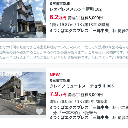
三郷市
新和
レオパレスメルシー新和 102
6.2
万円
管理/共益費8,000円
1階 / 19.87㎡ / 1K /築18年 /3階建
つくばエクスプレス
「
三郷中央
」駅 徒歩2
までの時間を短縮できる浴室乾燥機がついているので、忙しくて洗濯物を溜め込みが
訪問者の顔を確認することがきるので安心感があります。こちらは1Kの物件です。
スムーズに行えます。ぜひご覧いただきたい賃貸物件です。当社スタッフが地域の賃貸
賃貸マンション
NEW
三郷市
新和
クレイノミュートス テセラⅡ 305
7.9
万円
管理/共益費6,000円
3階 / 26.08㎡ / 1K /築8年 /3階建
つくばエクスプレス
「
三郷中央
」駅 バス9
分 「一本木橋」 停歩6分
つくばエクスプレス
「
三郷中央
」駅 徒歩2