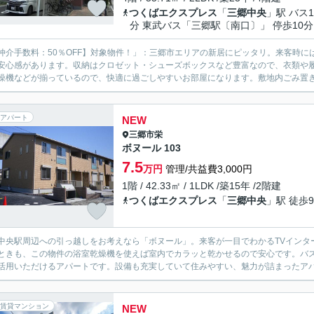
つくばエクスプレス
「
三郷中央
」駅 バス1
分 東武バス「三郷駅〔南口〕」 停歩10分
仲介手数料：50％OFF】対象物件！」：三郷市エリアの新居にピッタリ。来客時に
安心感があります。収納はクロゼット・シューズボックスなど豊富なので、衣類や
燥機などが揃っているので、快適に過ごしやすいお部屋になります。敷地内ごみ置き場
アパート
NEW
三郷市
栄
ボヌール 103
7.5
万円
管理/共益費3,000円
1階 / 42.33㎡ / 1LDK /築15年 /2階建
つくばエクスプレス
「
三郷中央
」駅 徒歩
中央駅周辺への引っ越しをお考えなら「ボヌール」。来客が一目でわかるTVインタ
ときも、この物件の浴室乾燥機を使えば室内でカラッと乾かせるので安心です。バ
活用いただけるアパートです。設備も充実していて住みやすい、魅力が詰まったアパ
賃貸マンション
NEW