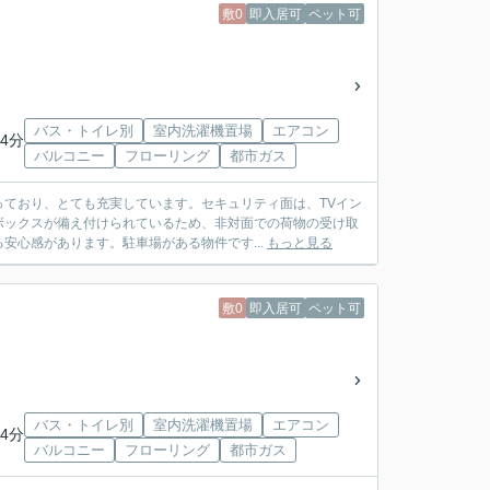
敷0
即入居可
ペット可
バス・トイレ別
室内洗濯機置場
エアコン
4分
バルコニー
フローリング
都市ガス
ており、とても充実しています。セキュリティ面は、TVイン
ボックスが備え付けられているため、非対面での荷物の受け取
安心感があります。駐車場がある物件です...
もっと見る
敷0
即入居可
ペット可
バス・トイレ別
室内洗濯機置場
エアコン
4分
バルコニー
フローリング
都市ガス