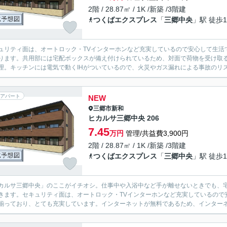
2階 / 28.87㎡ / 1K /新築 /3階建
つくばエクスプレス
「
三郷中央
」駅 徒歩1
ュリティ面は、オートロック・TVインターホンなど充実しているので安心して生活
ります。共用部には宅配ボックスが備え付けられているため、対面で荷物を受け取
理。キッチンには電気で動くIHがついているので、火災やガス漏れによる事故のリス
アパート
NEW
三郷市
新和
ヒカルサ三郷中央 206
7.45
万円
管理/共益費3,900円
2階 / 28.87㎡ / 1K /新築 /3階建
つくばエクスプレス
「
三郷中央
」駅 徒歩1
カルサ三郷中央」のここがイチオシ。仕事中や入浴中など手が離せないときでも、
きます。セキュリティ面は、オートロック・TVインターホンなど充実しているので
揃っており、とても充実しています。インターネットが無料であるため、インターネ