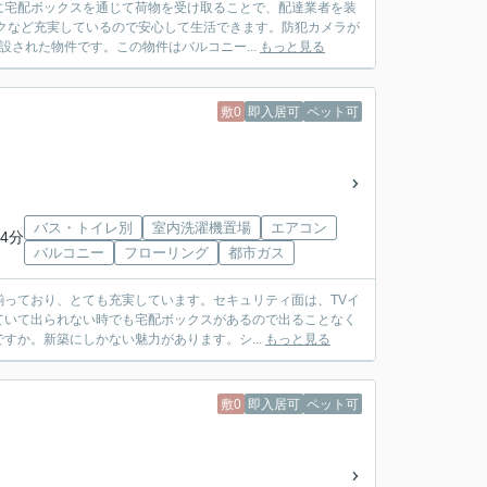
に宅配ボックスを通じて荷物を受け取ることで、配達業者を装
クなど充実しているので安心して生活できます。防犯カメラが
された物件です。この物件はバルコニー...
もっと見る
敷0
即入居可
ペット可
バス・トイレ別
室内洗濯機置場
エアコン
4分
バルコニー
フローリング
都市ガス
っており、とても充実しています。セキュリティ面は、TVイ
ていて出られない時でも宅配ボックスがあるので出ることなく
すか。新築にしかない魅力があります。シ...
もっと見る
敷0
即入居可
ペット可