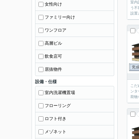
室内
女性向け
う不
設置
ファミリー向け
ワンフロア
高層ビル
飲食店可
居抜物件
設備・仕様
こだ
ンタ
室内洗濯機置場
荷物
フローリング
ロフト付き
メゾネット