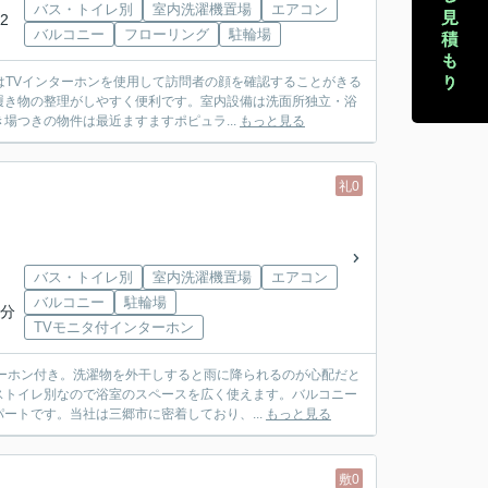
バス・トイレ別
室内洗濯機置場
エアコン
2
バルコニー
フローリング
駐輪場
はTVインターホンを使用して訪問者の顔を確認することがきる
履き物の整理がしやすく便利です。室内設備は洗面所独立・浴
つきの物件は最近ますますポピュラ...
もっと見る
礼0
バス・トイレ別
室内洗濯機置場
エアコン
バルコニー
駐輪場
9分
TVモニタ付インターホン
ーホン付き。洗濯物を外干しすると雨に降られるのが心配だと
ストイレ別なので浴室のスペースを広く使えます。バルコニー
ートです。当社は三郷市に密着しており、...
もっと見る
敷0