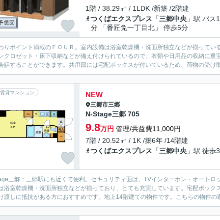
1階 / 38.29㎡ / 1LDK /新築 /2階建
つくばエクスプレス
「
三郷中央
」駅 バス1
分 「番匠免一丁目北」 停歩5分
わりポイント満載のＦＯＵＲ。室内設備は浴室乾燥機・洗面所独立などが揃ってい
ンクロゼット・床下収納などが備え付けられているので、衣類や日用品の収納に重
会話することができます。共用部には宅配ボックスが付いているため、荷物の受け取
賃貸マンション
NEW
三郷市
三郷
N-Stage三郷 705
9.8
万円
管理/共益費11,000円
7階 / 20.52㎡ / 1K /築6年 /14階建
つくばエクスプレス
「
三郷中央
」駅 徒歩3
Stage三郷：三郷駅にも近くて便利。セキュリティ面は、TVインターホン・オート
は浴室乾燥機・洗面所独立などが揃っており、とても充実しています。宅配ボック
け渡しに抵抗がある方におすすめです。地上14階建ての物件です。こちらの物件の家賃