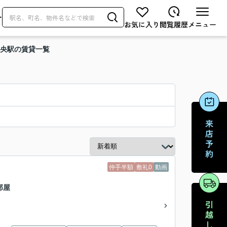
せ
中央駅の賃貸一覧
仲手半額
敷礼0
動画
部屋