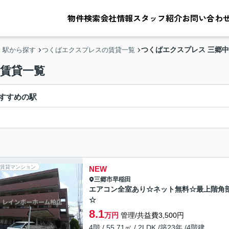
物件検索
会社情報
スタッフ紹介
お問い合わ
つくばエクスプレス 三郷
・駅から探す
つくばエクスプレスの賃貸一覧
の賃貸一覧
すすめの駅
賃貸マンション
NEW
三郷市
早稲田
エアコン全室あり☆ネット無料☆最上階角
☆
8.1
万円
管理/共益費3,500円
4階 / 55.71㎡ / 2LDK /築23年 /4階建