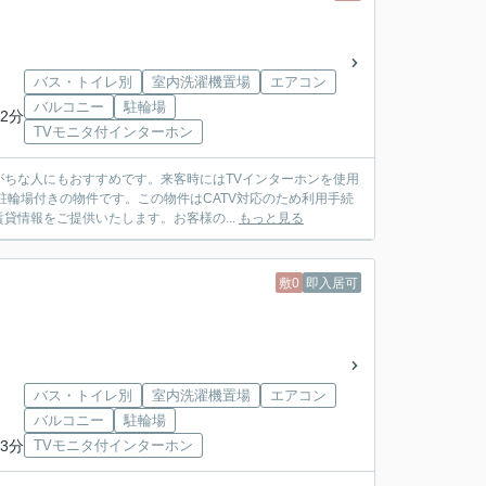
バス・トイレ別
室内洗濯機置場
エアコン
バルコニー
駐輪場
2分
TVモニタ付インターホン
ちな人にもおすすめです。来客時にはTVインターホンを使用
駐輪場付きの物件です。この物件はCATV対応のため利用手続
情報をご提供いたします。お客様の...
もっと見る
敷0
即入居可
バス・トイレ別
室内洗濯機置場
エアコン
バルコニー
駐輪場
3分
TVモニタ付インターホン