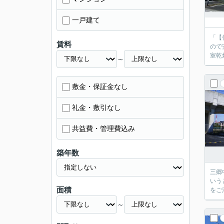
一戸建て
「【
賃料
ので
室乾
～
敷金・保証金なし
礼金・敷引なし
共益費・管理費込み
築年数
三郷
いう
面積
をご
～