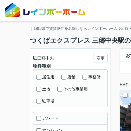
｜1都3県で賃貸物件をお探しならレインボーホーム
沿線
つくばエクスプレス 三郷中央駅
お
三郷中央
変更
物件種別
居住用
店舗
事務所
88
件
土地
その他事業用
駐車場
アパート
マンション