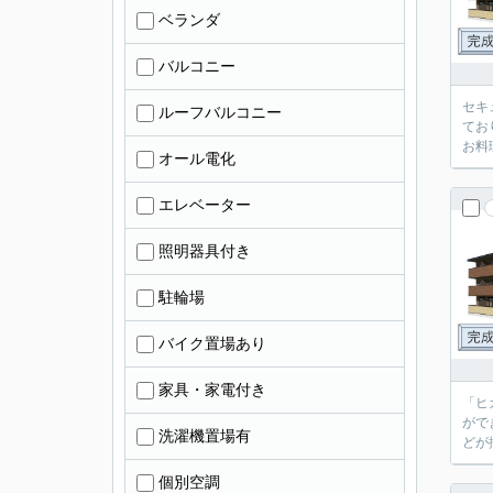
ベランダ
バルコニー
セキ
ルーフバルコニー
てお
お料
オール電化
エレベーター
照明器具付き
駐輪場
バイク置場あり
家具・家電付き
「ヒ
がで
洗濯機置場有
どが
個別空調