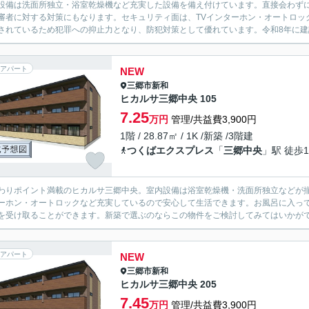
設備は洗面所独立・浴室乾燥機など充実した設備を備え付けています。直接会わず
審者に対する対策にもなります。セキュリティ面は、TVインターホン・オートロッ
されているため犯罪への抑止力となり、防犯対策として優れています。令和8年に建設
アパート
NEW
三郷市
新和
ヒカルサ三郷中央 105
7.25
万円
管理/共益費3,900円
1階 / 28.87㎡ / 1K /新築 /3階建
つくばエクスプレス
「
三郷中央
」駅 徒歩1
わりポイント満載のヒカルサ三郷中央。室内設備は浴室乾燥機・洗面所独立などが揃
ーホン・オートロックなど充実しているので安心して生活できます。お風呂に入っ
を受け取ることができます。新築で選ぶのならこの物件をご検討してみてはいかがで
アパート
NEW
三郷市
新和
ヒカルサ三郷中央 205
7.45
万円
管理/共益費3,900円