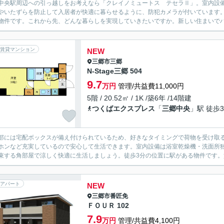
中央駅周辺への引っ越しをお考えなら「クレイノミュートス テセラⅡ」。室内設
やいたずらを防止して入居者が快適に暮らせるように、防犯カメラが付いています。
物件です。これから先、どんな暮らしを実現していきたいですか。新しい住まいでハ
賃貸マンション
NEW
三郷市
三郷
N-Stage三郷 504
9.7
万円
管理/共益費11,000円
5階 / 20.52㎡ / 1K /築6年 /14階建
つくばエクスプレス
「
三郷中央
」駅 徒歩3
部には宅配ボックスが備え付けられているため、好きなタイミングで荷物を受け取る
ホンなど充実しているので安心して生活できます。室内設備は浴室乾燥機・洗面所
束する角部屋で涼しく快適に生活しましょう。徒歩3分の位置に駅がある物件です。賃料
アパート
NEW
三郷市
番匠免
ＦＯＵＲ 102
7.9
万円
管理/共益費4,100円