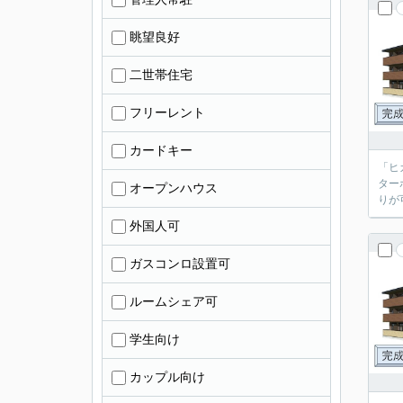
眺望良好
二世帯住宅
フリーレント
カードキー
「ヒ
ター
オープンハウス
りが
外国人可
ガスコンロ設置可
ルームシェア可
学生向け
カップル向け