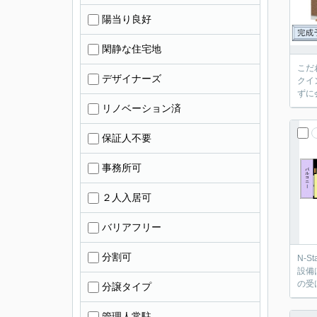
陽当り良好
閑静な住宅地
こだ
デザイナーズ
クイ
ずに
リノベーション済
保証人不要
事務所可
２人入居可
バリアフリー
分割可
N-
設備
の受
分譲タイプ
管理人常駐