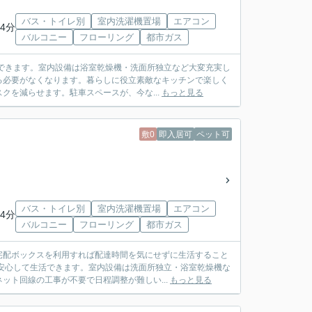
バス・トイレ別
室内洗濯機置場
エアコン
4分
バルコニー
フローリング
都市ガス
できます。室内設備は浴室乾燥機・洗面所独立など大変充実し
る必要がなくなります。暮らしに役立素敵なキッチンで楽しく
クを減らせます。駐車スペースが、今な...
もっと見る
敷0
即入居可
ペット可
バス・トイレ別
室内洗濯機置場
エアコン
4分
バルコニー
フローリング
都市ガス
宅配ボックスを利用すれば配達時間を気にせずに生活すること
安心して生活できます。室内設備は洗面所独立・浴室乾燥機な
ット回線の工事が不要で日程調整が難しい...
もっと見る