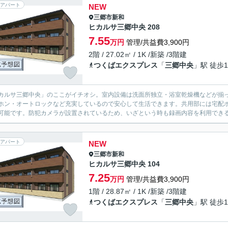
アパート
NEW
三郷市
新和
ヒカルサ三郷中央 208
7.55
万円
管理/共益費3,900円
2階 / 27.02㎡ / 1K /新築 /3階建
つくばエクスプレス
「
三郷中央
」駅 徒歩1
カルサ三郷中央」のここがイチオシ。室内設備は洗面所独立・浴室乾燥機などが揃っ
ホン・オートロックなど充実しているので安心して生活できます。共用部には宅配
可能です。防犯カメラが設置されているため、いざという時も録画内容を利用できる
アパート
NEW
三郷市
新和
ヒカルサ三郷中央 104
7.25
万円
管理/共益費3,900円
1階 / 28.87㎡ / 1K /新築 /3階建
つくばエクスプレス
「
三郷中央
」駅 徒歩1