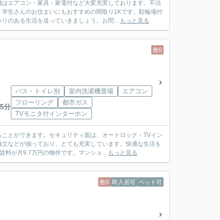
備はエアコン・家具・家電付など大変充実しております。不法
学生さんのお住まいにもおすすめの間取り1Kです。駐輪場付
リのある生活を送っていきましょう。お問...
もっと見る
敷0
バス・トイレ別
室内洗濯機置場
エアコン
フローリング
都市ガス
5分
TVモニタ付インターホン
ことができます。セキュリティ面は、オートロック・TVイン
独立などが揃っており、とても充実しています。快適な生活を
が月9.7万円の物件です。マンショ...
もっと見る
敷0
即入居可
ペット可