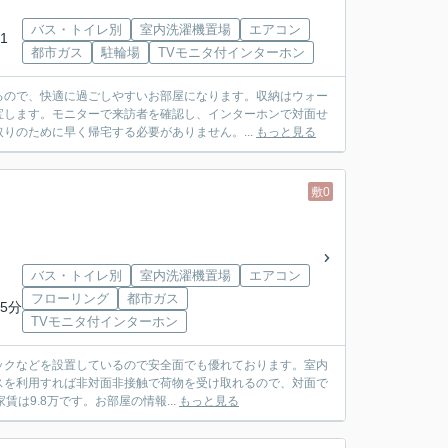
バス・トイレ別
室内洗濯機置場
エアコン
1
都市ガス
駐輪場
TVモニタ付インターホン
るので、快適に過ごしやすいお部屋になります。収納はウォー
宝します。モニターで来訪者を確認し、インターホンで対面せ
りのために早く帰宅する必要がありません。...
もっと見る
敷0
バス・トイレ別
室内洗濯機置場
エアコン
フローリング
都市ガス
5分
TVモニタ付インターホン
ロックなどを設置しているので安全面でも優れております。室内
スを利用すれば非対面非接触で荷物を受け取れるので、対面で
は9.8万です。お部屋の情報...
もっと見る