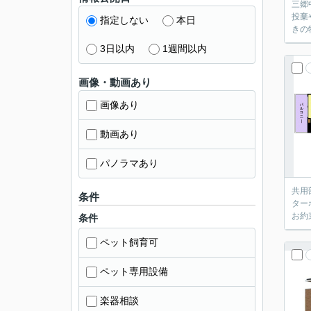
三郷
投棄
指定しない
本日
きの
3日以内
1週間以内
画像・動画あり
画像あり
動画あり
パノラマあり
共用
条件
ター
お約
条件
ペット飼育可
ペット専用設備
楽器相談