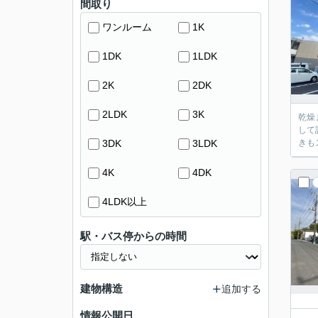
間取り
ワンルーム
1K
1DK
1LDK
2K
2DK
2LDK
3K
乾燥
して
3DK
3LDK
きも
4K
4DK
4LDK以上
駅・バス停からの時間
建物構造
追加する
情報公開日