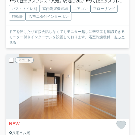
つくばエクスプレス「八潮」駅 徒歩26分
つくばエクスプレス「八潮」駅 バス19分 「木曽根」 停歩5分
バス・トイレ別
室内洗濯機置場
エアコン
フローリング
駐輪場
TVモニタ付インターホン
ドアを開けたり直接会話しなくてもモニター越しに来訪者を確認できる
モニター付きインターホンを設置しております。浴室乾燥機付...
もっと
見る
アパート
NEW
八潮市八潮