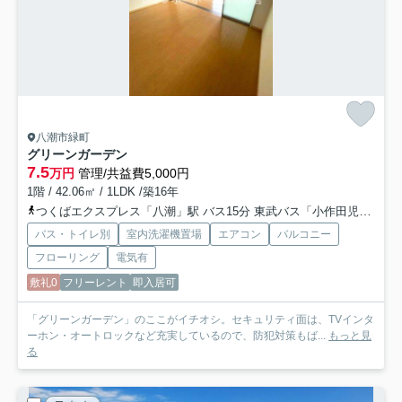
八潮市緑町
グリーンガーデン
7.5
万円
管理/共益費5,000円
1階 / 42.06㎡ / 1LDK /築16年
つくばエクスプレス「八潮」駅 バス15分 東武バス「小作田児童公園入口」 停歩2分
バス・トイレ別
室内洗濯機置場
エアコン
バルコニー
フローリング
電気有
敷礼0
フリーレント
即入居可
「グリーンガーデン」のここがイチオシ。セキュリティ面は、TVインタ
ーホン・オートロックなど充実しているので、防犯対策もば...
もっと見
る