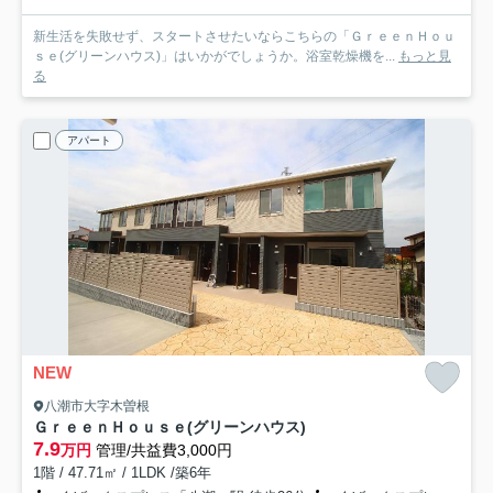
新生活を失敗せず、スタートさせたいならこちらの「ＧｒｅｅｎＨｏｕ
ｓｅ(グリーンハウス)」はいかがでしょうか。浴室乾燥機を...
もっと見
る
アパート
NEW
八潮市大字木曽根
ＧｒｅｅｎＨｏｕｓｅ(グリーンハウス)
7.9
万円
管理/共益費3,000円
1階 / 47.71㎡ / 1LDK /築6年