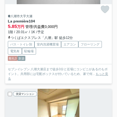
八潮市大字大瀬
La première
104
5.85
万円
管理/共益費3,000円
1階 / 20.01㎡ / 1K /予定
つくばエクスプレス「八潮」駅 徒歩12分
バス・トイレ別
室内洗濯機置場
エアコン
フローリング
電気有
駐輪場
敷礼0
新築
セブンイレブン 八潮大瀬店まで徒歩3分と近場にコンビニがあるのもポ
イント。共用部には宅配ボックスが付いているため、家で何...
もっと見
る
賃貸マンション