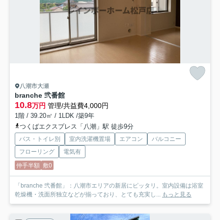
八潮市大瀬
branche 弐番館
10.8
万円
管理/共益費4,000円
1階 / 39.20㎡ / 1LDK /築9年
つくばエクスプレス「八潮」駅 徒歩9分
バス・トイレ別
室内洗濯機置場
エアコン
バルコニー
フローリング
電気有
仲手半額
敷0
「branche 弐番館」：八潮市エリアの新居にピッタリ。室内設備は浴室
乾燥機・洗面所独立などが揃っており、とても充実し...
もっと見る