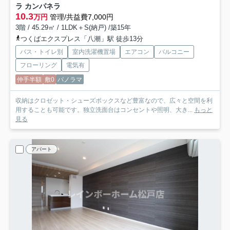
ラ カンパネラ
10.3
万円
管理/共益費7,000円
3階 / 45.29㎡ / 1LDK＋S(納戸) /築15年
つくばエクスプレス「八潮」駅 徒歩13分
バス・トイレ別
室内洗濯機置場
エアコン
バルコニー
フローリング
電気有
仲手半額
敷0
パノラマ
収納はクロゼット・シューズボックスなど豊富なので、広々と空間を利
用することも可能です。独立洗面台はコンセントや照明、大き...
もっと
見る
アパート