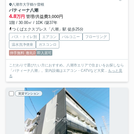
八潮市大字鶴ケ曽根
パティーナ八潮
4.8
万円
管理/共益費3,000円
1階 / 30.00㎡ / 1DK /築37年
つくばエクスプレス「八潮」駅 徒歩25分
バス・トイレ別
エアコン
バルコニー
フローリング
温水洗浄便座
ガスコンロ
仲手無料
敷礼0
即入居可
こだわりで選びたい方におすすめ。八潮市エリアで住まいをお探しなら
「パティーナ八潮」。室内設備はエアコン・CATVなど大変...
もっと見
る
賃貸マンション