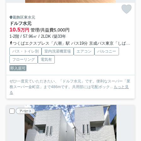
葛飾区東水元
ドルフ水元
10.5
万円
管理/共益費5,000円
1-2階 / 57.96㎡ / 2LDK /築33年
つくばエクスプレス「八潮」駅 バス19分 京成バス東京「しばられ地蔵」 停歩5分
バス・トイレ別
室内洗濯機置場
エアコン
バルコニー
フローリング
電気有
即入居可
ぜひ一度見ていただきたい、「ドルフ水元」です。便利なスーパー「業
務スーパー金町店」まで486mです。共用部には宅配ボック...
もっと見
る
アパート