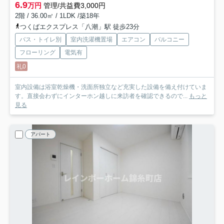
6.9
万円
管理/共益費3,000円
2階 / 36.00㎡ / 1LDK /築18年
つくばエクスプレス「八潮」駅 徒歩23分
バス・トイレ別
室内洗濯機置場
エアコン
バルコニー
フローリング
電気有
礼0
室内設備は浴室乾燥機・洗面所独立など充実した設備を備え付けていま
す。直接会わずにインターホン越しに来訪者を確認できるので...
もっと
見る
アパート