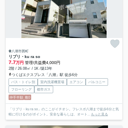
八潮市茜町
リブリ・ku ra so
7.7
万円
管理/共益費4,000円
2階 / 26.08㎡ / 1K /築13年
つくばエクスプレス「八潮」駅 徒歩6分
バス・トイレ別
室内洗濯機置場
エアコン
バルコニー
フローリング
都市ガス
仲手半額
敷0
「リブリ・ku ra so」のここがイチオシ。フレスポ八潮まで徒歩6分と気
軽に行けるのがポイント。安全な暮らしは、オート...
もっと見る