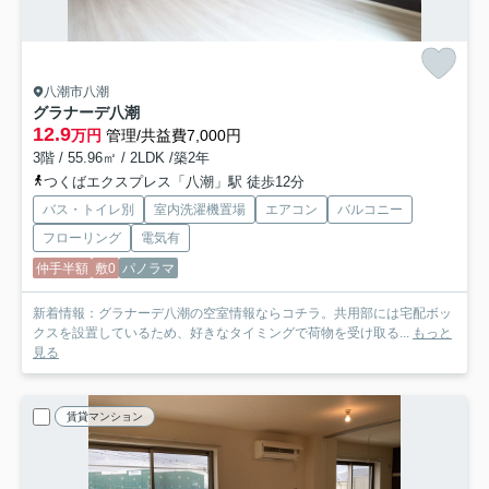
八潮市八潮
グラナーデ八潮
12.9
万円
管理/共益費7,000円
3階 / 55.96㎡ / 2LDK /築2年
つくばエクスプレス「八潮」駅 徒歩12分
バス・トイレ別
室内洗濯機置場
エアコン
バルコニー
フローリング
電気有
仲手半額
敷0
パノラマ
新着情報：グラナーデ八潮の空室情報ならコチラ。共用部には宅配ボッ
クスを設置しているため、好きなタイミングで荷物を受け取る...
もっと
見る
賃貸マンション