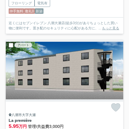
フローリング
電気有
仲手無料
敷礼0
新築
近くにはセブンイレブン 八潮大瀬店(徒歩3分)がありちょっとした買い
物に便利です。置き配のセキュリティに心配がある方に、...
もっと見る
アパート
八潮市大字大瀬
La première
5.95
万円
管理/共益費3,000円