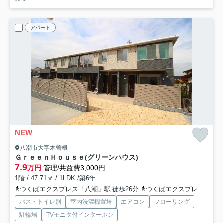
アパート
NEW
八潮市大字木曽根
ＧｒｅｅｎＨｏｕｓｅ(グリーンハウス)
7.9
万円
管理/共益費3,000円
1階 / 47.71㎡ / 1LDK /築6年
つくばエクスプレス「八潮」駅 徒歩26分
つくばエクスプレス「八潮」駅 バス19分 「木曽根」 停歩5分
バス・トイレ別
室内洗濯機置場
エアコン
フローリング
駐輪場
TVモニタ付インターホン