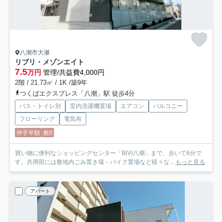
八潮市大瀬
リブリ・メゾンエイト
7.5
万円
管理/共益費4,000円
2階 / 21.73㎡ / 1K /築9年
つくばエクスプレス「八潮」駅 徒歩4分
バス・トイレ別
室内洗濯機置場
エアコン
バルコニー
フローリング
電気有
仲手半額
敷0
買い物に便利なショッピングセンター「BiVi八潮」まで、歩いて6分で
す。共用部には敷地内ごみ置き場・バイク置場など様々な...
もっと見る
アパート