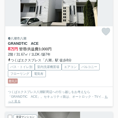
八潮市八潮
GRANDTIC ACE
8
万円
管理/共益費3,000円
2階 / 31.67㎡ / 1LDK /築7年
つくばエクスプレス「八潮」駅 徒歩8分
バス・トイレ別
室内洗濯機置場
エアコン
バルコニー
フローリング
電気有
敷礼0
つくばエクスプレス八潮駅周辺への引っ越しをお考えなら
「GRANDTIC ACE」。セキュリティ面は、オートロック・TVイ...
も
っと見る
賃貸マンション