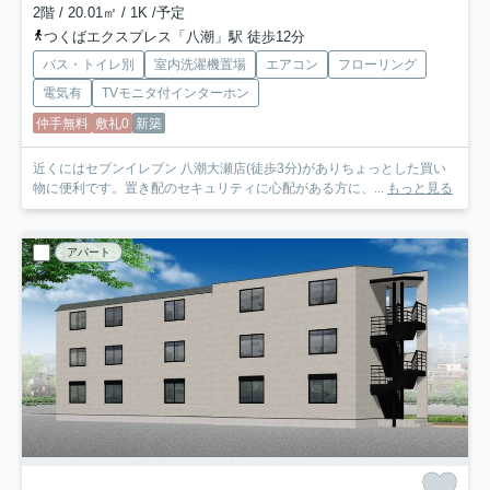
2階 / 20.01㎡ / 1K /予定
つくばエクスプレス「八潮」駅 徒歩12分
バス・トイレ別
室内洗濯機置場
エアコン
フローリング
電気有
TVモニタ付インターホン
仲手無料
敷礼0
新築
近くにはセブンイレブン 八潮大瀬店(徒歩3分)がありちょっとした買い
物に便利です。置き配のセキュリティに心配がある方に、...
もっと見る
アパート