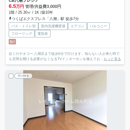
CB八潮プレシア
6.5
万円
管理/共益費3,000円
1階 / 25.30㎡ / 1K /築10年
つくばエクスプレス「八潮」駅 徒歩7分
バス・トイレ別
室内洗濯機置場
エアコン
バルコニー
フローリング
電気有
敷0
近くのヤオコー 八潮店まで徒歩6分で行けます。知らない人が来た時で
も玄関を開ける必要がなくなるTVインターホンを備えてお...
もっと見る
アパート