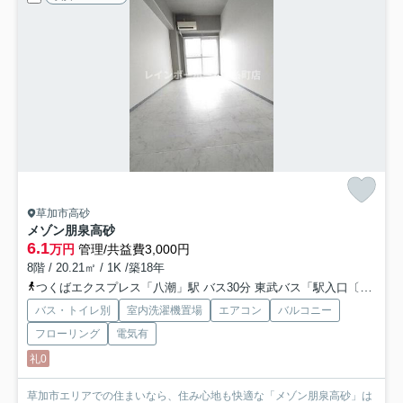
草加市高砂
メゾン朋泉高砂
6.1
万円
管理/共益費3,000円
8階 / 20.21㎡ / 1K /築18年
つくばエクスプレス「八潮」駅 バス30分 東武バス「駅入口〔草加駅東口〕」 停歩2分
バス・トイレ別
室内洗濯機置場
エアコン
バルコニー
フローリング
電気有
礼0
草加市エリアでの住まいなら、住み心地も快適な「メゾン朋泉高砂」は