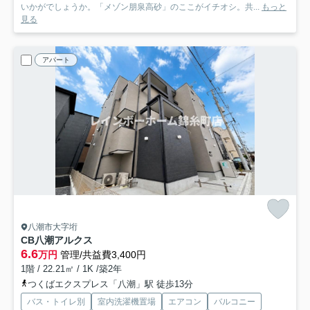
いかがでしょうか。「メゾン朋泉高砂」のここがイチオシ。共...
もっと
見る
アパート
八潮市大字垳
CB八潮アルクス
6.6
万円
管理/共益費3,400円
1階 / 22.21㎡ / 1K /築2年
つくばエクスプレス「八潮」駅 徒歩13分
バス・トイレ別
室内洗濯機置場
エアコン
バルコニー