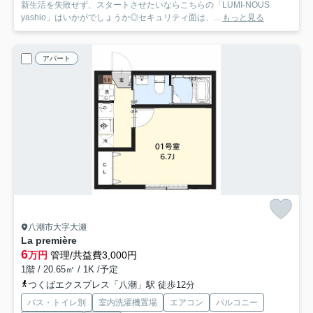
新生活を失敗せず、スタートさせたいならこちらの「LUMI-NOUS
yashio」はいかがでしょうか◎セキュリティ面は、...
もっと見る
アパート
八潮市大字大瀬
La première
6
万円
管理/共益費3,000円
1階 / 20.65㎡ / 1K /予定
つくばエクスプレス「八潮」駅 徒歩12分
バス・トイレ別
室内洗濯機置場
エアコン
バルコニー