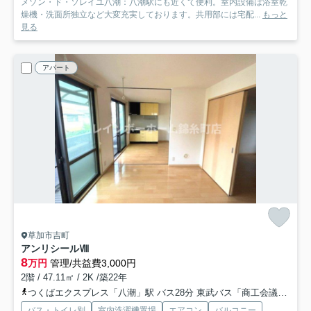
メゾン・ド・ソレイユ八潮：八潮駅にも近くて便利。室内設備は浴室乾
燥機・洗面所独立など大変充実しております。共用部には宅配...
もっと
見る
アパート
草加市吉町
アンリシールⅧ
8
万円
管理/共益費3,000円
2階 / 47.11㎡ / 2K /築22年
つくばエクスプレス「八潮」駅 バス28分 東武バス「商工会議所会館前」 停歩9分
バス・トイレ別
室内洗濯機置場
エアコン
バルコニー