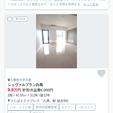
ーズボックスなど豊富なので、広々と空間を利用する...
もっと見る
アパート
八潮市大字大原
シュヴァルブラン白馬
9.6
万円
管理/共益費6,000円
2階 / 41.55㎡ / 1LDK /築12年
つくばエクスプレス「八潮」駅 徒歩9分
バス・トイレ別
室内洗濯機置場
エアコン
バルコニー