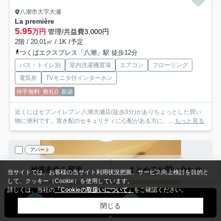
八潮市大字大瀬
La première
5.95
万円
管理/共益費3,000円
2階 / 20.01㎡ / 1K /予定
つくばエクスプレス「八潮」駅 徒歩12分
バス・トイレ別
室内洗濯機置場
エアコン
フローリング
電気有
TVモニタ付インターホン
仲手無料
敷礼0
新築
近くにはセブンイレブン 八潮大瀬店(徒歩3分)がありちょっとした買い
物に便利です。置き配のセキュリティに心配がある方に、...
もっと見る
アパート
検索条件を変更
まとめてお問い合わせ
当サイトでは、お客様の当サイト利用状況把握、サービス向上検討を目的と
して、クッキー（Cookie）を使用しています。
詳しくは、当社の
「Cookieの取扱いについて」
をご確認ください。
閉じる