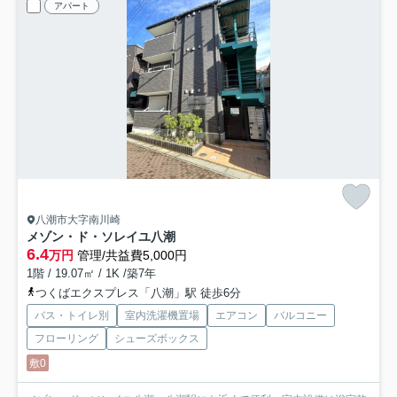
アパート
八潮市大字南川崎
メゾン・ド・ソレイユ八潮
6.4
万円
管理/共益費5,000円
1階 / 19.07㎡ / 1K /築7年
つくばエクスプレス「八潮」駅 徒歩6分
バス・トイレ別
室内洗濯機置場
エアコン
バルコニー
フローリング
シューズボックス
敷0