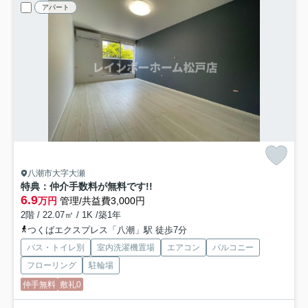
アパート
八潮市大字大瀬
特典：仲介手数料が無料です!!
6.9
万円
管理/共益費3,000円
2階 / 22.07㎡ / 1K /築1年
つくばエクスプレス「八潮」駅 徒歩7分
バス・トイレ別
室内洗濯機置場
エアコン
バルコニー
フローリング
駐輪場
仲手無料
敷礼0