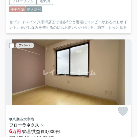
フローリング
電気有
仲手半額
即入居可
セブン-イレブン 八潮垳店まで徒歩6分と近場にコンビニがあるのもポイ
ント。身だしなみを整えるのにもお使いいただける、独立...
もっと見る
アパート
八潮市大字垳
フローラネクスト
6
万円
管理/共益費3,000円