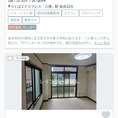
1階 / 20.10㎡ / 1K /築4年
つくばエクスプレス「八潮」駅 徒歩12分
バス・トイレ別
室内洗濯機置場
エアコン
フローリング
電気有
都市ガス
仲手無料
即入居可
徒歩40分の場所に足立区立中川東小学校があります。一人暮らしの方も
安心の、TVインターホン付き物件です。独立洗面台が付い...
もっと見る
アパート