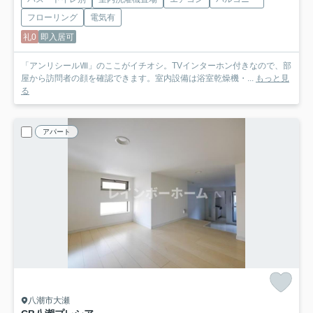
フローリング
電気有
礼0
即入居可
「アンリシールⅧ」のここがイチオシ。TVインターホン付きなので、部
屋から訪問者の顔を確認できます。室内設備は浴室乾燥機・...
もっと見
る
アパート
八潮市大瀬