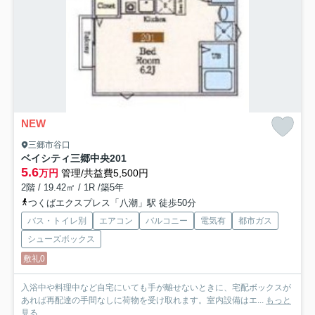
NEW
三郷市谷口
ベイシティ三郷中央
201
5.6
万円
管理/共益費5,500円
2階 / 19.42㎡ / 1R /築5年
つくばエクスプレス「八潮」駅 徒歩50分
バス・トイレ別
エアコン
バルコニー
電気有
都市ガス
シューズボックス
敷礼0
入浴中や料理中など自宅にいても手が離せないときに、宅配ボックスが
あれば再配達の手間なしに荷物を受け取れます。室内設備はエ...
もっと
見る