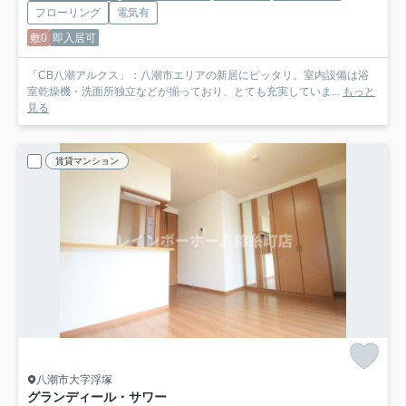
フローリング
電気有
敷0
即入居可
「CB八潮アルクス」：八潮市エリアの新居にピッタリ。室内設備は浴
室乾燥機・洗面所独立などが揃っており、とても充実していま...
もっと
見る
賃貸マンション
八潮市大字浮塚
グランディール・サワー