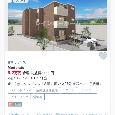
アパート
草加市手代
Moderato
9.2
万円
管理/共益費3,000円
2階 / 36.37㎡ / 1LDK /予定
つくばエクスプレス「八潮」駅 バス27分 東武バス「手代橋」 停歩4分
バス・トイレ別
室内洗濯機置場
エアコン
バルコニー
フローリング
電気有
敷0
新築
「Moderato」のここがイチオシ。収納はウォークインクロゼット・シュ