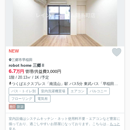
NEW
三郷市早稲田
robot home 三郷Ⅱ
6.7
万円
管理/共益費3,000円
1階 / 20.13㎡ / 1K /予定
つくばエクスプレス「南流山」駅 バス5分 東武バス「早稲田中央通り商店街」 停歩7分
バス・トイレ別
室内洗濯機置場
エアコン
バルコニー
フローリング
電気有
敷0
新築
室内設備はシステムキッチン・ネット使用料不要・エアコンなど豊富に
揃っており、過ごしやすいお部屋になっております。こちらは...
もっと
見る