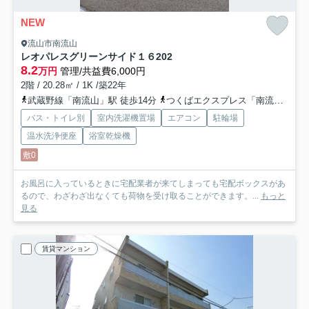
NEW
流山市南流山
レオパレスグリーンサイド１６
202
8.2
万円
管理/共益費6,000円
2階 / 20.28㎡ / 1K /築22年
武蔵野線「南流山」駅 徒歩14分
つくばエクスプレス「南流山」駅 徒歩15分
バス・トイレ別
室内洗濯機置場
エアコン
駐輪場
温水洗浄便座
浴室乾燥機
敷0
お風呂に入っているときに宅配業者が来てしまっても宅配ボックスがあ
るので、わざわざ出なくても荷物を受け取ることができます。...
もっと
見る
賃貸マンション