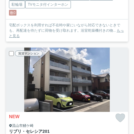
駐輪場
TVモニタ付インターホン
敷0
宅配ボックスを利用すれば不在時や家にいながら対応できないときで
も、再配達を待たずに荷物を受け取れます。浴室乾燥機付きの物...
もっ
と見る
賃貸マンション
NEW
流山市鰭ケ崎
リブリ・セレシア
201