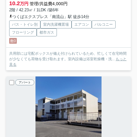
10.2
万円
管理/共益費4,000円
2階 / 42.23㎡ / 1LDK /築6年
つくばエクスプレス「南流山」駅 徒歩14分
バス・トイレ別
室内洗濯機置場
エアコン
バルコニー
フローリング
都市ガス
敷0
共用部には宅配ボックスが備え付けられているため、忙しくて在宅時間
が少なくても荷物を受け取れます。室内設備は浴室乾燥機・洗...
もっと
見る
アパート