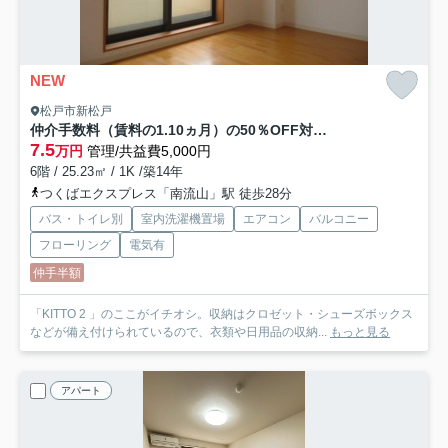
NEW
松戸市新松戸
仲介手数料（賃料の1.10ヵ月）の50％OFF対象物件！
7.5
万円
管理/共益費5,000円
6階 / 25.23㎡ / 1K /築14年
つくばエクスプレス「南流山」駅 徒歩28分
バス・トイレ別
室内洗濯機置場
エアコン
バルコニー
フローリング
電気有
仲手半額
「KITTO 2 」のここがイチオシ。収納はクロゼット・シューズボックス
などが備え付けられているので、衣類や日用品の収納...
もっと見る
アパート