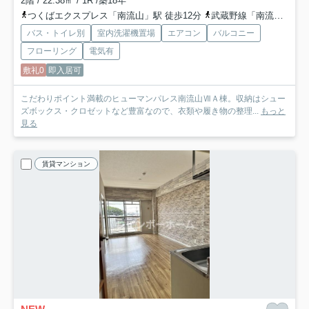
2階 / 22.38㎡ / 1R /築18年
つくばエクスプレス「南流山」駅 徒歩12分
武蔵野線「南流山」駅 徒歩12分
バス・トイレ別
室内洗濯機置場
エアコン
バルコニー
フローリング
電気有
敷礼0
即入居可
こだわりポイント満載のヒューマンパレス南流山ⅦＡ棟。収納はシュー
ズボックス・クロゼットなど豊富なので、衣類や履き物の整理...
もっと
見る
賃貸マンション