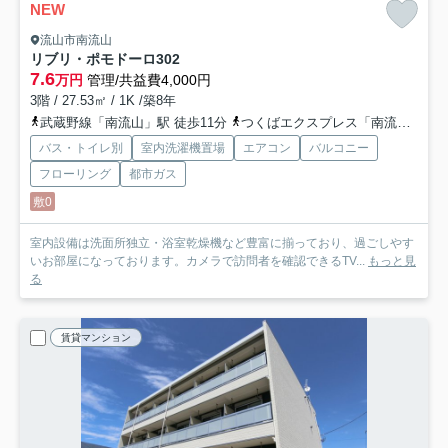
NEW
流山市南流山
リブリ・ポモドーロ
302
7.6
万円
管理/共益費4,000円
3階 / 27.53㎡ / 1K /築8年
武蔵野線「南流山」駅 徒歩11分
つくばエクスプレス「南流山」駅 徒歩11分
バス・トイレ別
室内洗濯機置場
エアコン
バルコニー
フローリング
都市ガス
敷0
室内設備は洗面所独立・浴室乾燥機など豊富に揃っており、過ごしやす
いお部屋になっております。カメラで訪問者を確認できるTV...
もっと見
る
賃貸マンション