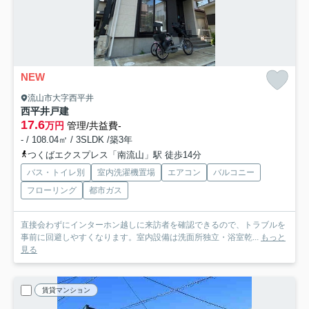
NEW
流山市大字西平井
西平井戸建
17.6
万円
管理/共益費-
- / 108.04㎡ / 3SLDK /築3年
つくばエクスプレス「南流山」駅 徒歩14分
バス・トイレ別
室内洗濯機置場
エアコン
バルコニー
フローリング
都市ガス
直接会わずにインターホン越しに来訪者を確認できるので、トラブルを
事前に回避しやすくなります。室内設備は洗面所独立・浴室乾...
もっと
見る
賃貸マンション