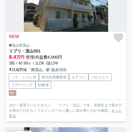
NEW
流山市流山
リブリ・流山
301
8.4
万円
管理/共益費4,000円
3階 / 40.99㎡ / 1LDK /築13年
武蔵野線「南流山」駅 徒歩15分
バス・トイレ別
室内洗濯機置場
エアコン
バルコニー
フローリング
駐輪場
敷0
ぜひ一度見ていただきたい、「リブリ・流山」です。玄関先まで覗き穴
を覗きに行かなくてもインターホン越しに誰が来たのかを確認...
もっと
見る