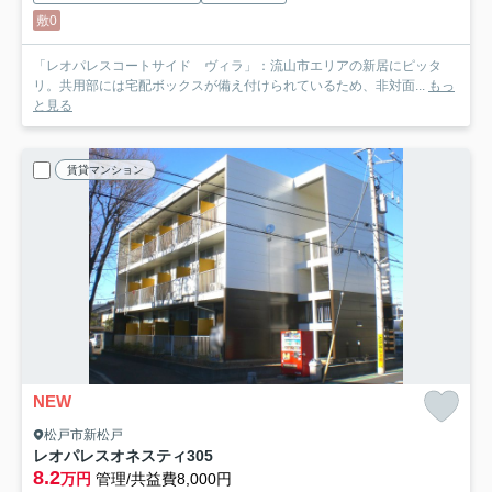
敷0
「レオパレスコートサイド ヴィラ」：流山市エリアの新居にピッタ
リ。共用部には宅配ボックスが備え付けられているため、非対面...
もっ
と見る
賃貸マンション
NEW
松戸市新松戸
レオパレスオネスティ
305
8.2
万円
管理/共益費8,000円