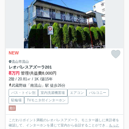
NEW
流山市流山
レオパレスアズーラ
201
8
万円
管理/共益費8,000円
2階 / 20.81㎡ / 1K /築15年
武蔵野線「南流山」駅 徒歩26分
バス・トイレ別
室内洗濯機置場
エアコン
バルコニー
駐輪場
TVモニタ付インターホン
敷0
こだわりポイント満載のレオパレスアズーラ。モニター越しに来訪者を
確認して、インターホンを通じて室内から会話することができ...
もっと