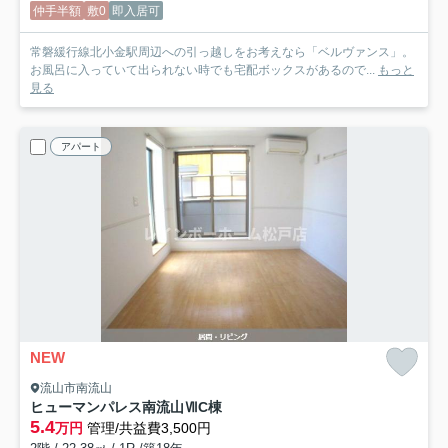
仲手半額
敷0
即入居可
常磐緩行線北小金駅周辺への引っ越しをお考えなら「ベルヴァンス」。
お風呂に入っていて出られない時でも宅配ボックスがあるので...
もっと
見る
アパート
NEW
流山市南流山
ヒューマンパレス南流山ⅦC棟
5.4
万円
管理/共益費3,500円