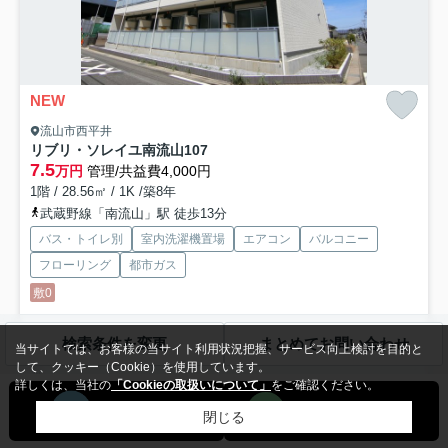
NEW
流山市西平井
リブリ・ソレイユ南流山
107
7.5
万円
管理/共益費4,000円
1階 / 28.56㎡ / 1K /築8年
武蔵野線「南流山」駅 徒歩13分
バス・トイレ別
室内洗濯機置場
エアコン
バルコニー
フローリング
都市ガス
敷0
宅配ボックスがあるので家に不在の場合でも、最短の時間で荷物を受け
検索条件を変更
まとめてお問い合わせ
当サイトでは、お客様の当サイト利用状況把握、サービス向上検討を目的と
取ることができます。訪問者をカメラで確認できるTVインタ...
もっと見
して、クッキー（Cookie）を使用しています。
る
詳しくは、当社の
「Cookieの取扱いについて」
をご確認ください。
閉じる
一戸建て