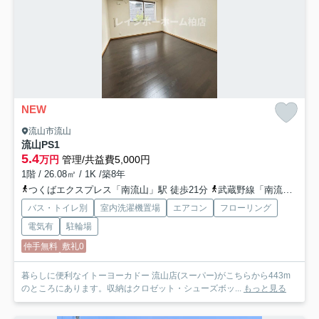
NEW
流山市流山
流山PS1
5.4
万円
管理/共益費5,000円
1階 / 26.08㎡ / 1K /築8年
つくばエクスプレス「南流山」駅 徒歩21分
武蔵野線「南流山」駅 徒歩21分
バス・トイレ別
室内洗濯機置場
エアコン
フローリング
電気有
駐輪場
仲手無料
敷礼0
暮らしに便利なイトーヨーカドー 流山店(スーパー)がこちらから443m
のところにあります。収納はクロゼット・シューズボッ...
もっと見る