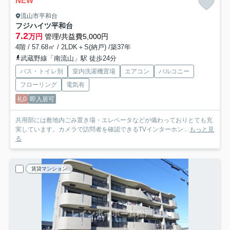
NEW
流山市平和台
フジハイツ平和台
7.2
万円
管理/共益費5,000円
4階 / 57.68㎡ / 2LDK＋S(納戸) /築37年
武蔵野線「南流山」駅 徒歩24分
バス・トイレ別
室内洗濯機置場
エアコン
バルコニー
フローリング
電気有
礼0
即入居可
共用部には敷地内ごみ置き場・エレベータなどが備わっておりとても充
実しています。カメラで訪問者を確認できるTVインターホン...
もっと見
る
賃貸マンション