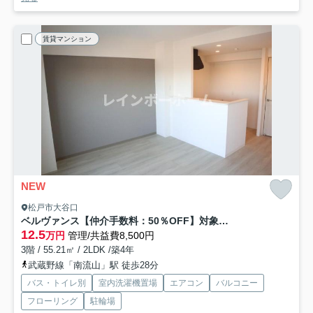
賃貸マンション
NEW
松戸市大谷口
ベルヴァンス【仲介手数料：50％OFF】対象物件！
12.5
万円
管理/共益費8,500円
3階 / 55.21㎡ / 2LDK /築4年
武蔵野線「南流山」駅 徒歩28分
バス・トイレ別
室内洗濯機置場
エアコン
バルコニー
フローリング
駐輪場