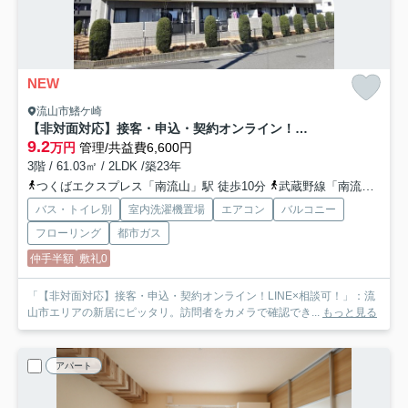
NEW
流山市鰭ケ崎
【非対面対応】接客・申込・契約オンライン！LINE×相談可！
9.2
万円
管理/共益費6,600円
3階 / 61.03㎡ / 2LDK /築23年
つくばエクスプレス「南流山」駅 徒歩10分
武蔵野線「南流山」駅 徒歩10分
バス・トイレ別
室内洗濯機置場
エアコン
バルコニー
フローリング
都市ガス
仲手半額
敷礼0
「【非対面対応】接客・申込・契約オンライン！LINE×相談可！」：流
山市エリアの新居にピッタリ。訪問者をカメラで確認でき...
もっと見る
アパート