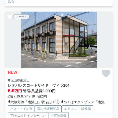
見る
アパート
NEW
流山市南流山
レオパレスコートサイド ヴィラ
204
6.9
万円
管理/共益費6,000円
2階 / 19.87㎡ / 1K /築20年
武蔵野線「南流山」駅 徒歩13分
つくばエクスプレス「南流山」駅 徒歩14分
バス・トイレ別
室内洗濯機置場
エアコン
駐輪場
TVモニタ付インターホン
浴室乾燥機