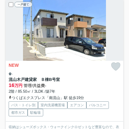
一戸建て
NEW
-
流山木戸建貸家 Ｂ棟
B号室
16
万円
管理/共益費-
2階 / 85.50㎡ / 3LDK /築7年
つくばエクスプレス「南流山」駅 徒歩19分
バス・トイレ別
室内洗濯機置場
エアコン
バルコニー
都市ガス
駐輪場
収納はシューズボックス・ウォークインクロゼットなど豊富なので、衣