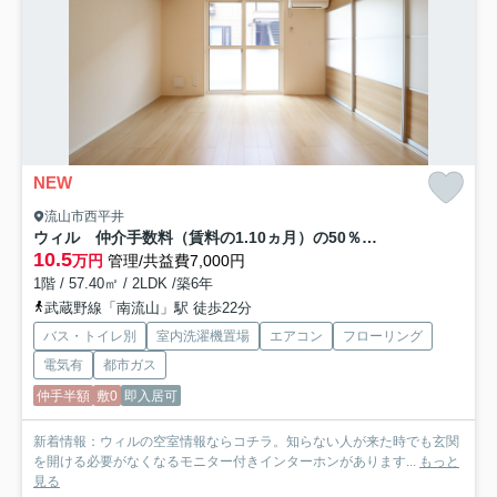
NEW
流山市西平井
ウィル 仲介手数料（賃料の1.10ヵ月）の50％OFF対象物件！
10.5
万円
管理/共益費7,000円
1階 / 57.40㎡ / 2LDK /築6年
武蔵野線「南流山」駅 徒歩22分
バス・トイレ別
室内洗濯機置場
エアコン
フローリング
電気有
都市ガス
仲手半額
敷0
即入居可
新着情報：ウィルの空室情報ならコチラ。知らない人が来た時でも玄関
を開ける必要がなくなるモニター付きインターホンがあります...
もっと
見る