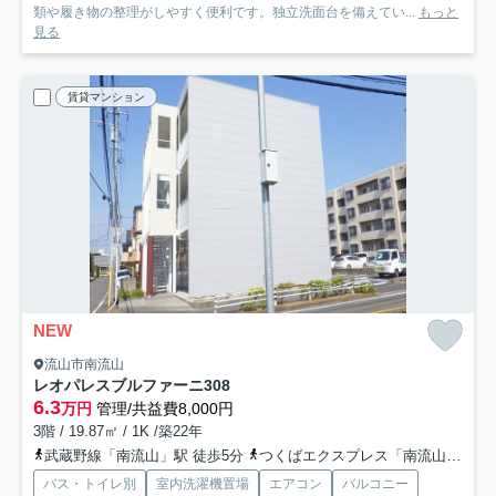
類や履き物の整理がしやすく便利です。独立洗面台を備えてい...
もっと
見る
賃貸マンション
NEW
流山市南流山
レオパレスブルファーニ
308
6.3
万円
管理/共益費8,000円
3階 / 19.87㎡ / 1K /築22年
武蔵野線「南流山」駅 徒歩5分
つくばエクスプレス「南流山」駅 徒歩6分
バス・トイレ別
室内洗濯機置場
エアコン
バルコニー