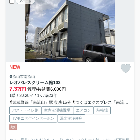
アパート
NEW
流山市南流山
レオパレスクリーム館
103
7.3
万円
管理/共益費6,000円
1階 / 20.28㎡ / 1K /築23年
武蔵野線「南流山」駅 徒歩16分
つくばエクスプレス「南流山」駅 徒歩15分
バス・トイレ別
室内洗濯機置場
エアコン
駐輪場
TVモニタ付インターホン
温水洗浄便座
敷0