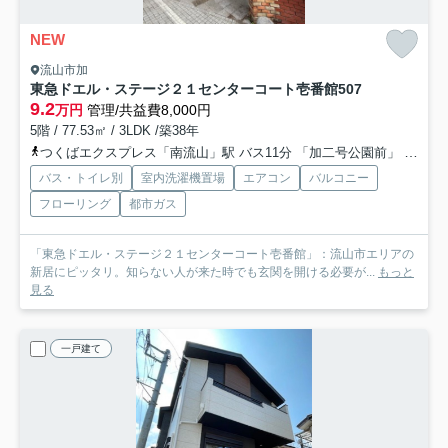
NEW
流山市加
東急ドエル・ステージ２１センターコート壱番館
507
9.2
万円
管理/共益費8,000円
5階 / 77.53㎡ / 3LDK /築38年
つくばエクスプレス「南流山」駅 バス11分 「加二号公園前」 停歩2分
バス・トイレ別
室内洗濯機置場
エアコン
バルコニー
フローリング
都市ガス
「東急ドエル・ステージ２１センターコート壱番館」：流山市エリアの
新居にピッタリ。知らない人が来た時でも玄関を開ける必要が...
もっと
見る
一戸建て