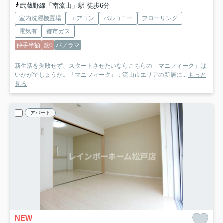
武蔵野線「南流山」駅 徒歩6分
室内洗濯機置場
エアコン
バルコニー
フローリング
電気有
都市ガス
仲手半額
敷0
パノラマ
新生活を失敗せず、スタートさせたいならこちらの「マニフィーク」は
いかがでしょうか。「マニフィーク」：流山市エリアの新居に...
もっと
見る
アパート
NEW