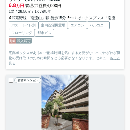
6.8
万円
管理/共益費4,000円
1階 / 28.56㎡ / 1K /築8年
武蔵野線「南流山」駅 徒歩15分
つくばエクスプレス「南流山」駅 徒歩15分
バス・トイレ別
室内洗濯機置場
エアコン
バルコニー
フローリング
都市ガス
敷0
即入居可
宅配ボックスがあるので配達時間を気にする必要がないのでわざわざ荷
物の受け取りのために時間をとる必要がなくなります。セキュ...
もっと
見る
賃貸マンション