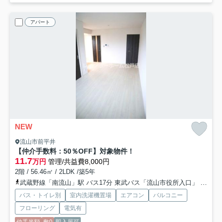
アパート
NEW
流山市前平井
【仲介手数料：50％OFF】対象物件！
11.7
万円
管理/共益費8,000円
2階 / 56.46㎡ / 2LDK /築5年
武蔵野線「南流山」駅 バス17分 東武バス「流山市役所入口」 停歩13分
バス・トイレ別
室内洗濯機置場
エアコン
バルコニー
フローリング
電気有
仲手半額
敷0
即入居可