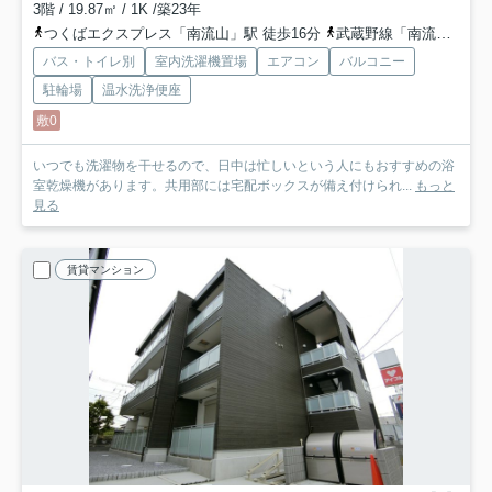
3階 / 19.87㎡ / 1K /築23年
つくばエクスプレス「南流山」駅 徒歩16分
武蔵野線「南流山」駅 徒歩16分
バス・トイレ別
室内洗濯機置場
エアコン
バルコニー
駐輪場
温水洗浄便座
敷0
いつでも洗濯物を干せるので、日中は忙しいという人にもおすすめの浴
室乾燥機があります。共用部には宅配ボックスが備え付けられ...
もっと
見る
賃貸マンション