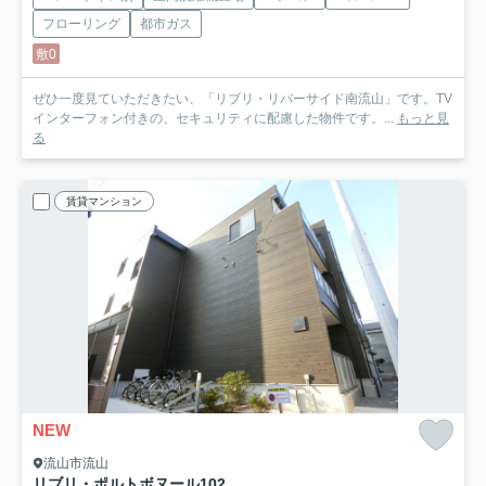
フローリング
都市ガス
敷0
ぜひ一度見ていただきたい、「リブリ・リバーサイド南流山」です。TV
インターフォン付きの、セキュリティに配慮した物件です。...
もっと見
る
賃貸マンション
NEW
流山市流山
リブリ・ポルトボヌール
102