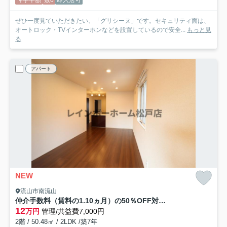
ぜひ一度見ていただきたい、「グリシーヌ」です。セキュリティ面は、
オートロック・TVインターホンなどを設置しているので安全...
もっと見
る
アパート
NEW
流山市南流山
仲介手数料（賃料の1.10ヵ月）の50％OFF対象物件！
12
万円
管理/共益費7,000円
2階 / 50.48㎡ / 2LDK /築7年