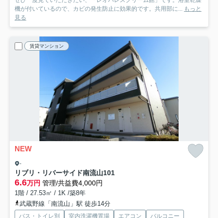
ぜひ一度見ていただきたい、「レオパレスクリーム館」です。浴室乾燥
機が付いているので、カビの発生防止に効果的です。共用部に...
もっと
見る
賃貸マンション
NEW
-
リブリ・リバーサイド南流山
101
6.6
万円
管理/共益費4,000円
1階 / 27.53㎡ / 1K /築8年
武蔵野線「南流山」駅 徒歩14分
バス・トイレ別
室内洗濯機置場
エアコン
バルコニー