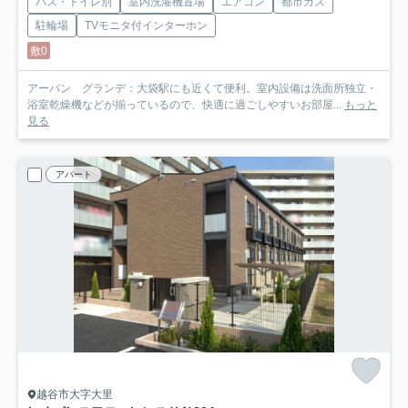
バス・トイレ別
室内洗濯機置場
エアコン
都市ガス
駐輪場
TVモニタ付インターホン
敷0
アーバン グランデ：大袋駅にも近くて便利。室内設備は洗面所独立・
浴室乾燥機などが揃っているので、快適に過ごしやすいお部屋...
もっと
見る
アパート
越谷市大字大里