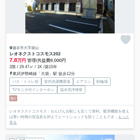
越谷市大字袋山
レオネクストコスモス
202
7.8
万円
管理/共益費8,000円
2階 / 29.47㎡ / 1K /築15年
東武伊勢崎線「大袋」駅 徒歩12分
バス・トイレ別
室内洗濯機置場
エアコン
駐輪場
TVモニタ付インターホン
温水洗浄便座
敷0
レオネクストコスモス：せんげん台駅にも近くて便利。暖房機能を使え
ば寒い時期の室温差を抑えてヒートショックを防ぐこともでき...
もっと
見る