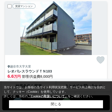
賃貸マンション
越谷市大字大里
レオパレスラウンドＴＮ
103
6.6
万円
管理/共益費8,000円
1階 / 20.81㎡ / 1K /築17年
検索条件を変更
まとめてお問い合わせ
東武伊勢崎線「大袋」駅 徒歩15分
当サイトでは、お客様の当サイト利用状況把握、サービス向上検討を目的と
して、クッキー（Cookie）を使用しています。
バス・トイレ別
室内洗濯機置場
エアコン
バルコニー
詳しくは、当社の
「Cookieの取扱いについて」
をご確認ください。
駐輪場
TVモニタ付インターホン
閉じる
敷0
即入居可