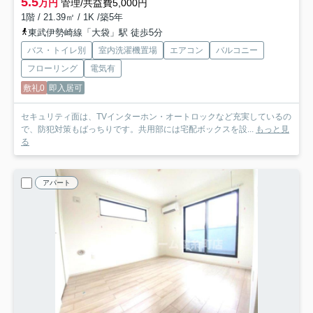
5.5
万円
管理/共益費5,000円
1階 / 21.39㎡ / 1K /築5年
東武伊勢崎線「大袋」駅 徒歩5分
バス・トイレ別
室内洗濯機置場
エアコン
バルコニー
フローリング
電気有
敷礼0
即入居可
セキュリティ面は、TVインターホン・オートロックなど充実しているの
で、防犯対策もばっちりです。共用部には宅配ボックスを設...
もっと見
る
アパート