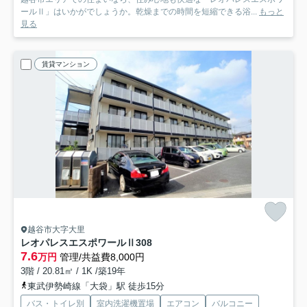
ールⅡ」はいかがでしょうか。乾燥までの時間を短縮できる浴...
もっと
見る
賃貸マンション
越谷市大字大里
レオパレスエスポワールⅡ
308
7.6
万円
管理/共益費8,000円
3階 / 20.81㎡ / 1K /築19年
東武伊勢崎線「大袋」駅 徒歩15分
バス・トイレ別
室内洗濯機置場
エアコン
バルコニー