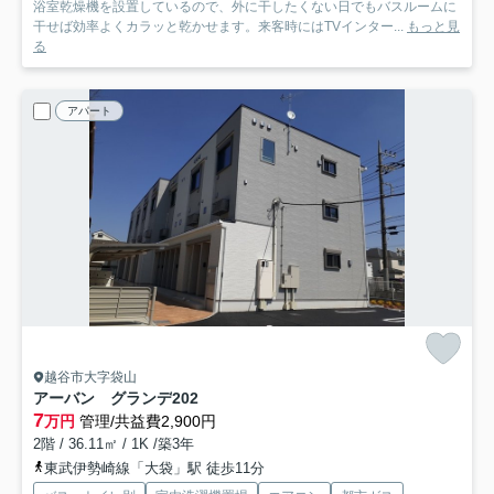
浴室乾燥機を設置しているので、外に干したくない日でもバスルームに
干せば効率よくカラッと乾かせます。来客時にはTVインター...
もっと見
る
アパート
越谷市大字袋山
アーバン グランデ
202
7
万円
管理/共益費2,900円
2階 / 36.11㎡ / 1K /築3年
東武伊勢崎線「大袋」駅 徒歩11分