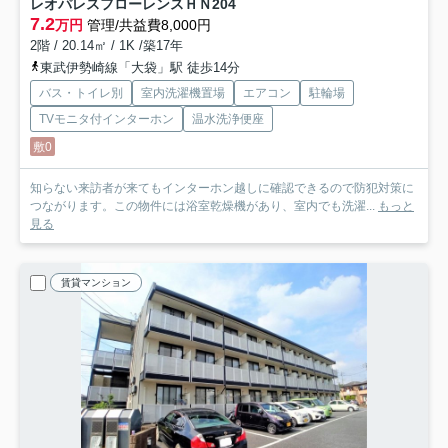
レオパレスフローレンスＨＮ
204
7.2
万円
管理/共益費8,000円
2階 / 20.14㎡ / 1K /築17年
東武伊勢崎線「大袋」駅 徒歩14分
バス・トイレ別
室内洗濯機置場
エアコン
駐輪場
TVモニタ付インターホン
温水洗浄便座
敷0
知らない来訪者が来てもインターホン越しに確認できるので防犯対策に
つながります。この物件には浴室乾燥機があり、室内でも洗濯...
もっと
見る
賃貸マンション