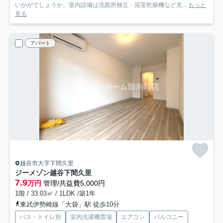
いかがでしょうか。室内設備は洗面所独立・浴室乾燥機など充...
もっと
見る
アパート
越谷市大字下間久里
ジーメゾン越谷下間久里
7.9
万円
管理/共益費5,000円
1階 / 33.03㎡ / 1LDK /築1年
東武伊勢崎線「大袋」駅 徒歩10分
バス・トイレ別
室内洗濯機置場
エアコン
バルコニー