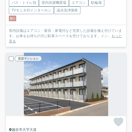
バス・トイレ別
室内洗濯機置場
エアコン
駐輪場
TVモニタ付インターホン
温水洗浄便座
敷0
室内設備はエアコン・家具・家電付など充実した設備を備え付けていま
す。お車をお持ちの方に駐車スペースを空けております。イン...
もっと
見る
賃貸マンション
越谷市大字大道