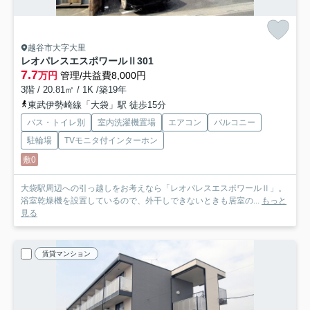
越谷市大字大里
レオパレスエスポワールⅡ
301
7.7
万円
管理/共益費8,000円
3階 / 20.81㎡ / 1K /築19年
東武伊勢崎線「大袋」駅 徒歩15分
バス・トイレ別
室内洗濯機置場
エアコン
バルコニー
駐輪場
TVモニタ付インターホン
敷0
大袋駅周辺への引っ越しをお考えなら「レオパレスエスポワールⅡ」。
浴室乾燥機を設置しているので、外干しできないときも居室の...
もっと
見る
賃貸マンション