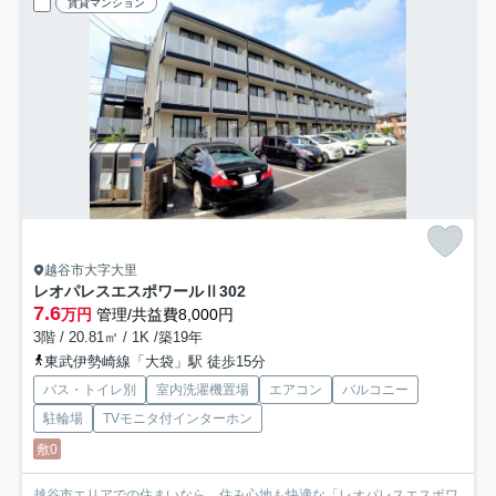
賃貸マンション
越谷市大字大里
レオパレスエスポワールⅡ
302
7.6
万円
管理/共益費8,000円
3階 / 20.81㎡ / 1K /築19年
東武伊勢崎線「大袋」駅 徒歩15分
バス・トイレ別
室内洗濯機置場
エアコン
バルコニー
駐輪場
TVモニタ付インターホン
敷0
越谷市エリアでの住まいなら、住み心地も快適な「レオパレスエスポワ