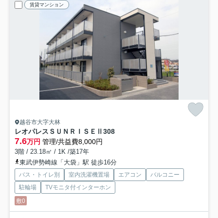
賃貸マンション
越谷市大字大林
レオパレスＳＵＮＲＩＳＥⅡ
308
7.6
万円
管理/共益費8,000円
3階 / 23.18㎡ / 1K /築17年
東武伊勢崎線「大袋」駅 徒歩16分
バス・トイレ別
室内洗濯機置場
エアコン
バルコニー
駐輪場
TVモニタ付インターホン
敷0