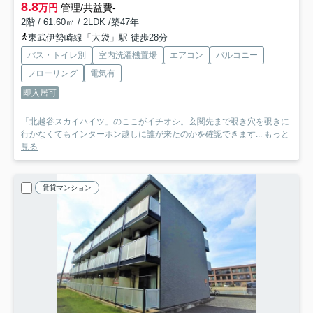
8.8
万円
管理/共益費-
2階 / 61.60㎡ / 2LDK /築47年
東武伊勢崎線「大袋」駅 徒歩28分
バス・トイレ別
室内洗濯機置場
エアコン
バルコニー
フローリング
電気有
即入居可
「北越谷スカイハイツ」のここがイチオシ。玄関先まで覗き穴を覗きに
行かなくてもインターホン越しに誰が来たのかを確認できます...
もっと
見る
賃貸マンション