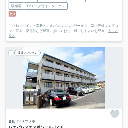
駐輪場
TVモニタ付インターホン
敷0
こだわりポイント満載のレオパレスエスポワールⅡ。室内設備はエアコ
ン・家具・家電付など豊富に揃っており、過ごしやすいお部屋...
もっと
見る
賃貸マンション
越谷市大字大里
レオパレスエスポワールⅡ
210