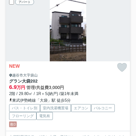
アパート
NEW
越谷市大字袋山
グラン大袋
202
6.9
万円
管理/共益費3,000円
2階 / 29.80㎡ / 1R＋S(納戸) /築1年未満
東武伊勢崎線「大袋」駅 徒歩5分
バス・トイレ別
室内洗濯機置場
エアコン
バルコニー
フローリング
電気有
敷0