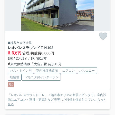
越谷市大字大里
レオパレスラウンドＴＮ
102
6.6
万円
管理/共益費8,000円
1階 / 20.81㎡ / 1K /築17年
東武伊勢崎線「大袋」駅 徒歩15分
バス・トイレ別
室内洗濯機置場
エアコン
バルコニー
駐輪場
TVモニタ付インターホン
敷0
「レオパレスラウンドＴＮ」：越谷市エリアの新居にピッタリ。室内設
備はエアコン・家具・家電付など充実した設備を備え付けてい...
もっと
見る