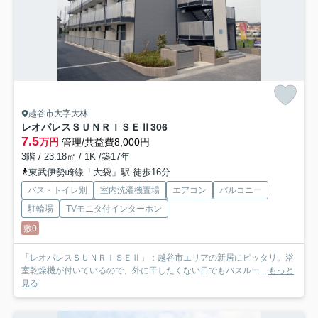
越谷市大字大林
レオパレスＳＵＮＲＩＳＥⅡ
306
7.5
万円
管理/共益費8,000円
3階 / 23.18㎡ / 1K /築17年
東武伊勢崎線「大袋」駅 徒歩16分
バス・トイレ別
室内洗濯機置場
エアコン
バルコニー
駐輪場
TVモニタ付インターホン
敷0
「レオパレスＳＵＮＲＩＳＥⅡ」：越谷市エリアの新居にピッタリ。浴
室乾燥機が付いているので、外に干したくない日でもバスルー...
もっと
見る