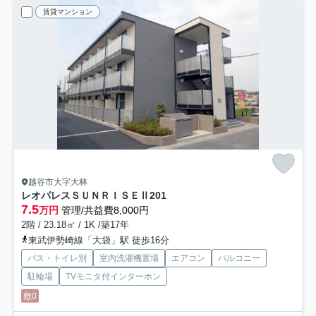
賃貸マンション
越谷市大字大林
レオパレスＳＵＮＲＩＳＥⅡ
201
7.5
万円
管理/共益費8,000円
2階 / 23.18㎡ / 1K /築17年
東武伊勢崎線「大袋」駅 徒歩16分
バス・トイレ別
室内洗濯機置場
エアコン
バルコニー
駐輪場
TVモニタ付インターホン
敷0