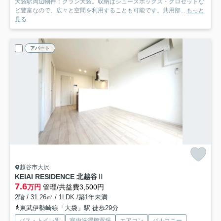
大袋駅周辺物件：グラン大袋。収納はシューズボックス・クロゼットな
ど豊富なので、広々と空間を利用することも可能です。共用部...
もっと
見る
アパート
越谷市大沢
KEIAI RESIDENCE 北越谷Ⅱ
7.6
万円
管理/共益費3,500円
2階 / 31.26㎡ / 1LDK /築1年未満
東武伊勢崎線「大袋」駅 徒歩29分
バス・トイレ別
室内洗濯機置場
エアコン
バルコニー