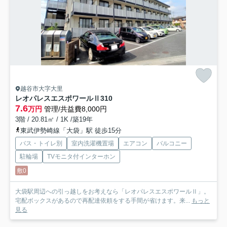
越谷市大字大里
レオパレスエスポワールⅡ
310
7.6
万円
管理/共益費8,000円
3階 / 20.81㎡ / 1K /築19年
東武伊勢崎線「大袋」駅 徒歩15分
バス・トイレ別
室内洗濯機置場
エアコン
バルコニー
駐輪場
TVモニタ付インターホン
敷0
大袋駅周辺への引っ越しをお考えなら「レオパレスエスポワールⅡ」。
宅配ボックスがあるので再配達依頼をする手間が省けます。来...
もっと
見る