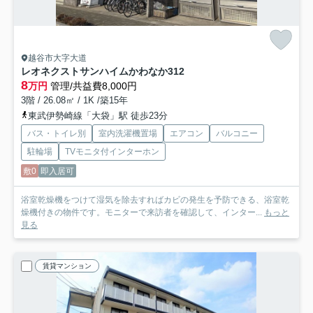
越谷市大字大道
レオネクストサンハイムかわなか
312
8
万円
管理/共益費8,000円
3階 / 26.08㎡ / 1K /築15年
東武伊勢崎線「大袋」駅 徒歩23分
バス・トイレ別
室内洗濯機置場
エアコン
バルコニー
駐輪場
TVモニタ付インターホン
敷0
即入居可
浴室乾燥機をつけて湿気を除去すればカビの発生を予防できる、浴室乾
燥機付きの物件です。モニターで来訪者を確認して、インター...
もっと
見る
賃貸マンション