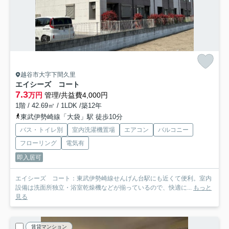
越谷市大字下間久里
エイシーズ コート
7.3
万円
管理/共益費4,000円
1階 / 42.69㎡ / 1LDK /築12年
東武伊勢崎線「大袋」駅 徒歩10分
バス・トイレ別
室内洗濯機置場
エアコン
バルコニー
フローリング
電気有
即入居可
エイシーズ コート：東武伊勢崎線せんげん台駅にも近くて便利。室内
設備は洗面所独立・浴室乾燥機などが揃っているので、快適に...
もっと
見る
賃貸マンション