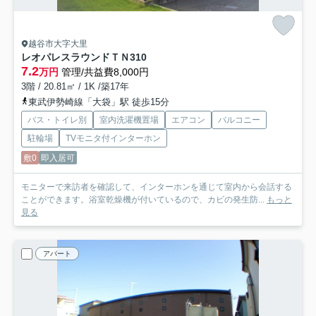
越谷市大字大里
レオパレスラウンドＴＮ
310
7.2
万円
管理/共益費8,000円
3階 / 20.81㎡ / 1K /築17年
東武伊勢崎線「大袋」駅 徒歩15分
バス・トイレ別
室内洗濯機置場
エアコン
バルコニー
駐輪場
TVモニタ付インターホン
敷0
即入居可
モニターで来訪者を確認して、インターホンを通じて室内から会話する
ことができます。浴室乾燥機が付いているので、カビの発生防...
もっと
見る
アパート