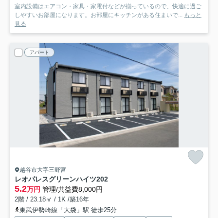
室内設備はエアコン・家具・家電付などが揃っているので、快適に過ご
しやすいお部屋になります。お部屋にキッチンがある住まいで...
もっと
見る
アパート
越谷市大字三野宮
レオパレスグリーンハイツ
202
5.2
万円
管理/共益費8,000円
2階 / 23.18㎡ / 1K /築16年
東武伊勢崎線「大袋」駅 徒歩25分