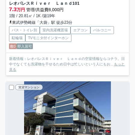
レオパレスＲｉｖｅｒ Ｌａｎｄ
101
7.3
万円
管理/共益費8,000円
1階 / 20.81㎡ / 1K /築19年
東武伊勢崎線「大袋」駅 徒歩23分
バス・トイレ別
室内洗濯機置場
エアコン
バルコニー
駐輪場
TVモニタ付インターホン
敷0
即入居可
新着情報：レオパレスＲｉｖｅｒ Ｌａｎｄの空室情報ならコチラ。日
中でなくても洗濯物を干せるため日中は忙しいという人にもお...
もっと
見る
賃貸マンション