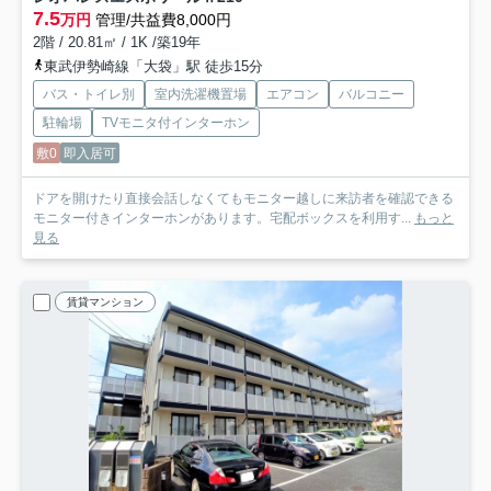
7.5
万円
管理/共益費8,000円
2階 / 20.81㎡ / 1K /築19年
東武伊勢崎線「大袋」駅 徒歩15分
バス・トイレ別
室内洗濯機置場
エアコン
バルコニー
駐輪場
TVモニタ付インターホン
敷0
即入居可
ドアを開けたり直接会話しなくてもモニター越しに来訪者を確認できる
モニター付きインターホンがあります。宅配ボックスを利用す...
もっと
見る
賃貸マンション