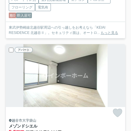
フローリング
電気有
敷0
即入居可
東武伊勢崎線北越谷駅周辺への引っ越しをお考えなら「KEIAI
RESIDENCE 北越谷Ⅱ」。セキュリティ面は、オートロ...
もっと見る
アパート
越谷市大字袋山
メゾンドシエル