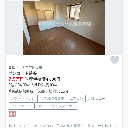
越谷市大字下間久里
サンコート越谷
7.9
万円
管理/共益費4,000円
2階 / 54.00㎡ / 2LDK /築16年
東武伊勢崎線「大袋」駅 徒歩15分
バス・トイレ別
室内洗濯機置場
エアコン
バルコニー
フローリング
TVモニタ付インターホン
礼0
越谷市エリアでの住まいなら、住み心地も快適な「サンコート越谷」は