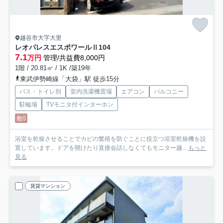
越谷市大字大里
レオパレスエスポワールⅡ
104
7.1
万円
管理/共益費8,000円
1階 / 20.81㎡ / 1K /築19年
東武伊勢崎線「大袋」駅 徒歩15分
バス・トイレ別
室内洗濯機置場
エアコン
バルコニー
駐輪場
TVモニタ付インターホン
敷0
浴室を乾燥させることでカビの繁殖を防ぐことに役立つ浴室乾燥機を設
置しています。ドアを開けたり直接会話しなくてもモニター越...
もっと
見る
賃貸マンション