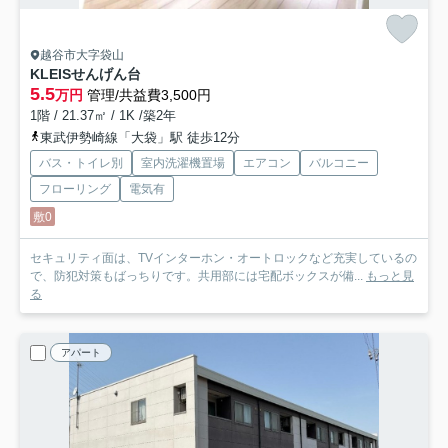
越谷市大字袋山
KLEISせんげん台
5.5
万円
管理/共益費3,500円
1階 / 21.37㎡ / 1K /築2年
東武伊勢崎線「大袋」駅 徒歩12分
バス・トイレ別
室内洗濯機置場
エアコン
バルコニー
フローリング
電気有
敷0
セキュリティ面は、TVインターホン・オートロックなど充実しているの
で、防犯対策もばっちりです。共用部には宅配ボックスが備...
もっと見
る
アパート