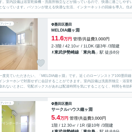
す。室内設備は浴室乾燥機・洗面所独立などが揃っているので、快適に過ごしやす
となっています。パソコンが使える快適な生活、インターネットの回線を導入。住みや
アパート
墨田区
墨田
MELDIA鐘ヶ淵
11.6
万円
管理/共益費3,000円
2-3階 / 42.10㎡ / 1LDK /築3年 /3階建
東武伊勢崎線
「
東向島
」駅 徒歩8分
一度見ていただきたい、「MELDIA鐘ヶ淵」です。近くのローソンストア100墨田
インターホンで対面せずに会話することができます。室内設備は洗面所独立・浴室
取れないときに、宅配ボックスがあれば配達時間を気にすることなく、時間を有効利用
アパート
墨田区
墨田
サークルハウス鐘ヶ淵
5.4
万円
管理/共益費3,000円
1階 / 12.30㎡ / 1R /築10年 /3階建
東武伊勢崎線
「
東向島
」駅 徒歩8分