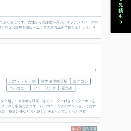
しており安心です。女性からの評価が高い、キッチンスぺースの
魅力的なお部屋を墨田区エリアの東向島近で探しましょう。き
バス・トイレ別
室内洗濯機置場
エアコン
バルコニー
フローリング
電気有
ニター越しに来訪者を確認できるモニター付きインターホンを
てスッキリ収納できます。バルコニー付きのマンションでおす
勤、単身赴任などお引越しが決まった方...
もっと見る
敷礼0
即入居可