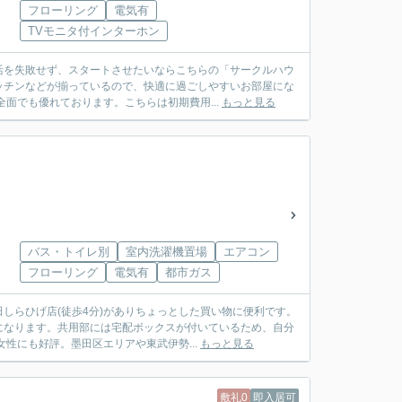
フローリング
電気有
TVモニタ付インターホン
活を失敗せず、スタートさせたいならこちらの「サークルハウ
ッチンなどが揃っているので、快適に過ごしやすいお部屋にな
面でも優れております。こちらは初期費用...
もっと見る
バス・トイレ別
室内洗濯機置場
エアコン
フローリング
電気有
都市ガス
しらひげ店(徒歩4分)がありちょっとした買い物に便利です。
になります。共用部には宅配ボックスが付いているため、自分
性にも好評。墨田区エリアや東武伊勢...
もっと見る
敷礼0
即入居可