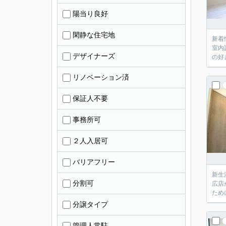
陽当り良好
閑静な住宅地
新着
室内
デザイナーズ
の好
リノベーション済
保証人不要
事務所可
２人入居可
バリアフリー
新生
分割可
広店
ため
分譲タイプ
管理人常駐