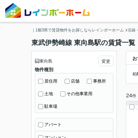
｜1都3県で賃貸物件をお探しならレインボーホーム
沿線
東武伊勢崎線 東向島駅の賃貸一覧
お
東向島
変更
物件種別
柏
居住用
店舗
事務所
土地
その他事業用
24
件
駐車場
アパート
マンション