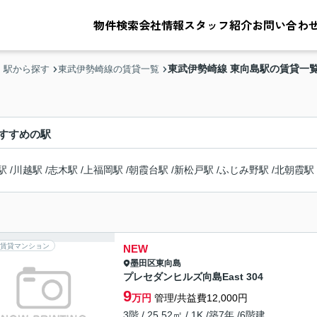
物件検索
会社情報
スタッフ紹介
お問い合わ
東武伊勢崎線 東向島駅の賃貸一
・駅から探す
東武伊勢崎線の賃貸一覧
すすめの駅
駅
/
川越駅
/
志木駅
/
上福岡駅
/
朝霞台駅
/
新松戸駅
/
ふじみ野駅
/
北朝霞駅
賃貸マンション
NEW
墨田区
東向島
プレセダンヒルズ向島East 304
9
万円
管理/共益費12,000円
3階 / 25.52㎡ / 1K /築7年 /6階建