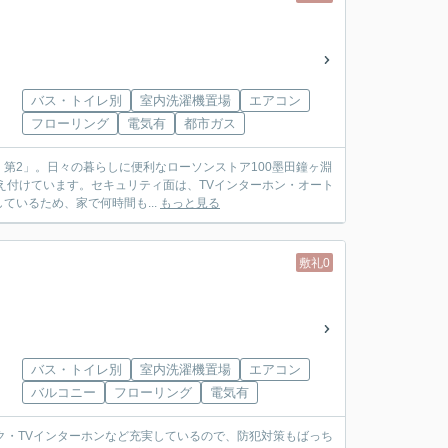
バス・トイレ別
室内洗濯機置場
エアコン
フローリング
電気有
都市ガス
 第2」。日々の暮らしに便利なローソンストア100墨田鐘ヶ淵
備え付けています。セキュリティ面は、TVインターホン・オート
いるため、家で何時間も...
もっと見る
敷礼0
バス・トイレ別
室内洗濯機置場
エアコン
バルコニー
フローリング
電気有
ク・TVインターホンなど充実しているので、防犯対策もばっち