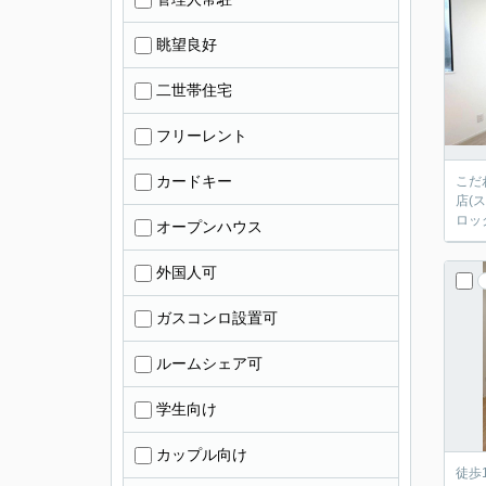
眺望良好
二世帯住宅
フリーレント
カードキー
こだ
店(
ロッ
オープンハウス
外国人可
ガスコンロ設置可
ルームシェア可
学生向け
カップル向け
徒歩