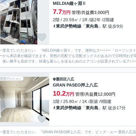
MELDIA鐘ヶ淵Ⅱ
7.7
万円
管理/共益費3,000円
2階 / 20.59㎡ / 1R /築2年 /2階建
東武伊勢崎線
「
東向島
」駅 徒歩9分
一度見ていただきたい、「MELDIA鐘ヶ淵Ⅱ」です。便利なスーパー「ローソンストア
ーから来訪者が確認できます。突然の宅配でも宅配ボックスがあるので日時問わず
、使い勝手も良好です。快適な暮らしを送るためのエアコンが設置されているアパート
賃貸マンション
墨田区
八広
GRAN PASEO押上八広
10.2
万円
管理/共益費12,000円
1階 / 25.80㎡ / 1K /新築 /9階建
東武伊勢崎線
「
東向島
」駅 徒歩17分
一度見ていただきたい、「GRAN PASEO押上八広」です。ビッグ・エー 墨田八