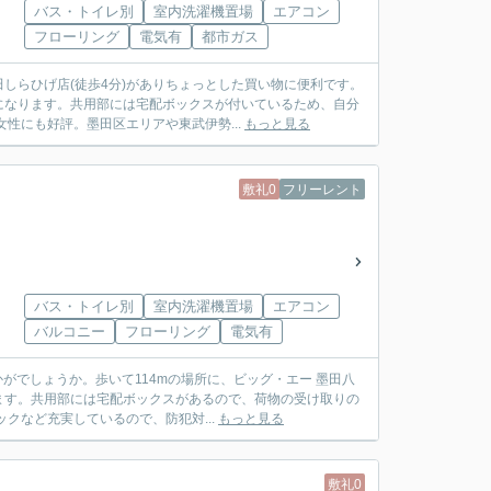
バス・トイレ別
室内洗濯機置場
エアコン
フローリング
電気有
都市ガス
しらひげ店(徒歩4分)がありちょっとした買い物に便利です。
になります。共用部には宅配ボックスが付いているため、自分
性にも好評。墨田区エリアや東武伊勢...
もっと見る
敷礼0
フリーレント
バス・トイレ別
室内洗濯機置場
エアコン
バルコニー
フローリング
電気有
がでしょうか。歩いて114mの場所に、ビッグ・エー 墨田八
ます。共用部には宅配ボックスがあるので、荷物の受け取りの
クなど充実しているので、防犯対...
もっと見る
敷礼0