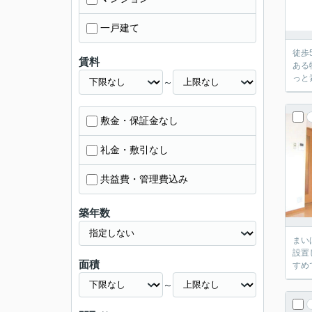
一戸建て
徒歩
賃料
ある
っと
～
敷金・保証金なし
礼金・敷引なし
共益費・管理費込み
築年数
まい
設置
面積
すめ
～