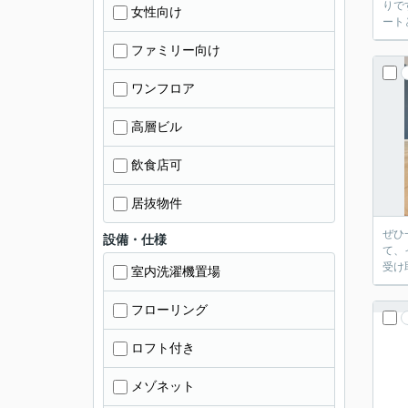
りで
女性向け
ート
ファミリー向け
ワンフロア
高層ビル
飲食店可
居抜物件
ぜひ
設備・仕様
て、
受け
室内洗濯機置場
フローリング
ロフト付き
メゾネット