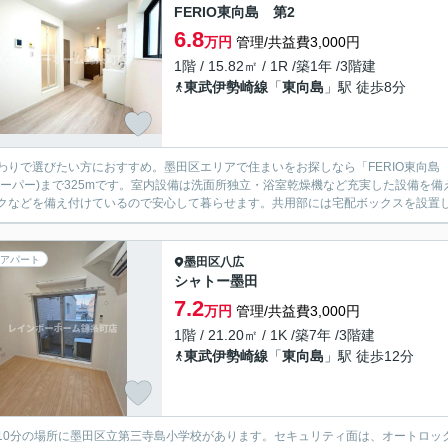
FERIO東向島 第2
6.8
万円
管理/共益費3,000円
1階 / 15.82㎡ / 1R /築1年 /3階建
東武伊勢崎線
「
東向島
」駅 徒歩8分
わりで選びたい方におすすめ。墨田区エリアで住まいをお探しなら「FERIO東向島
スーパー)まで325mです。室内設備は洗面所独立・浴室乾燥機など充実した設備を
クなどを備え付けているので安心して暮らせます。共用部には宅配ボックスを設置して
アパート
墨田区
八広
シャトー墨田
7.2
万円
管理/共益費3,000円
1階 / 21.20㎡ / 1K /築7年 /3階建
東武伊勢崎線
「
東向島
」駅 徒歩12分
10分の場所に墨田区立第三寺島小学校があります。セキュリティ面は、オートロッ