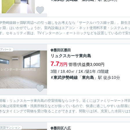
伊勢崎線鐘ヶ淵駅周辺への引っ越しをお考えなら「サークルハウス鐘ヶ淵」。新生
ヶ淵」はいかがでしょうか。室内設備はエアコン・ネット使用料不要・システムキ
す。セキュリティ面は、TVインターホン・オートロックなどを設置しているので安全
アパート
墨田区
墨田
リュクスカーサ東向島
7.7
万円
管理/共益費3,000円
3階 / 18.40㎡ / 1K /築1年 /3階建
東武伊勢崎線
「
東向島
」駅 徒歩10分
情報：リュクスカーサ東向島の空室情報ならコチラ。近くにはファミリーマート坪田
設備は浴室乾燥機・洗面所独立などが揃っているので、快適に過ごしやすいお部屋
きなタイミングで荷物を受け取ることができます。間取りは1K。充実した水回りは女
賃貸マンション
墨田区
八広