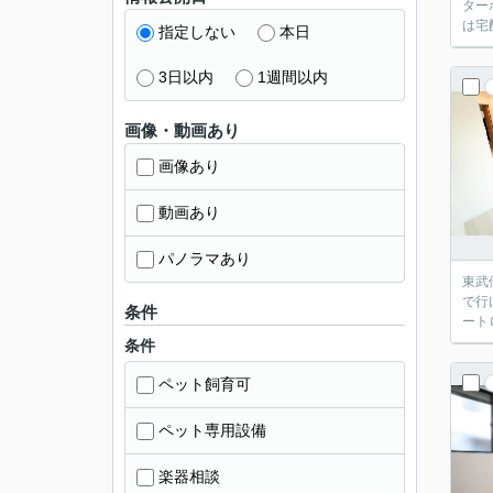
ター
は宅
指定しない
本日
3日以内
1週間以内
画像・動画あり
画像あり
動画あり
パノラマあり
東武
で行
条件
ート
条件
ペット飼育可
ペット専用設備
楽器相談