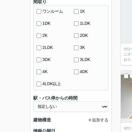
間取り
ワンルーム
1K
1DK
1LDK
2K
2DK
2LDK
3K
ぜひ
ニタ
3DK
3LDK
おり
4K
4DK
4LDK以上
駅・バス停からの時間
建物構造
追加する
ぜひ
情報公開日