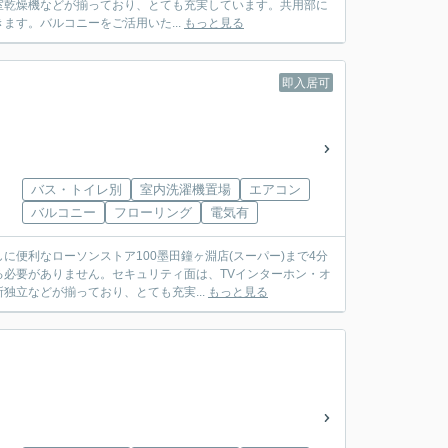
室乾燥機などが揃っており、とても充実しています。共用部に
す。バルコニーをご活用いた...
もっと見る
即入居可
バス・トイレ別
室内洗濯機置場
エアコン
バルコニー
フローリング
電気有
便利なローソンストア100墨田鐘ヶ淵店(スーパー)まで4分
必要がありません。セキュリティ面は、TVインターホン・オ
立などが揃っており、とても充実...
もっと見る