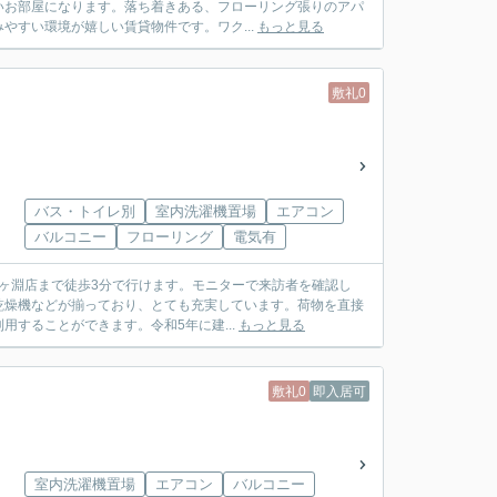
いお部屋になります。落ち着きある、フローリング張りのアパ
すい環境が嬉しい賃貸物件です。ワク...
もっと見る
敷礼0
バス・トイレ別
室内洗濯機置場
エアコン
バルコニー
フローリング
電気有
鐘ヶ淵店まで徒歩3分で行けます。モニターで来訪者を確認し
乾燥機などが揃っており、とても充実しています。荷物を直接
することができます。令和5年に建...
もっと見る
敷礼0
即入居可
室内洗濯機置場
エアコン
バルコニー