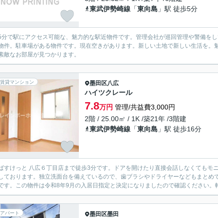
東武伊勢崎線
「
東向島
」駅 徒歩5分
5分で駅にアクセス可能な、魅力的な駅近物件です。管理会社が巡回管理や警備を
物件。駐車場がある物件です。現在空きがあります。新しい土地で新しい生活を。
素敵なお部屋が見つかります。
賃貸マンション
墨田区
八広
ハイツクレール
7.8
万円
管理/共益費3,000円
2階 / 25.00㎡ / 1K /築21年 /3階建
東武伊勢崎線
「
東向島
」駅 徒歩16分
ばすけっと 八広６丁目店まで徒歩3分です。ドアを開けたり直接会話しなくてもモ
しております。独立洗面台を備えているので、歯ブラシやドライヤーなどもまとめ
です。この物件は令和8年9月の入居日指定と決定になりましたので確認ください。転
アパート
墨田区
墨田