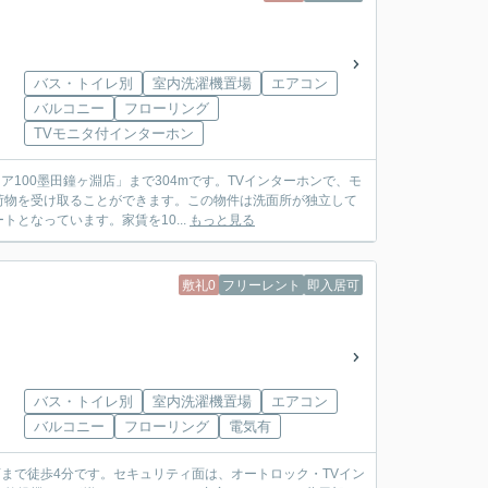
バス・トイレ別
室内洗濯機置場
エアコン
バルコニー
フローリング
TVモニタ付インターホン
100墨田鐘ヶ淵店」まで304mです。TVインターホンで、モ
荷物を受け取ることができます。この物件は洗面所が独立して
となっています。家賃を10...
もっと見る
敷礼0
フリーレント
即入居可
バス・トイレ別
室内洗濯機置場
エアコン
バルコニー
フローリング
電気有
広店まで徒歩4分です。セキュリティ面は、オートロック・TVイン