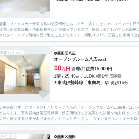
情報：リュクスカーサ東向島の空室情報ならコチラ。近くにはファミリーマート坪田
設備は浴室乾燥機・洗面所独立などが揃っているので、快適に過ごしやすいお部屋
きなタイミングで荷物を受け取ることができます。間取りは1K。充実した水回りは女
賃貸マンション
墨田区
八広
オープンブルーム八広east
10
万円
管理/共益費15,000円
1階 / 25.49㎡ / 1LDK /築1年 /5階建
東武伊勢崎線
「
東向島
」駅 徒歩15分
活を失敗せず、スタートさせたいならこちらの「オープンブルーム八広east」はいか
があります。室内設備は浴室乾燥機・洗面所独立など充実した設備を備え付けてい
に早く帰宅する必要がありません。セキュリティ面は、TVインターホン・オートロッ
アパート
墨田区
墨田