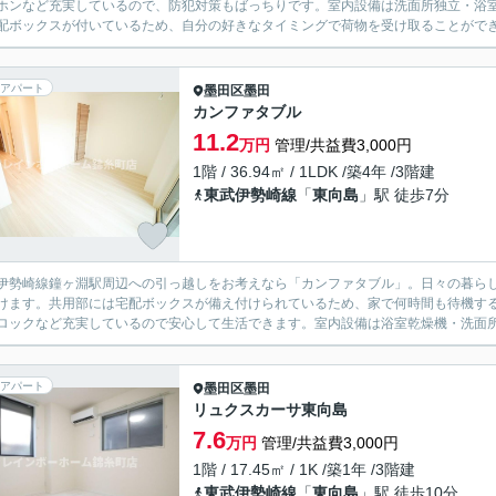
ホンなど充実しているので、防犯対策もばっちりです。室内設備は洗面所独立・浴
配ボックスが付いているため、自分の好きなタイミングで荷物を受け取ることができま
アパート
墨田区
墨田
カンファタブル
11.2
万円
管理/共益費3,000円
1階 / 36.94㎡ / 1LDK /築4年 /3階建
東武伊勢崎線
「
東向島
」駅 徒歩7分
伊勢崎線鐘ヶ淵駅周辺への引っ越しをお考えなら「カンファタブル」。日々の暮らしに
けます。共用部には宅配ボックスが備え付けられているため、家で何時間も待機する
ロックなど充実しているので安心して生活できます。室内設備は浴室乾燥機・洗面所独
アパート
墨田区
墨田
リュクスカーサ東向島
7.6
万円
管理/共益費3,000円
1階 / 17.45㎡ / 1K /築1年 /3階建
東武伊勢崎線
「
東向島
」駅 徒歩10分