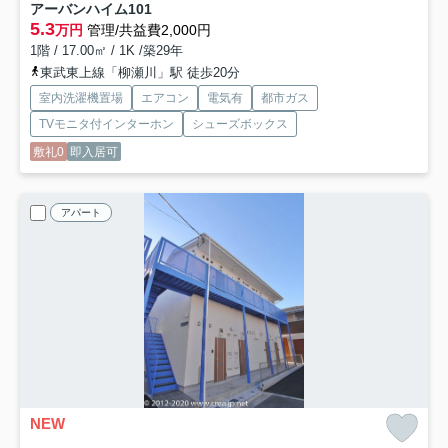
アーバンハイム
101
5.3
万円
管理/共益費2,000円
1階 / 17.00㎡ / 1K /築29年
東武東上線「柳瀬川」駅 徒歩20分
室内洗濯機置場
エアコン
電気有
都市ガス
TVモニタ付インターホン
シューズボックス
敷礼0
即入居可
アパート
NEW