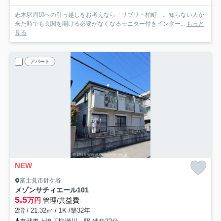
志木駅周辺への引っ越しをお考えなら「リブリ・柏町」。知らない人が
来た時でも玄関を開ける必要がなくなるモニター付きインター...
もっと
見る
アパート
NEW
富士見市針ケ谷
メゾンサチィエール
101
5.5
万円
管理/共益費-
2階 / 21.32㎡ / 1K /築32年