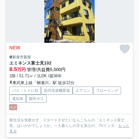
NEW
新座市新座
エミネンス富士見
102
8.5
万円
管理/共益費5,000円
1階 / 51.71㎡ / 1LDK /築36年
東武東上線「柳瀬川」駅 徒歩22分
バス・トイレ別
室内洗濯機置場
エアコン
フローリング
電気有
都市ガス
礼0
新生活を失敗せず、スタートさせたいならこちらの「エミネンス富士
見」はいかがでしょうか。一人暮らしの方も安心の、TVインタ...
もっと
見る