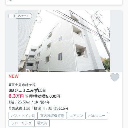
アパート
NEW
富士見市針ケ谷
SBジェミニみずほ台
6.3
万円
管理/共益費5,000円
1階 / 26.50㎡ / 1K /築4年
東武東上線「柳瀬川」駅 徒歩15分
バス・トイレ別
室内洗濯機置場
エアコン
バルコニー
フローリング
電気有