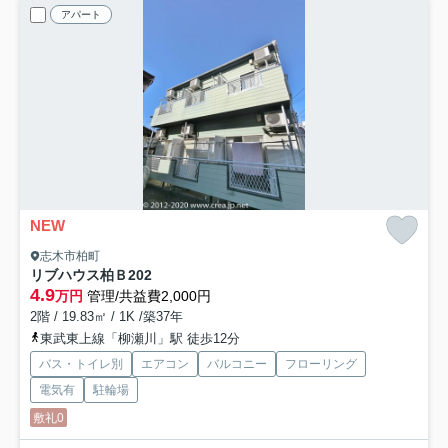
アパート
NEW
志木市柏町
リブハウス柏Ｂ
202
4.9
万円
管理/共益費2,000円
2階 / 19.83㎡ / 1K /築37年
東武東上線「柳瀬川」駅 徒歩12分
バス・トイレ別
エアコン
バルコニー
フローリング
電気有
駐輪場
敷礼0