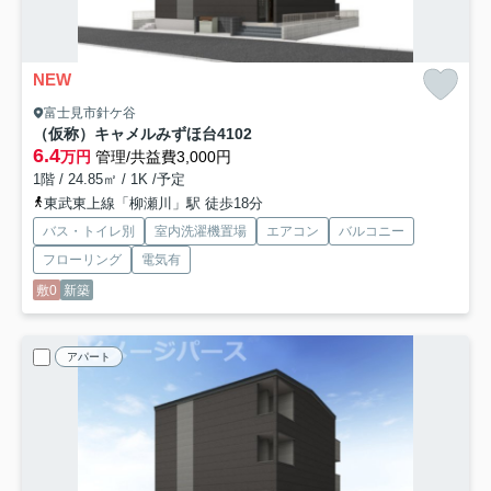
NEW
富士見市針ケ谷
（仮称）キャメルみずほ台4
102
6.4
万円
管理/共益費3,000円
1階 / 24.85㎡ / 1K /予定
東武東上線「柳瀬川」駅 徒歩18分
バス・トイレ別
室内洗濯機置場
エアコン
バルコニー
フローリング
電気有
敷0
新築
アパート