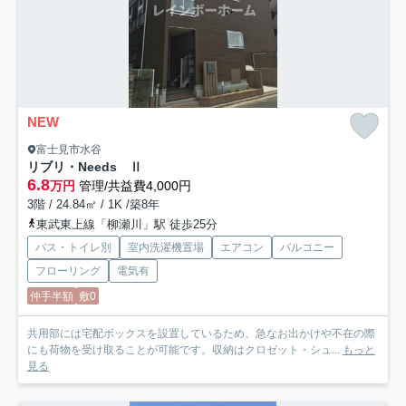
NEW
富士見市水谷
リブリ・Needs Ⅱ
6.8
万円
管理/共益費4,000円
3階 / 24.84㎡ / 1K /築8年
東武東上線「柳瀬川」駅 徒歩25分
バス・トイレ別
室内洗濯機置場
エアコン
バルコニー
フローリング
電気有
仲手半額
敷0
共用部には宅配ボックスを設置しているため、急なお出かけや不在の際
にも荷物を受け取ることが可能です。収納はクロゼット・シュ...
もっと
見る