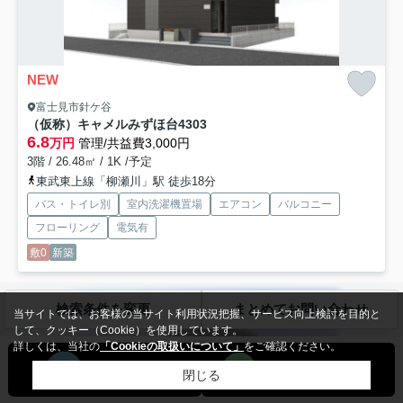
NEW
富士見市針ケ谷
（仮称）キャメルみずほ台4
303
6.8
万円
管理/共益費3,000円
3階 / 26.48㎡ / 1K /予定
東武東上線「柳瀬川」駅 徒歩18分
バス・トイレ別
室内洗濯機置場
エアコン
バルコニー
フローリング
電気有
敷0
新築
検索条件を変更
まとめてお問い合わせ
アパート
当サイトでは、お客様の当サイト利用状況把握、サービス向上検討を目的と
して、クッキー（Cookie）を使用しています。
詳しくは、当社の
「Cookieの取扱いについて」
をご確認ください。
閉じる