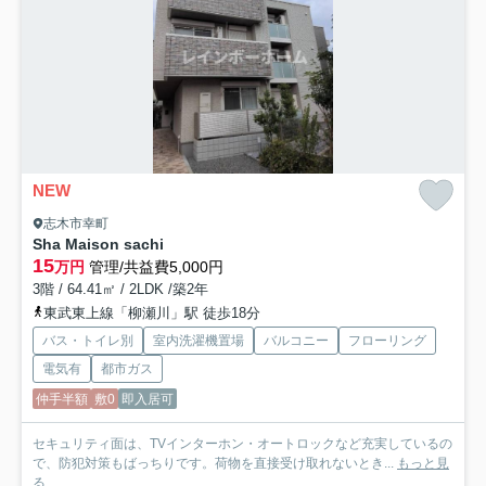
NEW
志木市幸町
Sha Maison sachi
15
万円
管理/共益費5,000円
3階 / 64.41㎡ / 2LDK /築2年
東武東上線「柳瀬川」駅 徒歩18分
バス・トイレ別
室内洗濯機置場
バルコニー
フローリング
電気有
都市ガス
仲手半額
敷0
即入居可
セキュリティ面は、TVインターホン・オートロックなど充実しているの
で、防犯対策もばっちりです。荷物を直接受け取れないとき...
もっと見
る