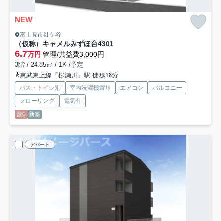
NEW
富士見市針ケ谷
（仮称）キャメルみずほ台4
301
6.7
万円
管理/共益費3,000円
3階 / 24.85㎡ / 1K /予定
東武東上線「柳瀬川」駅 徒歩18分
バス・トイレ別
室内洗濯機置場
エアコン
バルコニー
フローリング
電気有
敷0
新築
アパート