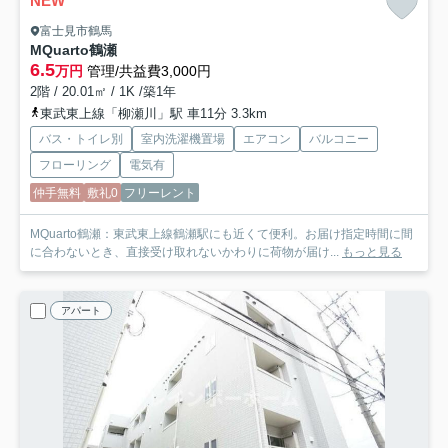
NEW
富士見市鶴馬
MQuarto鶴瀬
6.5
万円
管理/共益費3,000円
2階 / 20.01㎡ / 1K /築1年
東武東上線「柳瀬川」駅 車11分 3.3km
バス・トイレ別
室内洗濯機置場
エアコン
バルコニー
フローリング
電気有
仲手無料
敷礼0
フリーレント
MQuarto鶴瀬：東武東上線鶴瀬駅にも近くて便利。お届け指定時間に間
に合わないとき、直接受け取れないかわりに荷物が届け...
もっと見る
アパート