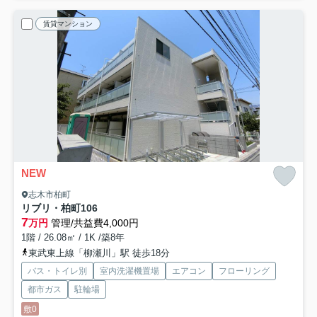
賃貸マンション
NEW
志木市柏町
リブリ・柏町
106
7
万円
管理/共益費4,000円
1階 / 26.08㎡ / 1K /築8年
東武東上線「柳瀬川」駅 徒歩18分
バス・トイレ別
室内洗濯機置場
エアコン
フローリング
都市ガス
駐輪場
敷0