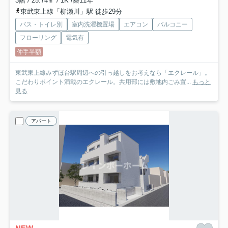
3階 / 25.74㎡ / 1K /築11年
東武東上線「柳瀬川」駅 徒歩29分
バス・トイレ別
室内洗濯機置場
エアコン
バルコニー
フローリング
電気有
仲手半額
東武東上線みずほ台駅周辺への引っ越しをお考えなら「エクレール」。
こだわりポイント満載のエクレール。共用部には敷地内ごみ置...
もっと
見る
アパート