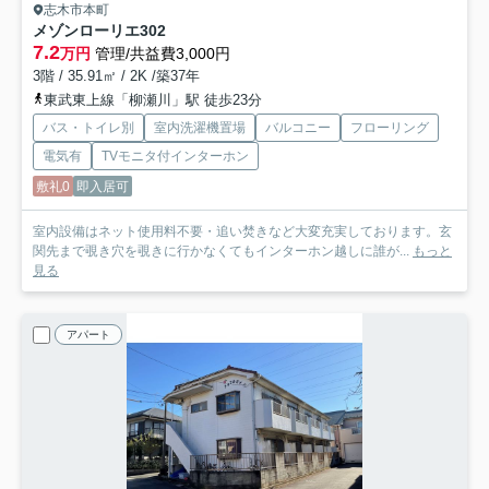
志木市本町
メゾンローリエ
302
7.2
万円
管理/共益費3,000円
3階 / 35.91㎡ / 2K /築37年
東武東上線「柳瀬川」駅 徒歩23分
バス・トイレ別
室内洗濯機置場
バルコニー
フローリング
電気有
TVモニタ付インターホン
敷礼0
即入居可
室内設備はネット使用料不要・追い焚きなど大変充実しております。玄
関先まで覗き穴を覗きに行かなくてもインターホン越しに誰が...
もっと
見る
アパート