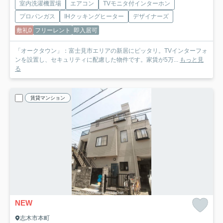
室内洗濯機置場
エアコン
TVモニタ付インターホン
プロパンガス
IHクッキングヒーター
デザイナーズ
敷礼0
フリーレント
即入居可
「オークタウン」：富士見市エリアの新居にピッタリ。TVインターフォ
ンを設置し、セキュリティに配慮した物件です。家賃が5万...
もっと見
る
賃貸マンション
NEW
志木市本町