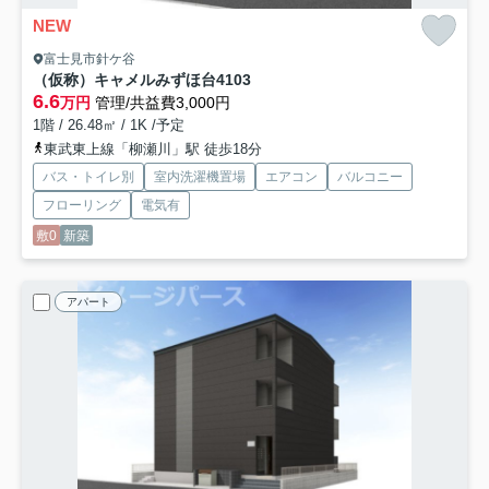
NEW
富士見市針ケ谷
（仮称）キャメルみずほ台4
103
6.6
万円
管理/共益費3,000円
1階 / 26.48㎡ / 1K /予定
東武東上線「柳瀬川」駅 徒歩18分
バス・トイレ別
室内洗濯機置場
エアコン
バルコニー
フローリング
電気有
敷0
新築
アパート