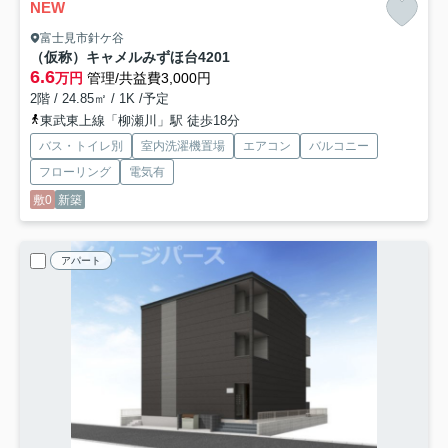
NEW
富士見市針ケ谷
（仮称）キャメルみずほ台4
201
6.6
万円
管理/共益費3,000円
2階 / 24.85㎡ / 1K /予定
東武東上線「柳瀬川」駅 徒歩18分
バス・トイレ別
室内洗濯機置場
エアコン
バルコニー
フローリング
電気有
敷0
新築
アパート