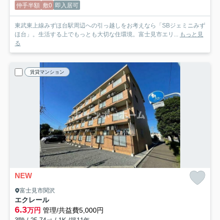
仲手半額
敷0
即入居可
東武東上線みずほ台駅周辺への引っ越しをお考えなら「SBジェミニみず
ほ台」。生活する上でもっとも大切な住環境。富士見市エリ...
もっと見
る
賃貸マンション
NEW
富士見市関沢
エクレール
6.3
万円
管理/共益費5,000円