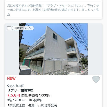
気になるイチオシ物件情報：「プラザ・ドゥ・シュバリエ」。TVインタ
ーホン付きなので、部屋から訪問者の顔を確認できます。室...
もっと見
る
賃貸マンション
NEW
志木市柏町
リブリ・柏町
302
7.5
万円
管理/共益費4,000円
3階 / 26.08㎡ / 1K /築8年
東武東上線「柳瀬川」駅 徒歩18分