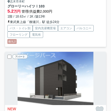
志木市本町
グローリーハイツⅠ
103
5.2
万円
管理/共益費2,000円
1階 / 18.63㎡ / 1K /築13年
東武東上線「柳瀬川」駅 徒歩24分
バス・トイレ別
室内洗濯機置場
エアコン
バルコニー
フローリング
電気有
敷礼0
アパート
NEW