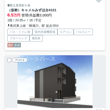
富士見市針ケ谷
（仮称）キャメルみずほ台4
101
6.5
万円
管理/共益費3,000円
1階 / 24.85㎡ / 1K /予定
東武東上線「柳瀬川」駅 徒歩18分
バス・トイレ別
室内洗濯機置場
エアコン
バルコニー
フローリング
電気有
敷0
新築
アパート