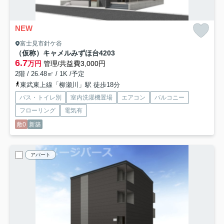
NEW
富士見市針ケ谷
（仮称）キャメルみずほ台4
203
6.7
万円
管理/共益費3,000円
2階 / 26.48㎡ / 1K /予定
東武東上線「柳瀬川」駅 徒歩18分
バス・トイレ別
室内洗濯機置場
エアコン
バルコニー
フローリング
電気有
敷0
新築
アパート