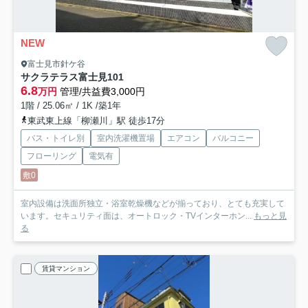
NEW
富士見市針ケ谷
サクラテラス富士見
101
6.8
万円
管理/共益費3,000円
1階 / 25.06㎡ / 1K /築1年
東武東上線「柳瀬川」駅 徒歩17分
バス・トイレ別
室内洗濯機置場
エアコン
バルコニー
フローリング
電気有
敷0
室内設備は洗面所独立・浴室乾燥機などが揃っており、とても充実して
います。セキュリティ面は、オートロック・TVインターホン...
もっと見
る
賃貸マンション