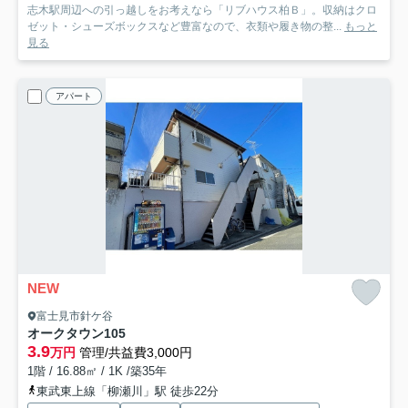
志木駅周辺への引っ越しをお考えなら「リブハウス柏Ｂ」。収納はクロ
ゼット・シューズボックスなど豊富なので、衣類や履き物の整...
もっと
見る
アパート
NEW
富士見市針ケ谷
オークタウン
105
3.9
万円
管理/共益費3,000円
1階 / 16.88㎡ / 1K /築35年
東武東上線「柳瀬川」駅 徒歩22分