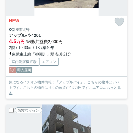
NEW
新座市北野
アップルパイ
201
4.5
万円
管理/共益費2,000円
2階 / 19.33㎡ / 1K /築40年
東武東上線「柳瀬川」駅 徒歩21分
室内洗濯機置場
エアコン
礼0
即入居可
気になるイチオシ物件情報：「アップルパイ」。こちらの物件はアパー
トです。こちらの物件は月々の家賃が4.5万円です。エアコ...
もっと見
る
賃貸マンション