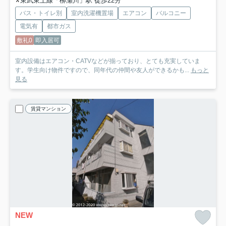
東武東上線「柳瀬川」駅 徒歩22分
バス・トイレ別
室内洗濯機置場
エアコン
バルコニー
電気有
都市ガス
敷礼0
即入居可
室内設備はエアコン・CATVなどが揃っており、とても充実していま
す。学生向け物件ですので、同年代の仲間や友人ができるかも...
もっと
見る
賃貸マンション
NEW