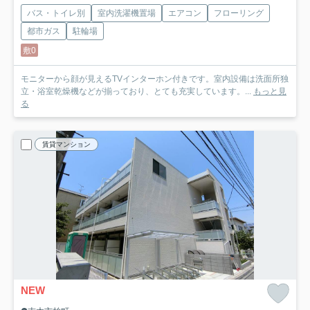
バス・トイレ別
室内洗濯機置場
エアコン
フローリング
都市ガス
駐輪場
敷0
モニターから顔が見えるTVインターホン付きです。室内設備は洗面所独
立・浴室乾燥機などが揃っており、とても充実しています。...
もっと見
る
賃貸マンション
NEW