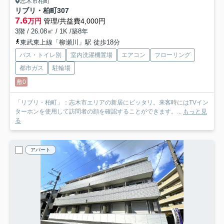
志木市柏町
リブリ・柏町
307
7.6
万円
管理/共益費4,000円
3階 / 26.08㎡ / 1K /築8年
東武東上線「柳瀬川」駅 徒歩18分
バス・トイレ別
室内洗濯機置場
エアコン
フローリング
都市ガス
駐輪場
敷0
「リブリ・柏町」：志木市エリアの新居にピッタリ。来客時にはTVイン
ターホンを使用して訪問者の顔を確認することができます。...
もっと見
る
アパート