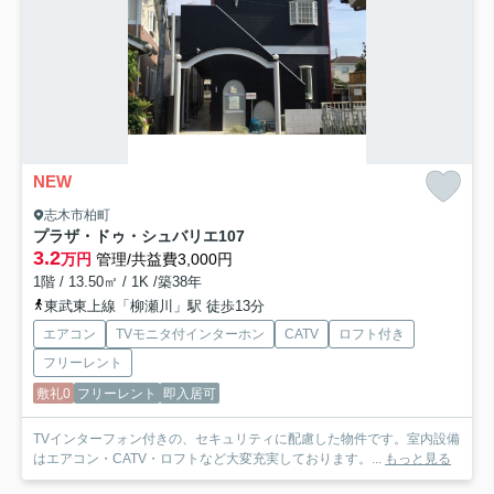
NEW
志木市柏町
プラザ・ドゥ・シュバリエ
107
3.2
万円
管理/共益費3,000円
1階 / 13.50㎡ / 1K /築38年
東武東上線「柳瀬川」駅 徒歩13分
エアコン
TVモニタ付インターホン
CATV
ロフト付き
フリーレント
敷礼0
フリーレント
即入居可
TVインターフォン付きの、セキュリティに配慮した物件です。室内設備
はエアコン・CATV・ロフトなど大変充実しております。...
もっと見る