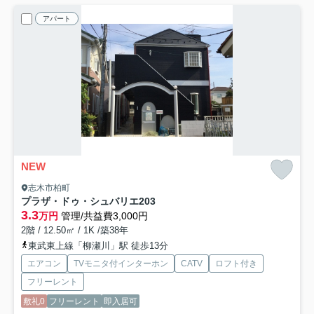
アパート
NEW
志木市柏町
プラザ・ドゥ・シュバリエ
203
3.3
万円
管理/共益費3,000円
2階 / 12.50㎡ / 1K /築38年
東武東上線「柳瀬川」駅 徒歩13分
エアコン
TVモニタ付インターホン
CATV
ロフト付き
フリーレント
敷礼0
フリーレント
即入居可