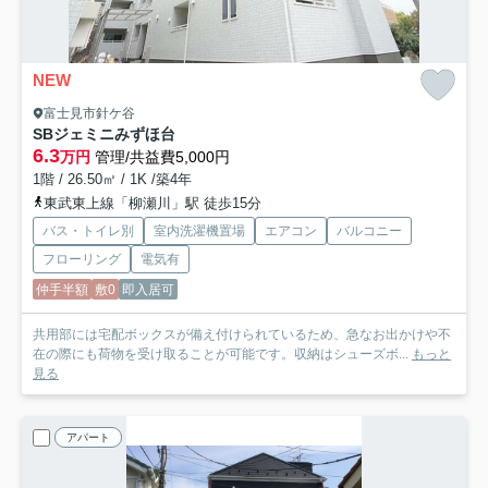
NEW
富士見市針ケ谷
SBジェミニみずほ台
6.3
万円
管理/共益費5,000円
1階 / 26.50㎡ / 1K /築4年
東武東上線「柳瀬川」駅 徒歩15分
バス・トイレ別
室内洗濯機置場
エアコン
バルコニー
フローリング
電気有
仲手半額
敷0
即入居可
共用部には宅配ボックスが備え付けられているため、急なお出かけや不
在の際にも荷物を受け取ることが可能です。収納はシューズボ...
もっと
見る
アパート