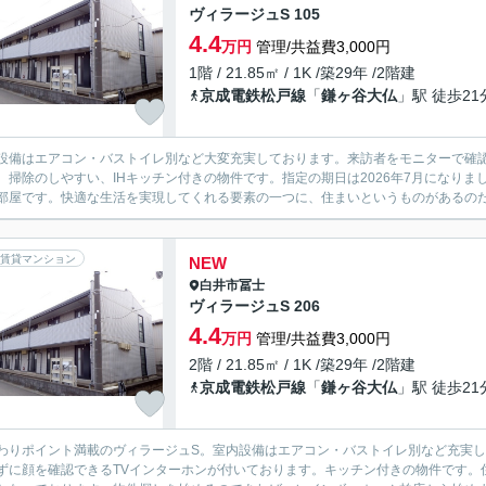
ヴィラージュS 105
4.4
万円
管理/共益費3,000円
1階 / 21.85㎡ / 1K /築29年 /2階建
京成電鉄松戸線
「
鎌ヶ谷大仏
」駅 徒歩21
設備はエアコン・バストイレ別など大変充実しております。来訪者をモニターで確認
。掃除のしやすい、IHキッチン付きの物件です。指定の期日は2026年7月になりま
部屋です。快適な生活を実現してくれる要素の一つに、住まいというものがあるのだと
賃貸マンション
NEW
白井市
冨士
ヴィラージュS 206
4.4
万円
管理/共益費3,000円
2階 / 21.85㎡ / 1K /築29年 /2階建
京成電鉄松戸線
「
鎌ヶ谷大仏
」駅 徒歩21
わりポイント満載のヴィラージュS。室内設備はエアコン・バストイレ別など充実
ずに顔を確認できるTVインターホンが付いております。キッチン付きの物件です。