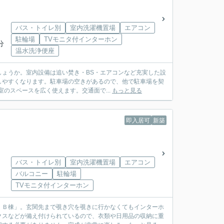
バス・トイレ別
室内洗濯機置場
エアコン
駐輪場
TVモニタ付インターホン
分
温水洗浄便座
ょうか。室内設備は追い焚き・BS・エアコンなど充実した設
しやすくなります。駐車場の空きがあるので、他で駐車場を契
のスペースを広く使えます。交通面で...
もっと見る
即入居可
新築
バス・トイレ別
室内洗濯機置場
エアコン
バルコニー
駐輪場
TVモニタ付インターホン
 Ｂ棟」。玄関先まで覗き穴を覗きに行かなくてもインターホ
クスなどが備え付けられているので、衣類や日用品の収納に重