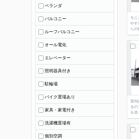
ベランダ
モニ
バルコニー
やす
らの
ルーフバルコニー
オール電化
エレベーター
照明器具付き
駐輪場
バイク置場あり
室内
るの
家具・家電付き
を送
洗濯機置場有
個別空調