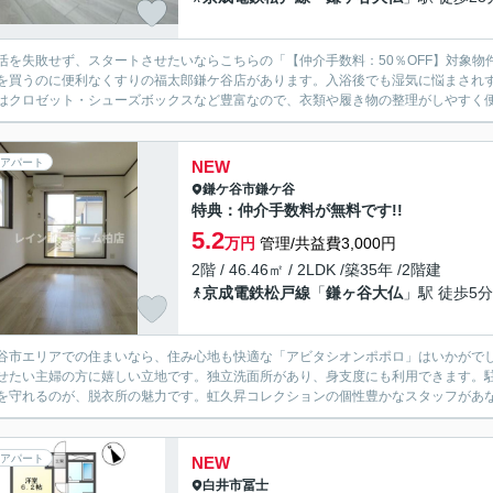
活を失敗せず、スタートさせたいならこちらの「【仲介手数料：50％OFF】対象物
を買うのに便利なくすりの福太郎鎌ケ谷店があります。入浴後でも湿気に悩まされ
はクロゼット・シューズボックスなど豊富なので、衣類や履き物の整理がしやすく便利
アパート
NEW
鎌ケ谷市
鎌ケ谷
特典：仲介手数料が無料です!!
5.2
万円
管理/共益費3,000円
2階 / 46.46㎡ / 2LDK /築35年 /2階建
京成電鉄松戸線
「
鎌ヶ谷大仏
」駅 徒歩5分
谷市エリアでの住まいなら、住み心地も快適な「アビタシオンポポロ」はいかがで
せたい主婦の方に嬉しい立地です。独立洗面所があり、身支度にも利用できます。駐
を守れるのが、脱衣所の魅力です。虹久昇コレクションの個性豊かなスタッフがあなた
アパート
NEW
白井市
冨士