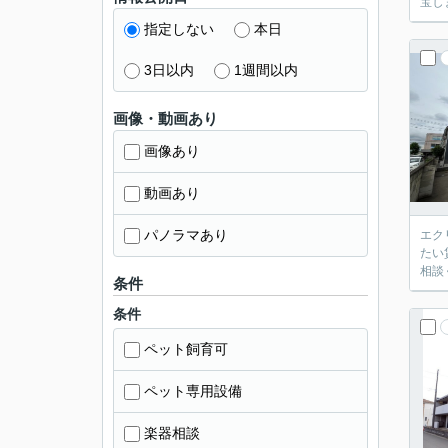
宝し
指定しない
本日
3日以内
1週間以内
画像・動画あり
画像あり
動画あり
パノラマあり
エク
たい
相談
条件
条件
ペット飼育可
ペット専用設備
楽器相談