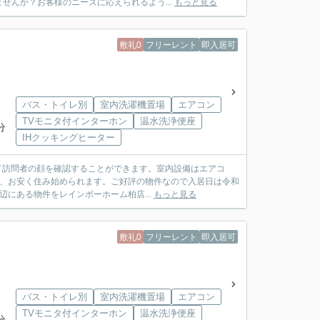
せんか？お客様のニーズに応えられるよう...
もっと見る
敷礼0
フリーレント
即入居可
バス・トイレ別
室内洗濯機置場
エアコン
TVモニタ付インターホン
温水洗浄便座
分
IHクッキングヒーター
て訪問者の顔を確認することができます。室内設備はエアコ
で、お安く住み始められます。ご好評の物件なので入居日は令和
辺にある物件をレインボーホーム柏店...
もっと見る
敷礼0
フリーレント
即入居可
バス・トイレ別
室内洗濯機置場
エアコン
TVモニタ付インターホン
温水洗浄便座
分