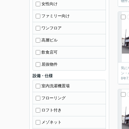
物件
女性向け
ファミリー向け
ワンフロア
高層ビル
飲食店可
居抜物件
気に
ン・
設備・仕様
8年
室内洗濯機置場
フローリング
ロフト付き
メゾネット