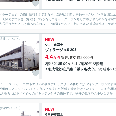
ィラージュS」の物件情報をお探しならお気軽にお問い合わせ下さい。室内設備は
。玄関先まで覗き穴を覗きに行かなくてもインターホン越しに誰が来たのかを確認で
入居日指定だという事もお忘れなくご確認ください。魅力も多い賃貸物件はいかがで
賃貸マンション
NEW
白井市
冨士
ヴィラージュS 203
4.4
万円
管理/共益費3,000円
2階 / 2185.00㎡ / 1K /築29年 /2階建
京成電鉄松戸線
「
鎌ヶ谷大仏
」駅 徒歩21
ィラージュS」：白井市エリアの新居にピッタリ。来客時にはTVインターホンで訪
設備はエアコン・バストイレ別など充実した設備を備え付けています。このお部屋は
1人暮らしにおすすめなのがキッチン付きの物件です。物件の見学やご不明な点等、お
賃貸マンション
NEW
白井市
冨士