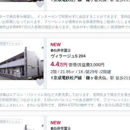
ターで来訪者を確認し、インターホンで対面せずに会話することができます。室内
いお部屋になっております。フリーレントが適用される快適空間をご提供いたしま
物件は令和8年7月の入居期日指定があります。住みやすい環境が嬉しい賃貸物件です
賃貸マンション
NEW
白井市
冨士
ヴィラージュS 204
4.4
万円
管理/共益費3,000円
2階 / 21.85㎡ / 1K /築29年 /2階建
京成電鉄松戸線
「
鎌ヶ谷大仏
」駅 徒歩21
設備はエアコン・バストイレ別など大変充実しております。玄関先まで覗き穴を覗
で防犯対策につながります。3.15㎡のバルコニーがある物件です。フリーレント1
るにふさわしい、きれいな室内です。賃料4.4万円の物件です。鎌ヶ谷大仏周辺で賃貸
賃貸マンション
NEW
白井市
冨士