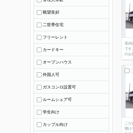
眺望良好
二世帯住宅
フリーレント
室内
です
カードキー
のお
オープンハウス
外国人可
ガスコンロ設置可
ルームシェア可
学生向け
こだ
カップル向け
開け