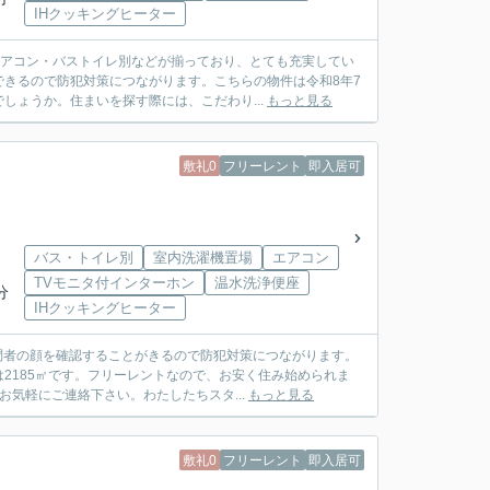
IHクッキングヒーター
エアコン・バストイレ別などが揃っており、とても充実してい
きるので防犯対策につながります。こちらの物件は令和8年7
しょうか。住まいを探す際には、こだわり...
もっと見る
敷礼0
フリーレント
即入居可
バス・トイレ別
室内洗濯機置場
エアコン
TVモニタ付インターホン
温水洗浄便座
分
IHクッキングヒーター
問者の顔を確認することがきるので防犯対策につながります。
2185㎡です。フリーレントなので、お安く住み始められま
気軽にご連絡下さい。わたしたちスタ...
もっと見る
敷礼0
フリーレント
即入居可