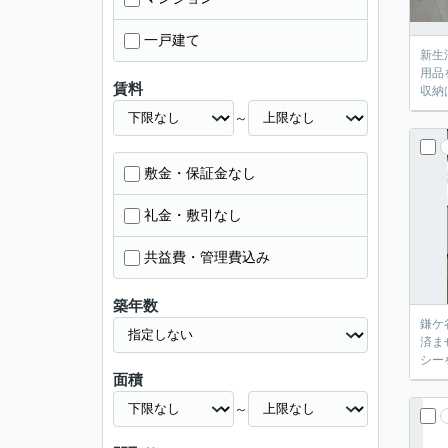
一戸建て
新生
用品
賃料
収納
～
敷金・保証金なし
礼金・敷引なし
共益費・管理費込み
築年数
鎌ケ
済ま
シー
面積
～