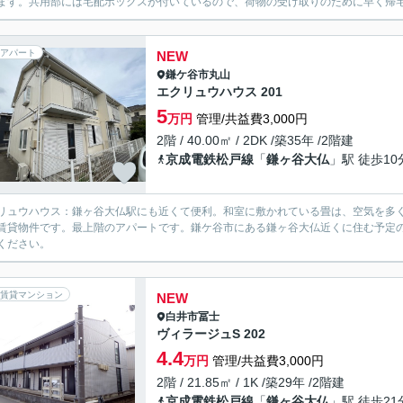
ます。共用部には宅配ボックスが付いているので、荷物の受け取りのために早く帰宅
アパート
NEW
鎌ケ谷市
丸山
エクリュウハウス 201
5
万円
管理/共益費3,000円
2階 / 40.00㎡ / 2DK /築35年 /2階建
京成電鉄松戸線
「
鎌ヶ谷大仏
」駅 徒歩10
リュウハウス：鎌ヶ谷大仏駅にも近くて便利。和室に敷かれている畳は、空気を多
賃貸物件です。最上階のアパートです。鎌ケ谷市にある鎌ヶ谷大仏近くに住む予定の方は
ください。
賃貸マンション
NEW
白井市
冨士
ヴィラージュS 202
4.4
万円
管理/共益費3,000円
2階 / 21.85㎡ / 1K /築29年 /2階建
京成電鉄松戸線
「
鎌ヶ谷大仏
」駅 徒歩21