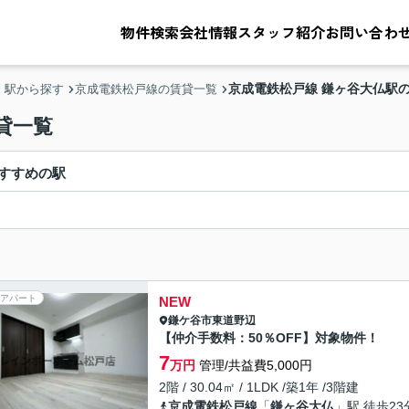
物件検索
会社情報
スタッフ紹介
お問い合わ
京成電鉄松戸線 鎌ヶ谷大仏駅
・駅から探す
京成電鉄松戸線の賃貸一覧
貸一覧
すすめの駅
アパート
NEW
鎌ケ谷市
東道野辺
【仲介手数料：50％OFF】対象物件！
7
万円
管理/共益費5,000円
2階 / 30.04㎡ / 1LDK /築1年 /3階建
京成電鉄松戸線
「
鎌ヶ谷大仏
」駅 徒歩23