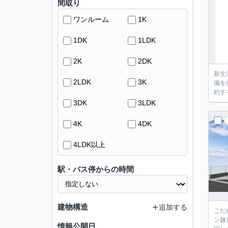
間取り
ワンルーム
1K
1DK
1LDK
2K
2DK
新生
2LDK
3K
備を
約す
3DK
3LDK
4K
4DK
4LDK以上
駅・バス停からの時間
建物構造
追加する
こだ
ン越
情報公開日