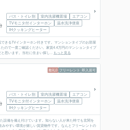
バス・トイレ別
室内洗濯機置場
エアコン
TVモニタ付インターホン
温水洗浄便座
分
IHクッキングヒーター
できるTVインターホン付きです。マンションタイプのお部屋
したので一度ご確認ください。家賃4.4万円のマンションタイプ
思います。当社に住まい探し...
もっと見る
敷礼0
フリーレント
即入居可
バス・トイレ別
室内洗濯機置場
エアコン
TVモニタ付インターホン
温水洗浄便座
分
IHクッキングヒーター
した設備を備え付けています。知らない人が来た時でも玄関を
住みやすい環境が嬉しい賃貸物件です。なんとフリーレントの