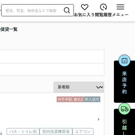
せ
の賃貸一覧
仲手半額
敷礼0
即入居可
バス・トイレ別
室内洗濯機置場
エアコン
分