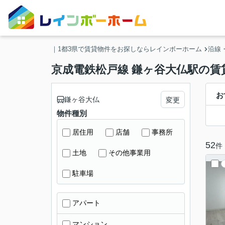
｜1都3県で賃貸物件をお探しならレインボーホーム
沿線
京成電鉄松戸線 鎌ヶ谷大仏駅の賃
お
鎌ヶ谷大仏
変更
物件種別
居住用
店舗
事務所
52
件
土地
その他事業用
駐車場
アパート
マンション