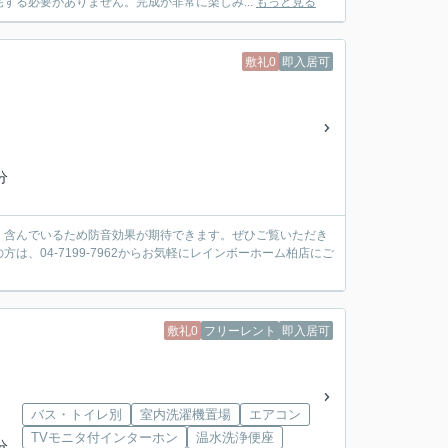
する必要がありません。完成が非常に楽しみ...
もっと見る
敷礼0
即入居可
分
く含んでいるため防音効果が期待できます。ぜひご覧いただき
、04-7199-7962からお気軽にレインボーホーム柏店にご
敷礼0
フリーレント
即入居可
バス・トイレ別
室内洗濯機置場
エアコン
TVモニタ付インターホン
温水洗浄便座
分