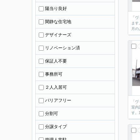
陽当り良好
「ヴ
閑静な住宅地
ます
月の
デザイナーズ
リノベーション済
保証人不要
事務所可
２人入居可
バリアフリー
「ヴ
室内
す。
分割可
分譲タイプ
管理人常駐