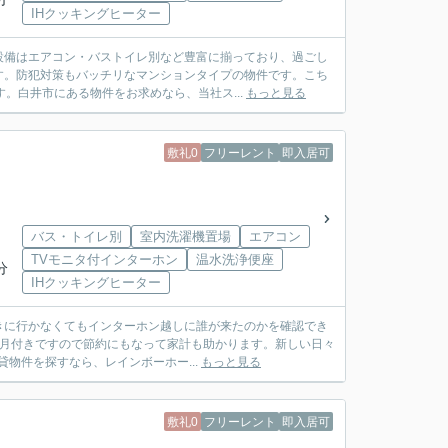
IHクッキングヒーター
設備はエアコン・バストイレ別など豊富に揃っており、過ごし
す。防犯対策もバッチリなマンションタイプの物件です。こち
。白井市にある物件をお求めなら、当社ス...
もっと見る
敷礼0
フリーレント
即入居可
バス・トイレ別
室内洗濯機置場
エアコン
TVモニタ付インターホン
温水洗浄便座
分
IHクッキングヒーター
きに行かなくてもインターホン越しに誰が来たのかを確認でき
ヶ月付きですので節約にもなって家計も助かります。新しい日々
物件を探すなら、レインボーホー...
もっと見る
敷礼0
フリーレント
即入居可