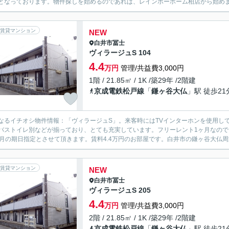
となっております。物件探しを始めるのであれば、レインボーホーム柏店から始めま
賃貸マンション
NEW
白井市
冨士
ヴィラージュS 104
4.4
万円
管理/共益費3,000円
1階 / 21.85㎡ / 1K /築29年 /2階建
京成電鉄松戸線
「
鎌ヶ谷大仏
」駅 徒歩21
なるイチオシ物件情報：「ヴィラージュS」。来客時にはTVインターホンを使用し
バストイレ別などが揃っており、とても充実しています。フリーレント1ヶ月なの
7月の期日指定とさせて頂きます。賃料4.4万円のお部屋です。白井市の鎌ヶ谷大仏周
賃貸マンション
NEW
白井市
冨士
ヴィラージュS 205
4.4
万円
管理/共益費3,000円
2階 / 21.85㎡ / 1K /築29年 /2階建
京成電鉄松戸線
「
鎌ヶ谷大仏
」駅 徒歩21