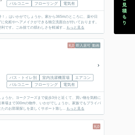
バルコニー
フローリング
電気有
件！」はいかがでしょうか。家から365mのところに、薬や日
ずに化粧やヘアメイクができる独立洗面台が付いております。
です。ごみ捨ての煩わしさを軽減す...
もっと見る
礼0
即入居可
動画
バス・トイレ別
室内洗濯機置場
エアコン
バルコニー
フローリング
電気有
しょうか。ヨークフーズまで徒歩3分と近くて、買い物を気軽に
車場まで300mの物件、いかがでしょうか。家族でもプライバ
のお部屋探しを楽しくサポート致し...
もっと見る
礼0