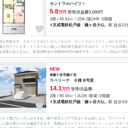
セントラルハイツⅠ
5.8
万円
管理/共益費3,000円
1階 / 45.63㎡ / 2DK /築24年 /2階建
京成電鉄松戸線
「
鎌ヶ谷大仏
」駅 徒歩22
活を失敗せず、スタートさせたいならこちらの「セントラルハイツⅠ」はいかがでし
備え付けています。インターホン越しに来訪者を確認できるので、トラブルを回避
る必要がありません。駐車場料金が月額6600円の物件です。バストイレ別なので浴室
一戸建て
NEW
鎌ケ谷市
鎌ケ谷
ラベリーテ Ｂ棟 B号室
14.1
万円
管理/共益費-
2階 / 85.50㎡ / 3LDK /新築 /2階建
京成電鉄松戸線
「
鎌ヶ谷大仏
」駅 徒歩3分
わりで選びたい方におすすめ。鎌ケ谷市エリアで住まいをお探しなら「ラベリーテ
しに誰が来たのかを確認できます。収納はウォークインクロゼット・シューズボッ