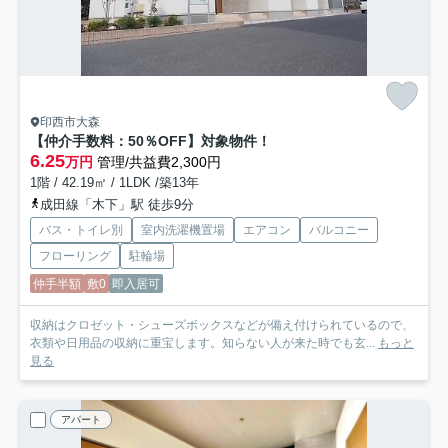
印西市大森
【仲介手数料：50％OFF】対象物件！
6.25
万円
管理/共益費2,300円
1階 / 42.19㎡ / 1LDK /築13年
成田線「木下」駅 徒歩9分
バス・トイレ別
室内洗濯機置場
エアコン
バルコニー
フローリング
駐輪場
仲手半額
敷0
即入居可
収納はクロゼット・シューズボックスなどが備え付けられているので、
衣類や日用品の収納に重宝します。知らない人が来た時でも玄...
もっと
見る
アパート