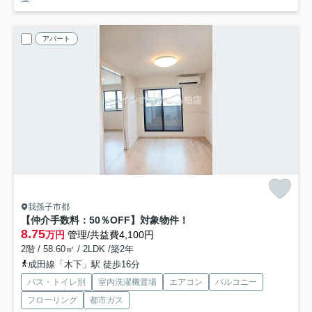
アパート
我孫子市都
【仲介手数料：50％OFF】対象物件！
8.75
万円
管理/共益費4,100円
2階 / 58.60㎡ / 2LDK /築2年
成田線「木下」駅 徒歩16分
バス・トイレ別
室内洗濯機置場
エアコン
バルコニー
フローリング
都市ガス