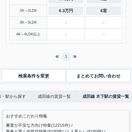
6.3万円
6室
2K～2LDK
-
-
3K～3LDK
-
-
4K～4LDK以上
1
検索条件を変更
まとめてお問い合わせ
線・駅から探す
成田線の賃貸一覧
成田線 木下駅の賃貸一覧
おすすめこだわり特集
審査が不安な方向け特集(12215件)
青春ど真ん中世代特集(8180件)
１人暮らし(8180件)