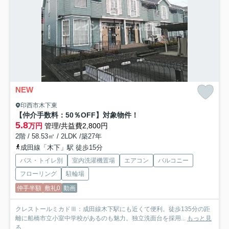
NEW
印西市木下東
【仲介手数料：50％OFF】対象物件！
5.8
万円
管理/共益費2,800円
2階 / 58.53㎡ / 2LDK /築27年
成田線「木下」駅 徒歩15分
バス・トイレ別
室内洗濯機置場
エアコン
バルコニー
フローリング
駐輪場
仲手半額
敷礼0
動画
クレストールミカドⅢ：成田線木下駅にも近くて便利。徒歩135分の距
離に船橋市立小室中学校があるのも魅力。独立洗面台を採用...
もっと見
る