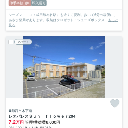
仲手半額
敷0
即入居可
シーズン・ニコ：成田線布佐駅にも近くて便利。歩いて6分の場所に、
あさひ薬局があります。収納はクロゼット・シューズボックス...
もっと
見る
アパート
印西市木下南
レオパレスＳｕｎ ｆｌｏｗｅｒ
204
7.2
万円
管理/共益費8,000円