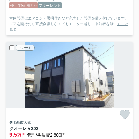
仲手半額
敷礼0
フリーレント
室内設備はエアコン・照明付きなど充実した設備を備え付けています。
ドアを開けたり直接会話しなくてもモニター越しに来訪者を確...
もっと
見る
アパート
印西市大森
クオーレＡ
202
9.5
万円
管理/共益費2,800円