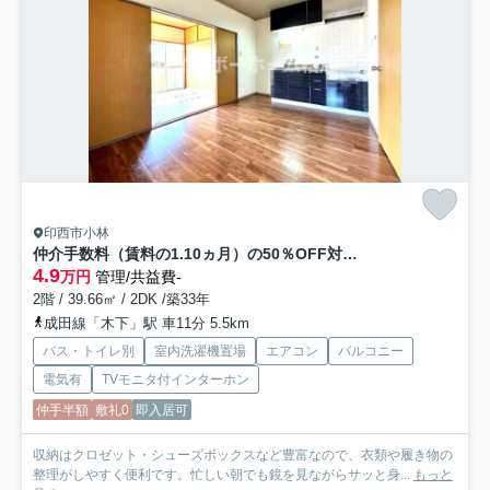
印西市小林
仲介手数料（賃料の1.10ヵ月）の50％OFF対象物件！
4.9
万円
管理/共益費-
2階 / 39.66㎡ / 2DK /築33年
成田線「木下」駅 車11分 5.5km
バス・トイレ別
室内洗濯機置場
エアコン
バルコニー
電気有
TVモニタ付インターホン
仲手半額
敷礼0
即入居可
収納はクロゼット・シューズボックスなど豊富なので、衣類や履き物の
整理がしやすく便利です。忙しい朝でも鏡を見ながらサッと身...
もっと