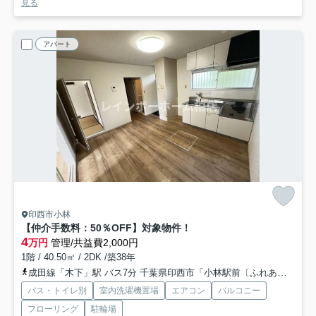
見る
アパート
印西市小林
【仲介手数料：50％OFF】対象物件！
4
万円
管理/共益費2,000円
1階 / 40.50㎡ / 2DK /築38年
成田線「木下」駅 バス7分 千葉県印西市「小林駅前〔ふれあいバス〕」 停歩4分車11分 5.4km
バス・トイレ別
室内洗濯機置場
エアコン
バルコニー
フローリング
駐輪場