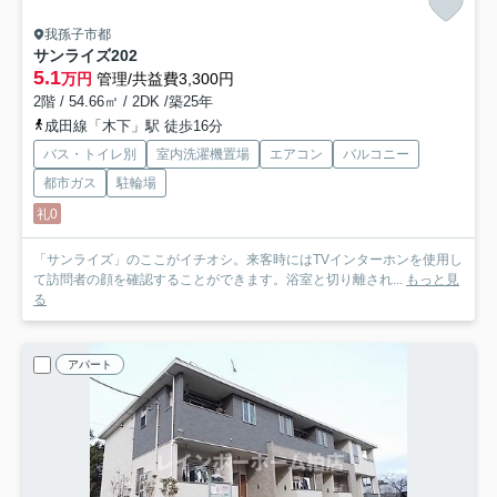
我孫子市都
サンライズ
202
5.1
万円
管理/共益費3,300円
2階 / 54.66㎡ / 2DK /築25年
成田線「木下」駅 徒歩16分
バス・トイレ別
室内洗濯機置場
エアコン
バルコニー
都市ガス
駐輪場
礼0
「サンライズ」のここがイチオシ。来客時にはTVインターホンを使用し
て訪問者の顔を確認することができます。浴室と切り離され...
もっと見
る
アパート