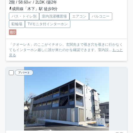
2階 / 58.60㎡ / 2LDK /築2年
成田線「木下」駅 徒歩9分
バス・トイレ別
室内洗濯機置場
エアコン
バルコニー
駐輪場
TVモニタ付インターホン
敷0
「クオーレＡ」のここがイチオシ。玄関先まで覗き穴を覗きに行かなく
てもインターホン越しに誰が来たのかを確認できます。室内設...
もっと
見る
アパート