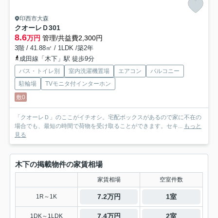
印西市大森
クオーレＤ
301
8.6
万円
管理/共益費2,300円
3階 / 41.88㎡ / 1LDK /築2年
成田線「木下」駅 徒歩9分
バス・トイレ別
室内洗濯機置場
エアコン
バルコニー
駐輪場
TVモニタ付インターホン
敷0
「クオーレＤ」のここがイチオシ。宅配ボックスがあるので家に不在の
場合でも、最短の時間で荷物を受け取ることができます。セキ...
もっと
見る
木下の掲載物件の家賃相場
家賃相場
空室件数
7.2万円
1室
1R～1K
7.4万円
2室
1DK～1LDK