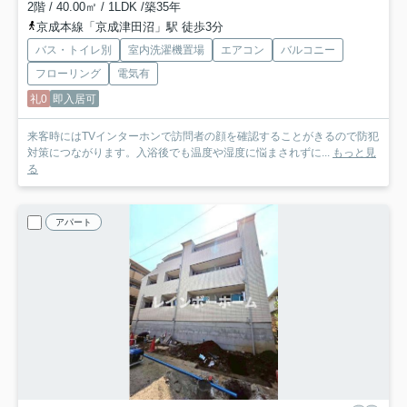
2階 / 40.00㎡ / 1LDK /築35年
京成本線「京成津田沼」駅 徒歩3分
バス・トイレ別
室内洗濯機置場
エアコン
バルコニー
フローリング
電気有
礼0
即入居可
来客時にはTVインターホンで訪問者の顔を確認することがきるので防犯
対策につながります。入浴後でも温度や湿度に悩まされずに...
もっと見
る
アパート