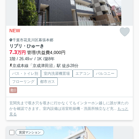
NEW
千葉市花見川区幕張本郷
リブリ・ひゅーき
7.3
万円
管理/共益費4,000円
1階 / 26.49㎡ / 1K /築8年
京成本線「京成津田沼」駅 徒歩28分
バス・トイレ別
室内洗濯機置場
エアコン
バルコニー
フローリング
都市ガス
敷0
玄関先まで覗き穴を覗きに行かなくてもインターホン越しに誰が来たの
かを確認できます。室内設備は浴室乾燥機・洗面所独立など充...
もっと
見る
賃貸マンション