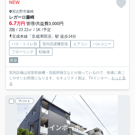
NEW
習志野市藤崎
レガーロ藤崎
6.7
万円
管理/共益費3,000円
2階 / 23.22㎡ / 1K /予定
京成本線「京成津田沼」駅 徒歩14分
バス・トイレ別
室内洗濯機置場
エアコン
バルコニー
フローリング
駐輪場
新築
室内設備は浴室乾燥機・洗面所独立などが揃っているので、快適に過ご
しやすいお部屋になります。セキュリティ面は、TVインター...
もっと見
る
アパート