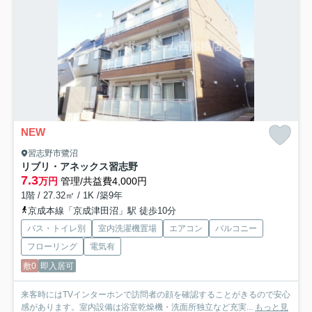
NEW
習志野市鷺沼
リブリ・アネックス習志野
7.3
万円
管理/共益費4,000円
1階 / 27.32㎡ / 1K /築9年
京成本線「京成津田沼」駅 徒歩10分
バス・トイレ別
室内洗濯機置場
エアコン
バルコニー
フローリング
電気有
敷0
即入居可
来客時にはTVインターホンで訪問者の顔を確認することがきるので安心
感があります。室内設備は浴室乾燥機・洗面所独立など充実...
もっと見