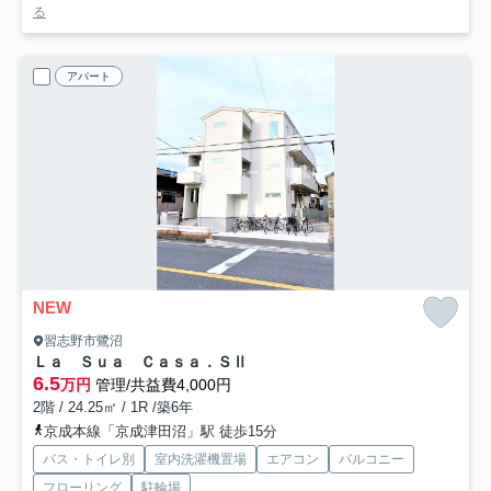
る
アパート
NEW
習志野市鷺沼
Ｌａ Ｓｕａ Ｃａｓａ．ＳⅡ
6.5
万円
管理/共益費4,000円
2階 / 24.25㎡ / 1R /築6年
京成本線「京成津田沼」駅 徒歩15分
バス・トイレ別
室内洗濯機置場
エアコン
バルコニー
フローリング
駐輪場