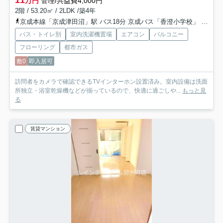
11
万円
管理/共益費4,000円
2階 / 53.20㎡ / 2LDK /築4年
京成本線「京成津田沼」駅 バス18分 京成バス「香澄小学校」 停歩4分
バス・トイレ別
室内洗濯機置場
エアコン
バルコニー
フローリング
都市ガス
敷0
即入居可
訪問者をカメラで確認できるTVインターホン設置済み。室内設備は洗面
所独立・浴室乾燥機などが揃っているので、快適に過ごしや...
もっと見
る
賃貸マンション