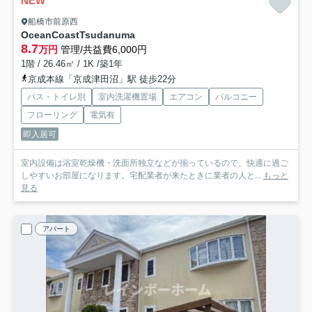
NEW
船橋市前原西
OceanCoastTsudanuma
8.7
万円
管理/共益費6,000円
1階 / 26.46㎡ / 1K /築1年
京成本線「京成津田沼」駅 徒歩22分
バス・トイレ別
室内洗濯機置場
エアコン
バルコニー
フローリング
電気有
即入居可
室内設備は浴室乾燥機・洗面所独立などが揃っているので、快適に過ご
しやすいお部屋になります。宅配業者が来たときに業者の人と...
もっと
見る
アパート