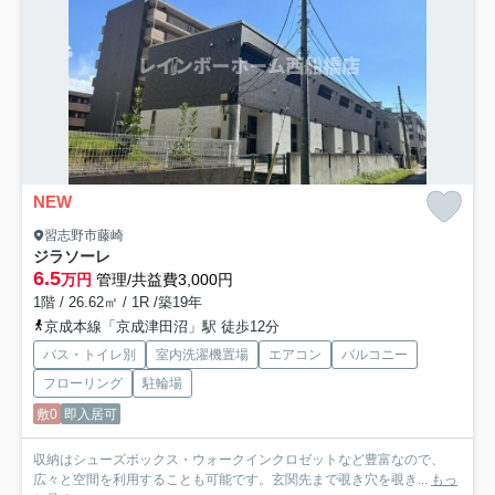
NEW
習志野市藤崎
ジラソーレ
6.5
万円
管理/共益費3,000円
1階 / 26.62㎡ / 1R /築19年
京成本線「京成津田沼」駅 徒歩12分
バス・トイレ別
室内洗濯機置場
エアコン
バルコニー
フローリング
駐輪場
敷0
即入居可
収納はシューズボックス・ウォークインクロゼットなど豊富なので、
広々と空間を利用することも可能です。玄関先まで覗き穴を覗き...
もっ