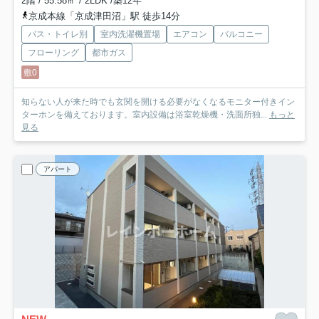
2階 / 55.58㎡ / 2LDK /築12年
京成本線「京成津田沼」駅 徒歩14分
バス・トイレ別
室内洗濯機置場
エアコン
バルコニー
フローリング
都市ガス
敷0
知らない人が来た時でも玄関を開ける必要がなくなるモニター付きイン
ターホンを備えております。室内設備は浴室乾燥機・洗面所独...
もっと
見る
アパート