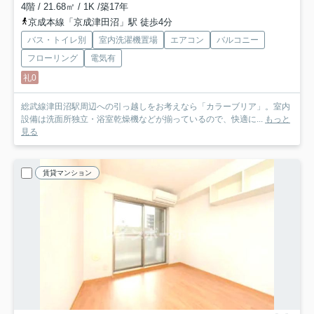
4階 / 21.68㎡ / 1K /築17年
京成本線「京成津田沼」駅 徒歩4分
バス・トイレ別
室内洗濯機置場
エアコン
バルコニー
フローリング
電気有
礼0
総武線津田沼駅周辺への引っ越しをお考えなら「カラーブリア」。室内
設備は洗面所独立・浴室乾燥機などが揃っているので、快適に...
もっと
見る
賃貸マンション