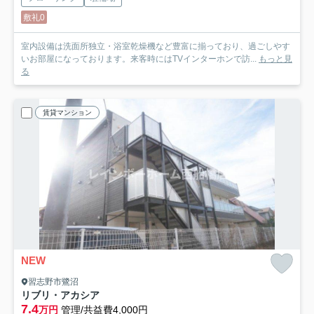
敷礼0
室内設備は洗面所独立・浴室乾燥機など豊富に揃っており、過ごしやす
いお部屋になっております。来客時にはTVインターホンで訪...
もっと見
る
賃貸マンション
NEW
習志野市鷺沼
リブリ・アカシア
7.4
万円
管理/共益費4,000円