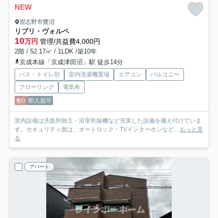
NEW
習志野市鷺沼
リブリ・ヴォルペ
10
万円
管理/共益費4,000円
2階 / 52.17㎡ / 1LDK /築10年
京成本線「京成津田沼」駅 徒歩14分
バス・トイレ別
室内洗濯機置場
エアコン
バルコニー
フローリング
電気有
敷0
即入居可
室内設備は洗面所独立・浴室乾燥機など充実した設備を備え付けていま
す。セキュリティ面は、オートロック・TVインターホンなど...
もっと見
る
アパート