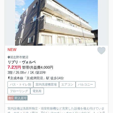
NEW
習志野市鷺沼
リブリ・ヴォルペ
7.2
万円
管理/共益費4,000円
3階 / 26.08㎡ / 1K /築10年
京成本線「京成津田沼」駅 徒歩14分
バス・トイレ別
室内洗濯機置場
エアコン
バルコニー
フローリング
電気有
敷0
即入居可
室内設備は洗面所独立・浴室乾燥機など充実した設備を備え付けていま