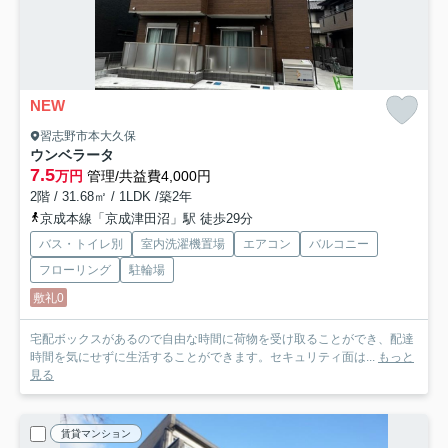
NEW
習志野市本大久保
ウンベラータ
7.5
万円
管理/共益費4,000円
2階 / 31.68㎡ / 1LDK /築2年
京成本線「京成津田沼」駅 徒歩29分
バス・トイレ別
室内洗濯機置場
エアコン
バルコニー
フローリング
駐輪場
敷礼0
宅配ボックスがあるので自由な時間に荷物を受け取ることができ、配達
時間を気にせずに生活することができます。セキュリティ面は...
もっと
見る
賃貸マンション