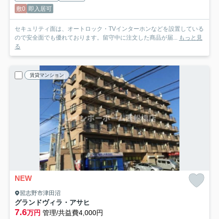
敷0
即入居可
セキュリティ面は、オートロック・TVインターホンなどを設置している
ので安全面でも優れております。留守中に注文した商品が届...
もっと見
る
賃貸マンション
NEW
習志野市津田沼
グランドヴィラ・アサヒ
7.6
万円
管理/共益費4,000円