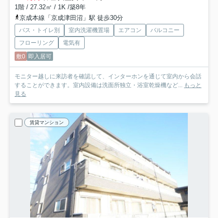
1階 / 27.32㎡ / 1K /築8年
京成本線「京成津田沼」駅 徒歩30分
バス・トイレ別
室内洗濯機置場
エアコン
バルコニー
フローリング
電気有
敷0
即入居可
モニター越しに来訪者を確認して、インターホンを通じて室内から会話
することができます。室内設備は洗面所独立・浴室乾燥機など...
もっと
見る
賃貸マンション