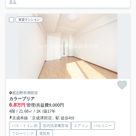
見る
賃貸マンション
習志野市津田沼
カラーブリア
6.8
万円
管理/共益費9,000円
4階 / 21.68㎡ / 1K /築17年
京成本線「京成津田沼」駅 徒歩4分
バス・トイレ別
室内洗濯機置場
エアコン
バルコニー
フローリング
電気有