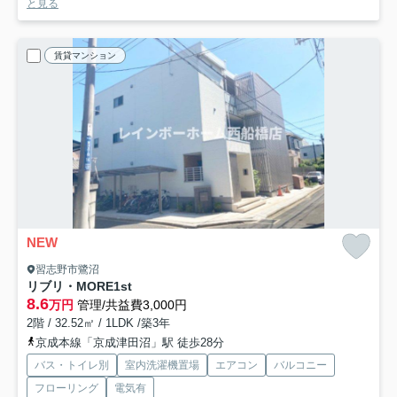
と見る
賃貸マンション
NEW
習志野市鷺沼
リブリ・MORE1st
8.6
万円
管理/共益費3,000円
2階 / 32.52㎡ / 1LDK /築3年
京成本線「京成津田沼」駅 徒歩28分
バス・トイレ別
室内洗濯機置場
エアコン
バルコニー
フローリング
電気有