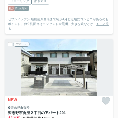
フローリング
都市ガス
礼0
即入居可
セブンイレブン 船橋前原西店まで徒歩4分と近場にコンビニがあるのも
ポイント。独立洗面台はコンセントや照明、大きな鏡などが...
もっと見
る
アパート
NEW
習志野市香澄
習志野市香澄２丁目のアパート
201