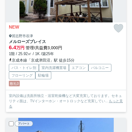
NEW
習志野市谷津
メルローズプレイス
6.4
万円
管理/共益費3,000円
1階 / 25.92㎡ / 1K /築25年
京成本線「京成津田沼」駅 徒歩15分
バス・トイレ別
室内洗濯機置場
エアコン
バルコニー
フローリング
駐輪場
敷礼0
室内設備は洗面所独立・浴室乾燥機など大変充実しております。セキュ
リティ面は、TVインターホン・オートロックなど充実してい...
もっと見
る
アパート