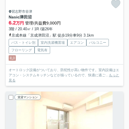
習志野市谷津
Nasic津田沼
6.2
万円
管理/共益費9,000円
3階 / 20.40㎡ / 1R /築26年
京成本線「京成津田沼」駅 徒歩19分車9分 3.1km
バス・トイレ別
室内洗濯機置場
エアコン
バルコニー
フローリング
電気有
礼0
オートロック設備がついており、防犯性が高い物件です。室内設備はエ
アコン・システムキッチンなどが揃っているので、快適に過ご...
もっと
見る
賃貸マンション