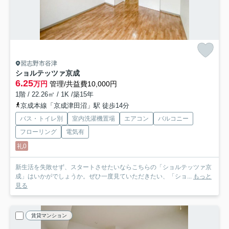
習志野市谷津
ショルテッツァ京成
6.25
万円
管理/共益費10,000円
1階 / 22.26㎡ / 1K /築15年
京成本線「京成津田沼」駅 徒歩14分
バス・トイレ別
室内洗濯機置場
エアコン
バルコニー
フローリング
電気有
礼0
新生活を失敗せず、スタートさせたいならこちらの「ショルテッツァ京
成」はいかがでしょうか。ぜひ一度見ていただきたい、「ショ...
もっと
見る
賃貸マンション