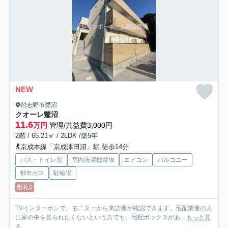
NEW
習志野市鷺沼
クオーレ鷺沼
11.6
万円
管理/共益費3,000円
2階 / 65.21㎡ / 2LDK /築5年
京成本線「京成津田沼」駅 徒歩14分
バス・トイレ別
室内洗濯機置場
エアコン
バルコニー
都市ガス
駐輪場
敷礼0
TVインターホンで、モニターから来訪者が確認できます。宅配業者の人
に家の中を見られたくないという方でも、宅配ボックスがあ...
もっと見
る