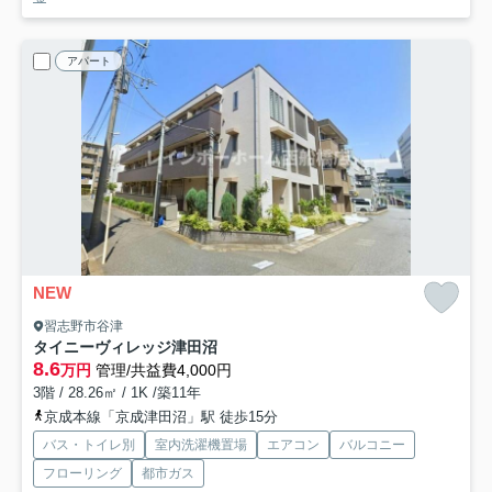
アパート
NEW
習志野市谷津
タイニーヴィレッジ津田沼
8.6
万円
管理/共益費4,000円
3階 / 28.26㎡ / 1K /築11年
京成本線「京成津田沼」駅 徒歩15分
バス・トイレ別
室内洗濯機置場
エアコン
バルコニー
フローリング
都市ガス