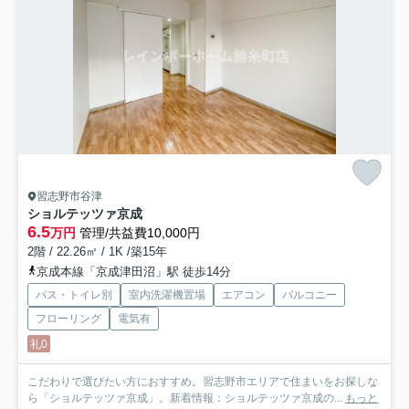
習志野市谷津
ショルテッツァ京成
6.5
万円
管理/共益費10,000円
2階 / 22.26㎡ / 1K /築15年
京成本線「京成津田沼」駅 徒歩14分
バス・トイレ別
室内洗濯機置場
エアコン
バルコニー
フローリング
電気有
礼0
こだわりで選びたい方におすすめ。習志野市エリアで住まいをお探しな
ら「ショルテッツァ京成」。新着情報：ショルテッツァ京成の...
もっと