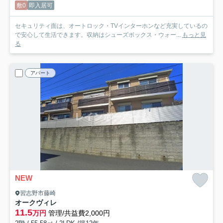
敷0
即入居可
セキュリティ面は、オートロック・TVインターホンなど充実しているの
で安心して生活できます。収納はシューズボックス・ウォー...
もっと見
る
アパート
NEW
習志野市藤崎
オークヴィレ
11.5
万円
管理/共益費2,000円