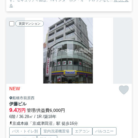
す。セキュリティ面は、TVインターホン・オートロックなど...
もっと見
る
賃貸マンション
NEW
船橋市前原西
伊藤ビル
9.4
万円
管理/共益費6,000円
6階 / 36.28㎡ / 1R /築18年
京成本線「京成津田沼」駅 徒歩16分
バス・トイレ別
室内洗濯機置場
エアコン
バルコニー