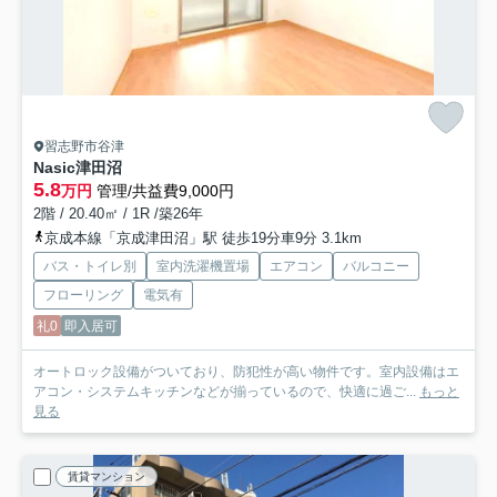
習志野市谷津
Nasic津田沼
5.8
万円
管理/共益費9,000円
2階 / 20.40㎡ / 1R /築26年
京成本線「京成津田沼」駅 徒歩19分車9分 3.1km
バス・トイレ別
室内洗濯機置場
エアコン
バルコニー
フローリング
電気有
礼0
即入居可
オートロック設備がついており、防犯性が高い物件です。室内設備はエ
アコン・システムキッチンなどが揃っているので、快適に過ご...
もっと
見る
賃貸マンション