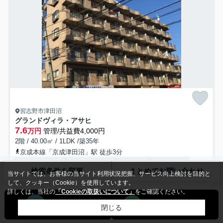
習志野市津田沼
グランドヴィラ・アサヒ
7.6
万円
管理/共益費4,000円
2階 / 40.00㎡ / 1LDK /築35年
京成本線「京成津田沼」駅 徒歩3分
バス・トイレ別
室内洗濯機置場
エアコン
バルコニー
検索条件を変更
まとめてお問い合わせ
当サイトでは、お客様の当サイト利用状況把握、サービス向上検討を目的と
フローリング
電気有
して、クッキー（Cookie）を使用しています。
礼0
即入居可
詳しくは、当社の
「Cookieの取扱いについて」
をご確認ください。
閉じる
ぜひ一度見ていただきたい、「グランドヴィラ・アサヒ」です。通話ボ
タンを押せば相手の声が聞けるので、会話したうえで直接会う...
もっと