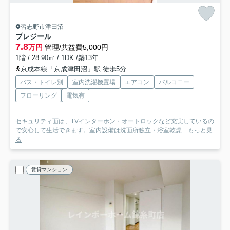
習志野市津田沼
プレジール
7.8
万円
管理/共益費5,000円
1階 / 28.90㎡ / 1DK /築13年
京成本線「京成津田沼」駅 徒歩5分
バス・トイレ別
室内洗濯機置場
エアコン
バルコニー
フローリング
電気有
セキュリティ面は、TVインターホン・オートロックなど充実しているの
で安心して生活できます。室内設備は洗面所独立・浴室乾燥...
もっと見
る
賃貸マンション