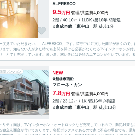
ALFRESCO
9.5
万円
管理/共益費4,000円
2階 / 40.10㎡ / 1LDK /築16年 /2階建
京成本線
「
東中山
」駅 徒歩1分
一度見ていただきたい、「ALFRESCO」です。留守中に注文した商品が届くので
ります。知らない人が来た時でも玄関を開ける必要がなくなるTVインターホンが付
り、とても充実しています。暑い夏、寒い冬には必須のエアコンが付いています。初期
賃貸マンション
NEW
船橋市
西船
マローネ・カン
7.8
万円
管理/共益費4,000円
2階 / 23.12㎡ / 1K /築16年 /4階建
京成本線
「
東中山
」駅 徒歩13分
ュリティ面は、TVインターホン・オートロックなど充実しているので、防犯対策も
る独立洗面台が付いております。宅配ボックスがあるので家に不在の場合でも、最