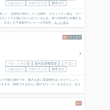
バルコニー
フローリング
都市ガス
も嬉しい、洗面所が独立している物件。セキュリティ面は、オー
配ボックスが備え付けられているため、家で何時間も待機する
住まいを千葉都市モノレール市役所...
もっと見る
敷0
即入居可
バス・トイレ別
室内洗濯機置場
エアコン
バルコニー
フローリング
都市ガス
セス可能な物件です。魅力も多い賃貸物件はいかがでしょう
できます。納得できる住まい選びを行っていきませんか。住ま
敷0