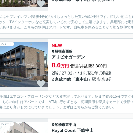
にはセブンイレブン(徒歩4分)がありちょっとした買い物に便利です。忙しい朝に
ック・TVインターホンなど充実しているので安心して生活できます。共用部には宅
がありません。こちらの物件はアパートです。自転車を停めることが可能な物件です。
アパート
NEW
船橋市
西船
アリビオガーデン
8.6
万円
管理/共益費3,300円
2階 / 27.02㎡ / 1K /築1年 /3階建
京成本線
「
東中山
」駅 徒歩8分
設備はエアコン・フローリングなど大変充実しております。駅まで徒歩15分でアク
こちらの物件はアパートです。ATMに行かずとも、初期費用や家賃をカードで決済
境はより良いものにしていきましょう。まずはこちらからご覧ください。
アパート
船橋市
東中山
Royal Court 下総中山