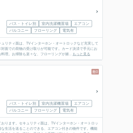
バス・トイレ別
室内洗濯機置場
エアコン
バルコニー
フローリング
電気有
ュリティ面は、TVインターホン・オートロックなど充実して
非対面での荷物の受け取りが可能です。カード決済で手元にお
料理。お掃除も楽々な、フローリングが嬉...
もっと見る
敷0
バス・トイレ別
室内洗濯機置場
エアコン
バルコニー
フローリング
電気有
おります。セキュリティ面は、TVインターホン・オートロッ
適な生活を送ることのできる、エアコン付きの物件です。機能