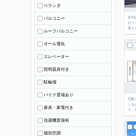
ベランダ
室内
バルコニー
日々
導入
ルーフバルコニー
オール電化
エレベーター
照明器具付き
駐輪場
バイク置場あり
宅配
いる
家具・家電付き
で、
洗濯機置場有
個別空調