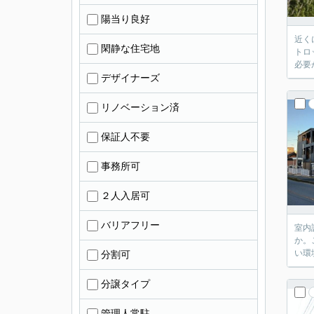
陽当り良好
近く
閑静な住宅地
トロ
必要
デザイナーズ
リノベーション済
保証人不要
事務所可
２人入居可
バリアフリー
室内
か。
い環
分割可
分譲タイプ
管理人常駐