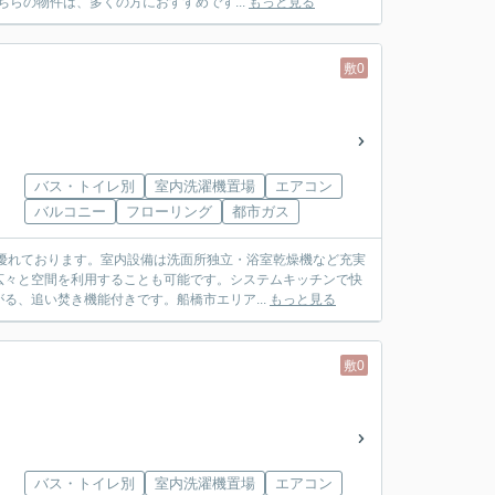
らの物件は、多くの方におすすめです...
もっと見る
敷0
バス・トイレ別
室内洗濯機置場
エアコン
バルコニー
フローリング
都市ガス
優れております。室内設備は洗面所独立・浴室乾燥機など充実
広々と空間を利用することも可能です。システムキッチンで快
る、追い焚き機能付きです。船橋市エリア...
もっと見る
敷0
バス・トイレ別
室内洗濯機置場
エアコン