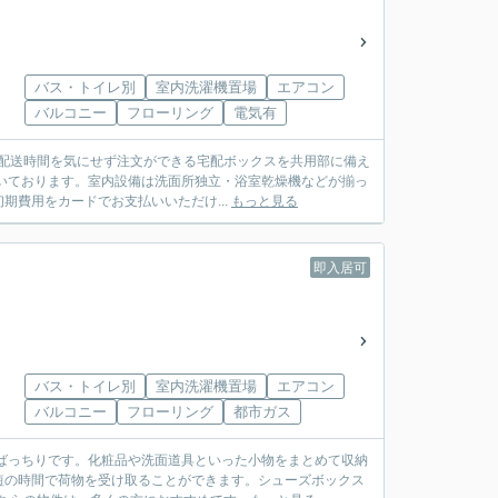
バス・トイレ別
室内洗濯機置場
エアコン
バルコニー
フローリング
電気有
、配送時間を気にせず注文ができる宅配ボックスを共用部に備え
いております。室内設備は洗面所独立・浴室乾燥機などが揃っ
費用をカードでお支払いいただけ...
もっと見る
即入居可
バス・トイレ別
室内洗濯機置場
エアコン
バルコニー
フローリング
都市ガス
ばっちりです。化粧品や洗面道具といった小物をまとめて収納
短の時間で荷物を受け取ることができます。シューズボックス