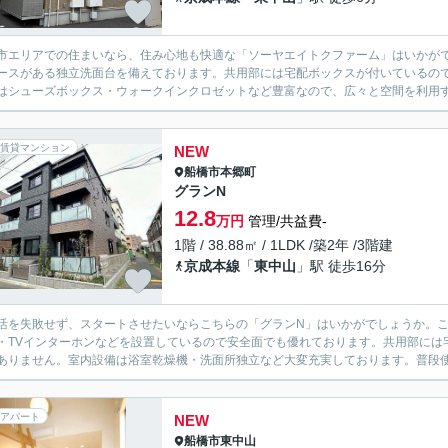
市エリアでの住まいなら、住み心地も快適な「ソーヤエイトクファーム」はいかが
ースがある独立洗面台を備えております。共用部には宅配ボックスが付いているの
はシューズボックス・ウォークインクロゼットなど豊富なので、広々と空間を利用す
賃貸マンション
NEW
船橋市
本郷町
グランN
12.8
万円
管理/共益費-
1階 / 38.88㎡ / 1LDK /築2年 /3階建
京成本線
「
東中山
」駅 徒歩16分
活を失敗せず、スタートさせたいならこちらの「グランN」はいかがでしょうか。
・TVインターホンなどを設置しているので安全面でも優れております。共用部には
ありません。室内設備は浴室乾燥機・洗面所独立など大変充実しております。普段使わ
アパート
NEW
船橋市
東中山