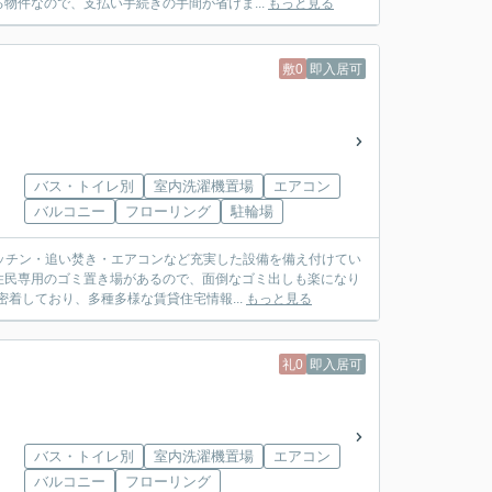
物件なので、支払い手続きの手間が省けま...
もっと見る
敷0
即入居可
バス・トイレ別
室内洗濯機置場
エアコン
バルコニー
フローリング
駐輪場
キッチン・追い焚き・エアコンなど充実した設備を備え付けてい
住民専用のゴミ置き場があるので、面倒なゴミ出しも楽になり
着しており、多種多様な賃貸住宅情報...
もっと見る
礼0
即入居可
バス・トイレ別
室内洗濯機置場
エアコン
バルコニー
フローリング