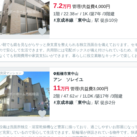
7.2
万円
管理/共益費4,000円
1階 / 22.38㎡ / 1K /築7年 /3階建
京成本線
「
東中山
」駅 徒歩10分
い朝でも鏡を見ながらサッと身支度を整えられる独立洗面台を備えております。セキ
ので安心して生活できます。共用部には宅配ボックスが備え付けられているため、
なくても初期費用や家賃支払いができます。暮らしに役立素敵なキッチンで楽しくお
賃貸マンション
船橋市
東中山
アン ソレイユ
11
万円
管理/共益費3,000円
2階 / 47.62㎡ / 1LDK /築17年 /3階建
京成本線
「
東中山
」駅 徒歩2分
設備は洗面所独立・浴室乾燥機など豊富に揃っており、過ごしやすいお部屋になって
ど充実しているので安心して生活できます。駐輪場が併設されている物件です。快