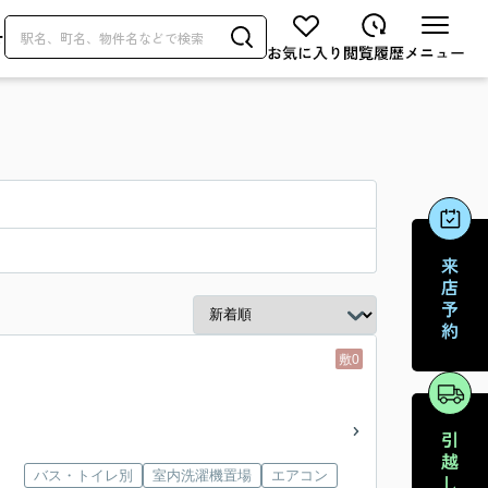
せ
敷0
バス・トイレ別
室内洗濯機置場
エアコン