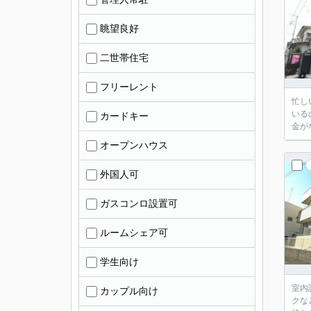
眺望良好
二世帯住宅
フリーレント
忙し
いる
カードキー
金が
オープンハウス
外国人可
ガスコンロ設置可
ルームシェア可
学生向け
室内
カップル向け
クな