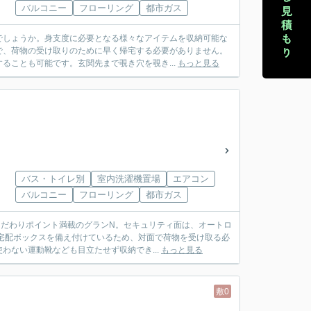
バルコニー
フローリング
都市ガス
でしょうか。身支度に必要となる様々なアイテムを収納可能な
で、荷物の受け取りのために早く帰宅する必要がありません。
ることも可能です。玄関先まで覗き穴を覗き...
もっと見る
バス・トイレ別
室内洗濯機置場
エアコン
バルコニー
フローリング
都市ガス
こだわりポイント満載のグランN。セキュリティ面は、オートロ
宅配ボックスを備え付けているため、対面で荷物を受け取る必
ない運動靴なども目立たせず収納でき...
もっと見る
敷0