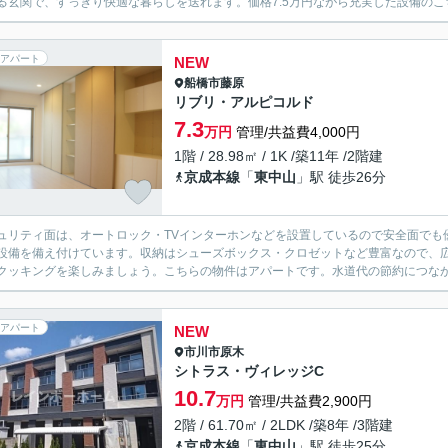
る玄関で、すっきり快適な暮らしを送れます。価格7.5万円ながら充実した設備のこち
アパート
NEW
船橋市
藤原
リブリ・アルピコルド
7.3
万円
管理/共益費4,000円
1階 / 28.98㎡ / 1K /築11年 /2階建
京成本線
「
東中山
」駅 徒歩26分
ュリティ面は、オートロック・TVインターホンなどを設置しているので安全面でも
設備を備え付けています。収納はシューズボックス・クロゼットなど豊富なので、
クッキングを楽しみましょう。こちらの物件はアパートです。水道代の節約につなが
アパート
NEW
市川市
原木
シトラス・ヴィレッジC
10.7
万円
管理/共益費2,900円
2階 / 61.70㎡ / 2LDK /築8年 /3階建
京成本線
「
東中山
」駅 徒歩25分