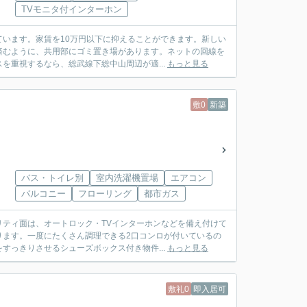
TVモニタ付インターホン
います。家賃を10万円以下に抑えることができます。新しい
済むように、共用部にゴミ置き場があります。ネットの回線を
を重視するなら、総武線下総中山周辺が適...
もっと見る
敷0
新築
バス・トイレ別
室内洗濯機置場
エアコン
バルコニー
フローリング
都市ガス
ティ面は、オートロック・TVインターホンなどを備え付けて
ります。一度にたくさん調理できる2口コンロが付いているの
すっきりさせるシューズボックス付き物件...
もっと見る
敷礼0
即入居可