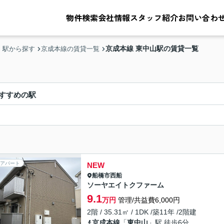
物件検索
会社情報
スタッフ紹介
お問い合わ
京成本線 東中山駅の賃貸一覧
・駅から探す
京成本線の賃貸一覧
すすめの駅
アパート
NEW
船橋市
西船
ソーヤエイトクファーム
9.1
万円
管理/共益費6,000円
2階 / 35.31㎡ / 1DK /築11年 /2階建
京成本線
「
東中山
」駅 徒歩6分