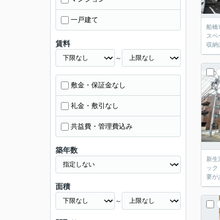
一戸建て
船橋
スペ
賃料
収納
～
敷金・保証金なし
礼金・敷引なし
共益費・管理費込み
築年数
新生
ック
要が
面積
～