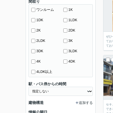
間取り
ワンルーム
1K
1DK
1LDK
2K
2DK
ぜひ
2LDK
3K
てお
てお
3DK
3LDK
4K
4DK
4LDK以上
駅・バス停からの時間
建物構造
追加する
セキ
でき
情報公開日