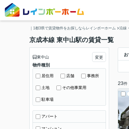
｜1都3県で賃貸物件をお探しならレインボーホーム
沿線
京成本線 東中山駅の賃貸一覧
お
東中山
変更
物件種別
居住用
店舗
事務所
23
件
土地
その他事業用
駐車場
アパート
マンション