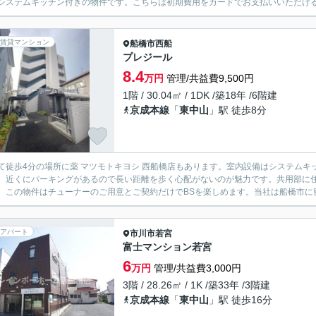
システムキッチン付きの物件です。こちらは初期費用をカードでお支払いいただける
賃貸マンション
船橋市
西船
プレジール
8.4
万円
管理/共益費9,500円
1階 / 30.04㎡ / 1DK /築18年 /6階建
京成本線
「
東中山
」駅 徒歩8分
て徒歩4分の場所に薬 マツモトキヨシ 西船橋店もあります。室内設備はシステム
。近くにパーキングがあるので長い距離を歩く心配がないのが魅力です。共用部に
。この物件はチューナーのご用意とご契約だけでBSを楽しめます。当社は船橋市に密
アパート
市川市
若宮
富士マンション若宮
6
万円
管理/共益費3,000円
3階 / 28.26㎡ / 1K /築33年 /3階建
京成本線
「
東中山
」駅 徒歩16分