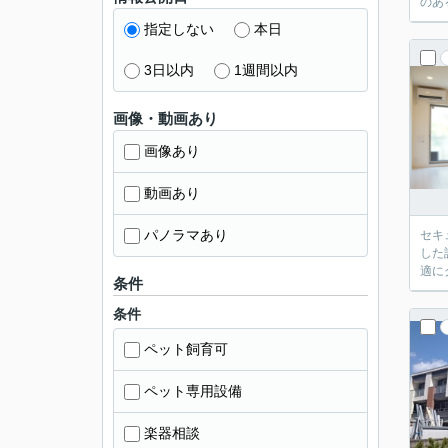
のあ
指定しない
本日
3日以内
1週間以内
画像・動画あり
画像あり
動画あり
パノラマあり
セキ
した
適に
条件
条件
ペット飼育可
ペット専用設備
楽器相談