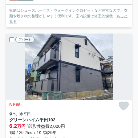
収納はシューズボックス・ウォークインクロゼットなど豊富なので、衣
類や履き物の整理がしやすく便利です。室内設備は浴室乾燥機...
もっと
見る
アパート
NEW
市川市平田
グリーンハイム平田
102
6.2
万円
管理/共益費2,000円
1階 / 20.25㎡ / 1K /築29年