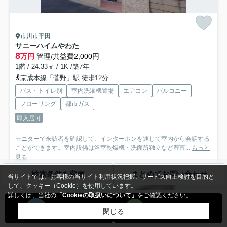
市川市平田
サニーハイムやわた
8
万円
管理/共益費2,000円
1階 / 24.33㎡ / 1K /築7年
京成本線「菅野」駅 徒歩12分
バス・トイレ別
室内洗濯機置場
エアコン
バルコニー
フローリング
都市ガス
即入居可
モニターで来訪者を確認して、インターホンを通じて室内から会話する
ことができます。室内設備は浴室乾燥機・洗面所独立など豊富...
もっと
見る
検索条件を変更
まとめてお問い合わせ
当サイトでは、お客様の当サイト利用状況把握、サービス向上検討を目的と
して、クッキー（Cookie）を使用しています。
アパート
詳しくは、当社の
「Cookieの取扱いについて」
をご確認ください。
閉じる