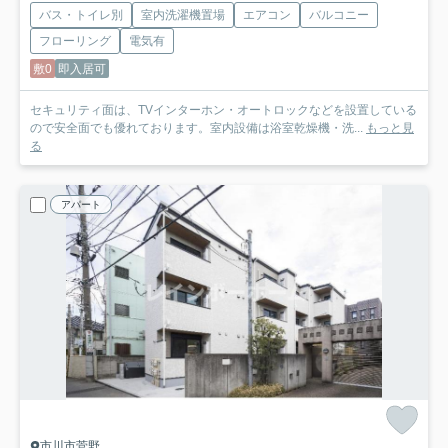
バス・トイレ別
室内洗濯機置場
エアコン
バルコニー
フローリング
電気有
敷0
即入居可
セキュリティ面は、TVインターホン・オートロックなどを設置している
ので安全面でも優れております。室内設備は浴室乾燥機・洗...
もっと見
る
アパート
市川市菅野