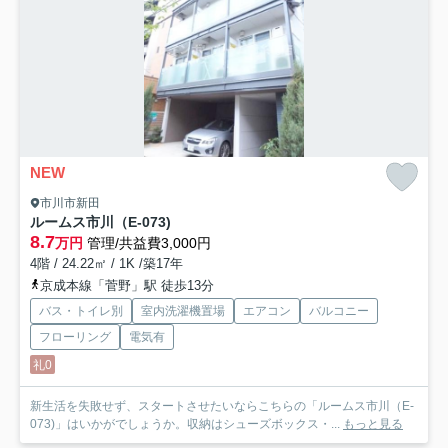
NEW
市川市新田
ルームス市川（E-073)
8.7
万円
管理/共益費3,000円
4階 / 24.22㎡ / 1K /築17年
京成本線「菅野」駅 徒歩13分
バス・トイレ別
室内洗濯機置場
エアコン
バルコニー
フローリング
電気有
礼0
新生活を失敗せず、スタートさせたいならこちらの「ルームス市川（E-
073)」はいかがでしょうか。収納はシューズボックス・...
もっと見る