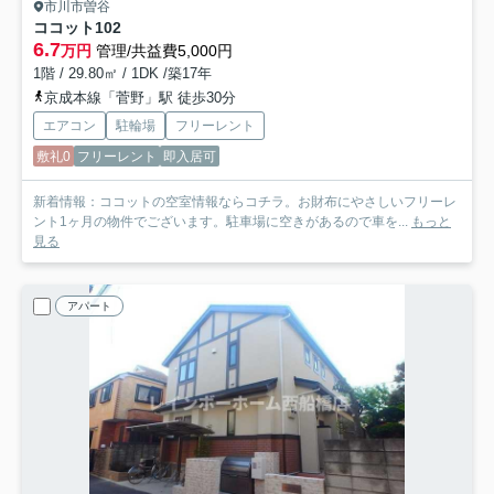
市川市曽谷
ココット
102
6.7
万円
管理/共益費5,000円
1階 / 29.80㎡ / 1DK /築17年
京成本線「菅野」駅 徒歩30分
エアコン
駐輪場
フリーレント
敷礼0
フリーレント
即入居可
新着情報：ココットの空室情報ならコチラ。お財布にやさしいフリーレ
ント1ヶ月の物件でございます。駐車場に空きがあるので車を...
もっと
見る
アパート