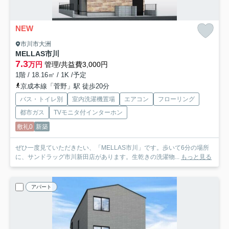
NEW
市川市大洲
MELLAS市川
7.3
万円
管理/共益費3,000円
1階 / 18.16㎡ / 1K /予定
京成本線「菅野」駅 徒歩20分
バス・トイレ別
室内洗濯機置場
エアコン
フローリング
都市ガス
TVモニタ付インターホン
敷礼0
新築
ぜひ一度見ていただきたい、「MELLAS市川」です。歩いて6分の場所
に、サンドラッグ市川新田店があります。生乾きの洗濯物...
もっと見る
アパート