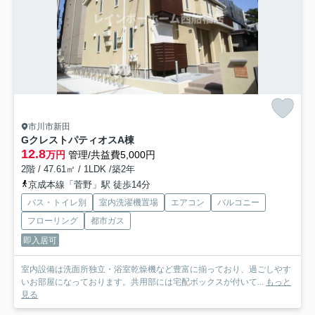
市川市新田
GクレストパティオスA棟
12.8
万円
管理/共益費5,000円
2階 / 47.61㎡ / 1LDK /築2年
京成本線「菅野」駅 徒歩14分
バス・トイレ別
室内洗濯機置場
エアコン
バルコニー
フローリング
都市ガス
即入居可
室内設備は洗面所独立・浴室乾燥機など豊富に揃っており、過ごしやす
いお部屋になっております。共用部には宅配ボックスが付いて...
もっと
見る