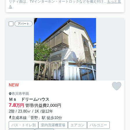
リティ面は、TVインターホン・オートロックなどを備え付け...
もっと見
る
アパート
NEW
市川市平田
Ｍｓ ドリームハウス
7.8
万円
管理/共益費2,000円
2階 / 23.80㎡ / 1K /築12年
京成本線「菅野」駅 徒歩10分
バス・トイレ別
室内洗濯機置場
エアコン
バルコニー