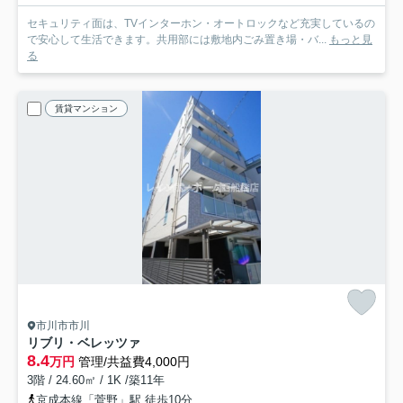
セキュリティ面は、TVインターホン・オートロックなど充実しているの
で安心して生活できます。共用部には敷地内ごみ置き場・バ...
もっと見
る
賃貸マンション
市川市市川
リブリ・ベレッツァ
8.4
万円
管理/共益費4,000円
3階 / 24.60㎡ / 1K /築11年
京成本線「菅野」駅 徒歩10分