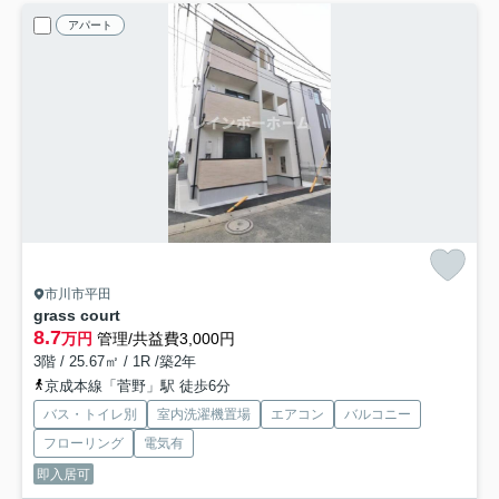
アパート
市川市平田
grass court
8.7
万円
管理/共益費3,000円
3階 / 25.67㎡ / 1R /築2年
京成本線「菅野」駅 徒歩6分
バス・トイレ別
室内洗濯機置場
エアコン
バルコニー
フローリング
電気有
即入居可