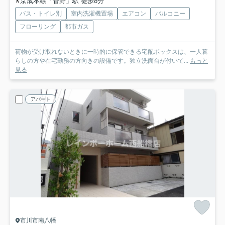
京成本線「菅野」駅 徒歩8分
バス・トイレ別
室内洗濯機置場
エアコン
バルコニー
フローリング
都市ガス
荷物が受け取れないときに一時的に保管できる宅配ボックスは、一人暮
らしの方や在宅勤務の方向きの設備です。独立洗面台が付いて...
もっと
見る
アパート
市川市南八幡