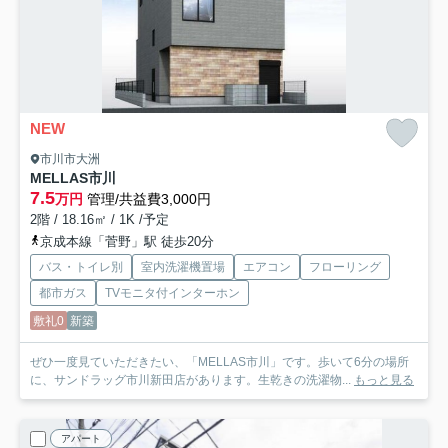
NEW
市川市大洲
MELLAS市川
7.5
万円
管理/共益費3,000円
2階 / 18.16㎡ / 1K /予定
京成本線「菅野」駅 徒歩20分
バス・トイレ別
室内洗濯機置場
エアコン
フローリング
都市ガス
TVモニタ付インターホン
敷礼0
新築
ぜひ一度見ていただきたい、「MELLAS市川」です。歩いて6分の場所
に、サンドラッグ市川新田店があります。生乾きの洗濯物...
もっと見る
アパート