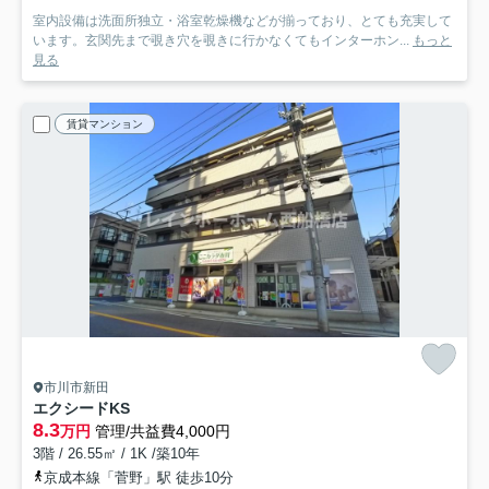
室内設備は洗面所独立・浴室乾燥機などが揃っており、とても充実して
います。玄関先まで覗き穴を覗きに行かなくてもインターホン...
もっと
見る
賃貸マンション
市川市新田
エクシードKS
8.3
万円
管理/共益費4,000円
3階 / 26.55㎡ / 1K /築10年
京成本線「菅野」駅 徒歩10分