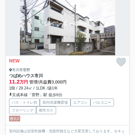
NEW
市川市菅野
つばめハウス市川
11.2
万円
管理/共益費3,000円
1階 / 29.24㎡ / 1LDK /築1年
京成本線「菅野」駅 徒歩6分
バス・トイレ別
室内洗濯機置場
エアコン
バルコニー
フローリング
都市ガス
敷礼0
室内設備は浴室乾燥機・洗面所独立など大変充実しております。セキュ