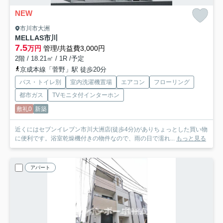
NEW
市川市大洲
MELLAS市川
7.5
万円
管理/共益費3,000円
2階 / 18.21㎡ / 1R /予定
京成本線「菅野」駅 徒歩20分
バス・トイレ別
室内洗濯機置場
エアコン
フローリング
都市ガス
TVモニタ付インターホン
敷礼0
新築
近くにはセブンイレブン市川大洲店(徒歩4分)がありちょっとした買い物
に便利です。浴室乾燥機付きの物件なので、雨の日で濡れ...
もっと見る
アパート