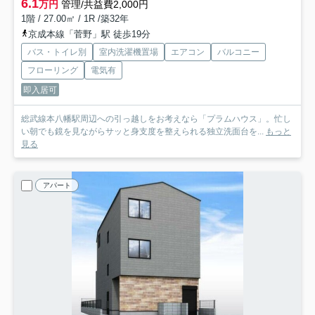
6.1
万円
管理/共益費2,000円
1階 / 27.00㎡ / 1R /築32年
京成本線「菅野」駅 徒歩19分
バス・トイレ別
室内洗濯機置場
エアコン
バルコニー
フローリング
電気有
即入居可
総武線本八幡駅周辺への引っ越しをお考えなら「プラムハウス」。忙し
い朝でも鏡を見ながらサッと身支度を整えられる独立洗面台を...
もっと
見る
アパート