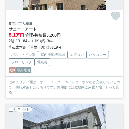
市川市大和田
サニー・アート
8.1
万円
管理/共益費5,200円
2階 / 31.84㎡ / 1K /築13年
京成本線「菅野」駅 徒歩19分
バス・トイレ別
室内洗濯機置場
エアコン
バルコニー
フローリング
電気有
敷0
即入居可
セキュリティ面は、オートロック・TVインターホンなど充実しているの
で、防犯対策もばっちりです。共用部には敷地内ごみ置き場...
もっと見
る
アパート