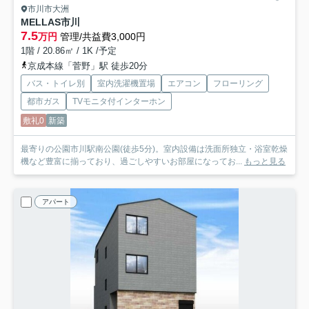
市川市大洲
MELLAS市川
7.5
万円
管理/共益費3,000円
1階 / 20.86㎡ / 1K /予定
京成本線「菅野」駅 徒歩20分
バス・トイレ別
室内洗濯機置場
エアコン
フローリング
都市ガス
TVモニタ付インターホン
敷礼0
新築
最寄りの公園市川駅南公園(徒歩5分)。室内設備は洗面所独立・浴室乾燥
機など豊富に揃っており、過ごしやすいお部屋になってお...
もっと見る
アパート