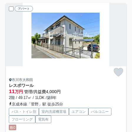
アパート
市川市大和田
レスポワール
11
万円
管理/共益費4,000円
2階 / 49.17㎡ / 1LDK /築8年
京成本線「菅野」駅 徒歩25分
バス・トイレ別
室内洗濯機置場
エアコン
バルコニー
フローリング
電気有
敷0