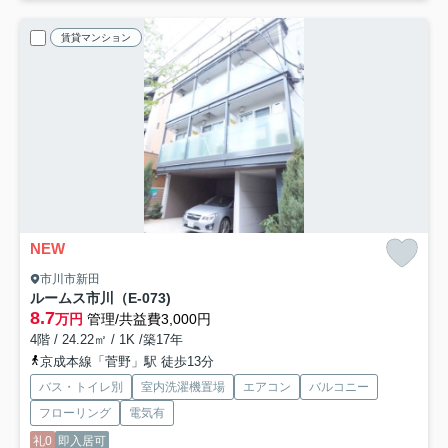
賃貸マンション
NEW
市川市新田
ルームス市川（E-073)
8.7
万円
管理/共益費3,000円
4階 / 24.22㎡ / 1K /築17年
京成本線「菅野」駅 徒歩13分
バス・トイレ別
室内洗濯機置場
エアコン
バルコニー
フローリング
電気有
礼0
即入居可