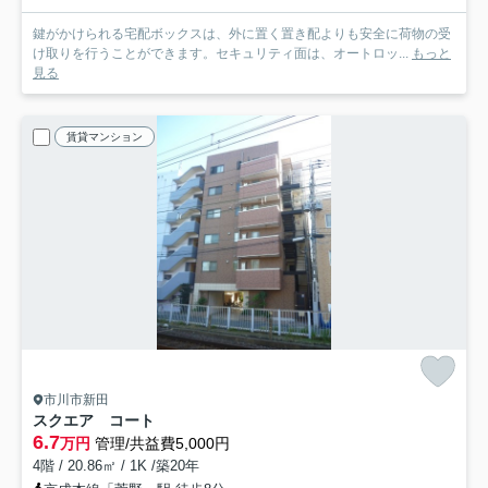
鍵がかけられる宅配ボックスは、外に置く置き配よりも安全に荷物の受
け取りを行うことができます。セキュリティ面は、オートロッ...
もっと
見る
賃貸マンション
市川市新田
スクエア コート
6.7
万円
管理/共益費5,000円
4階 / 20.86㎡ / 1K /築20年