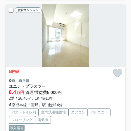
賃貸マンション
NEW
市川市八幡
ユニテ・プラスツー
8.4
万円
管理/共益費5,000円
2階 / 26.46㎡ / 1K /築18年
京成本線「菅野」駅 徒歩14分
バス・トイレ別
室内洗濯機置場
エアコン
バルコニー
フローリング
電気有
即入居可