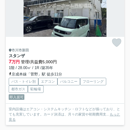
市川市新田
スタンザ
7
万円
管理/共益費5,000円
1階 / 28.00㎡ / 1R /築35年
京成本線「菅野」駅 徒歩11分
バス・トイレ別
エアコン
バルコニー
フローリング
都市ガス
駐輪場
即入居可
室内設備はエアコン・システムキッチン・ロフトなどが揃っており、と
ても充実しています。カード決済は、月々の家賃や初期費用支...
もっと
見る