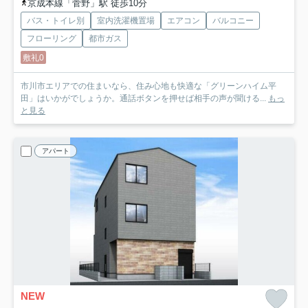
京成本線「菅野」駅 徒歩10分
バス・トイレ別
室内洗濯機置場
エアコン
バルコニー
フローリング
都市ガス
敷礼0
市川市エリアでの住まいなら、住み心地も快適な「グリーンハイム平
田」はいかがでしょうか。通話ボタンを押せば相手の声が聞ける...
もっ
と見る
アパート
NEW