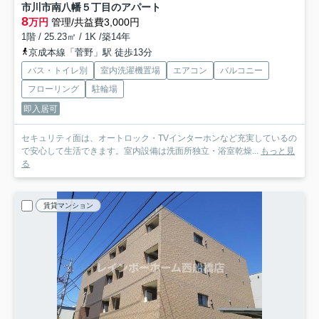
市川市南八幡５丁目のアパート
8
万円
管理/共益費3,000円
1階 / 25.23㎡ / 1K /築14年
京成本線「菅野」駅 徒歩13分
バス・トイレ別
室内洗濯機置場
エアコン
バルコニー
フローリング
駐輪場
即入居可
セキュリティ面は、オートロック・TVインターホンなど充実しているの
で安心して生活できます。室内設備は洗面所独立・浴室乾燥...
もっと見
る
賃貸マンション