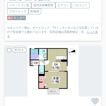
バス・トイレ別
室内洗濯機置場
エアコン
バルコニー
フローリング
駐輪場
敷0
即入居可
セキュリティ面は、オートロック・TVインターホンなどを設置している
ので安全面でも優れております。室内設備は洗面所独立・浴...
もっと見
る
アパート