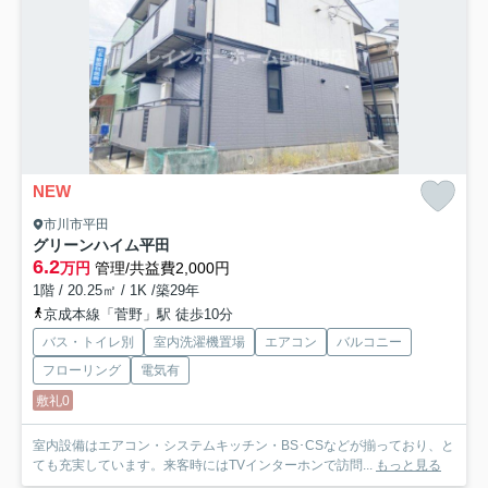
NEW
市川市平田
グリーンハイム平田
6.2
万円
管理/共益費2,000円
1階 / 20.25㎡ / 1K /築29年
京成本線「菅野」駅 徒歩10分
バス・トイレ別
室内洗濯機置場
エアコン
バルコニー
フローリング
電気有
敷礼0
室内設備はエアコン・システムキッチン・BS･CSなどが揃っており、と
ても充実しています。来客時にはTVインターホンで訪問...
もっと見る