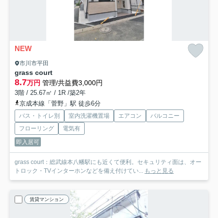
NEW
市川市平田
grass court
8.7
万円
管理/共益費3,000円
3階 / 25.67㎡ / 1R /築2年
京成本線「菅野」駅 徒歩6分
バス・トイレ別
室内洗濯機置場
エアコン
バルコニー
フローリング
電気有
即入居可
grass court：総武線本八幡駅にも近くて便利。セキュリティ面は、オー
トロック・TVインターホンなどを備え付けてい...
もっと見る
賃貸マンション