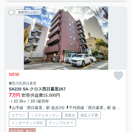
賃貸マンション
NEW
荒川区西日暮里
SA220 SA-クロス西日暮里2
67
7
万円
管理/共益費15,000円
- / 10.39㎡ / 1R /築35年
山手線「西日暮里」駅 徒歩2分
千代田線「西日暮里」駅 徒歩2分
エアコン
システムキッチン
洗面台
保証人不要
インターネット対応
ディンプルキー
仲手無料
敷礼0