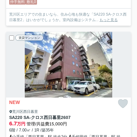
仲手無料
敷礼0
荒川区エリアでの住まいなら、住み心地も快適な「SA220 SA-クロス西
日暮里2」はいかがでしょうか。室内設備はシステム...
もっと見る
賃貸マンション
NEW
荒川区西日暮里
SA220 SA-クロス西日暮里2
607
6.7
万円
管理/共益費15,000円
6階 / 7.00㎡ / 1R /築35年
山手線「西日暮里」駅 徒歩2分
千代田線「西日暮里」駅 徒歩2分