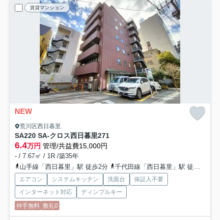
賃貸マンション
NEW
荒川区西日暮里
SA220 SA-クロス西日暮里2
71
6.4
万円
管理/共益費15,000円
- / 7.67㎡ / 1R /築35年
山手線「西日暮里」駅 徒歩2分
千代田線「西日暮里」駅 徒歩2分
エアコン
システムキッチン
洗面台
保証人不要
インターネット対応
ディンプルキー
仲手無料
敷礼0