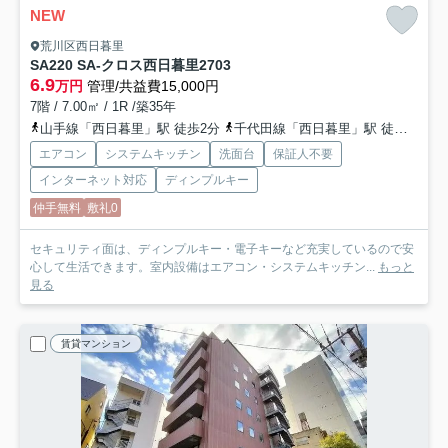
NEW
荒川区西日暮里
SA220 SA-クロス西日暮里2
703
6.9
万円
管理/共益費15,000円
7階 / 7.00㎡ / 1R /築35年
山手線「西日暮里」駅 徒歩2分
千代田線「西日暮里」駅 徒歩2分
エアコン
システムキッチン
洗面台
保証人不要
インターネット対応
ディンプルキー
仲手無料
敷礼0
セキュリティ面は、ディンプルキー・電子キーなど充実しているので安
心して生活できます。室内設備はエアコン・システムキッチン...
もっと
見る
賃貸マンション