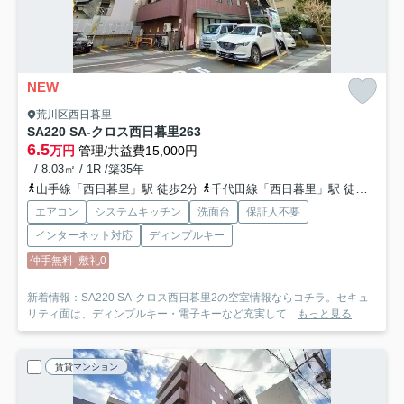
NEW
荒川区西日暮里
SA220 SA-クロス西日暮里2
63
6.5
万円
管理/共益費15,000円
- / 8.03㎡ / 1R /築35年
山手線「西日暮里」駅 徒歩2分
千代田線「西日暮里」駅 徒歩2分
エアコン
システムキッチン
洗面台
保証人不要
インターネット対応
ディンプルキー
仲手無料
敷礼0
新着情報：SA220 SA-クロス西日暮里2の空室情報ならコチラ。セキュ
リティ面は、ディンプルキー・電子キーなど充実して...
もっと見る
賃貸マンション