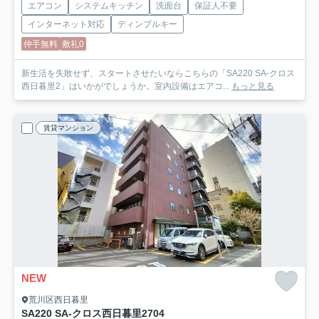
エアコン
システムキッチン
洗面台
保証人不要
インターネット対応
ディンプルキー
仲手無料
敷礼0
新生活を失敗せず、スタートさせたいならこちらの「SA220 SA-クロス
西日暮里2」はいかがでしょうか。室内設備はエアコ...
もっと見る
賃貸マンション
NEW
荒川区西日暮里
SA220 SA-クロス西日暮里2
704