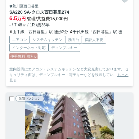
荒川区西日暮里
SA220 SA-クロス西日暮里2
74
6.5
万円
管理/共益費15,000円
- / 7.48㎡ / 1R /築35年
山手線「西日暮里」駅 徒歩2分
千代田線「西日暮里」駅 徒歩2分
エアコン
システムキッチン
洗面台
保証人不要
インターネット対応
ディンプルキー
仲手無料
敷礼0
室内設備はエアコン・システムキッチンなど大変充実しております。セ
キュリティ面は、ディンプルキー・電子キーなどを設置してい...
もっと
見る
賃貸マンション