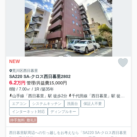
NEW
荒川区西日暮里
SA220 SA-クロス西日暮里2
802
6.2
万円
管理/共益費15,000円
8階 / 7.00㎡ / 1R /築35年
山手線「西日暮里」駅 徒歩2分
千代田線「西日暮里」駅 徒歩2分
エアコン
システムキッチン
洗面台
保証人不要
インターネット対応
ディンプルキー
仲手無料
敷礼0
西日暮里駅周辺への引っ越しをお考えなら「SA220 SA-クロス西日暮里