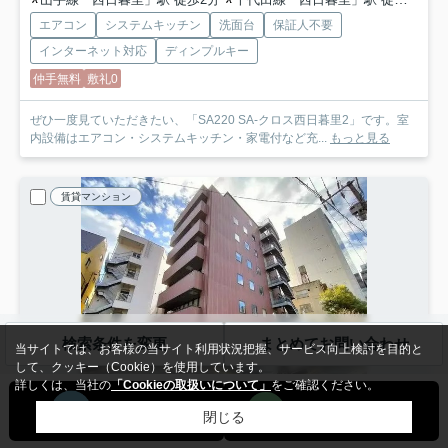
エアコン
システムキッチン
洗面台
保証人不要
インターネット対応
ディンプルキー
仲手無料
敷礼0
ぜひ一度見ていただきたい、「SA220 SA-クロス西日暮里2」です。室
内設備はエアコン・システムキッチン・家電付など充...
もっと見る
賃貸マンション
検索条件を変更
まとめてお問い合わせ
当サイトでは、お客様の当サイト利用状況把握、サービス向上検討を目的と
して、クッキー（Cookie）を使用しています。
詳しくは、当社の
「Cookieの取扱いについて」
をご確認ください。
NEW
閉じる
荒川区西日暮里