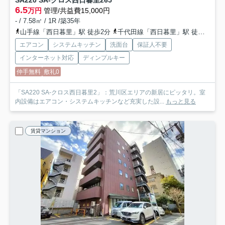
SA220 SA-クロス西日暮里2
65
6.5
万円
管理/共益費15,000円
- / 7.58㎡ / 1R /築35年
山手線「西日暮里」駅 徒歩2分
千代田線「西日暮里」駅 徒歩2分
エアコン
システムキッチン
洗面台
保証人不要
インターネット対応
ディンプルキー
仲手無料
敷礼0
「SA220 SA-クロス西日暮里2」：荒川区エリアの新居にピッタリ。室
内設備はエアコン・システムキッチンなど充実した設...
もっと見る
賃貸マンション