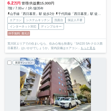
6.2
万円
管理/共益費15,000円
7階 / 7.00㎡ / 1R /築35年
山手線「西日暮里」駅 徒歩2分
千代田線「西日暮里」駅 徒歩2分
エアコン
システムキッチン
洗面台
保証人不要
インターネット対応
ディンプルキー
仲手無料
敷礼0
荒川区エリアでの住まいなら、住み心地も快適な「SA220 SA-クロス西
日暮里2」はいかがでしょうか。室内設備はエアコン...
もっと見る
賃貸マンション