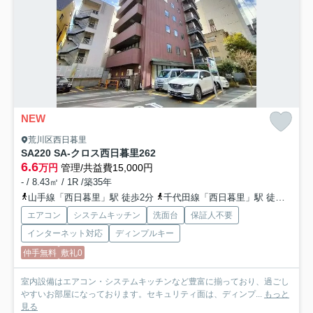
NEW
荒川区西日暮里
SA220 SA-クロス西日暮里2
62
6.6
万円
管理/共益費15,000円
- / 8.43㎡ / 1R /築35年
山手線「西日暮里」駅 徒歩2分
千代田線「西日暮里」駅 徒歩2分
エアコン
システムキッチン
洗面台
保証人不要
インターネット対応
ディンプルキー
仲手無料
敷礼0
室内設備はエアコン・システムキッチンなど豊富に揃っており、過ごし
やすいお部屋になっております。セキュリティ面は、ディンプ...
もっと
見る