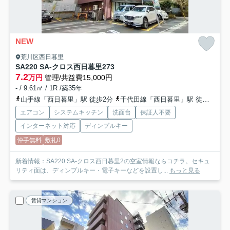
NEW
荒川区西日暮里
SA220 SA-クロス西日暮里2
73
7.2
万円
管理/共益費15,000円
- / 9.61㎡ / 1R /築35年
山手線「西日暮里」駅 徒歩2分
千代田線「西日暮里」駅 徒歩2分
エアコン
システムキッチン
洗面台
保証人不要
インターネット対応
ディンプルキー
仲手無料
敷礼0
新着情報：SA220 SA-クロス西日暮里2の空室情報ならコチラ。セキュ
リティ面は、ディンプルキー・電子キーなどを設置し...
もっと見る
賃貸マンション