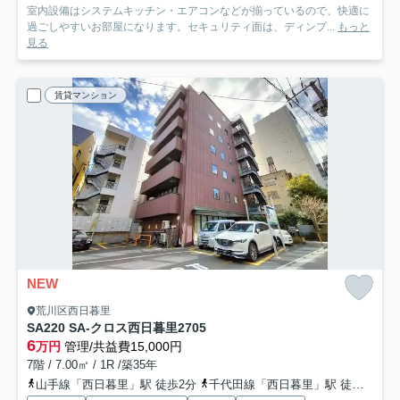
室内設備はシステムキッチン・エアコンなどが揃っているので、快適に
過ごしやすいお部屋になります。セキュリティ面は、ディンプ...
もっと
見る
賃貸マンション
NEW
荒川区西日暮里
SA220 SA-クロス西日暮里2
705
6
万円
管理/共益費15,000円
7階 / 7.00㎡ / 1R /築35年
山手線「西日暮里」駅 徒歩2分
千代田線「西日暮里」駅 徒歩2分