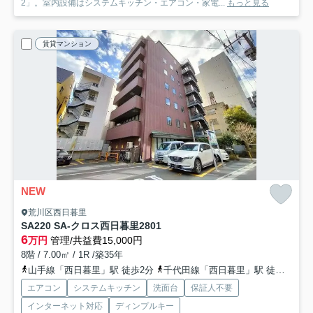
2」。室内設備はシステムキッチン・エアコン・家電...
もっと見る
賃貸マンション
NEW
荒川区西日暮里
SA220 SA-クロス西日暮里2
801
6
万円
管理/共益費15,000円
8階 / 7.00㎡ / 1R /築35年
山手線「西日暮里」駅 徒歩2分
千代田線「西日暮里」駅 徒歩2分
エアコン
システムキッチン
洗面台
保証人不要
インターネット対応
ディンプルキー