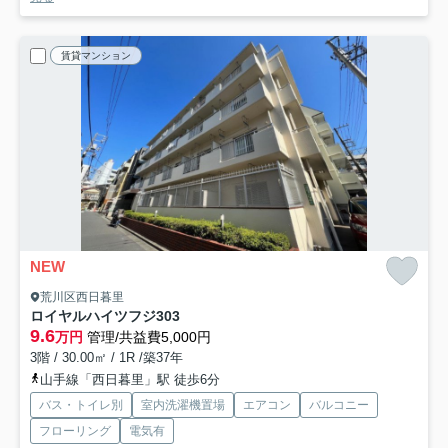
賃貸マンション
NEW
荒川区西日暮里
ロイヤルハイツフジ
303
9.6
万円
管理/共益費5,000円
3階 / 30.00㎡ / 1R /築37年
山手線「西日暮里」駅 徒歩6分
バス・トイレ別
室内洗濯機置場
エアコン
バルコニー
フローリング
電気有