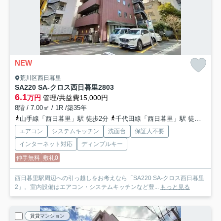
NEW
荒川区西日暮里
SA220 SA-クロス西日暮里2
803
6.1
万円
管理/共益費15,000円
8階 / 7.00㎡ / 1R /築35年
山手線「西日暮里」駅 徒歩2分
千代田線「西日暮里」駅 徒歩2分
エアコン
システムキッチン
洗面台
保証人不要
インターネット対応
ディンプルキー
仲手無料
敷礼0
西日暮里駅周辺への引っ越しをお考えなら「SA220 SA-クロス西日暮里
2」。室内設備はエアコン・システムキッチンなど豊...
もっと見る
賃貸マンション