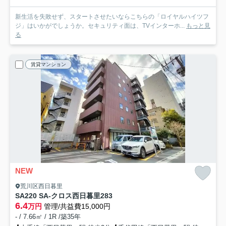
新生活を失敗せず、スタートさせたいならこちらの「ロイヤルハイツフ
ジ」はいかがでしょうか。セキュリティ面は、TVインターホ...
もっと見
る
賃貸マンション
NEW
荒川区西日暮里
SA220 SA-クロス西日暮里2
83
6.4
万円
管理/共益費15,000円
- / 7.66㎡ / 1R /築35年