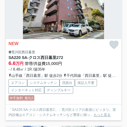
NEW
荒川区西日暮里
SA220 SA-クロス西日暮里2
72
6.6
万円
管理/共益費15,000円
- / 8.48㎡ / 1R /築35年
山手線「西日暮里」駅 徒歩2分
千代田線「西日暮里」駅 徒歩2分
エアコン
システムキッチン
洗面台
保証人不要
インターネット対応
ディンプルキー
仲手無料
敷礼0
「SA220 SA-クロス西日暮里2」：荒川区エリアの新居にピッタリ。室
内設備はエアコン・システムキッチンなど豊富に揃っ...
もっと見る