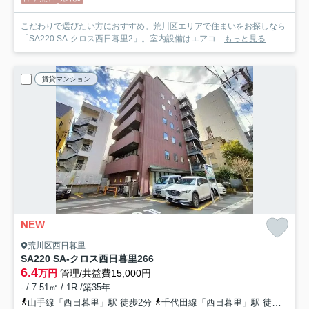
こだわりで選びたい方におすすめ。荒川区エリアで住まいをお探しなら
「SA220 SA-クロス西日暮里2」。室内設備はエアコ...
もっと見る
賃貸マンション
NEW
荒川区西日暮里
SA220 SA-クロス西日暮里2
66
6.4
万円
管理/共益費15,000円
- / 7.51㎡ / 1R /築35年
山手線「西日暮里」駅 徒歩2分
千代田線「西日暮里」駅 徒歩2分