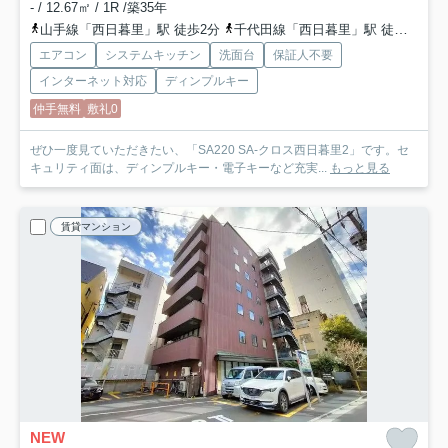
- / 12.67㎡ / 1R /築35年
山手線「西日暮里」駅 徒歩2分
千代田線「西日暮里」駅 徒歩2分
エアコン
システムキッチン
洗面台
保証人不要
インターネット対応
ディンプルキー
仲手無料
敷礼0
ぜひ一度見ていただきたい、「SA220 SA-クロス西日暮里2」です。セ
キュリティ面は、ディンプルキー・電子キーなど充実...
もっと見る
賃貸マンション
NEW