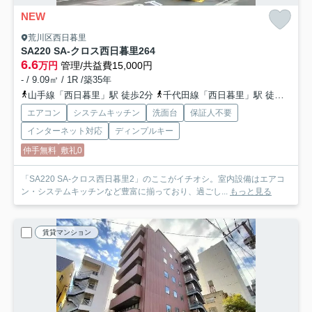
NEW
荒川区西日暮里
SA220 SA-クロス西日暮里2
64
6.6
万円
管理/共益費15,000円
- / 9.09㎡ / 1R /築35年
山手線「西日暮里」駅 徒歩2分
千代田線「西日暮里」駅 徒歩2分
エアコン
システムキッチン
洗面台
保証人不要
インターネット対応
ディンプルキー
仲手無料
敷礼0
「SA220 SA-クロス西日暮里2」のここがイチオシ。室内設備はエアコ
ン・システムキッチンなど豊富に揃っており、過ごし...
もっと見る
賃貸マンション