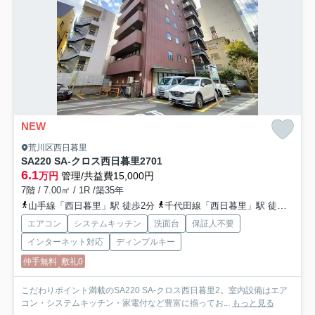
NEW
荒川区西日暮里
SA220 SA-クロス西日暮里2
701
6.1
万円
管理/共益費15,000円
7階 / 7.00㎡ / 1R /築35年
山手線「西日暮里」駅 徒歩2分
千代田線「西日暮里」駅 徒歩2分
エアコン
システムキッチン
洗面台
保証人不要
インターネット対応
ディンプルキー
仲手無料
敷礼0
こだわりポイント満載のSA220 SA-クロス西日暮里2。室内設備はエア
コン・システムキッチン・家電付など豊富に揃ってお...
もっと見る