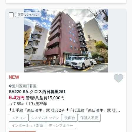
賃貸マンション
NEW
荒川区西日暮里
SA220 SA-クロス西日暮里2
61
6.4
万円
管理/共益費15,000円
- / 7.86㎡ / 1R /築35年
山手線「西日暮里」駅 徒歩2分
千代田線「西日暮里」駅 徒歩2分
エアコン
システムキッチン
洗面台
保証人不要
インターネット対応
ディンプルキー