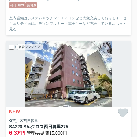
仲手無料
敷礼0
室内設備はシステムキッチン・エアコンなど大変充実しております。セ
キュリティ面は、ディンプルキー・電子キーなど充実している...
もっと
見る
賃貸マンション
NEW
荒川区西日暮里
SA220 SA-クロス西日暮里2
75
6.3
万円
管理/共益費15,000円