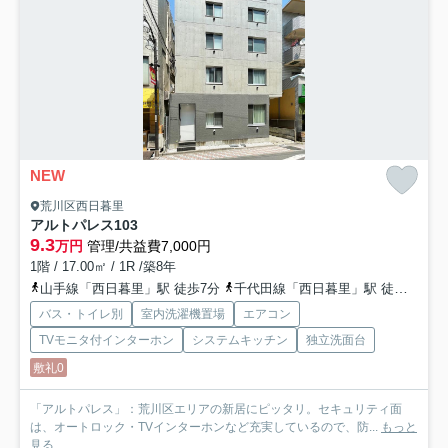
NEW
荒川区西日暮里
アルトパレス
103
9.3
万円
管理/共益費7,000円
1階 / 17.00㎡ / 1R /築8年
山手線「西日暮里」駅 徒歩7分
千代田線「西日暮里」駅 徒歩7分
バス・トイレ別
室内洗濯機置場
エアコン
TVモニタ付インターホン
システムキッチン
独立洗面台
敷礼0
「アルトパレス」：荒川区エリアの新居にピッタリ。セキュリティ面
は、オートロック・TVインターホンなど充実しているので、防...
もっと
見る