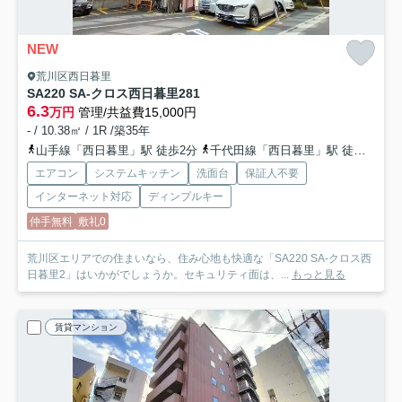
NEW
荒川区西日暮里
SA220 SA-クロス西日暮里2
81
6.3
万円
管理/共益費15,000円
- / 10.38㎡ / 1R /築35年
山手線「西日暮里」駅 徒歩2分
千代田線「西日暮里」駅 徒歩2分
エアコン
システムキッチン
洗面台
保証人不要
インターネット対応
ディンプルキー
仲手無料
敷礼0
荒川区エリアでの住まいなら、住み心地も快適な「SA220 SA-クロス西
日暮里2」はいかがでしょうか。セキュリティ面は、...
もっと見る
賃貸マンション