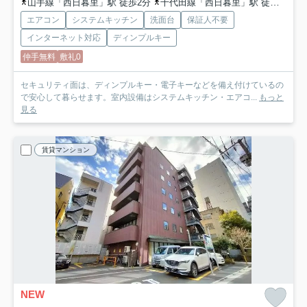
山手線「西日暮里」駅 徒歩2分
千代田線「西日暮里」駅 徒歩2分
エアコン
システムキッチン
洗面台
保証人不要
インターネット対応
ディンプルキー
仲手無料
敷礼0
セキュリティ面は、ディンプルキー・電子キーなどを備え付けているの
で安心して暮らせます。室内設備はシステムキッチン・エアコ...
もっと
見る
賃貸マンション
NEW