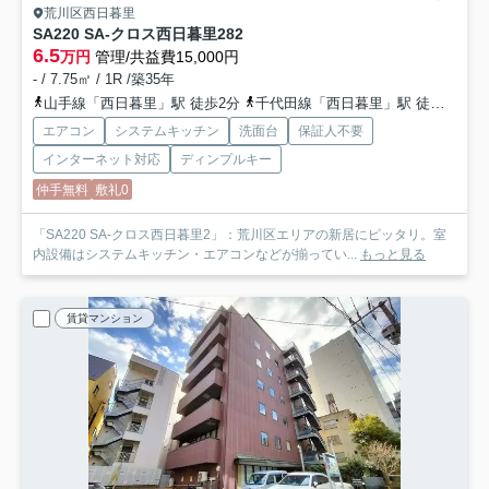
荒川区西日暮里
SA220 SA-クロス西日暮里2
82
6.5
万円
管理/共益費15,000円
- / 7.75㎡ / 1R /築35年
山手線「西日暮里」駅 徒歩2分
千代田線「西日暮里」駅 徒歩2分
エアコン
システムキッチン
洗面台
保証人不要
インターネット対応
ディンプルキー
仲手無料
敷礼0
「SA220 SA-クロス西日暮里2」：荒川区エリアの新居にピッタリ。室
内設備はシステムキッチン・エアコンなどが揃ってい...
もっと見る
賃貸マンション