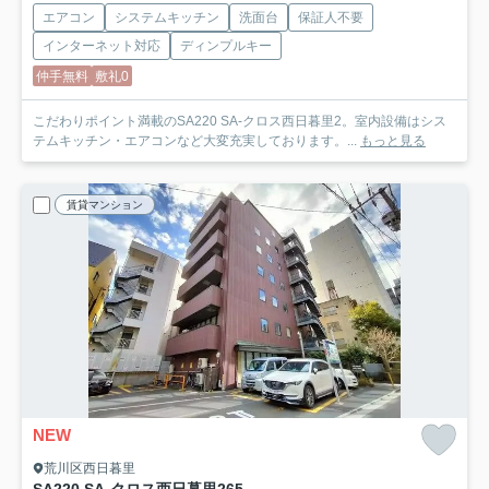
エアコン
システムキッチン
洗面台
保証人不要
インターネット対応
ディンプルキー
仲手無料
敷礼0
こだわりポイント満載のSA220 SA-クロス西日暮里2。室内設備はシス
テムキッチン・エアコンなど大変充実しております。...
もっと見る
賃貸マンション
NEW
荒川区西日暮里