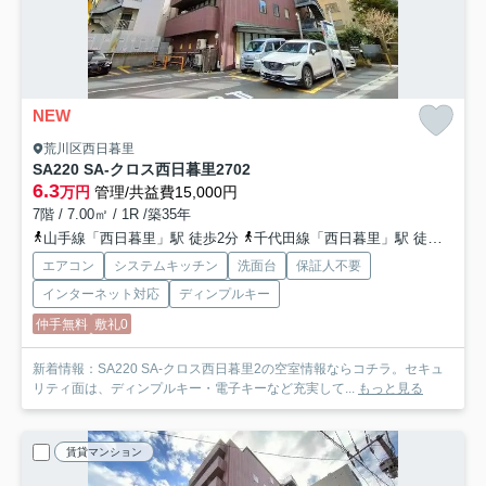
NEW
荒川区西日暮里
SA220 SA-クロス西日暮里2
702
6.3
万円
管理/共益費15,000円
7階 / 7.00㎡ / 1R /築35年
山手線「西日暮里」駅 徒歩2分
千代田線「西日暮里」駅 徒歩2分
エアコン
システムキッチン
洗面台
保証人不要
インターネット対応
ディンプルキー
仲手無料
敷礼0
新着情報：SA220 SA-クロス西日暮里2の空室情報ならコチラ。セキュ
リティ面は、ディンプルキー・電子キーなど充実して...
もっと見る
賃貸マンション