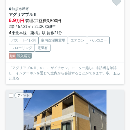
加須市琴寄
アグリアブルⅡ
6.9
万円
管理/共益費3,500円
2階 / 57.21㎡ / 2LDK /築9年
東北本線「栗橋」駅 徒歩21分
バス・トイレ別
室内洗濯機置場
エアコン
バルコニー
フローリング
電気有
敷0
即入居可
「アグリアブルⅡ」のここがイチオシ。モニター越しに来訪者を確認
し、インターホンを通じて室内から会話することができます。収...
もっ
と見る
アパート