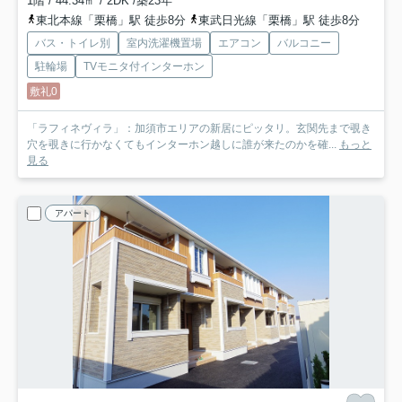
1階 / 44.34㎡ / 2DK /築23年
東北本線「栗橋」駅 徒歩8分
東武日光線「栗橋」駅 徒歩8分
バス・トイレ別
室内洗濯機置場
エアコン
バルコニー
駐輪場
TVモニタ付インターホン
敷礼0
「ラフィネヴィラ」：加須市エリアの新居にピッタリ。玄関先まで覗き
穴を覗きに行かなくてもインターホン越しに誰が来たのかを確...
もっと
見る
アパート