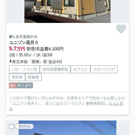
久喜市栗橋中央
ユニゾン花月Ⅱ
5.7
万円
管理/共益費4,100円
1階 / 35.00㎡ / 1K /築3年
東北本線「栗橋」駅 徒歩4分
バス・トイレ別
室内洗濯機置場
エアコン
フローリング
電気有
駐輪場
敷0
即入居可
こだわりで選びたい方におすすめ。久喜市エリアで住まいをお探しなら
「ユニゾン花月Ⅱ」。近くにはセブンイレブン 栗橋伊坂店(...
もっと見
る
アパート