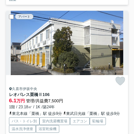
アパート
久喜市伊坂中央
レオパレス栗橋Ⅱ
106
6.1
万円
管理/共益費7,500円
1階 / 23.18㎡ / 1K /築24年
東北本線「栗橋」駅 徒歩9分
東武日光線「栗橋」駅 徒歩9分
バス・トイレ別
室内洗濯機置場
エアコン
駐輪場
温水洗浄便座
浴室乾燥機