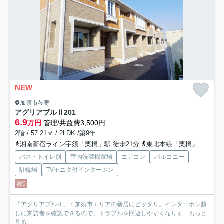
NEW
加須市琴寄
アグリアブルⅡ
201
6.9
万円
管理/共益費3,500円
2階 / 57.21㎡ / 2LDK /築9年
湘南新宿ライン宇須「栗橋」駅 徒歩21分
東北本線「栗橋」駅 徒歩21分
バス・トイレ別
室内洗濯機置場
エアコン
バルコニー
駐輪場
TVモニタ付インターホン
敷0
「アグリアブルⅡ」：加須市エリアの新居にピッタリ。インターホン越
しに来訪者を確認できるので、トラブルを回避しやすくなりま...
もっと
見る