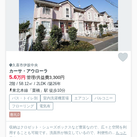
久喜市伊坂中央
カーサ・アウローラ
5.6
万円
管理/共益費3,300円
2階 / 58.12㎡ / 2LDK /築26年
東北本線「栗橋」駅 徒歩10分
バス・トイレ別
室内洗濯機置場
エアコン
バルコニー
フローリング
電気有
敷礼0
収納はクロゼット・シューズボックスなど豊富なので、広々と空間を利
用することも可能です。洗面所が独立しているので、利便性の...
もっと