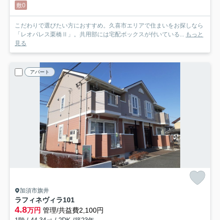
敷0
こだわりで選びたい方におすすめ。久喜市エリアで住まいをお探しなら
「レオパレス栗橋Ⅱ」。共用部には宅配ボックスが付いている...
もっと
見る
アパート
加須市旗井
ラフィネヴィラ
101
4.8
万円
管理/共益費2,100円