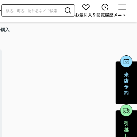
せ
心購入