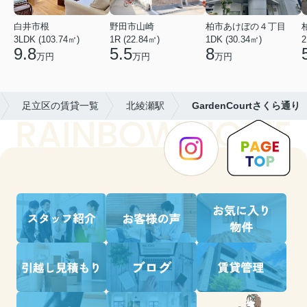
白井市根
野田市山崎
柏市あけぼの４丁目
3LDK (103.74㎡)
1R (22.84㎡)
1DK (30.34㎡)
2
9.8
5.5
8
万円
万円
万円
足立区の賃貸一覧
北綾瀬駅
GardenCourtさくら通り