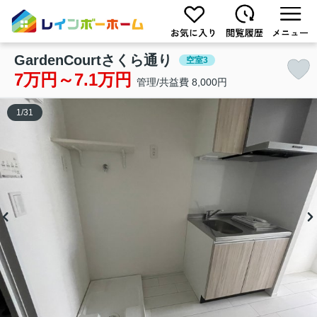
GardenCourtさくら通り
空室3
7万円～7.1万円
管理/共益費 8,000円
1
/
31