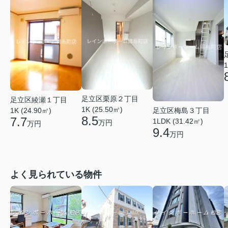
1
足立区栗原２丁目
足立区綾瀬１丁目
1K (25.50㎡)
1K (24.90㎡)
足立区梅島３丁目
8.5
7.7
1LDK (31.42㎡)
万円
万円
9.4
万円
よく見られている物件