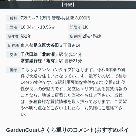
【外観】
7万円～7.1万円 管理/共益費 8,000円
賃料
18.04㎡～19.56㎡
1K
面積
間取り
築2年
2階/4階建
築年数
所在階
東京都
足立区
大谷田
３丁目9-14
所在地
千代田線
「
北綾瀬
」駅 徒歩14分
交通
常磐緩行線
「
亀有
」駅 徒歩21分
こちらはマンションタイプになります。令和6年築の物
備考
件で快適な住まいとなっています。最寄りの駅まで徒歩
14分の物件です。2駅利用可能な物件なので交通の利便
性が良いのが魅力です。足立区エリアにある賃貸情報の
ことなら、地域に密着した当社へお任せ下さい。当社
は、多種多様な賃貸情報を取り扱っております。ご要望
や不明な点などございましたら、お気軽にご連絡下さ
い。
GardenCourtさくら通りのコメント(おすすめポイ