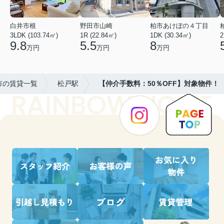
白井市根
野田市山崎
柏市あけぼの４丁目
3LDK (103.74㎡)
1R (22.84㎡)
1DK (30.34㎡)
2
9.8
5.5
8
万円
万円
万円
市の賃貸一覧
松戸駅
【仲介手数料：50％OFF】対象物件！