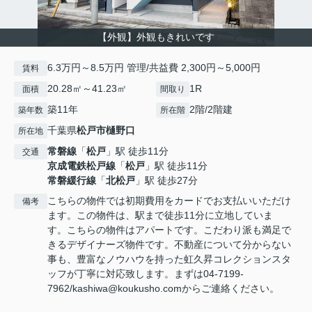
【外観】外観もきれいです
6.3万円～8.5万円 管理/共益費 2,300円～5,000円
賃料
20.28㎡～41.23㎡
1R
面積
間取り
築11年
2階/2階建
築年数
所在階
千葉県
松戸市
樋野口
所在地
常磐線
「
松戸
」駅 徒歩11分
交通
京成電鉄松戸線
「
松戸
」駅 徒歩11分
常磐緩行線
「
北松戸
」駅 徒歩27分
こちらの物件では初期費用をカードでお支払いいただけ
備考
ます。この物件は、駅まで徒歩11分に立地していま
す。こちらの物件はアパートです。こだわり派も満足で
きるデザイナーズ物件です。不動産について分からない
事も、豊富なノウハウを持った虹久昇コレクションスタ
ッフが丁寧に対応致します。まずは04-7199-
7962/kashiwa@koukusho.comからご連絡ください。