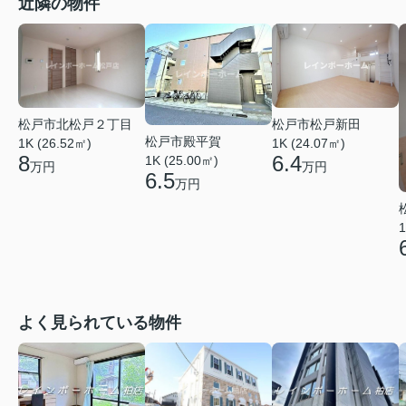
近隣の物件
松戸市北松戸２丁目
松戸市松戸新田
松戸市殿平賀
1K (26.52㎡)
1K (24.07㎡)
8
6.4
1K (25.00㎡)
万円
万円
6.5
万円
1
よく見られている物件