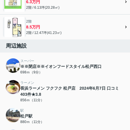
6.3万円
2階 / 6.13坪(20.28㎡)
2階
8.5万円
2階 / 12.47坪(41.23㎡)
周辺施設
スーパー
※※閉店※※イオンフードスタイル松戸西口
698ｍ（9分）
ラーメン
長浜ラーメン フクフク 松戸店 2024年6月7日 口コミ
403件★3.8
856ｍ（11分）
駅
松戸駅
880ｍ（11分）