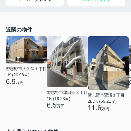
近隣の物件
習志野市大久保１丁目
1K (26.08㎡)
1
6.9
万円
習志野市津田沼３丁目
習志野市鷺沼１丁目
1K (16.23㎡)
2LDK (65.21㎡)
6.5
11.6
万円
万円