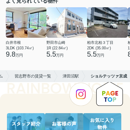
よく見られている物件
白井市根
野田市山崎
柏市北柏３丁目
3LDK (103.74㎡)
1R (22.84㎡)
2DK (35.00㎡)
1
9.8
5.5
5.5
万円
万円
万円
ム
習志野市の賃貸一覧
津田沼駅
ショルテッツァ京成