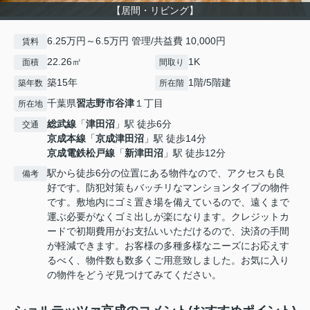
【居間・リビング】
6.25万円～6.5万円 管理/共益費 10,000円
賃料
22.26㎡
1K
面積
間取り
築15年
1階/5階建
築年数
所在階
千葉県
習志野市
谷津
１丁目
所在地
総武線
「
津田沼
」駅 徒歩6分
交通
京成本線
「
京成津田沼
」駅 徒歩14分
京成電鉄松戸線
「
新津田沼
」駅 徒歩12分
駅から徒歩6分の位置にある物件なので、アクセスも良
備考
好です。防犯対策もバッチリなマンションタイプの物件
です。敷地内にゴミ置き場を備えているので、遠くまで
運ぶ必要がなくゴミ出しが楽になります。クレジットカ
ードで初期費用がお支払いいただけるので、決済の手間
が軽減できます。お客様の多種多様なニーズにお応えす
るべく、物件数も数多くご用意致しました。お気に入り
の物件をどうぞ見つけてみてください。