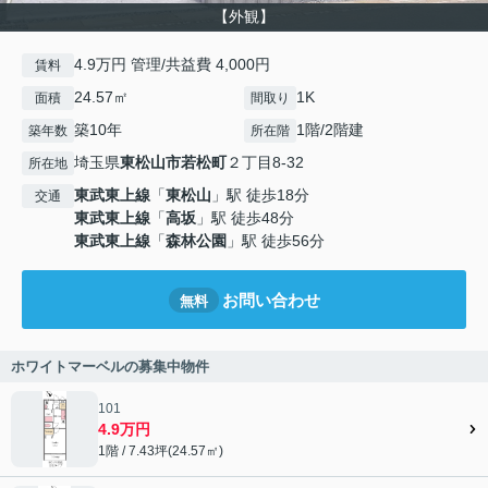
【外観】
4.9万円 管理/共益費 4,000円
賃料
24.57㎡
1K
面積
間取り
築10年
1階/2階建
築年数
所在階
埼玉県
東松山市
若松町
２丁目8-32
所在地
東武東上線
「
東松山
」駅 徒歩18分
交通
東武東上線
「
高坂
」駅 徒歩48分
東武東上線
「
森林公園
」駅 徒歩56分
お問い合わせ
無料
ホワイトマーベルの募集中物件
101
4.9万円
1階 / 7.43坪(24.57㎡)