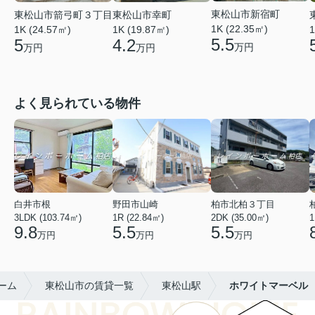
東松山市新宿町
東松山市箭弓町３丁目
東松山市幸町
1K (22.35㎡)
1K (24.57㎡)
1K (19.87㎡)
1
5.5
5
4.2
万円
万円
万円
よく見られている物件
白井市根
野田市山崎
柏市北柏３丁目
3LDK (103.74㎡)
1R (22.84㎡)
2DK (35.00㎡)
1
9.8
5.5
5.5
万円
万円
万円
ーム
東松山市の賃貸一覧
東松山駅
ホワイトマーベル