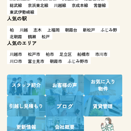
総武線
京浜東北線
川越線
京成本線
常磐線
東武伊勢崎線
人気の駅
柏
川越
志木
上福岡
朝霞台
新松戸
ふじみ野
北朝霞
鶴瀬
松戸
人気のエリア
川越市
松戸市
柏市
足立区
船橋市
市川市
川口市
富士見市
朝霞市
ふじみ野市