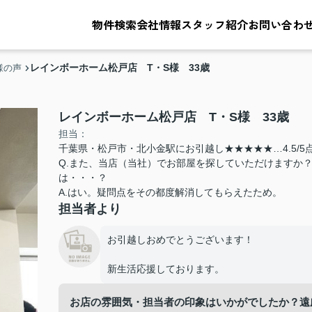
物件検索
会社情報
スタッフ紹介
お問い合わ
レインボーホーム松戸店 T・S様 33歳
様の声
レインボーホーム松戸店 T・S様 33歳
担当：
千葉県・松戸市・北小金駅にお引越し★★★★★…4.5/5
Q.また、当店（当社）でお部屋を探していただけますか
は・・・？
A.はい。疑問点をその都度解消してもらえたため。
担当者より
お引越しおめでとうございます！
新生活応援しております。
お店の雰囲気・担当者の印象はいかがでしたか？遠