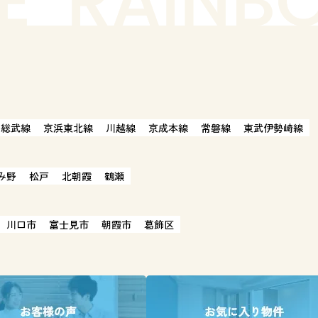
総武線
京浜東北線
川越線
京成本線
常磐線
東武伊勢崎線
み野
松戸
北朝霞
鶴瀬
川口市
富士見市
朝霞市
葛飾区