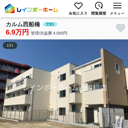
カルム西船橋
空室1
6.9万円
管理/共益費 4,000円
1
/
21