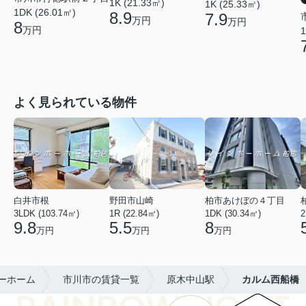
1K (21.33㎡)
1K (25.33㎡)
1DK (26.01㎡)
8.9
7.9
万円
万円
8
万円
1
よく見られている物件
白井市根
野田市山崎
柏市あけぼの４丁目
3LDK (103.74㎡)
1R (22.84㎡)
1DK (30.34㎡)
2
9.8
5.5
8
万円
万円
万円
ーホーム
市川市の賃貸一覧
原木中山駅
カルム西船橋