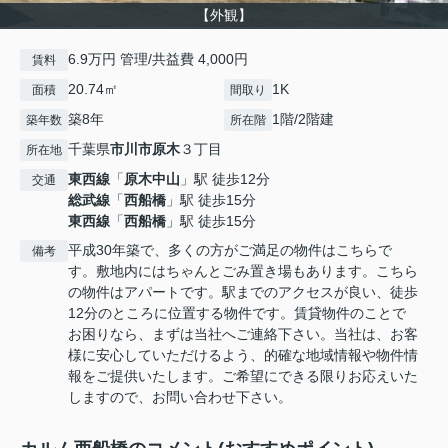
【外観】
6.9万円 管理/共益費 4,000円
賃料
20.74㎡
1K
面積
間取り
築8年
1階/2階建
築年数
所在階
千葉県
市川市
原木
３丁目
所在地
東西線
「
原木中山
」駅 徒歩12分
交通
総武線
「
西船橋
」駅 徒歩15分
東西線
「
西船橋
」駅 徒歩15分
平成30年築で、多くの方がご満足の物件はこちらで
備考
す。敷地内にはちゃんとごみ置き場もあります。こちら
の物件はアパートです。駅までのアクセスが良い、徒歩
12分のところに位置する物件です。賃貸物件のことで
お困りなら、まずは当社へご連絡下さい。当社は、お客
様に安心していただけるよう、的確な地域情報や物件情
報をご提供いたします。ご希望にできる限りお応えいた
しますので、お問い合わせ下さい。