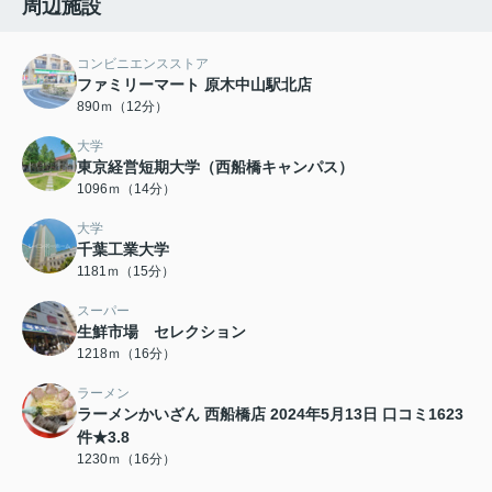
周辺施設
コンビニエンスストア
ファミリーマート 原木中山駅北店
890ｍ（12分）
大学
東京経営短期大学（西船橋キャンパス）
1096ｍ（14分）
大学
千葉工業大学
1181ｍ（15分）
スーパー
生鮮市場 セレクション
1218ｍ（16分）
ラーメン
ラーメンかいざん 西船橋店 2024年5月13日 口コミ1623
件★3.8
1230ｍ（16分）