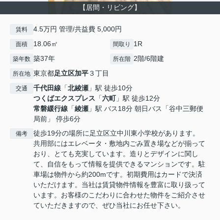
【居間・リビング】
4.5万円 管理/共益費 5,000円
賃料
18.06㎡
1R
面積
間取り
築37年
2階/6階建
築年数
所在階
東京都
足立区
加平
３丁目
所在地
千代田線
「
北綾瀬
」駅 徒歩10分
交通
つくばエクスプレス
「
六町
」駅 徒歩12分
常磐緩行線
「
綾瀬
」駅 バス18分 朝日バス「谷中三郵便
局前」 停歩6分
徒歩19分の場所に足立区立中川東小学校があります。
備考
共用部にはエレベータ・敷地内ごみ置き場などが揃って
おり、とても充実しています。造りとデザインに関し
て、自信をもって情報を提供できるマンションです。駐
車場は物件から約200mです。初期費用はカードで決済
いただけます。当社は賃貸物件情報を豊富に取り扱って
います。お客様のこだわりに合わせた物件をご紹介させ
ていただきますので、ぜひ当社にお任せ下さい。