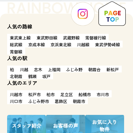
人気の路線
東武東上線
東武野田線
武蔵野線
常磐緩行線
総武線
京成本線
京浜東北線
川越線
東武伊勢崎線
常磐線
人気の駅
柏
川越
志木
上福岡
ふじみ野
朝霞台
新松戸
北朝霞
鶴瀬
坂戸
人気のエリア
川越市
松戸市
柏市
足立区
船橋市
市川市
川口市
ふじみ野市
葛飾区
朝霞市