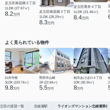
足立区南花畑３丁目
足立区青井４丁目
1LDK (27.67㎡)
1
足立区南花畑３丁目
1LDK (31.46㎡)
8.2
万円
8.4
1LDK (28.29㎡)
万円
8.3
万円
よく見られている物件
白井市根
野田市山崎
柏市あけぼの４丁目
3LDK (103.74㎡)
1R (22.84㎡)
1DK (30.34㎡)
2
9.8
5.5
8
万円
万円
万円
立区の賃貸一覧
北綾瀬駅
ライオンズマンション北綾瀬第2