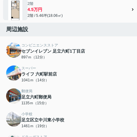
2階
4.5万円
2階 / 5.46坪(18.06㎡)
周辺施設
コンビニエンスストア
セブンイレブン 足立六町1丁目店
897ｍ（12分）
スーパー
ライフ 六町駅前店
1041ｍ（14分）
郵便局
足立六町郵便局
1135ｍ（15分）
小学校
足立区立中川東小学校
1461ｍ（19分）