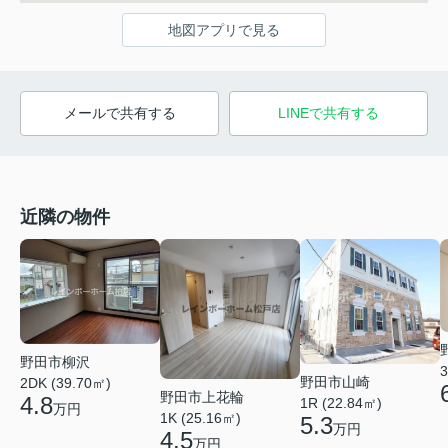
地図アプリで見る
メールで共有する
LINEで共有する
近隣の物件
野田市柳沢
3
野田市山崎
2DK (39.70㎡)
野田市上花輪
4.8
1R (22.84㎡)
万円
1K (25.16㎡)
5.3
万円
4.5
万円