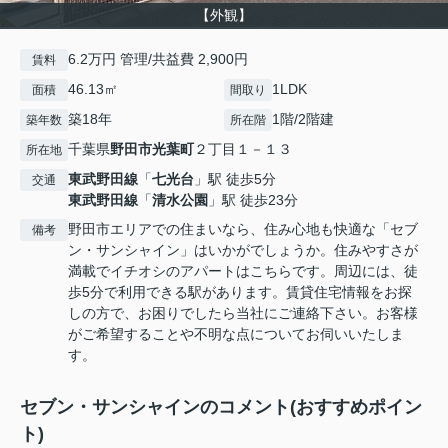
【外観】
6.2万円 管理/共益費 2,900円
賃料
46.13㎡
1LDK
面積
間取り
築18年
1階/2階建
築年数
所在階
千葉県
野田市
光葉町
２丁目１－１３
所在地
東武野田線
「
七光台
」駅 徒歩5分
交通
東武野田線
「
清水公園
」駅 徒歩23分
野田市エリアでの住まいなら、住み心地も快適な「セブ
備考
ン・サンシャイン」はいかがでしょうか。住みやすさが
満載でイチオシのアパートはこちらです。周辺には、徒
歩5分で利用できる駅があります。賃貸住宅情報をお探
しの方で、お困りでしたら当社にご連絡下さい。お客様
がご希望することや不明な点についてお伺いいたしま
す。
セブン・サンシャインのコメント(おすすめポイン
ト)