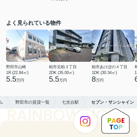
よく見られている物件
野田市山崎
柏市北柏３丁目
柏市あけぼの４丁目
1R (22.84㎡)
2DK (35.00㎡)
1DK (30.34㎡)
1
5.5
5.5
8
万円
万円
万円
ム
野田市の賃貸一覧
七光台駅
セブン・サンシャイン