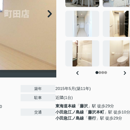
2015年5月(築11年)
築年
近隣(1台)
駐車
東海道本線
「
藤沢
」駅 徒歩29分
0
小田急江ノ島線
「
藤沢本町
」駅 徒歩10
交通
小田急江ノ島線
「
善行
」駅 徒歩29分