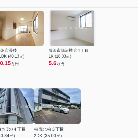
藤沢市長後
藤沢市鵠沼神明４丁目
LDK (40.13㎡)
1K (18.03㎡)
0.15
5.6
万円
万円
けぼの４丁目
柏市北柏３丁目
30.34㎡)
2DK (35.00㎡)