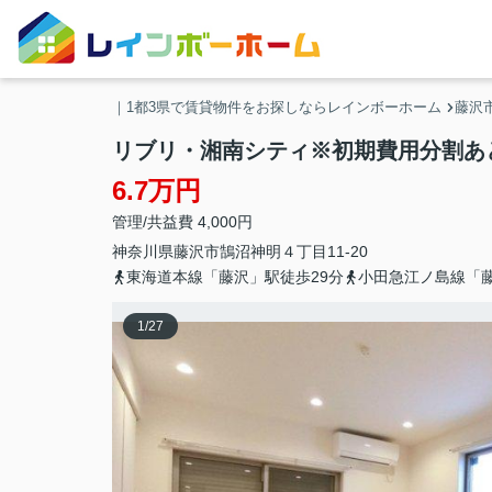
｜1都3県で賃貸物件をお探しならレインボーホーム
藤沢
リブリ・湘南シティ※初期費用分割あ
6.7万円
管理/共益費 4,000円
神奈川県
藤沢市
鵠沼神明
４丁目11-20
東海道本線「藤沢」駅徒歩29分
小田急江ノ島線「藤
1
/
27