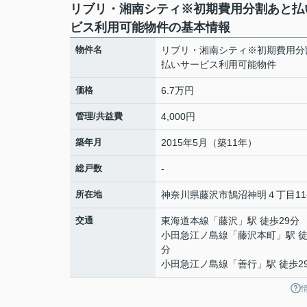
リブリ・湘南シティ※初期費用分割あと払
ビス利用可能物件の基本情報
物件名
リブリ・湘南シティ※初期費用分
払いサービス利用可能物件
価格
6.7万円
管理/共益費
4,000円
築年月
2015年5月（築11年）
総戸数
-
所在地
神奈川県
藤沢市
鵠沼神明
４丁目11
交通
東海道本線
「
藤沢
」駅 徒歩29分
小田急江ノ島線
「
藤沢本町
」駅 徒
分
小田急江ノ島線
「
善行
」駅 徒歩2