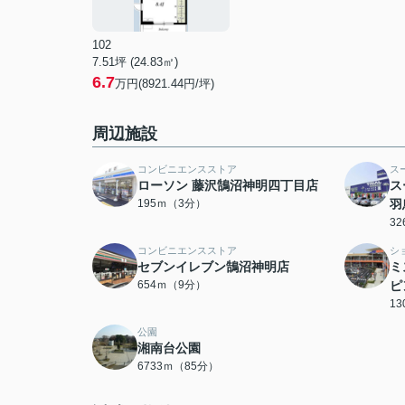
102
7.51坪 (24.83㎡)
6.7
万円(8921.44円/坪)
周辺施設
コンビニエンスストア
ス
ローソン 藤沢鵠沼神明四丁目店
ス
195ｍ（3分）
羽
3
コンビニエンスストア
シ
セブンイレブン鵠沼神明店
ミ
654ｍ（9分）
ピ
1
公園
湘南台公園
6733ｍ（85分）