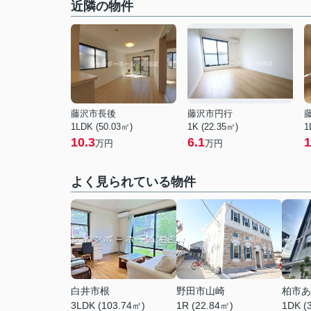
近隣の物件
藤沢市長後
藤沢市円行
1LDK (50.03㎡)
1K (22.35㎡)
1
10.3
6.1
1
万円
万円
よく見られている物件
白井市根
野田市山崎
柏市あ
3LDK (103.74㎡)
1R (22.84㎡)
1DK (