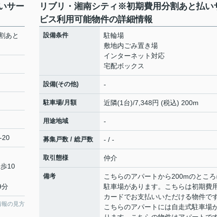
いサー
リブリ・湘南シティ※初期費用分割あと払い
ビス利用可能物件の詳細情報
割あと
設備条件
駐輪場
敷地内ごみ置き場
インターネット対応
宅配ボックス
設備(その他)
-
駐車場/月額
近隣(1台)/7,348円 (税込) 200m
用途地域
-
-20
募集戸数 / 総戸数
- / -
取引態様
仲介
歩10
備考
こちらのアパートから200mのところ
9分
駐車場があります。こちらは初期費
カードでお支払いいただける物件で
情報の見方
こちらのアパートには自走式駐車場