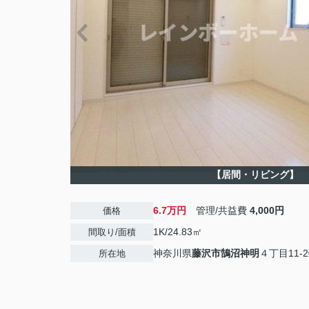
【居間・リビング】
6.7万円
管理/共益費
4,000円
価格
1K/24.83㎡
間取り/面積
神奈川県
藤沢市
鵠沼神明
４丁目11-2
所在地