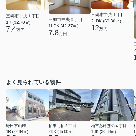
三郷市中央１丁目
三郷市中央１丁目
三郷市中央５丁目
2LDK (60.30㎡)
1K (32.78㎡)
1LDK (42.37㎡)
12
7.4
万円
万円
7.8
万円
2
よく見られている物件
野田市山崎
柏市北柏３丁目
柏市あけぼの４丁目
1R (22.84㎡)
2DK (35.00㎡)
1DK (30.34㎡)
1