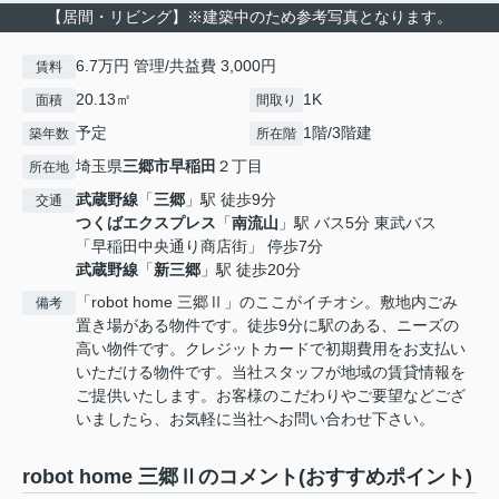
【居間・リビング】※建築中のため参考写真となります。
6.7万円 管理/共益費 3,000円
賃料
20.13㎡
1K
面積
間取り
予定
1階/3階建
築年数
所在階
埼玉県
三郷市
早稲田
２丁目
所在地
武蔵野線
「
三郷
」駅 徒歩9分
交通
つくばエクスプレス
「
南流山
」駅 バス5分 東武バス
「早稲田中央通り商店街」 停歩7分
武蔵野線
「
新三郷
」駅 徒歩20分
「robot home 三郷Ⅱ」のここがイチオシ。敷地内ごみ
備考
置き場がある物件です。徒歩9分に駅のある、ニーズの
高い物件です。クレジットカードで初期費用をお支払い
いただける物件です。当社スタッフが地域の賃貸情報を
ご提供いたします。お客様のこだわりやご要望などござ
いましたら、お気軽に当社へお問い合わせ下さい。
robot home 三郷Ⅱのコメント(おすすめポイント)