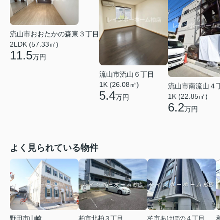
流山市おおたかの森東３丁目
2LDK (57.33㎡)
11.5
万円
流山市流山６丁目
1K (26.08㎡)
流山市南流山４
5.4
1K (22.85㎡)
万円
6.2
万円
よく見られている物件
野田市山崎
柏市北柏３丁目
柏市あけぼの４丁目