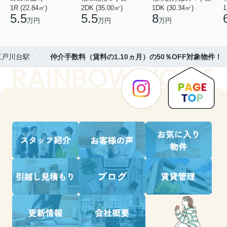
1R (22.84㎡)
2DK (35.00㎡)
1DK (30.34㎡)
1
5.5
5.5
8
万円
万円
万円
江戸川台駅
仲介手数料（賃料の1.10ヵ月）の50％OFF対象物件！