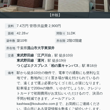
【外観】
7.4万円 管理/共益費 2,900円
賃料
42.28㎡
1LDK
面積
間取り
築10年
2階/2階建
築年数
所在階
千葉県
流山市
大字東深井
所在地
東武野田線
「
江戸川台
」駅 徒歩10分
交通
東武野田線
「
運河
」駅 徒歩19分
つくばエクスプレス
「
柏の葉キャンパス
」駅 車16分
駅から徒歩10分の物件で、電車での通勤にも便利な立
備考
地です。敷地内にゴミ置き場が備え付けられているの
で、遠くまで運ぶ必要がなくゴミ出しが楽になります。
駐車場まで200mの物件、いかがでしょうか。クレジッ
トカードで初期費用がお支払いいただけるので、決済の
手間が軽減できます。メールアドレス
kashiwa@koukusho.comまで、お気軽にご連絡くださ
い。流山市にある賃貸情報を数多くご紹介いたします。