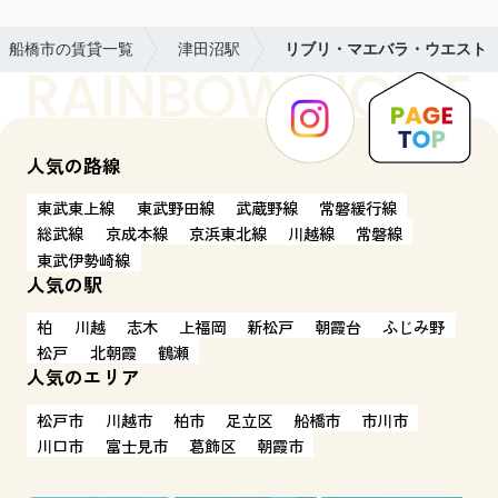
船橋市の賃貸一覧
津田沼駅
リブリ・マエバラ・ウエスト
人気の路線
東武東上線
東武野田線
武蔵野線
常磐緩行線
総武線
京成本線
京浜東北線
川越線
常磐線
東武伊勢崎線
人気の駅
柏
川越
志木
上福岡
新松戸
朝霞台
ふじみ野
松戸
北朝霞
鶴瀬
人気のエリア
松戸市
川越市
柏市
足立区
船橋市
市川市
川口市
富士見市
葛飾区
朝霞市