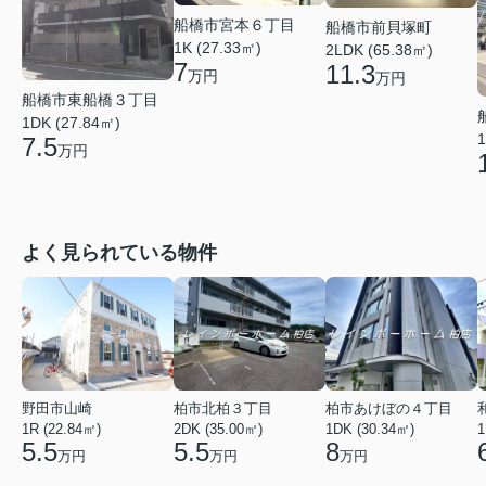
船橋市宮本６丁目
船橋市前貝塚町
1K (27.33㎡)
2LDK (65.38㎡)
7
11.3
万円
万円
船橋市東船橋３丁目
1DK (27.84㎡)
1
7.5
万円
よく見られている物件
野田市山崎
柏市北柏３丁目
柏市あけぼの４丁目
1R (22.84㎡)
2DK (35.00㎡)
1DK (30.34㎡)
1
5.5
5.5
8
万円
万円
万円