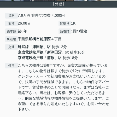
【外観】
7.6万円 管理/共益費 4,000円
賃料
26.08㎡
1K
面積
間取り
築8年
1階/3階建
築年数
所在階
千葉県
船橋市
前原西
４丁目
所在地
総武線
「
津田沼
」駅 徒歩12分
交通
京成電鉄松戸線
「
新津田沼
」駅 徒歩16分
京成電鉄松戸線
「
前原
」駅 徒歩18分
こちらの物件は築8年ですが、充実の設備が整っていま
備考
す。こちらの物件は駅まで徒歩で12分で到着します。
クレジットカードで初期費用がお支払いいただけるの
で、決済の手間が軽減できます。こちらの物件はアパー
トです。賃貸物件のことでお困りなら、まずは当社へご
連絡下さい。当社は、お客様に安心していただけるよ
う、的確な地域情報や物件情報をご提供いたします。ご
希望にできる限りお応えいたしますので、お問い合わせ
下さい。